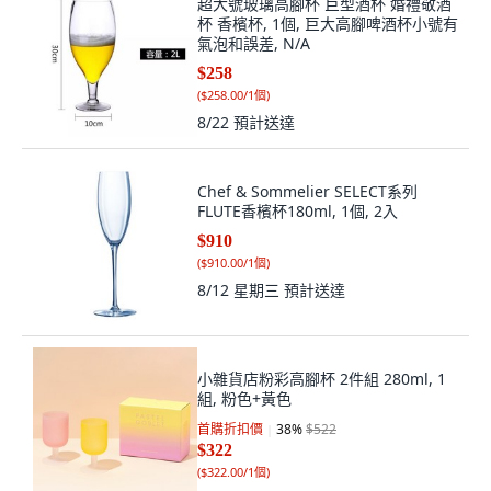
超大號玻璃高腳杯 巨型酒杯 婚禮敬酒
杯 香檳杯, 1個, 巨大高腳啤酒杯小號有
氣泡和誤差, N/A
$258
(
$258.00/1個
)
8/22
預計送達
Chef & Sommelier SELECT系列
FLUTE香檳杯180ml, 1個, 2入
$910
(
$910.00/1個
)
8/12 星期三
預計送達
小雜貨店粉彩高腳杯 2件組 280ml, 1
組, 粉色+黃色
首購折扣價
38
%
$522
$322
(
$322.00/1個
)