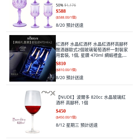
50
%
$1,176
$588
(
$588.00/1個
)
8/20
預計送達
紅酒杯 水晶紅酒杯 水晶紅酒杯高腳杯
醒酒器歐式2個玻璃葡萄酒杯一對裝家
用套裝, 1個, 星鑽 470ml 綢緞禮盒,
470ml
$810
(
$810.00/1個
)
8/20
預計送達
【NUDE】波爾多 820cc 水晶玻璃紅
酒杯 高腳杯, 1個
$450
(
$450.00/1個
)
8/12 星期三
預計送達