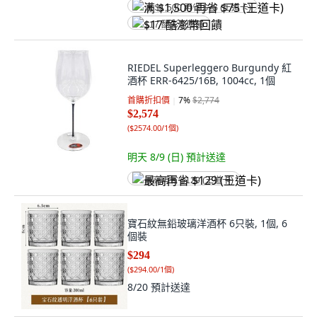
满 $1,500 再省 $75 (王道卡)
$17 酷澎幣回饋
RIEDEL Superleggero Burgundy 紅
酒杯 ERR-6425/16B, 1004cc, 1個
首購折扣價
7
%
$2,774
$2,574
(
$2574.00/1個
)
明天 8/9 (日)
預計送達
最高再省 $129 (王道卡)
寶石紋無鉛玻璃洋酒杯 6只裝, 1個, 6
個裝
$294
(
$294.00/1個
)
8/20
預計送達