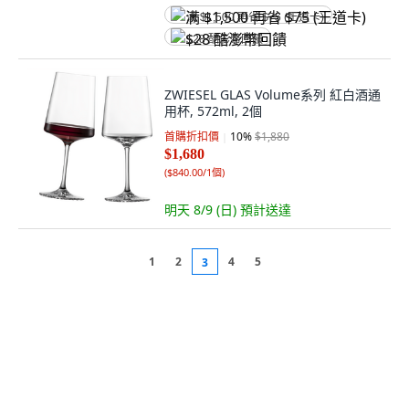
满 $1,500 再省 $75 (王道卡)
$28 酷澎幣回饋
ZWIESEL GLAS Volume系列 紅白酒通
用杯, 572ml, 2個
首購折扣價
10
%
$1,880
$1,680
(
$840.00/1個
)
明天 8/9 (日)
預計送達
1
2
4
5
3