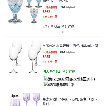
腳杯 大, 白色, 4個
首購折扣價
69
%
$1,829
$562
(
$140.50/1個
)
8/12 星期三
預計送達
(
28
)
MIKASA 水晶玻璃白酒杯, 488ml, 4個
首購折扣價
18
%
$1,055
$855
(
$213.75/1個
)
明天 8/9 (日)
預計送達
满 $1,500 再省 $75 (王道卡)
$32 酷澎幣回饋
皇家紫酒杯 5件組 7盎司, 紫色, 1個, 7
盎司