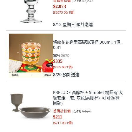
首購折扣價
27
%
$2,843
$2,073
(
$2073.00/1個
)
8/12 星期三
預計送達
條紋花花造型高腳玻璃杯 300ml, 1個,
0.31
50
%
$670
$335
(
$335.00/1個
)
8/20
預計送達
PRELUDE 高腳杯 + Simplet 橢圓碗 大
號套組, 1套, 灰色(高腳杯), 可可色(橢
圓碗)
首購折扣價
54
%
$467
$211
(
$211.00/1個
)