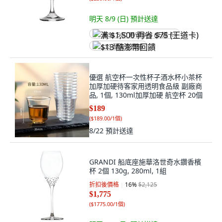
明天 8/9 (日)
預計送達
满 $1,500 再省 $75 (王道卡)
$13 酷澎幣回饋
優選 航空杯一次性杯子酒水杯小茶杯
加厚加硬待客家用透明食品級 副廠商
品, 1個, 130ml加厚加硬 航空杯 20個
$189
(
$189.00/1個
)
8/22
預計送達
GRANDI 船底座施華洛世奇水鑽香檳
杯 2個 130g, 280ml, 1組
折扣後價格
16
%
$2,125
$1,775
(
$1775.00/1個
)