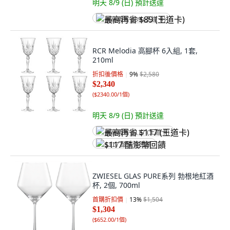
明天 8/9 (日)
預計送達
最高再省 $89 (王道卡)
RCR Melodia 高腳杯 6入組, 1套,
210ml
折扣後價格
9
%
$2,580
$2,340
(
$2340.00/1個
)
明天 8/9 (日)
預計送達
最高再省 $117 (王道卡)
$117 酷澎幣回饋
ZWIESEL GLAS PURE系列 勃根地紅酒
杯, 2個, 700ml
首購折扣價
13
%
$1,504
$1,304
(
$652.00/1個
)