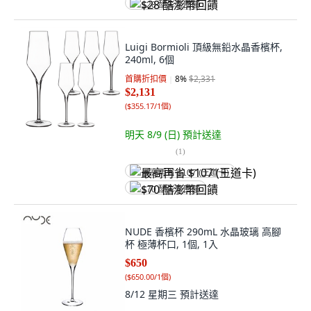
$28 酷澎幣回饋
Luigi Bormioli 頂級無鉛水晶香檳杯,
240ml, 6個
首購折扣價
8
%
$2,331
$2,131
(
$355.17/1個
)
明天 8/9 (日)
預計送達
(
1
)
最高再省 $107 (王道卡)
$70 酷澎幣回饋
NUDE 香檳杯 290mL 水晶玻璃 高腳
杯 極薄杯口, 1個, 1入
$650
(
$650.00/1個
)
8/12 星期三
預計送達