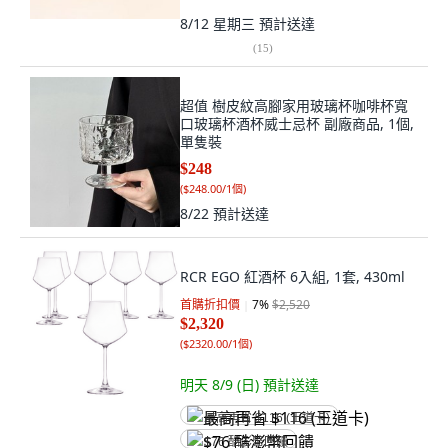
8/12 星期三
預計送達
(
15
)
超值 樹皮紋高腳家用玻璃杯咖啡杯寬
口玻璃杯酒杯威士忌杯 副廠商品, 1個,
單隻裝
$248
(
$248.00/1個
)
8/22
預計送達
RCR EGO 紅酒杯 6入組, 1套, 430ml
首購折扣價
7
%
$2,520
$2,320
(
$2320.00/1個
)
明天 8/9 (日)
預計送達
最高再省 $116 (王道卡)
$76 酷澎幣回饋