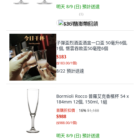
明天 8/9 (日)
預計送達
(
1
)
$36 酷澎幣回饋
子彈盃烈酒盃酒盅一口盃 50毫升6個,
1個, 愜雲吞款盃50毫陞6個
$183
(
$183.00/1個
)
8/22
預計送達
Bormioli Rocco 普羅艾克香檳杯 54 x
184mm 12個, 150ml, 1組
首購折扣價
16
%
$1,188
$988
(
$988.00/1個
)
明天 8/9 (日)
預計送達