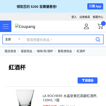
領取您的
$200
首購優惠卷!
打開 App
登入
註冊會員
客服中心
全部
酷澎首頁
餐廚用品
咖啡/茶/酒杯
葡萄酒用品
紅酒杯
紅酒杯
篩選器
LA ROCHERE 水晶安東尼高腳紅酒杯,
120ml, 1個