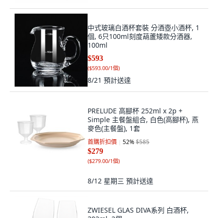
中式玻璃白酒杯套裝 分酒壺小酒杯, 1
個, 6只100ml刻度葫蘆矮款分酒器,
100ml
$593
(
$593.00/1個
)
8/21
預計送達
PRELUDE 高腳杯 252ml x 2p +
Simple 主餐盤組合, 白色(高腳杯), 燕
麥色(主餐盤), 1套
首購折扣價
52
%
$585
$279
(
$279.00/1個
)
8/12 星期三
預計送達
ZWIESEL GLAS DIVA系列 白酒杯,