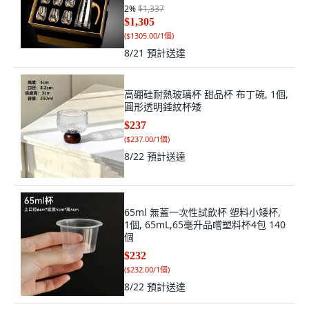
金箔杯X6
2
%
$1,337
$1,305
(
$1305.00/1個
)
8/21
預計送達
高硼硅耐熱玻璃杯 甜品杯 布丁碗, 1個,
圓形透明錘紋杯矮
$237
(
$237.00/1個
)
8/22
預計送達
65ml 無蓋一次性試飲杯 塑料小矮杯,
1個, 65mL,65毫升品嚐塑料杯4包 140
個
$232
(
$232.00/1個
)
8/22
預計送達