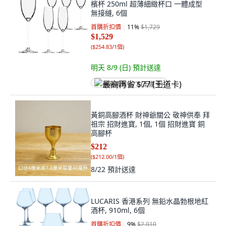
檳杯 250ml 超薄細緻杯口 一體成型
無接縫, 6個
首購折扣價
11
%
$1,729
$1,529
(
$254.83/1個
)
明天 8/9 (日)
預計送達
最高再省 $77 (王道卡)
黃銅高腳酒杯 財神爺關公 敬神供奉 拜
祖宗 招財進寶, 1個, 1個 招財進寶 銅
高腳杯
$212
(
$212.00/1個
)
8/22
預計送達
LUCARIS 香港系列 無鉛水晶勃根地紅
酒杯, 910ml, 6個
首購折扣價
9
%
$2,010