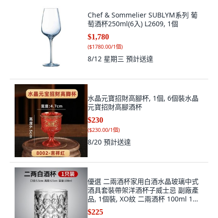
Chef & Sommelier SUBLYM系列 葡
萄酒杯250ml(6入) L2609, 1個
$1,780
(
$1780.00/1個
)
8/12 星期三
預計送達
水晶元寶招財高腳杯, 1個, 6個裝水晶
元寶招財高腳酒杯
$230
(
$230.00/1個
)
8/20
預計送達
優選 二兩酒杯家用白酒水晶玻璃中式
酒具套裝帶架洋酒杯子威士忌 副廠產
品, 1個裝, XO紋 二兩酒杯 100ml 1個
裝
$225