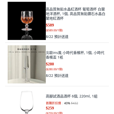
高品質無鉛水晶紅酒杯 葡萄酒杯 白蘭
地洋酒杯, 1個, 高品質無鉛鑽石水晶白
蘭地紅酒杯
$589
(
$589.00/1個
)
8/22
預計送達
北歐ins風 小時代香檳杯, 1個, 小時代
香檳盃 1衹
$280
(
$280.00/1個
)
8/22
預計送達
高腳試酒品酒杯 6個, 220ml, 1組
首購折扣價
40
%
$432
$259
(
$259.00/1個
)