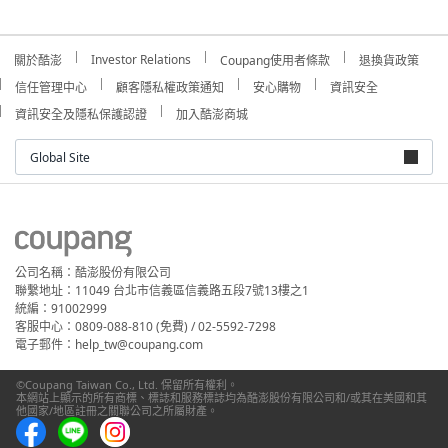
Investor Relations
關於酷澎
Coupang使用者條款
退換貨政策
信任管理中心
顧客隱私權政策通知
安心購物
資訊安全
資訊安全及隱私保護認證
加入酷澎商城
Global Site
公司名稱：酷澎股份有限公司
聯繫地址：11049 台北市信義區信義路五段7號13樓之1
統編：91002999
客服中心：0809-088-810 (免費) / 02-5592-7298
電子郵件：help_tw@coupang.com
©Coupang Taiwan Co., Ltd. 保留所有權利。
本網站上顯示的所有商標、標誌和服務標誌均為酷澎股份有限公司和/或其在美國和其
他國家/地區註冊之關聯公司之所屬財產。