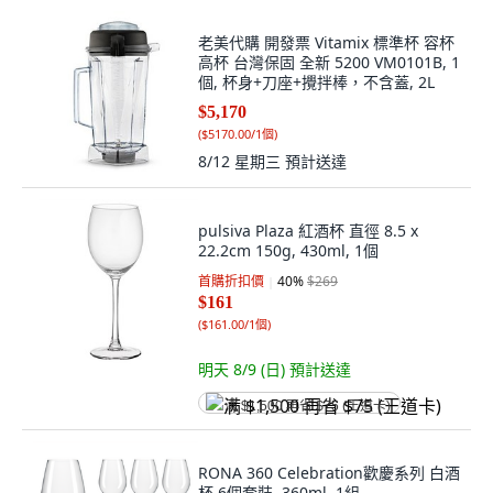
老美代購 開發票 Vitamix 標準杯 容杯
高杯 台灣保固 全新 5200 VM0101B, 1
個, 杯身+刀座+攪拌棒，不含蓋, 2L
$5,170
(
$5170.00/1個
)
8/12 星期三
預計送達
pulsiva Plaza 紅酒杯 直徑 8.5 x
22.2cm 150g, 430ml, 1個
首購折扣價
40
%
$269
$161
(
$161.00/1個
)
明天 8/9 (日)
預計送達
满 $1,500 再省 $75 (王道卡)
RONA 360 Celebration歡慶系列 白酒
杯 6個套裝, 360ml, 1組