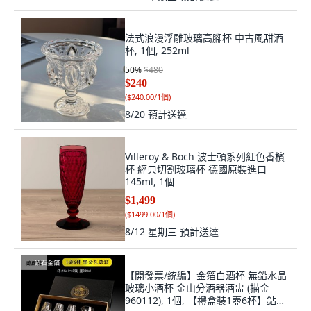
法式浪漫浮雕玻璃高腳杯 中古風甜酒
杯, 1個, 252ml
50
%
$480
$240
(
$240.00/1個
)
8/20
預計送達
Villeroy & Boch 波士頓系列紅色香檳
杯 經典切割玻璃杯 德國原裝進口
145ml, 1個
$1,499
(
$1499.00/1個
)
8/12 星期三
預計送達
【開發票/統編】金箔白酒杯 無鉛水晶
玻璃小酒杯 金山分酒器酒盅 (描金
960112), 1個, 【禮盒裝1壺6杯】鉆石