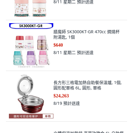
8/11 星期二
預計送達
膳魔師 SK3000KT-GR 470cc 燜燒杯
附湯匙, 1個
$640
8/11 星期二
預計送達
長方形三格電加熱自助餐保溫爐, 1個,
圓形配單格 6L, 圓形, 單格
$24,263
8/19
預計送達