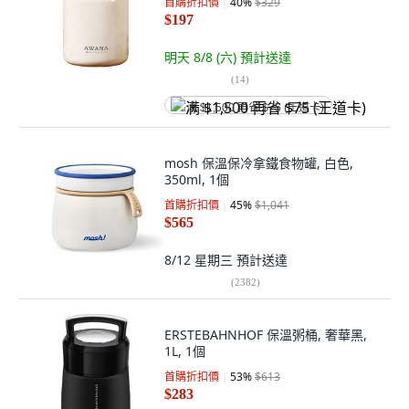
首購折扣價
40
%
$329
$197
明天 8/8 (六)
預計送達
(
14
)
满 $1,500 再省 $75 (王道卡)
mosh 保溫保冷拿鐵食物罐, 白色,
350ml, 1個
首購折扣價
45
%
$1,041
$565
8/12 星期三
預計送達
(
2382
)
ERSTEBAHNHOF 保溫粥桶, 奢華黑,
1L, 1個
首購折扣價
53
%
$613
$283