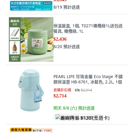
8/19
預計送達
保溫飯盒, 1個, T0271橄欖綠1L送包送
餐具, 橄欖綠, 1L
$2,436
8/20
預計送達
PEARL LIFE 珍珠金屬 Eco Stage 不鏽
鋼保溫壺 HB-6761, 冰藍色, 2.2L, 1個
首購折扣價
6
%
$2,914
$2,714
明天 8/8 (六)
預計送達
最高再省 $136 (王道卡)