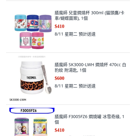
膳魔師 兒童燜燒杯 300ml (貓頭鷹/卡
車/蝴蝶圖案), 1個
$410
8/11 星期二
預計送達
膳魔師 SK3000-LWH 燜燒杯 470cc 白
豹紋 附湯匙, 1個
$600
8/11 星期二
預計送達
膳魔師 F3005FZ6 燜燒罐 冰雪奇緣, 1
個
$410