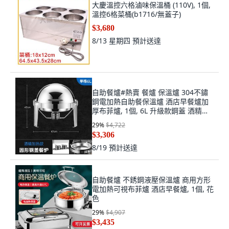
大慶溫控六格滷味保溫桶 (110V), 1個,
溫控6格菜桶(b1716/無蓋子)
$3,680
8/13 星期四
預計送達
自助餐爐#熱賣 餐爐 保溫爐 304不鏽
鋼電加熱自助餐保溫爐 酒店早餐爐加
厚布菲爐, 1個, 6L 升級款鋼蓋 酒精加
熱一格
29
%
$4,722
$3,306
8/19
預計送達
自助餐爐 不銹鋼液壓保溫爐 商用方形
電加熱可視布菲爐 酒店早餐爐, 1個, 花
色
29
%
$4,907
$3,435