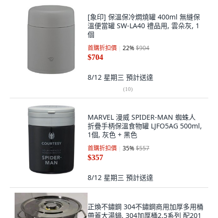
[象印] 保溫保冷燜燒罐 400ml 無縫保
溫便當罐 SW-LA40 禮品用, 雲朵灰, 1
個
首購折扣價
22
%
$904
$704
8/12 星期三
預計送達
(
10
)
MARVEL 漫威 SPIDER-MAN 蜘蛛人
折疊手柄保溫食物罐 LJFO5AG 500ml,
1個, 灰色 + 黑色
首購折扣價
35
%
$557
$357
8/12 星期三
預計送達
正煥不鏽鋼 304不鏽鋼商用加厚多用桶
帶蓋大湯鍋, 304加厚桶2.5系列 配201