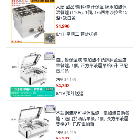
大慶 甜品/醬料/醬汁保溫 隔水加熱保
溫餐爐 (110V), 1個, 1/6四格沙拉盆15
深+缺口蓋
$4,990
8/11 星期二
預計送達
自助餐保溫爐 電加熱不銹鋼翻蓋酒店
早餐爐, 1個, 正方形液壓單格6升 已配
電加熱
29
%
$6,145
$4,302
8/19
預計送達
不鏽鋼液壓可視保溫爐 - 電加熱自助餐
爐，適用於酒店早餐, 1個, 長方形液壓
雙格9升 已配電加熱
19
%
$6,919
$5,543