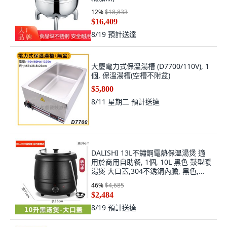
12
%
$18,833
$16,409
8/19
預計送達
大慶電力式保溫湯槽 (D7700/110V), 1
個, 保溫湯槽(空槽不附盆)
$5,800
8/11 星期二
預計送達
DALISHI 13L不鏽鋼電熱保溫湯煲 適
用於商用自助餐, 1個, 10L 黑色 鼓型暖
湯煲 大口蓋,304不銹鋼內膽, 黑色,
10L
46
%
$4,685
$2,484
8/19
預計送達