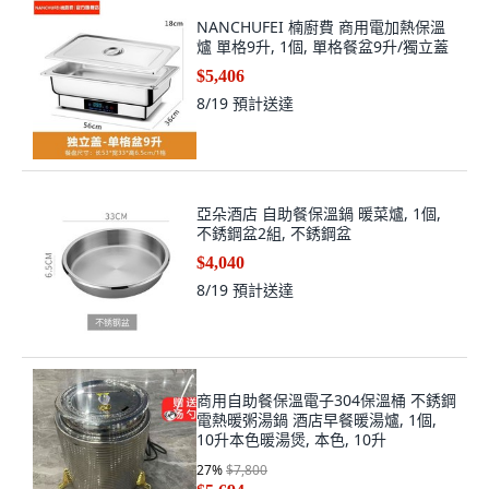
NANCHUFEI 楠廚費 商用電加熱保溫
爐 單格9升, 1個, 單格餐盆9升/獨立蓋
$5,406
8/19
預計送達
亞朵酒店 自助餐保溫鍋 暖菜爐, 1個,
不銹鋼盆2組, 不銹鋼盆
$4,040
8/19
預計送達
商用自助餐保溫電子304保溫桶 不銹鋼
電熱暖粥湯鍋 酒店早餐暖湯爐, 1個,
10升本色暖湯煲, 本色, 10升
27
%
$7,800