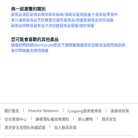
與一起瀏覽的類別
副食品湯匙
副食品專用餐具
飯碗/湯碗
幼童餐盤
盤子
餐具組
零食杯
果汁濾網
副食品烹飪機
嬰兒圍兜
副食品/吸盤墊
副食品保存容器
副食品保鮮袋
副食品冷凍容器
副食品餐盤/吸附餐盤
您可能會喜歡的其他產品
膳魔師燜燒鍋
thermocafe凱菲
不鏽鋼罐
膳魔師保溫罐
保溫鍋
悶燒提鍋
象印悶燒罐
虎牌悶燒罐
Investor Relations
關於酷澎
Coupang使用者條款
退換貨政策
信任管理中心
顧客隱私權政策通知
安心購物
資訊安全
資訊安全及隱私保護認證
加入酷澎商城