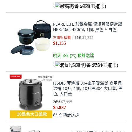
最高再省 $92 (王道卡)
PEARL LIFE 珍珠金屬 保溫蓋飯便當罐
HB-5466, 420ml, 1個, 黑色 + 白色
首購折扣價
14
%
$1,355
$1,155
明天 8/8 (六)
預計送達
满 $1,500 再省 $75 (王道卡)
FISDIS 菲迪斯 304電子暖湯煲 商用保
溫桶 10升, 1個, 10升黑304 大口蓋, 黑
色, 大口蓋
26
%
$7,995
$5,837
8/19
預計送達