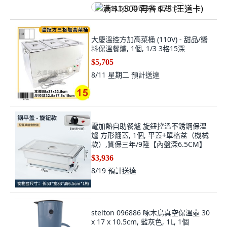
满 $1,500 再省 $75 (王道卡)
大慶溫控方加高菜桶 (110V) - 甜品/醬
料保溫餐爐, 1個, 1/3 3格15深
$5,705
8/11 星期二
預計送達
電加熱自助餐爐 旋鈕控溫不銹鋼保溫
爐 方形翻蓋, 1個, 平蓋+單格盆（機械
款）,質保三年/9陞【內盤深6.5CM】
$3,936
8/19
預計送達
stelton 096886 啄木鳥真空保溫壺 30
x 17 x 10.5cm, 藍灰色, 1L, 1個