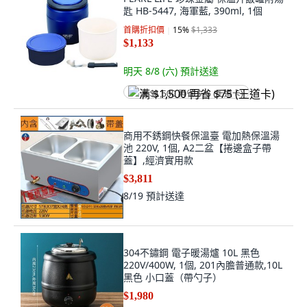
匙 HB-5447, 海軍藍, 390ml, 1個
首購折扣價
15
%
$1,333
$1,133
明天 8/8 (六)
預計送達
满 $1,500 再省 $75 (王道卡)
商用不銹鋼快餐保溫臺 電加熱保溫湯
池 220V, 1個, A2二盆【捲邊盒子帶
蓋】,經濟實用款
$3,811
8/19
預計送達
304不鏽鋼 電子暖湯爐 10L 黑色
220V/400W, 1個, 201內膽普通款,10L
黑色 小口蓋（帶勺子）
$1,980