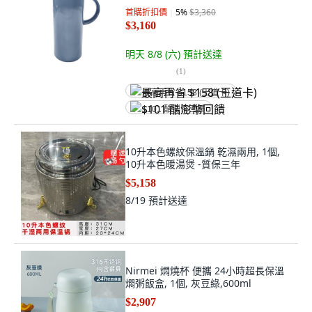
首購折扣價
5
%
$3,360
$3,160
明天 8/8 (六)
預計送達
(
1
)
最高再省 $158 (王道卡)
$101 酷澎幣回饋
10升本色螺紋保溫鍋 乾濕兩用, 1個,
10升本色暖湯煲 -質保三年
$5,158
8/19
預計送達
Nirmei 燜燒杯 便攜 24小時超長保溫
燜粥飯盒, 1個, 灰豆綠,600ml
$2,907