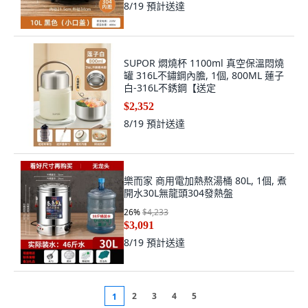
8/19
預計送達
SUPOR 燜燒杯 1100ml 真空保溫悶燒
罐 316L不鏽鋼內膽, 1個, 800ML 蓮子
白-316L不銹鋼【送定
$2,352
8/19
預計送達
樂而家 商用電加熱熬湯桶 80L, 1個, 煮
開水30L無龍頭304發熱盤
26
%
$4,233
$3,091
8/19
預計送達
2
3
4
5
1