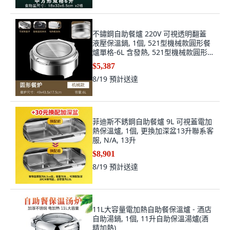
不鏽鋼自助餐爐 220V 可視透明翻蓋
液壓保溫鍋, 1個, 521型機械款圓形餐
爐單格-6L 含發熱, 521型機械款圓形餐
爐單格
$5,387
8/19
預計送達
菲迪斯不銹鋼自助餐爐 9L 可視蓋電加
熱保溫爐, 1個, 更換加深盆13升聯系客
服, N/A, 13升
$8,901
8/19
預計送達
11L大容量電加熱自助餐保溫爐 - 酒店
自助湯鍋, 1個, 11升自助保溫湯爐(酒
精加熱)