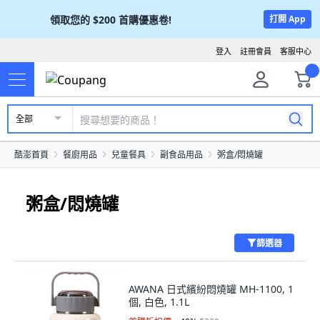
領取您的
$200
首購優惠卷!
打開 App
登入
註冊會員
客服中心
全部
酷澎首頁
餐廚用品
兒童餐具
副食品用品
粥盒/悶燒罐
粥盒/悶燒罐
篩選器
AWANA 日式繽紛悶燒罐 MH-1100, 1
個, 白色, 1.1L