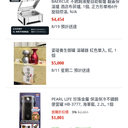
BAERCUE 不銹鋼液壓自助餐爐 翻蓋保
溫爐 酒店布菲爐, 1個, 正方形單格6升
旋鈕控溫, N/A
$4,454
8/19
預計送達
姿瑅養生御罐 溫罐器 紅色單入, 紅, 1
個
$5,000
8/11 星期二
預計送達
PEARL LIFE 珍珠金屬 保溫保冷不鏽鋼
便當罐 HB-3777, 海軍藍, 2.2L, 1個
首購折扣價
9
%
$2,001
$1,801