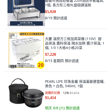
翻蓋可視自助餐爐 220V酒店早餐爐具,
1個, 長方形三格9L旋鈕調溫款
$5,920
8/19
預計送達
大慶 溫控方三格加高菜桶 (110V）甜
品保溫 醬料保溫 隔水加熱 醬汁保溫, 1
個, 1/3 1大格4小格20深
$7,220
8/13 星期四
預計送達
PEARL LIFE 珍珠金屬 保溫蓋飯便當罐,
黑色 + 白色, 540ml, 1個
首購折扣價
12
%
$1,614
$1,414
明天 8/8 (六)
預計送達