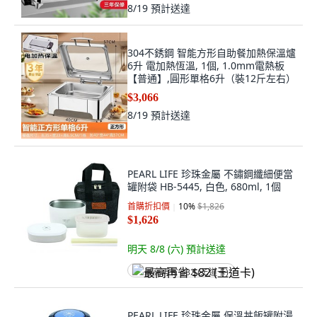
8/19
預計送達
304不銹鋼 智能方形自助餐加熱保溫爐
6升 電加熱恆溫, 1個, 1.0mm電熱板
【普通】,圓形單格6升（裝12斤左右）
$3,066
8/19
預計送達
PEARL LIFE 珍珠金屬 不鏽鋼纖細便當
罐附袋 HB-5445, 白色, 680ml, 1個
首購折扣價
10
%
$1,826
$1,626
明天 8/8 (六)
預計送達
最高再省 $82 (王道卡)
PEARL LIFE 珍珠金屬 保溫丼飯罐附湯