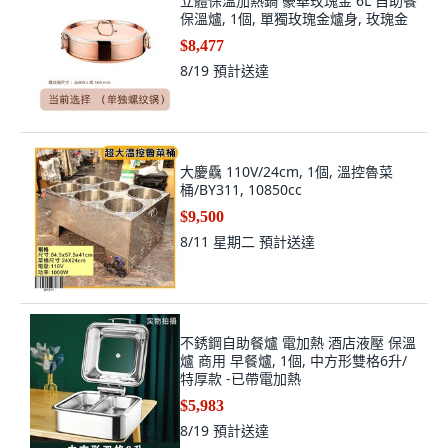
立體保溫加熱鍋 豪華玫瑰金 6L 自助餐
保溫爐, 1個, 單獨玫瑰金爐身, 玫瑰金
$8,477
8/19
預計送達
大慶驫 110V/24cm, 1個, 溫控魯菜
桶/BY311, 10850cc
$9,500
8/11 星期二
預計送達
不銹鋼自助餐爐 電加熱 酒店液壓 保溫
爐 商用 早餐爐, 1個, 中方形雙格6升/
特厚款 -已帶電加熱
$5,983
8/19
預計送達