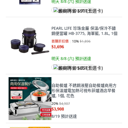
明天 8/8 (六)
預計送達
最高再省 $91 (王道卡)
PEARL LIFE 珍珠金屬 保溫/保冷不鏽
鋼便當罐 HB-3775, 海軍藍, 1.8L, 1個
首購折扣價
10
%
$1,896
$1,696
明天 8/8 (六)
預計送達
最高再省 $85 (王道卡)
自助餐爐 不銹鋼液壓自助餐爐商用方
形保溫爐電加熱可視布菲爐酒店早餐
爐, 1個, 花色
20
%
$4,907
$3,908
8/19
預計送達