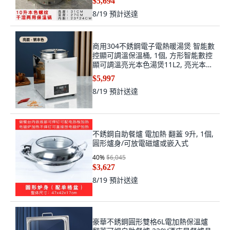
$5,694
8/19
預計送達
商用304不銹鋼電子電熱暖湯煲 智能數
控顯可調溫保溫桶, 1個, 方形智能數控
顯可調溫亮光本色湯煲11L2, 亮光本
色, 2, 11L
$5,997
8/19
預計送達
不銹鋼自助餐爐 電加熱 翻蓋 9升, 1個,
圓形爐身/可放電磁爐或嵌入式
40
%
$6,045
$3,627
8/19
預計送達
豪華不銹鋼圓形雙格6L電加熱保溫爐