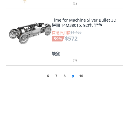
(
1
)
Time for Machine Silver Bullet 3D
拼圖 T4M38015, 92件, 混色
首購折扣價
$1,405
$572
59
%
缺貨
(
3
)
6
7
8
10
9