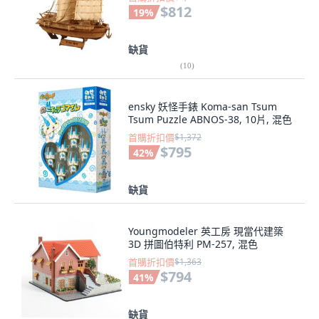
$812
19
%
缺貨
(
10
)
ensky 妖怪手錶 Koma-san Tsum
Tsum Puzzle ABNOS-38, 10片, 混色
首購折扣價
$1,372
$795
42
%
缺貨
Youngmodeler 英工房 現當代建築
3D 拼圖伯特利 PM-257, 混色
首購折扣價
$1,363
$794
41
%
缺貨