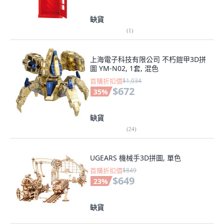
缺貨
(
1
)
上海電子科技有限公司 不朽鎧甲3D拼
圖 YM-N02, 1套, 混色
首購折扣價
$1,034
$672
35
%
缺貨
(
24
)
UGEARS 機械手3D拼圖, 單色
首購折扣價
$849
$649
23
%
缺貨