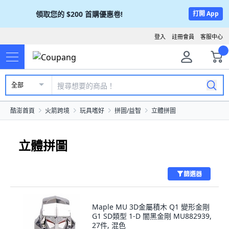
領取您的
$200
首購優惠卷!
打開 App
登入
註冊會員
客服中心
全部
酷澎首頁
火箭跨境
玩具嗜好
拼圖/益智
立體拼圖
立體拼圖
篩選器
Maple MU 3D金屬積木 Q1 變形金剛
G1 SD類型 1-D 闇黑金剛 MU882939,
27件, 混色