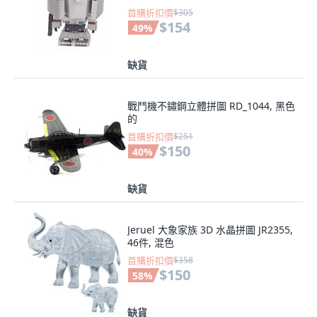
首購折扣價
$305
$154
49
%
缺貨
戰鬥機不鏽鋼立體拼圖 RD_1044, 黑色
的
首購折扣價
$251
$150
40
%
缺貨
Jeruel 大象家族 3D 水晶拼圖 JR2355,
46件, 混色
首購折扣價
$358
$150
58
%
缺貨