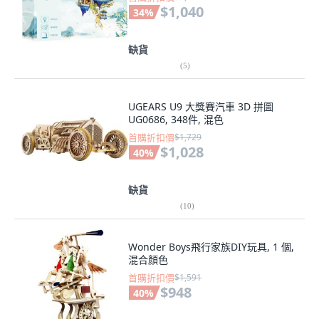
$1,040
34
%
缺貨
(
5
)
UGEARS U9 大獎賽汽車 3D 拼圖
UG0686, 348件, 混色
首購折扣價
$1,729
$1,028
40
%
缺貨
(
10
)
Wonder Boys飛行家族DIY玩具, 1 個,
混合顏色
首購折扣價
$1,591
$948
40
%