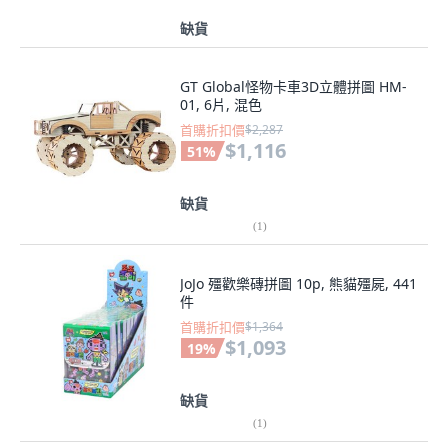
缺貨
GT Global怪物卡車3D立體拼圖 HM-
01, 6片, 混色
首購折扣價
$2,287
$1,116
51
%
缺貨
(
1
)
JoJo 殭歡樂磚拼圖 10p, 熊貓殭屍, 441
件
首購折扣價
$1,364
$1,093
19
%
缺貨
(
1
)