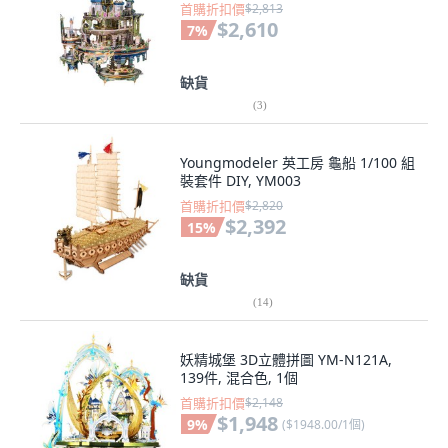
首購折扣價
$2,813
$2,610
7
%
缺貨
(
3
)
Youngmodeler 英工房 龜船 1/100 組
裝套件 DIY, YM003
首購折扣價
$2,820
$2,392
15
%
缺貨
(
14
)
妖精城堡 3D立體拼圖 YM-N121A,
139件, 混合色, 1個
首購折扣價
$2,148
$1,948
9
%
(
$1948.00/1個
)