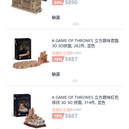
$890
34
%
缺貨
(
52
)
A GAME OF THRONES 立方趣味君臨
3D 3D拼圖, 262件, 混色
首購折扣價
$1,087
$887
18
%
缺貨
(
2
)
A GAME OF THRONES 立方趣味紅色
保持 3D 3D 拼圖, 314件, 混色
首購折扣價
$1,087
$887
18
%