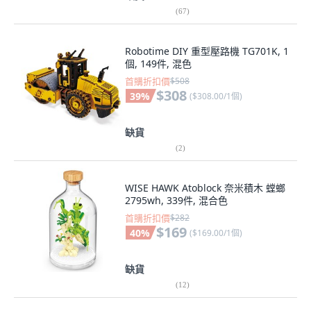
(
67
)
Robotime DIY 重型壓路機 TG701K, 1
個, 149件, 混色
首購折扣價
$508
$308
39
%
(
$308.00/1個
)
缺貨
(
2
)
WISE HAWK Atoblock 奈米積木 螳螂
2795wh, 339件, 混合色
首購折扣價
$282
$169
40
%
(
$169.00/1個
)
缺貨
(
12
)