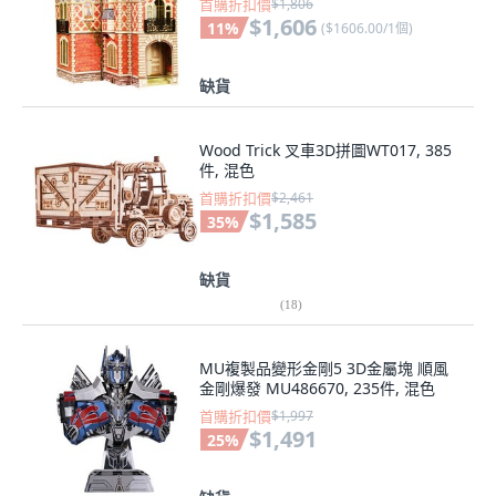
首購折扣價
$1,806
$1,606
11
%
(
$1606.00/1個
)
缺貨
Wood Trick 叉車3D拼圖WT017, 385
件, 混色
首購折扣價
$2,461
$1,585
35
%
缺貨
(
18
)
MU複製品變形金剛5 3D金屬塊 順風
金剛爆發 MU486670, 235件, 混色
首購折扣價
$1,997
$1,491
25
%