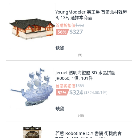
YoungModeler 英工房 首爾北村韓屋
B, 13+, 選擇本商品
首購折扣價
$752
$327
56
%
缺貨
(
9
)
Jeruel 透明海盜船 3D 水晶拼圖
JR0060, 1個, 101件
首購折扣價
$689
$324
52
%
(
$324.00/1個
)
缺貨
(
46
)
若態 Robotime DIY 書隅 街機約會