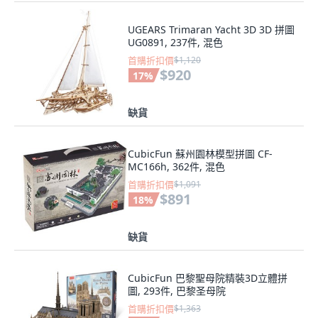
UGEARS Trimaran Yacht 3D 3D 拼圖
UG0891, 237件, 混色
首購折扣價
$1,120
$920
17
%
缺貨
CubicFun 蘇州園林模型拼圖 CF-
MC166h, 362件, 混色
首購折扣價
$1,091
$891
18
%
缺貨
CubicFun 巴黎聖母院精裝3D立體拼
圖, 293件, 巴黎圣母院
首購折扣價
$1,363