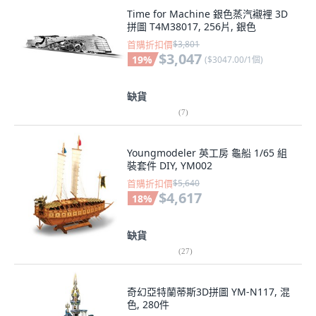
Time for Machine 銀色蒸汽襯裡 3D
拼圖 T4M38017, 256片, 銀色
首購折扣價
$3,801
$3,047
19
%
(
$3047.00/1個
)
缺貨
(
7
)
Youngmodeler 英工房 龜船 1/65 組
裝套件 DIY, YM002
首購折扣價
$5,640
$4,617
18
%
缺貨
(
27
)
奇幻亞特蘭蒂斯3D拼圖 YM-N117, 混
色, 280件