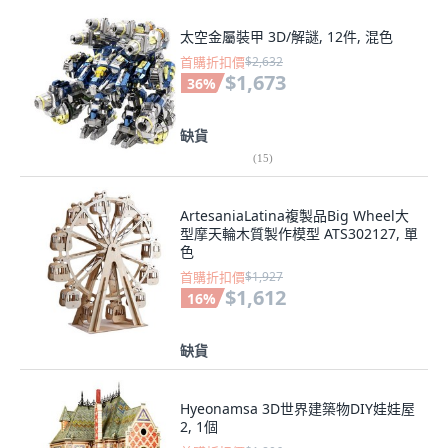
太空金屬裝甲 3D/解謎, 12件, 混色
首購折扣價
$2,632
$1,673
36
%
缺貨
(
15
)
ArtesaniaLatina複製品Big Wheel大
型摩天輪木質製作模型 ATS302127, 單
色
首購折扣價
$1,927
$1,612
16
%
缺貨
Hyeonamsa 3D世界建築物DIY娃娃屋
2, 1個