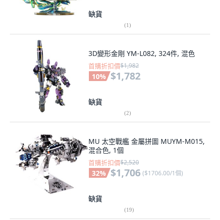
缺貨
(
1
)
3D變形金剛 YM-L082, 324件, 混色
首購折扣價
$1,982
$1,782
10
%
缺貨
(
2
)
MU 太空戰艦 金屬拼圖 MUYM-M015,
混合色, 1個
首購折扣價
$2,520
$1,706
32
%
(
$1706.00/1個
)
缺貨
(
19
)