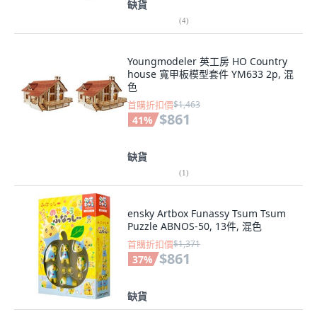
缺貨
(
4
)
Youngmodeler 英工房 HO Country
house 寬甲板模型套件 YM633 2p, 混
色
首購折扣價
$1,463
$861
41
%
缺貨
(
1
)
ensky Artbox Funassy Tsum Tsum
Puzzle ABNOS-50, 13件, 混色
首購折扣價
$1,371
$861
37
%
缺貨