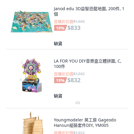
Janod edu 3D益智恐龍地圖, 200件, 1
個
首購折扣價
$1,033
$833
19
%
缺貨
LA FOR YOU DIY音樂盒立體拼圖, C,
100件
首購折扣價
$1,032
$832
19
%
缺貨
(
2
)
Youngmodeler 英工房 Gageodo
Hansun組裝套件DIY, YM005
首購折扣價
$1,012