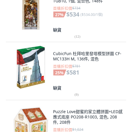
TGB10, 1個, 混合色, 148件
首購折扣價
$734
$534
27
%
(
$534.00/1個
)
缺貨
(
12
)
CubicFun 杜拜哈里發塔模型拼圖 CF-
MC133H M, 136件, 混色
首購折扣價
$781
$581
25
%
缺貨
(
9
)
Puzzle Love甜蜜的家立體拼圖+LED感
應式底座 PO208-R1003, 混色, 208
件, 208件
首購折扣價
$1,024