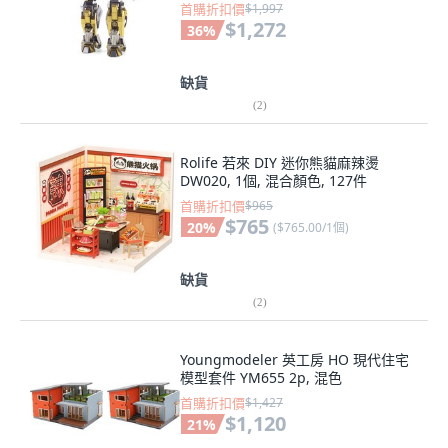
首購折扣價
$1,997
$1,272
36
%
缺貨
(
2
)
Rolife 若來 DIY 迷你熊貓麻辣燙
DW020, 1個, 混合顏色, 127件
首購折扣價
$965
$765
20
%
(
$765.00/1個
)
缺貨
(
2
)
Youngmodeler 英工房 HO 現代住宅
模型套件 YM655 2p, 混色
首購折扣價
$1,427
$1,120
21
%