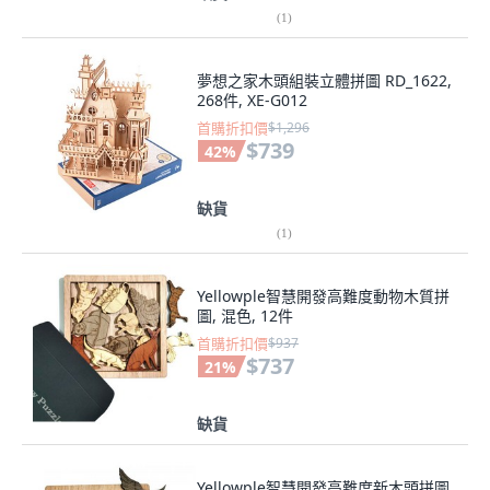
(
1
)
夢想之家木頭組裝立體拼圖 RD_1622,
268件, XE-G012
首購折扣價
$1,296
$739
42
%
缺貨
(
1
)
Yellowple智慧開發高難度動物木質拼
圖, 混色, 12件
首購折扣價
$937
$737
21
%
缺貨
Yellowple智慧開發高難度新木頭拼圖,