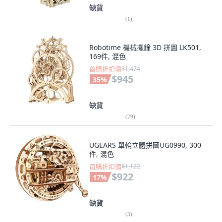
缺貨
(
1
)
Robotime 機械擺鐘 3D 拼圖 LK501,
169件, 混色
首購折扣價
$1,474
$945
35
%
缺貨
(
29
)
UGEARS 單輪立體拼圖UG0990, 300
件, 混色
首購折扣價
$1,122
$922
17
%
缺貨
(
3
)