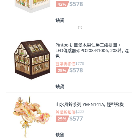
$578
43
%
缺貨
(
1
)
Pintoo 拼圖愛木製住房三維拼圖 +
LED傳感器架PO208-R1006, 208片, 混
色
首購折扣價
$778
$578
25
%
缺貨
山水風鈴系列 YM-N141A, 輕型飛機
首購折扣價
$777
$577
25
%
缺貨