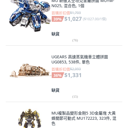
MU 新版太空坦克金屬拼圖 MUYM-
N025, 混合色, 1個
首購折扣價
$1,703
$1,027
39
%
(
$1027.00/1個
)
缺貨
(
76
)
UGEARS 高速蒸氣機車立體拼圖
UG0853, 538件, 單色
首購折扣價
$2,093
$1,331
36
%
缺貨
(
15
)
MU複製品變形金剛5 3D金屬塊 大黃
蜂關節可動式 MU172223, 323件, 混
色