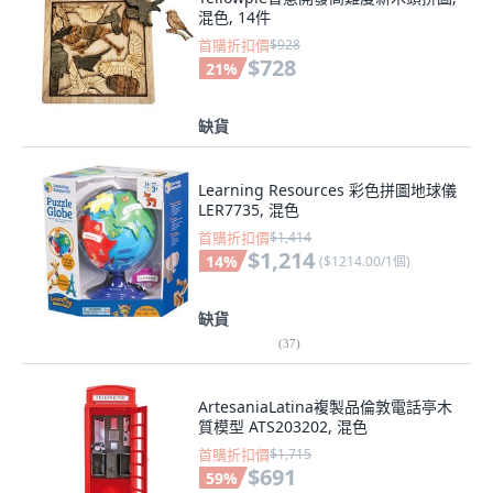
混色, 14件
首購折扣價
$928
$728
21
%
缺貨
Learning Resources 彩色拼圖地球儀
LER7735, 混色
首購折扣價
$1,414
$1,214
14
%
(
$1214.00/1個
)
缺貨
(
37
)
ArtesaniaLatina複製品倫敦電話亭木
質模型 ATS203202, 混色
首購折扣價
$1,715
$691
59
%