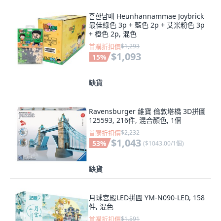
흔한남매 Heunhannammae Joybrick
最佳綠色 3p + 藍色 2p + 艾米粉色 3p
+ 橙色 2p, 混色
首購折扣價
$1,293
$1,093
15
%
缺貨
Ravensburger 維寶 倫敦塔橋 3D拼圖
125593, 216件, 混合顏色, 1個
首購折扣價
$2,232
$1,043
53
%
(
$1043.00/1個
)
缺貨
月球宮殿LED拼圖 YM-N090-LED, 158
件, 混色
首購折扣價
$1,591