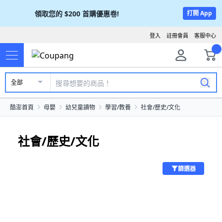
領取您的
$200
首購優惠卷!
打開 App
登入
註冊會員
客服中心
全部
酷澎首頁
母嬰
幼兒童讀物
學習/教養
社會/歷史/文化
社會/歷史/文化
篩選器