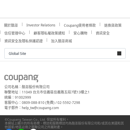
Investor Relations
關於酷澎
Coupang使用者條款
退換貨政策
信任管理中心
顧客隱私權政策通知
安心購物
資訊安全
資訊安全及隱私保護認證
加入酷澎商城
Global Site
公司名稱：酷澎股份有限公司
聯繫地址：11049 台北市信義區信義路五段7號13樓之1
統編：91002999
客服中心：0809-088-810 (免費) / 02-5592-7298
電子郵件：help_tw@coupang.com
©Coupang Taiwan Co., Ltd. 保留所有權利。
本網站上顯示的所有商標、標誌和服務標誌均為酷澎股份有限公司和/或其在美國和其
他國家/地區註冊之關聯公司之所屬財產。