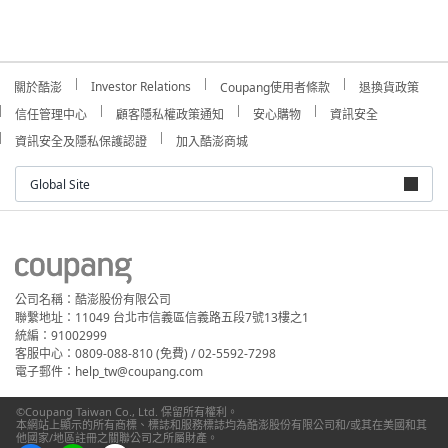
Investor Relations
關於酷澎
Coupang使用者條款
退換貨政策
信任管理中心
顧客隱私權政策通知
安心購物
資訊安全
資訊安全及隱私保護認證
加入酷澎商城
Global Site
公司名稱：酷澎股份有限公司
聯繫地址：11049 台北市信義區信義路五段7號13樓之1
統編：91002999
客服中心：0809-088-810 (免費) / 02-5592-7298
電子郵件：help_tw@coupang.com
©Coupang Taiwan Co., Ltd. 保留所有權利。
本網站上顯示的所有商標、標誌和服務標誌均為酷澎股份有限公司和/或其在美國和其
他國家/地區註冊之關聯公司之所屬財產。