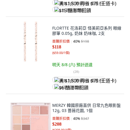
满 $1,500 再省 $75 (王道卡)
$15 酷澎幣回饋
FLORTTE 花洛莉亞 怪美莉亞系列 眼線
膠筆 0.05g, 奶妹 奶味咖, 2支
首購折扣價
40
%
$198
$118
(
$59.00/1個
)
明天 8/8 (六)
預計送達
(
28
)
满 $1,500 再省 $75 (王道卡)
$6 酷澎幣回饋
MERZY 韓國原廠直供 日常九色眼影盤
12g, 03 薔薇花園, 1個
首購折扣價
40
%
$347
$208
(
$208.00/1個
)