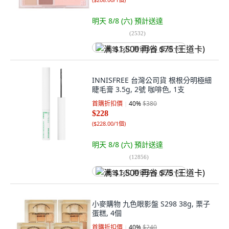
明天 8/8 (六)
預計送達
(
2532
)
满 $1,500 再省 $75 (王道卡)
INNISFREE 台灣公司貨 根根分明極細
睫毛膏 3.5g, 2號 咖啡色, 1支
首購折扣價
40
%
$380
$228
(
$228.00/1個
)
明天 8/8 (六)
預計送達
(
12856
)
满 $1,500 再省 $75 (王道卡)
小麥購物 九色眼影盤 S298 38g, 栗子
蛋糕, 4個
首購折扣價
40
%
$240