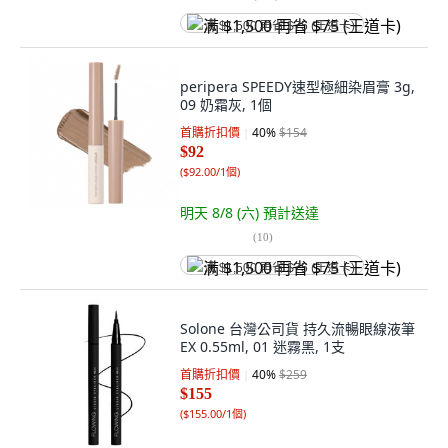
满 $1,500 再省 $75 (王道卡)
peripera SPEEDY速型極細染眉膏 3g,
09 奶霜灰, 1個
首購折扣價
40
%
$154
$92
(
$92.00/1個
)
明天 8/8 (六)
預計送達
(
10
)
满 $1,500 再省 $75 (王道卡)
Solone 台灣公司貨 持久流暢眼線液筆
EX 0.55ml, 01 迷霧黑, 1支
首購折扣價
40
%
$259
$155
(
$155.00/1個
)