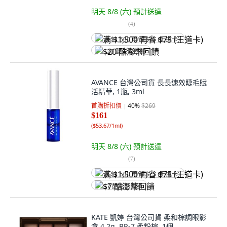
明天 8/8 (六)
預計送達
(
4
)
满 $1,500 再省 $75 (王道卡)
$20 酷澎幣回饋
AVANCE 台灣公司貨 長長速效睫毛賦
活精華, 1瓶, 3ml
首購折扣價
40
%
$269
$161
(
$53.67/1ml
)
明天 8/8 (六)
預計送達
(
7
)
满 $1,500 再省 $75 (王道卡)
$7 酷澎幣回饋
KATE 凱婷 台灣公司貨 柔和棕調眼影
盒 4.2g, BR-7 柔粉棕, 1個