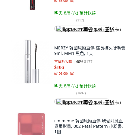
(
$166.00/1個
)
明天 8/8 (六)
預計送達
(
212
)
满 $1,500 再省 $75 (王道卡)
MERZY 韓國原廠直供 纖長持久睫毛膏
9ml, MM1 黑色, 1支
首購折扣價
40
%
$177
$106
(
$106.00/1個
)
明天 8/8 (六)
預計送達
(
1692
)
满 $1,500 再省 $75 (王道卡)
i'm meme 韓國原廠直供 我愛好感直
覺眼影書, 002 Petal Pattern 小粉書,
1個