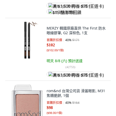
满 $1,500 再省 $75 (王道卡)
$15 酷澎幣回饋
MERZY 韓國原廠直供 The First 防水
眼線膠筆, G2 深棕色, 1支
首購折扣價
40
%
$171
$102
(
$102.00/1個
)
明天 8/8 (六)
預計送達
(
42753
)
满 $1,500 再省 $75 (王道卡)
rom&nd 台灣公司貨 滑蓋眼影, M31
焦糖脆餅, 1個
首購折扣價
40
%
$164
$98
(
$98.00/1個
)