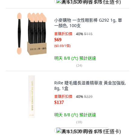
满 $1,500 再省 $75 (王道卡)
小麥購物 一次性眼影棒 G292 1g, 單
一顏色, 100支
首購折扣價
40
%
$115
$69
(
$0.69/1個
)
明天 8/8 (六)
預計送達
(
24
)
RiRe 睫毛纖長滋養精華液 黃金加強版,
8g, 1盒
首購折扣價
40
%
$229
$137
明天 8/8 (六)
預計送達
(
18
)
满 $1,500 再省 $75 (王道卡)