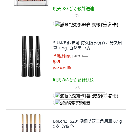
明天 8/8 (六)
預計送達
(
7
)
满 $1,500 再省 $75 (王道卡)
SUAKE 蘇安可 持久防水仿真四分叉眉
筆 1.5g, 自然黑, 3支
首購折扣價
40
%
$65
$39
(
$13.00/1個
)
明天 8/8 (六)
預計送達
(
21
)
满 $1,500 再省 $75 (王道卡)
$2 酷澎幣回饋
BoLonZi S201極細雙頭三角眉筆 0.1g
5支, 深咖色