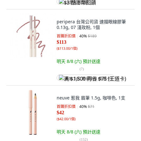
$3 酷澎幣回饋
peripera 台灣公司貨 速描眼線膠筆
0.13g, 07 淺玫粉, 1個
首購折扣價
40
%
$189
$113
(
$113.00/1個
)
明天 8/8 (六)
預計送達
(
7
)
满 $1,500 再省 $75 (王道卡)
neuve 惹我 眉筆 1.5g, 咖啡色, 1支
首購折扣價
40
%
$71
$42
(
$42.00/1個
)
明天 8/8 (六)
預計送達
(
152
)