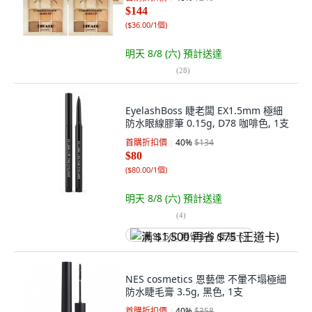
$144
(
$36.00/1個
)
明天 8/8 (六)
預計送達
(
28
)
EyelashBoss 睫老闆 EX1.5mm 極細
防水眼線膠筆 0.15g, D78 咖啡色, 1支
首購折扣價
40
%
$134
$80
(
$80.00/1個
)
明天 8/8 (六)
預計送達
(
4
)
满 $1,500 再省 $75 (王道卡)
NES cosmetics 恩藝偲 不暈不塌極細
防水睫毛膏 3.5g, 黑色, 1支
首購折扣價
40
%
$358