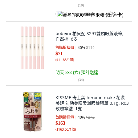
(
10
)
满 $1,500 再省 $75 (王道卡)
bobeini 柏貝妮 S291雙頭眼線液筆,
自然棕, 6支
首購折扣價
40
%
$119
$71
(
$11.83/1個
)
明天 8/8 (六)
預計送達
(
34
)
KISSME 奇士美 heroine make 花漾
美姬 勾勒美瞳柔滑眼線膠筆 0.1g, R03
玫瑰拿鐵, 1支
首購折扣價
40
%
$272
$163
(
$163.00/1個
)