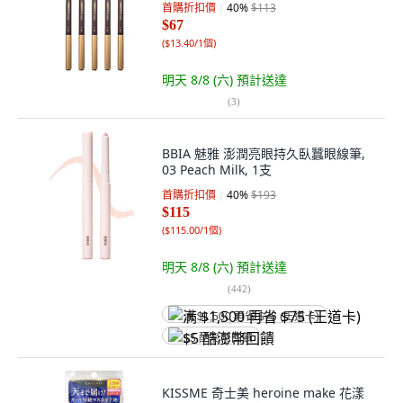
首購折扣價
40
%
$113
$67
(
$13.40/1個
)
明天 8/8 (六)
預計送達
(
3
)
BBIA 魅雅 澎潤亮眼持久臥蠶眼線筆,
03 Peach Milk, 1支
首購折扣價
40
%
$193
$115
(
$115.00/1個
)
明天 8/8 (六)
預計送達
(
442
)
满 $1,500 再省 $75 (王道卡)
$5 酷澎幣回饋
KISSME 奇士美 heroine make 花漾