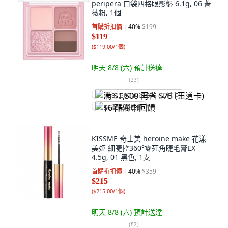
peripera 口袋四格眼影盤 6.1g, 06 薔
薇粉, 1個
首購折扣價
40
%
$199
$119
(
$119.00/1個
)
明天 8/8 (六)
預計送達
(
23
)
满 $1,500 再省 $75 (王道卡)
$6 酷澎幣回饋
KISSME 奇士美 heroine make 花漾
美姬 細睫控360°零死角睫毛膏EX
4.5g, 01 黑色, 1支
首購折扣價
40
%
$359
$215
(
$215.00/1個
)
明天 8/8 (六)
預計送達
(
82
)