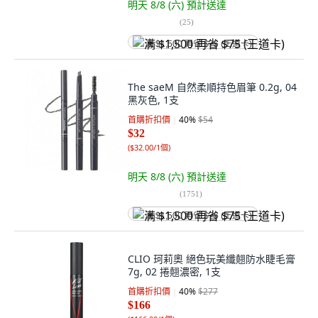
明天 8/8 (六)
預計送達
(
25
)
满 $1,500 再省 $75 (王道卡)
The saeM 自然柔順持色眉筆 0.2g, 04
黑灰色, 1支
首購折扣價
40
%
$54
$32
(
$32.00/1個
)
明天 8/8 (六)
預計送達
(
1751
)
满 $1,500 再省 $75 (王道卡)
CLIO 珂莉奧 絕色玩美纖翹防水睫毛膏
7g, 02 捲翹濃密, 1支
首購折扣價
40
%
$277
$166