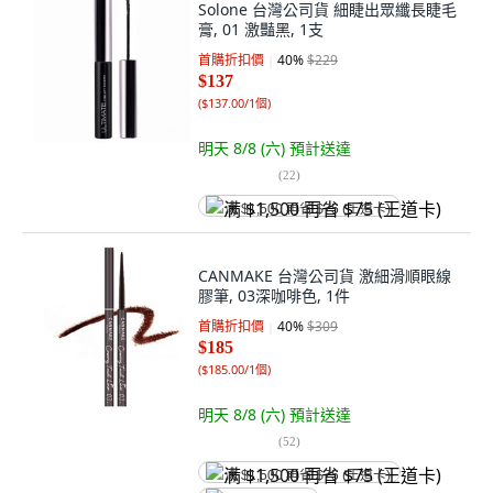
Solone 台灣公司貨 細睫出眾纖長睫毛
膏, 01 激豔黑, 1支
首購折扣價
40
%
$229
$137
(
$137.00/1個
)
明天 8/8 (六)
預計送達
(
22
)
满 $1,500 再省 $75 (王道卡)
CANMAKE 台灣公司貨 激細滑順眼線
膠筆, 03深咖啡色, 1件
首購折扣價
40
%
$309
$185
(
$185.00/1個
)
明天 8/8 (六)
預計送達
(
52
)
满 $1,500 再省 $75 (王道卡)