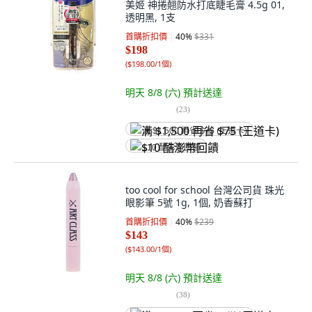
美姬 神捲翹防水打底睫毛膏 4.5g 01,
透明黑, 1支
首購折扣價
40
%
$331
$198
(
$198.00/1個
)
明天 8/8 (六)
預計送達
(
23
)
满 $1,500 再省 $75 (王道卡)
$10 酷澎幣回饋
too cool for school 台灣公司貨 珠光
眼影筆 5號 1g, 1個, 奶香蘇打
首購折扣價
40
%
$239
$143
(
$143.00/1個
)
明天 8/8 (六)
預計送達
(
38
)