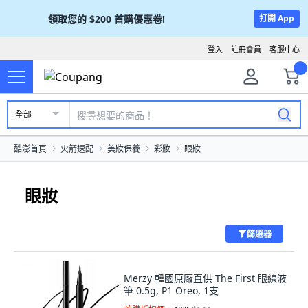
領取您的
$200
首購優惠卷!
打開 App
登入
註冊會員
客服中心
全部
酷澎首頁
火箭速配
美妝保養
彩妝
眼妝
眼妝
篩選器
Merzy 韓國原廠直供 The First 眼線液
筆 0.5g, P1 Oreo, 1支