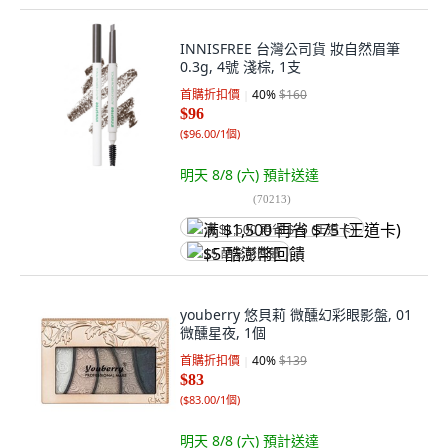
INNISFREE 台灣公司貨 妝自然眉筆
0.3g, 4號 淺棕, 1支
首購折扣價
40
%
$160
$96
(
$96.00/1個
)
明天 8/8 (六)
預計送達
(
70213
)
满 $1,500 再省 $75 (王道卡)
$5 酷澎幣回饋
youberry 悠貝莉 微醺幻彩眼影盤, 01
微醺星夜, 1個
首購折扣價
40
%
$139
$83
(
$83.00/1個
)
明天 8/8 (六)
預計送達