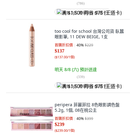
(
786
)
满 $1,500 再省 $75 (王道卡)
too cool for school 台灣公司貨 臥蠶
眼影筆, 11 DEW BEIGE, 1支
首購折扣價
40
%
$229
$137
(
$137.00/1個
)
明天 8/8 (六)
預計送達
(
339
)
满 $1,500 再省 $75 (王道卡)
peripera 菲麗菲拉 8色眼影調色盤
5.2g, 1個, 08在桃公主
首購折扣價
40
%
$399
$239
(
$239.00/1個
)