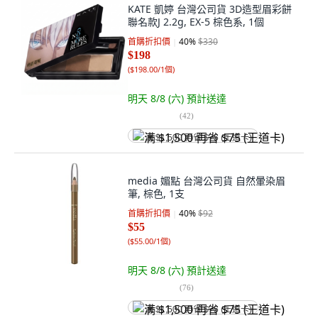
KATE 凱婷 台灣公司貨 3D造型眉彩餅
聯名款J 2.2g, EX-5 棕色系, 1個
首購折扣價
40
%
$330
$198
(
$198.00/1個
)
明天 8/8 (六)
預計送達
(
42
)
满 $1,500 再省 $75 (王道卡)
media 媚點 台灣公司貨 自然暈染眉
筆, 棕色, 1支
首購折扣價
40
%
$92
$55
(
$55.00/1個
)
明天 8/8 (六)
預計送達
(
76
)
满 $1,500 再省 $75 (王道卡)