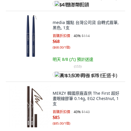
$4 酷澎幣回饋
media 媚點 台灣公司貨 自轉式眉筆,
黑色, 1支
首購折扣價
40
%
$114
$68
(
$68.00/1個
)
明天 8/8 (六)
預計送達
(
153
)
满 $1,500 再省 $75 (王道卡)
MERZY 韓國原廠直供 The First 超好
畫眼線膠筆 0.14g, EG2 Chestnut, 1
支
首購折扣價
40
%
$143
$85
(
$85.00/1個
)