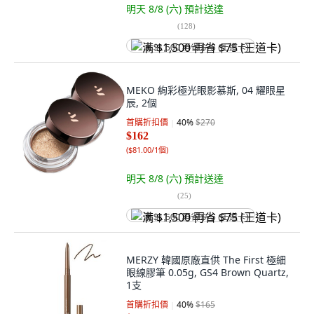
明天 8/8 (六)
預計送達
(
128
)
满 $1,500 再省 $75 (王道卡)
MEKO 絢彩極光眼影慕斯, 04 耀眼星
辰, 2個
首購折扣價
40
%
$270
$162
(
$81.00/1個
)
明天 8/8 (六)
預計送達
(
25
)
满 $1,500 再省 $75 (王道卡)
MERZY 韓國原廠直供 The First 極細
眼線膠筆 0.05g, GS4 Brown Quartz,
1支
首購折扣價
40
%
$165