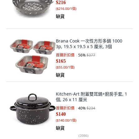
$216
(
$216.00/1個
)
缺貨
Brana Cook 一次性方形多鍋 1000
3p, 19.5 x 19.5 x 5 厘米, 3個
首購折扣價
56
%
$377
$165
(
$55.00/1個
)
缺貨
Kitchen-Art 附蓋雙耳鍋+廚房手套, 1
個, 26 x 11 厘米
首購折扣價
40
%
$234
$140
(
$140.00/1個
)
缺貨
(
2086
)