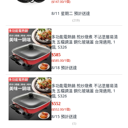
(
$147.00/1個
)
8/11 星期二
預計送達
(
219
)
多功能電熱鍋 煎炒燉煮 不沾塗層易清
洗 五檔調溫 鋼化玻璃蓋 台灣適用, 1
個, S326
$585
(
$585.00/1個
)
8/18
預計送達
多功能電熱鍋 煎炒燉煮 不沾塗層易清
洗 五檔調溫 鋼化玻璃蓋 台灣適用, 1
個, S326
$552
(
$552.00/1個
)
8/15
預計送達
(
1
)