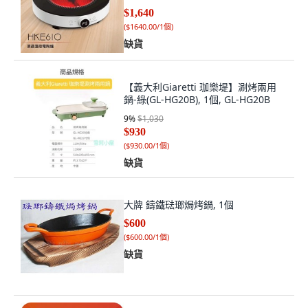
$1,640
(
$1640.00/1個
)
缺貨
【義大利Giaretti 珈樂堤】涮烤兩用
鍋-綠(GL-HG20B), 1個, GL-HG20B
9
%
$1,030
$930
(
$930.00/1個
)
缺貨
大牌 鑄鐵琺瑯焗烤鍋, 1個
$600
(
$600.00/1個
)
缺貨