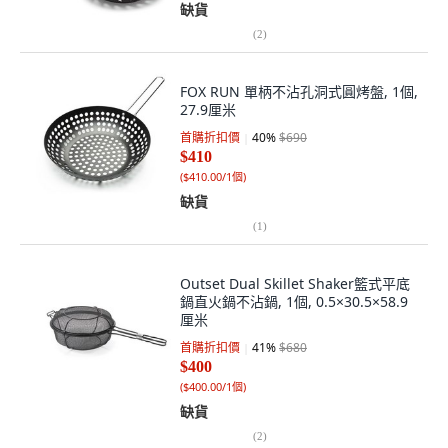
缺貨
(
2
)
FOX RUN 單柄不沾孔洞式圓烤盤, 1個,
27.9厘米
首購折扣價
40
%
$690
$410
(
$410.00/1個
)
缺貨
(
1
)
Outset Dual Skillet Shaker籃式平底
鍋直火鍋不沾鍋, 1個, 0.5×30.5×58.9
厘米
首購折扣價
41
%
$680
$400
(
$400.00/1個
)
缺貨
(
2
)