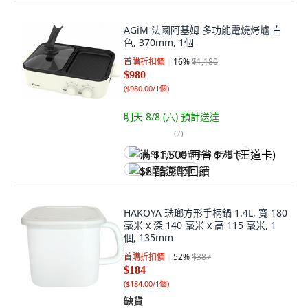
AGiM 法國阿基姆 多功能電燒烤爐 白
色, 370mm, 1個
首購折扣價
16
%
$1,180
$980
(
$980.00/1個
)
明天 8/8 (六)
預計送達
(
7
)
满 $1,500 再省 $75 (王道卡)
$8 酷澎幣回饋
HAKOYA 琺瑯方形手柄鍋 1.4L, 寬 180
毫米 x 深 140 毫米 x 高 115 毫米, 1
個, 135mm
首購折扣價
52
%
$387
$184
(
$184.00/1個
)
缺貨