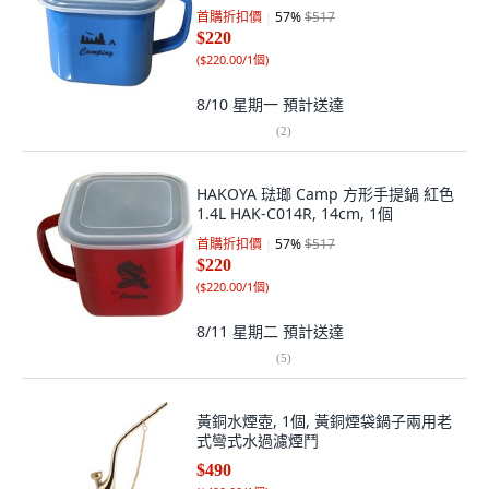
首購折扣價
57
%
$517
$220
(
$220.00/1個
)
8/10 星期一
預計送達
(
2
)
HAKOYA 琺瑯 Camp 方形手提鍋 紅色
1.4L HAK-C014R, 14cm, 1個
首購折扣價
57
%
$517
$220
(
$220.00/1個
)
8/11 星期二
預計送達
(
5
)
黃銅水煙壺, 1個, 黃銅煙袋鍋子兩用老
式彎式水過濾煙鬥
$490