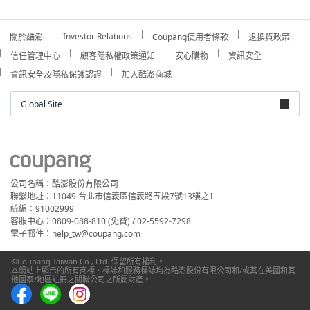
Investor Relations
關於酷澎
Coupang使用者條款
退換貨政策
信任管理中心
顧客隱私權政策通知
安心購物
資訊安全
資訊安全及隱私保護認證
加入酷澎商城
Global Site
公司名稱：酷澎股份有限公司
聯繫地址：11049 台北市信義區信義路五段7號13樓之1
統編：91002999
客服中心：0809-088-810 (免費) / 02-5592-7298
電子郵件：help_tw@coupang.com
©Coupang Taiwan Co., Ltd. 保留所有權利。
本網站上顯示的所有商標、標誌和服務標誌均為酷澎股份有限公司和/或其在美國和其
他國家/地區註冊之關聯公司之所屬財產。