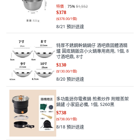
特價
75
%
$1,552
$378
(
$378.00/1個
)
8/21
預計送達
特厚不銹鋼幹鍋鍋仔 酒吧鼎固體酒精
爐 圓底鍋飯店小火鍋專用商用, 1個, 8
寸酒吧鼎, 8寸
$130
(
$130.00/1個
)
8/20
預計送達
多功能迷你電煮鍋 煎煮炒炸 附贈蒸架
鍋鏟 小家庭必備, 1個, S260黑
$738
(
$738.00/1個
)
8/18
預計送達