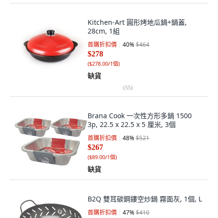
Kitchen-Art 圓形烤地瓜鍋+鍋蓋,
28cm, 1組
首購折扣價
40
%
$464
$278
(
$278.00/1個
)
缺貨
(
55
)
Brana Cook 一次性方形多鍋 1500
3p, 22.5 x 22.5 x 5 厘米, 3個
首購折扣價
48
%
$521
$267
(
$89.00/1個
)
缺貨
B2Q 雙耳碳鋼鏤空炒鍋 霧面灰, 1個, L
首購折扣價
47
%
$410