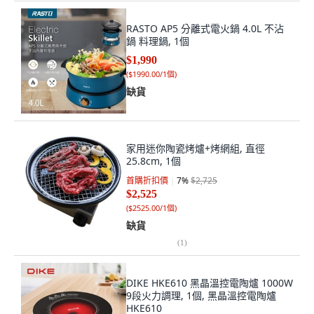
RASTO AP5 分離式電火鍋 4.0L 不沾
鍋 料理鍋, 1個
$1,990
(
$1990.00/1個
)
缺貨
家用迷你陶瓷烤爐+烤網組, 直徑
25.8cm, 1個
首購折扣價
7
%
$2,725
$2,525
(
$2525.00/1個
)
缺貨
(
1
)
DIKE HKE610 黑晶溫控電陶爐 1000W
9段火力調理, 1個, 黑晶溫控電陶爐
HKE610