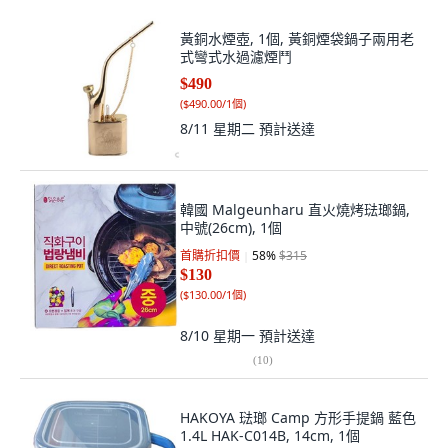
黃銅水煙壺, 1個, 黃銅煙袋鍋子兩用老
式彎式水過濾煙鬥
$490
(
$490.00/1個
)
8/11 星期二
預計送達
韓國 Malgeunharu 直火燒烤琺瑯鍋,
中號(26cm), 1個
首購折扣價
58
%
$315
$130
(
$130.00/1個
)
8/10 星期一
預計送達
(
10
)
HAKOYA 琺瑯 Camp 方形手提鍋 藍色
1.4L HAK-C014B, 14cm, 1個