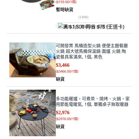
(
$159.00/1個
)
暫時缺貨
(
1498
)
满 $1,500 再省 $75 (王道卡)
可開發票 馬桶造型火鍋 便便主題餐廳
火鍋 超大號馬桶保溫鍋 圍爐 火鍋 陶
瓷餐具客滿來, 1個, 黑色
$3,466
(
$3466.00/1個
)
缺貨
多功能暖爐，可煮茶、燒烤、火鍋，家
用節能電暖氣, 1個, 單獨桌子無取暖器
$2,976
(
$2976.00/1個
)
缺貨