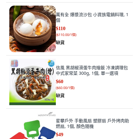
萬有全 爆漿流沙包 小資族電鍋料理, 1
個
$110
(
$110.00/1個
)
缺貨
信風 黑胡椒滑蛋牛肉燴飯 冷凍調理包
中式家常菜 300g, 1個, 單一選項
$60
(
$60.00/1個
)
缺貨
星攀戶外 手動風扇 塑膠扇 戶外烤肉助
燃扇, 1個, 顏色隨機
$49