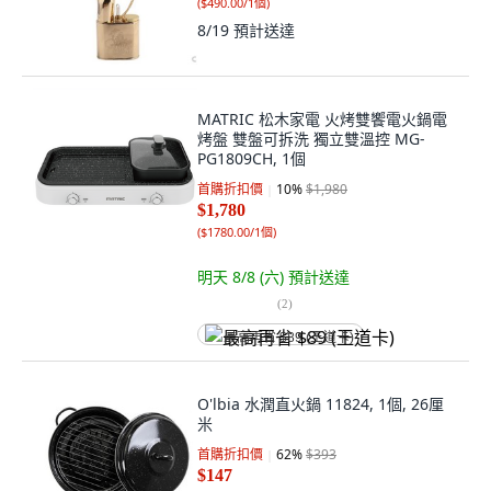
(
$490.00/1個
)
8/19
預計送達
MATRIC 松木家電 火烤雙饗電火鍋電
烤盤 雙盤可拆洗 獨立雙溫控 MG-
PG1809CH, 1個
首購折扣價
10
%
$1,980
$1,780
(
$1780.00/1個
)
明天 8/8 (六)
預計送達
(
2
)
最高再省 $89 (王道卡)
O'lbia 水潤直火鍋 11824, 1個, 26厘
米
首購折扣價
62
%
$393
$147