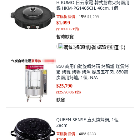
HIKUMO 日云家電 韓式鴛鴦火烤兩用
鍋 HKM-PG1405CH, 40cm, 1個
首購折扣價
15
%
$1,299
$1,099
(
$1099.00/1個
)
暫時缺貨
满 $1,500 再省 $75 (王道卡)
850 商用自動旋轉烤箱 烤鴨爐 煤氣烤
箱 烤雞 烤鴨 烤魚 脆皮五花肉, 850電
炭兩用烤爐, 1個, N/A
$25,790
(
$25790.00/1個
)
缺貨
QUEEN SENSE 直火燒烤鍋, 1個,
28cm
首購折扣價
40
%
$333
$199