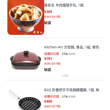
萬有全 羊肉爐隨手包, 1個
$369
(
$369.00/1個
)
缺貨
Kitchen-Art 方型鍋, 單品, 1組, 單色
首購折扣價
25
%
$795
$595
(
$595.00/1個
)
缺貨
(
356
)
B2Q 折疊把手平底鍋鑄鐵鍋, 1個, 無
首購折扣價
37
%
$740
$460
(
$460.00/1個
)