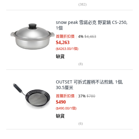
(
382
)
snow peak 雪諾必克 野宴鍋 CS-250,
1個
首購折扣價
4
%
$4,463
$4,263
(
$4263.00/1個
)
缺貨
(
8
)
OUTSET 可拆式握柄不沾煎鍋, 1個,
30.5厘米
首購折扣價
37
%
$780
$490
(
$490.00/1個
)
缺貨
(
6
)