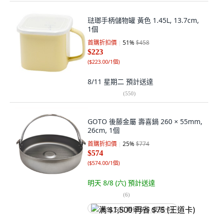
琺瑯手柄儲物罐 黃色 1.45L, 13.7cm,
1個
首購折扣價
51
%
$458
$223
(
$223.00/1個
)
8/11 星期二
預計送達
(
550
)
GOTO 後藤金屬 壽喜鍋 260 × 55mm,
26cm, 1個
首購折扣價
25
%
$774
$574
(
$574.00/1個
)
明天 8/8 (六)
預計送達
(
6
)
满 $1,500 再省 $75 (王道卡)