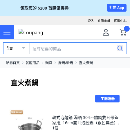
領取您的
$200
首購優惠卷!
打開 App
登入
註冊會員
客服中心
全部
酷澎首頁
餐廚用品
鍋具
湯鍋/砂鍋
直火煮鍋
直火煮鍋
篩選器
韓式泡麵鍋 湯鍋 304不鏽鋼雙耳帶蓋
家用, 16cm雙耳泡麪鍋（銀色無蓋）,
1個