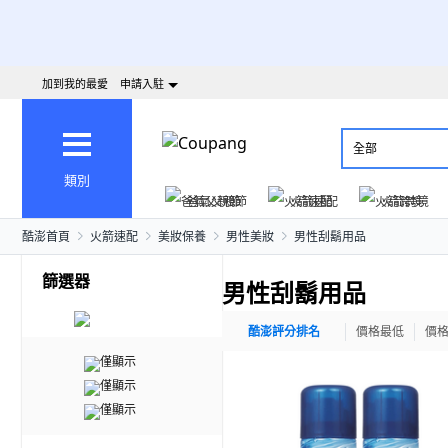
加到我的最愛
申請入駐
全部
類別
爸氣父親節
火箭速配
火箭跨境
酷澎首頁
火箭速配
美妝保養
男性美妝
男性刮鬍用品
篩選器
男性刮鬍用品
酷澎評分排名
價格最低
價
僅顯示
僅顯示
僅顯示