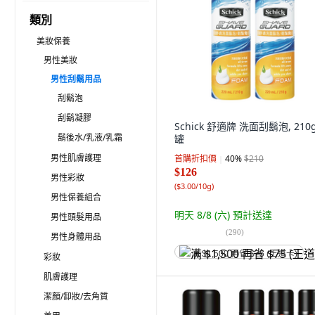
類別
美妝保養
男性美妝
男性刮鬍用品
刮鬍泡
刮鬍凝膠
Schick 舒適牌 洗面刮鬍泡, 210g
鬍後水/乳液/乳霜
罐
男性肌膚護理
首購折扣價
40
%
$210
$126
男性彩妝
(
$3.00/10g
)
男性保養組合
明天 8/8 (六)
預計送達
男性頭髮用品
(
290
)
男性身體用品
满 $1,500 再省 $75 (王道卡)
彩妝
肌膚護理
潔顏/卸妝/去角質