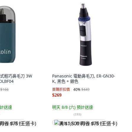
充電式輕巧鼻毛刀 3W
Panasonic 電動鼻毛刀, ER-GN30-
DLBF04
K, 黑色 + 銀色
$166
首購折扣價
40
%
$449
$269
計送達
明天 8/8 (六)
預計送達
)
(
193
)
省 $75 (王道卡)
满 $1,500 再省 $75 (王道卡)