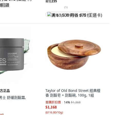
最低
235
回饋
(
5
)
满 $1,500 再省 $75 (王道卡)
Taylor of Old Bond Street 經典檀
方正品
香 刮鬍皂 + 刮鬍碗, 100g, 1組
 雅男士 舒緩刮鬍霜,
首購折扣價
14
%
$1,368
$1,168
(
$116.80/10g
)
ml
)