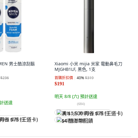
 MEN 男士酷涼刮鬍
Xiaomi 小米 mijia 米家 電動鼻毛刀
MJGHB1LF, 黑色, 1支
$236
首購折扣價
40
%
$319
$191
明天 8/8 (六)
預計送達
計送達
(
684
)
)
满 $1,500 再省 $75 (王道卡)
省 $75 (王道卡)
$4 酷澎幣回饋