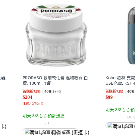
毛器,
PRORASO 鬍前軟化膏 溫和敏弱 白
Kolin 歌林 
標, 100ml, 1罐
USB充電, KSH-
首購折扣價
40
%
$340
首購折扣價
40
%
$204
$99
(
$20.40/10ml
)
明天 8/8 (六)
預
明天 8/8 (六)
預計送達
(
101
(
5
)
满 $1,500 再
满 $1,500 再省 $75 (王道卡)