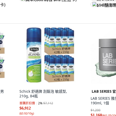
$14 酷澎幣
 男
Schick 舒適牌 刮鬍泡 敏感型,
LAB SERIES
官
210g, 84瓶
LAB SERIES
190ml, 1個
首購折扣價
2
%
$7,112
$6,912
$1,200
(
$3.92/10g
)
$1,160
(
$61.05/10