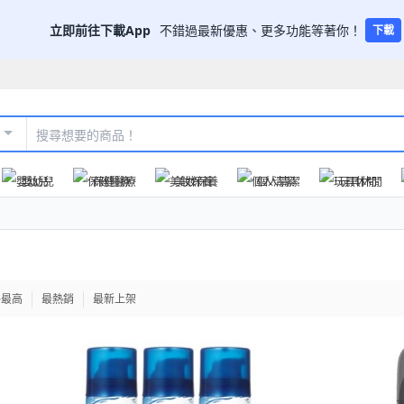
立即前往下載App
不錯過最新優惠、更多功能等著你！
下載
嬰幼兒
保健醫療
美妝保養
個人清潔
玩具休閒
格最高
最熱銷
最新上架