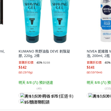
l,
KUMANO 熊野油脂 DEVE 剃鬚凝
NIVEA 妮維雅
膠, 220g, 2條
泡, 200ml, 2瓶
首購折扣價
40
%
$238
首購折扣價
40
%
$142
$141
(
$3.23/10g
)
(
$3.53/10ml
)
明天 8/8 (六)
預計送達
明天 8/8 (六)
預
(
40
)
(
155
满 $1,500 再省 $75 (王道卡)
满 $1,500 再
$5 酷澎幣回饋