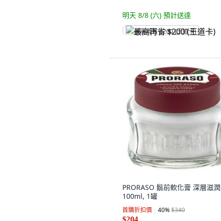
明天 8/8 (六)
預計送達
最高再省 $200 (王道卡)
PRORASO 鬍前軟化膏 深層滋潤
100ml, 1罐
首購折扣價
40
%
$340
$204