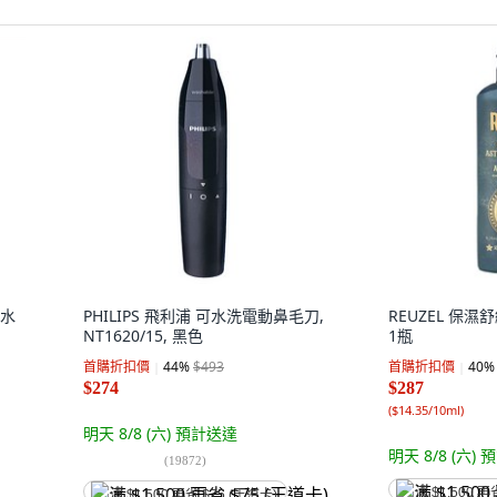
後水
PHILIPS 飛利浦 可水洗電動鼻毛刀,
REUZEL 保濕舒
NT1620/15, 黑色
1瓶
首購折扣價
44
%
$493
首購折扣價
40
%
$274
$287
(
$14.35/10ml
)
明天 8/8 (六)
預計送達
明天 8/8 (六)
預
(
19872
)
满 $1,500 再
满 $1,500 再省 $75 (王道卡)