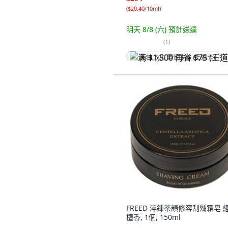
(
$20.40/10ml
)
明天 8/8 (六)
預計送達
(
1
)
满 $1,500 再省 $75 (王道卡)
FREED 淬鍊茶韻修容刮鬍霜皂 
檀香, 1個, 150ml