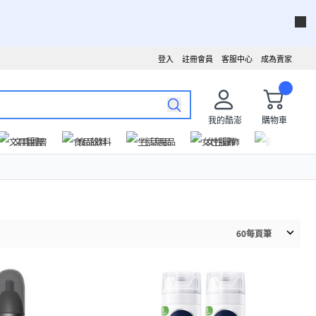
登入
註冊會員
客服中心
成為賣家
我的酷澎
購物車
文具圖書
食品飲料
生活用品
女性服飾
運動戶外
60
每頁筆