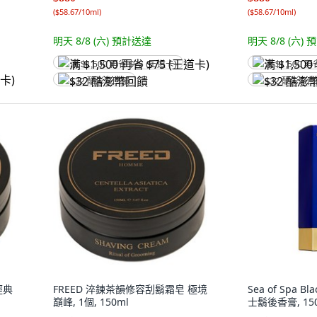
(
$58.67/10ml
)
(
$58.67/10ml
)
明天 8/8 (六)
預計送達
明天 8/8 (六)
預
满 $1,500 再省 $75 (王道卡)
满 $1,500 再
$32 酷澎幣回饋
$32 酷澎幣
經典
FREED 淬鍊茶韻修容刮鬍霜皂 極境
Sea of Spa B
巔峰, 1個, 150ml
士鬍後香膏, 150