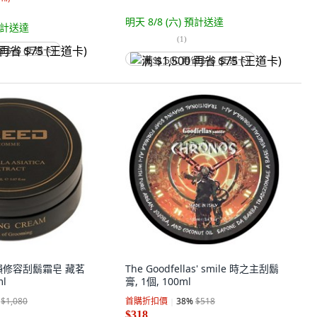
明天 8/8 (六)
預計送達
計送達
(
1
)
省 $75 (王道卡)
满 $1,500 再省 $75 (王道卡)
茶韻修容刮鬍霜皂 藏茗
The Goodfellas' smile 時之主刮鬍
ml
膏, 1個, 100ml
$1,080
首購折扣價
38
%
$518
$318