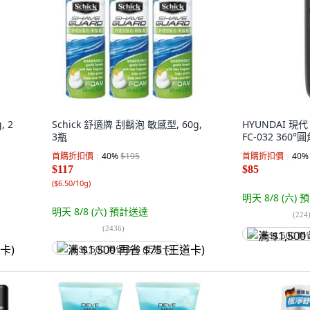
, 2
Schick 舒適牌 刮鬍泡 敏感型, 60g,
HYUNDAI 
3瓶
FC-032 360
首購折扣價
40
%
$195
首購折扣價
40
%
$117
$85
(
$6.50/10g
)
明天 8/8 (六)
預
明天 8/8 (六)
預計送達
(
224
(
2436
)
满 $1,500 再
满 $1,500 再省 $75 (王道卡)