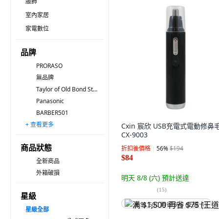
服飾
室內家居
家電數位
品牌
PRORASO
無品牌
Taylor of Old Bond Street
Panasonic
BARBER501
+ 查看更多
NIVEA 妮維雅 MEN
Xiaomi 小米
Schick 舒適牌
GATSBy
Kolin 歌林
PHILIPS 飛利浦
CLUBMAN PINAUD
HYUNDAI 現代
BaByliss
Kinyo
ENCHEN 映趣
SAMPO 聲寶
SUAVECITO 骷髏頭
The Goodfellas' smile
SCOTTISH FINE SOAPS
Cxin 宸欣 USB充電式電動修鼻
CX-9003
商品狀態
折扣後價格
56
%
$194
$84
全新商品
外箱破損
明天 8/8 (六)
預計送達
(
15
)
星級
满 $1,500 再省 $75 (王道卡)
星級
全部