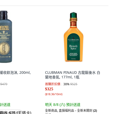
緩收歛泡沫, 200ml,
CLUBMAN PINAUD 古龍鬍後水 白
蘭地香氣, 177ml, 1瓶
$479
首購折扣價
38
%
$525
$325
(
$18.36/10ml
)
計送達
明天 8/8 (六)
預計送達
全新商品
,
盒損福利品 – 全新未開封
(2)
省 $75 (王道卡)