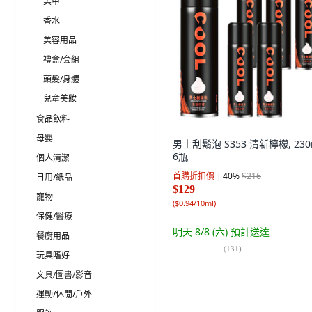
美甲
香水
美容用品
禮盒/套組
頭髮/身體
兒童美妝
食品飲料
母嬰
男士刮鬍泡 S353 清新檸檬, 230m
6瓶
個人清潔
首購折扣價
40
%
$216
日用/紙品
$129
寵物
(
$0.94/10ml
)
保健/醫療
明天 8/8 (六)
預計送達
餐廚用品
(
131
)
玩具嗜好
文具/圖書/影音
運動/休閒/戶外