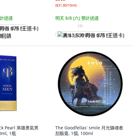
(
$31.80/10ml
)
計送達
明天 8/8 (六)
預計送達
(
1
)
省 $75 (王道卡)
满 $1,500 再省 $75 (王道卡)
回饋
lack Pearl 英雄勇氣男
The Goodfellas' smile 月光鎮魂者
ml, 1瓶
刮鬍膏, 1個, 100ml