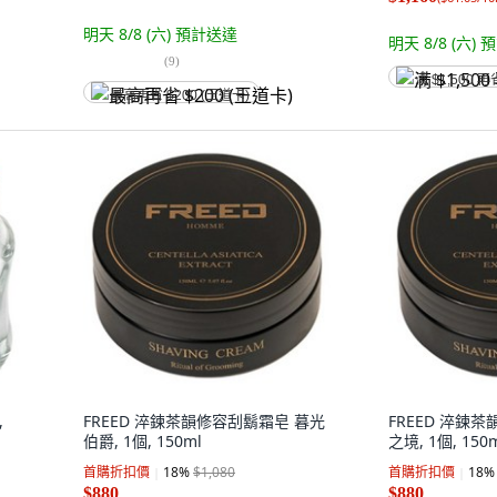
明天 8/8 (六)
預計送達
明天 8/8 (六)
預
(
9
)
满 $1,500 再
最高再省 $200 (王道卡)
,
FREED 淬鍊茶韻修容刮鬍霜皂 暮光
FREED 淬鍊
伯爵, 1個, 150ml
之境, 1個, 150
首購折扣價
18
%
$1,080
首購折扣價
18
%
$880
$880