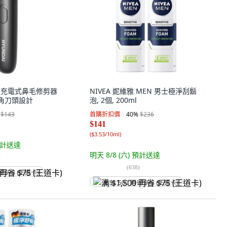
現代 充電式鼻毛修剪器
NIVEA 妮維雅 MEN 男士極淨刮鬍
°圓角刀頭設計
泡, 2個, 200ml
$143
首購折扣價
40
%
$236
$141
(
$3.53/10ml
)
計送達
明天 8/8 (六)
預計送達
)
(
638
)
省 $75 (王道卡)
满 $1,500 再省 $75 (王道卡)