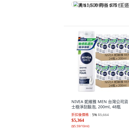
满 $1,500 再省 $75 (王道卡)
NIVEA 妮維雅 MEN 台灣公司貨
士極淨刮鬍泡, 200ml, 48瓶
折扣後價格
5
%
$5,664
$5,364
(
$5.59/10ml
)