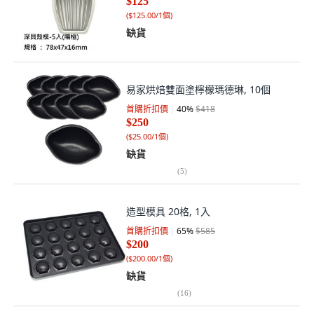
$125
(
$125.00/1個
)
缺貨
易家烘焙雙面塗檸檬瑪德琳, 10個
首購折扣價
40
%
$418
$250
(
$25.00/1個
)
缺貨
(
5
)
造型模具 20格, 1入
首購折扣價
65
%
$585
$200
(
$200.00/1個
)
缺貨
(
16
)