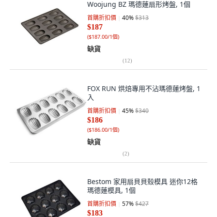
Woojung BZ 瑪德蓮扇形烤盤, 1個
首購折扣價
40
%
$313
$187
(
$187.00/1個
)
缺貨
(
12
)
FOX RUN 烘焙專用不沾瑪德蓮烤盤, 1
入
首購折扣價
45
%
$340
$186
(
$186.00/1個
)
缺貨
(
2
)
Bestom 家用扇貝貝殼模具 迷你12格
瑪德蓮模具, 1個
首購折扣價
57
%
$427
$183