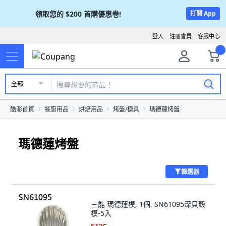
領取您的
$200
首購優惠卷!
打開 App
登入
註冊會員
客服中心
全部
酷澎首頁
餐廚用品
烘焙用品
烤盤/模具
瑪德蓮烤盤
瑪德蓮烤盤
篩選器
三能 瑪德蓮模, 1個, SN61095深貝殼
模-5入