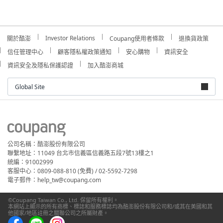
Investor Relations
關於酷澎
Coupang使用者條款
退換貨政策
信任管理中心
顧客隱私權政策通知
安心購物
資訊安全
資訊安全及隱私保護認證
加入酷澎商城
Global Site
公司名稱：酷澎股份有限公司
聯繫地址：11049 台北市信義區信義路五段7號13樓之1
統編：91002999
客服中心：0809-088-810 (免費) / 02-5592-7298
電子郵件：help_tw@coupang.com
©Coupang Taiwan Co., Ltd. 保留所有權利。
本網站上顯示的所有商標、標誌和服務標誌均為酷澎股份有限公司和/或其在美國和其
他國家/地區註冊之關聯公司之所屬財產。