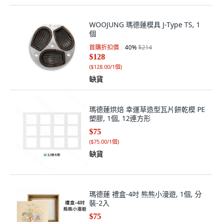
WOOJUNG 瑪德蓮模具 J-Type TS, 1
個
首購折扣價
40
%
$214
$128
(
$128.00/1個
)
缺貨
瑪德蓮烘焙 幸運草造型瓦片餅乾模 PE
塑膠, 1個, 12連方形
$75
(
$75.00/1個
)
缺貨
瑪德蓮 禮盒-4吋 熊熊小漫遊, 1個, 分
裝-2入
$75