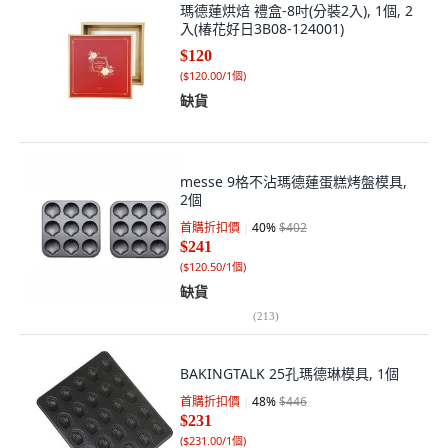
瑪德蓮烘焙 禮盒-8吋(分裝2入), 1個, 2
入(椿花好日3B08-124001)
$120
(
$120.00/1個
)
缺貨
messe 9格不沾瑪德蓮蛋糕烤盤模具,
2個
首購折扣價
40
%
$402
$241
(
$120.50/1個
)
缺貨
(
213
)
BAKINGTALK 25孔瑪德琳模具, 1個
首購折扣價
48
%
$446
$231
(
$231.00/1個
)