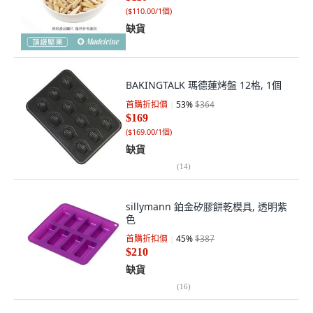
(
$110.00/1個
)
缺貨
BAKINGTALK 瑪德蓮烤盤 12格, 1個
首購折扣價
53
%
$364
$169
(
$169.00/1個
)
缺貨
(
14
)
sillymann 鉑金矽膠餅乾模具, 透明紫
色
首購折扣價
45
%
$387
$210
缺貨
(
16
)