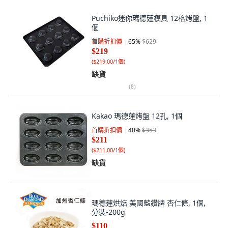
Puchiko迷你瑪德蓮模具 12格烤盤, 1
個
首購折扣價
65
%
$629
$219
(
$219.00/1個
)
缺貨
(
8
)
Kakao 瑪德蓮烤盤 12孔, 1個
首購折扣價
40
%
$353
$211
(
$211.00/1個
)
缺貨
瑪德蓮烘焙 美國藍鑽牌 杏仁條, 1個,
分裝-200g
$110