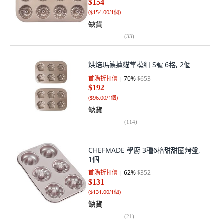
$154
(
$154.00/1個
)
缺貨
(
33
)
烘焙瑪德蓮貓掌模組 S號 6格, 2個
首購折扣價
70
%
$653
$192
(
$96.00/1個
)
缺貨
(
114
)
CHEFMADE 學廚 3種6格甜甜圈烤盤,
1個
首購折扣價
62
%
$352
$131
(
$131.00/1個
)
缺貨
(
21
)