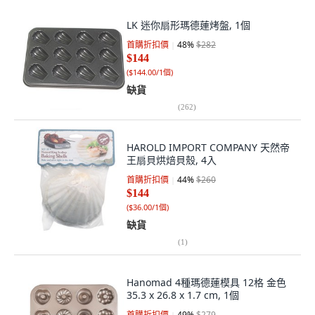
LK 迷你扇形瑪德蓮烤盤, 1個
首購折扣價
48
%
$282
$144
(
$144.00/1個
)
缺貨
(
262
)
HAROLD IMPORT COMPANY 天然帝
王扇貝烘焙貝殼, 4入
首購折扣價
44
%
$260
$144
(
$36.00/1個
)
缺貨
(
1
)
Hanomad 4種瑪德蓮模具 12格 金色
35.3 x 26.8 x 1.7 cm, 1個
首購折扣價
49
%
$279