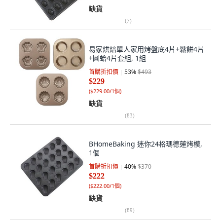
缺貨
(
7
)
易家烘焙單人家用烤盤底4片+鬆餅4片
+圓蛤4片套組, 1組
首購折扣價
53
%
$493
$229
(
$229.00/1個
)
缺貨
(
83
)
BHomeBaking 迷你24格瑪德蓮烤模,
1個
首購折扣價
40
%
$370
$222
(
$222.00/1個
)
缺貨
(
89
)