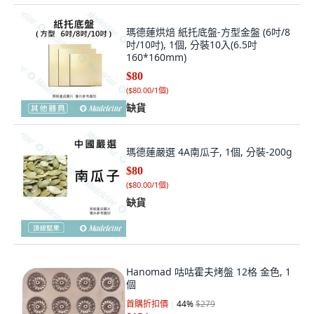
瑪德蓮烘焙 紙托底盤-方型金盤 (6吋/8
吋/10吋), 1個, 分裝10入(6.5吋
160*160mm)
$80
(
$80.00/1個
)
缺貨
瑪德蓮嚴選 4A南瓜子, 1個, 分裝-200g
$80
(
$80.00/1個
)
缺貨
Hanomad 咕咕霍夫烤盤 12格 金色, 1
個
首購折扣價
44
%
$279