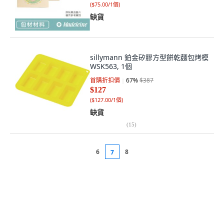
(
$75.00/1個
)
缺貨
sillymann 鉑金矽膠方型餅乾麵包烤模
WSK563, 1個
首購折扣價
67
%
$387
$127
(
$127.00/1個
)
缺貨
(
15
)
6
8
7