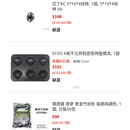
亞丁RC 5*10*4培林, 1個, 5*10*4培
林 (4)
$100
(
$100.00/1個
)
缺貨
ECOS 6格不沾貝殼造型烤盤模具, 1個
首購折扣價
40
%
$304
$182
(
$182.00/1個
)
缺貨
(
15
)
瑪德蓮 德麥 黑金竹炭粉 裝飾與調色, 1
個, 分裝50克
$99
(
$99.00/1個
)
缺貨