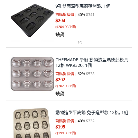
9孔雙面深型瑪德蓮烤盤, 1個
首購折扣價
40
%
$341
$204
(
$204.00/1個
)
缺貨
(
2
)
CHEFMADE 學廚 動物造型瑪德蓮模具
12格 WK9320, 1個
首購折扣價
62
%
$538
$202
(
$202.00/1個
)
缺貨
動物造型平底鍋 兔子造型款 12格, 1組
首購折扣價
40
%
$332
$199
(
$199.00/1個
)