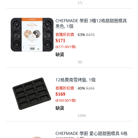
(
7
)
CHEFMADE 學廚 3種12格甜甜圈模具
黑色, 1個
首購折扣價
63
%
$470
$171
(
$171.00/1個
)
缺貨
(
6
)
12格費南雪烤盤, 1個
首購折扣價
40
%
$283
$169
(
$169.00/1個
)
缺貨
(
358
)
CHEFMADE 學廚 愛心甜甜圈模具 6格