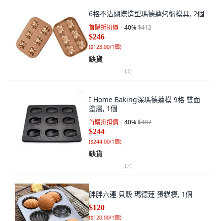
6格不沾蝴蝶造型瑪德蓮烤盤模具, 2個
首購折扣價
40
%
$412
$246
(
$123.00/1個
)
缺貨
(
1
)
I Home Baking深瑪德蓮模 9格 雙面
塗層, 1個
首購折扣價
40
%
$407
$244
(
$244.00/1個
)
缺貨
(
7
)
胖胖六連 貝殼 瑪德蓮 蛋糕模, 1個
$120
(
$120.00/1個
)