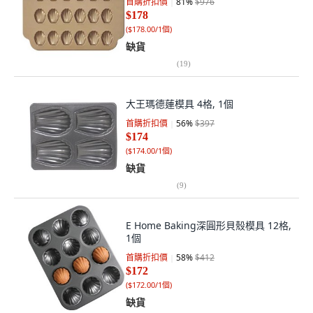
首購折扣價
81
%
$976
$178
(
$178.00/1個
)
缺貨
(
19
)
大王瑪德蓮模具 4格, 1個
首購折扣價
56
%
$397
$174
(
$174.00/1個
)
缺貨
(
9
)
E Home Baking深圓形貝殼模具 12格,
1個
首購折扣價
58
%
$412
$172
(
$172.00/1個
)
缺貨