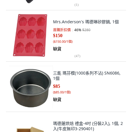
(
1
)
Mrs.Anderson's 瑪德琳矽膠鍋, 1個
首購折扣價
46
%
$280
$150
(
$150.00/1個
)
缺貨
(
47
)
三能 瑪芬模(1000系列不沾) SN6086,
1個
$85
(
$85.00/1個
)
缺貨
瑪德蓮烘焙 禮盒-4吋 (分裝2入), 1個, 2
入(牛皮無印3-290401)