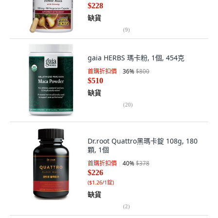
$228
缺貨
(
9
)
gaia HERBS 瑪卡粉, 1個, 454克
首購折扣價
36
%
$800
$510
缺貨
(
20
)
Dr.root Quattro黑瑪卡錠 108g, 180
顆, 1個
首購折扣價
40
%
$378
$226
(
$1.26/1錠
)
缺貨
(
2
)