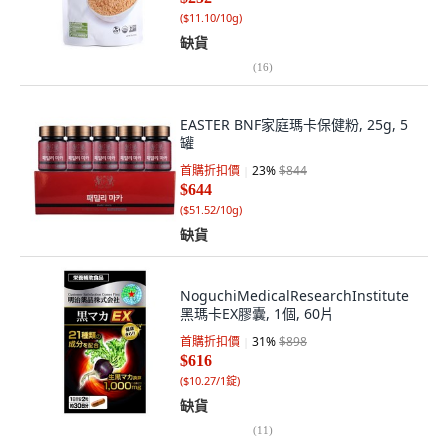
(
$11.10/10g
)
缺貨
(
16
)
EASTER BNF家庭瑪卡保健粉, 25g, 5
罐
首購折扣價
23
%
$844
$644
(
$51.52/10g
)
缺貨
NoguchiMedicalResearchInstitute
黑瑪卡EX膠囊, 1個, 60片
首購折扣價
31
%
$898
$616
(
$10.27/1錠
)
缺貨
(
11
)