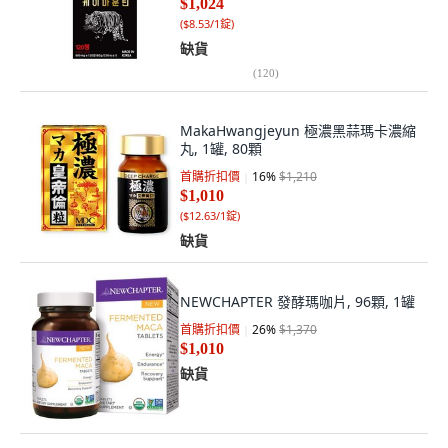
$1,024
(
$8.53/1錠
)
缺貨
(
120
)
MakaHwangjeyun 極濃黑蒜瑪卡濃縮
丸, 1罐, 80顆
首購折扣價
16
%
$1,210
$1,010
(
$12.63/1錠
)
缺貨
NEWCHAPTER 發酵瑪咖片, 96顆, 1罐
首購折扣價
26
%
$1,370
$1,010
缺貨