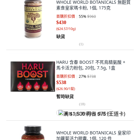
WHOLE WORLD BOTANICALS 無麩質
素食皇家瑪卡粉, 1個, 175克
首購折扣價
55
%
$960
$430
(
$24.57/10g
)
缺貨
(
1
)
HARU 含春 BOOST 不死鳥精氨酸 +
馬卡活力粉包, 20包, 7.5g, 1盒
首購折扣價
27
%
$738
$538
(
$26.90/1錠
)
暫時缺貨
(
18
)
满 $1,500 再省 $75 (王道卡)
WHOLE WORLD BOTANICALS 皇家印
加蘿蔔活力膠囊, 1個, 120 件