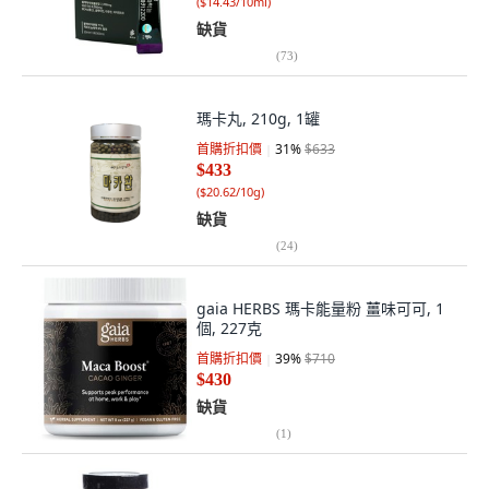
(
$14.43/10ml
)
缺貨
(
73
)
瑪卡丸, 210g, 1罐
首購折扣價
31
%
$633
$433
(
$20.62/10g
)
缺貨
(
24
)
gaia HERBS 瑪卡能量粉 薑味可可, 1
個, 227克
首購折扣價
39
%
$710
$430
缺貨
(
1
)