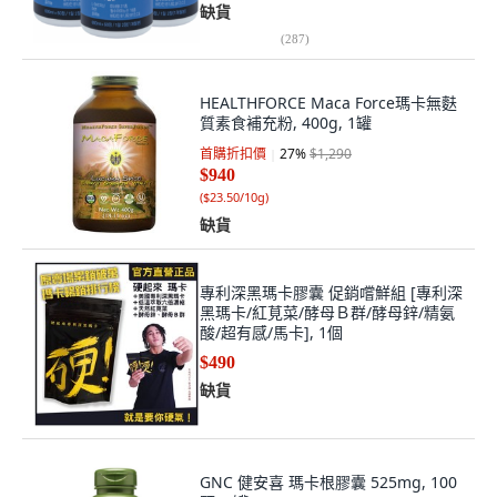
缺貨
(
287
)
HEALTHFORCE Maca Force瑪卡無麩
質素食補充粉, 400g, 1罐
首購折扣價
27
%
$1,290
$940
(
$23.50/10g
)
缺貨
專利深黑瑪卡膠囊 促銷嚐鮮組 [專利深
黑瑪卡/紅莧菜/酵母Ｂ群/酵母鋅/精氨
酸/超有感/馬卡], 1個
$490
缺貨
GNC 健安喜 瑪卡根膠囊 525mg, 100