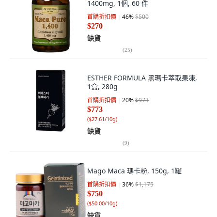
1400mg, 1個, 60 件
首購折扣價
46
%
$500
$270
缺貨
(
25
)
ESTHER FORMULA 黑瑪卡萃取果凍,
1盒, 280g
首購折扣價
20
%
$973
$773
(
$27.61/10g
)
缺貨
(
9
)
Mago Maca 瑪卡粉, 150g, 1罐
首購折扣價
36
%
$1,175
$750
(
$50.00/10g
)
缺貨