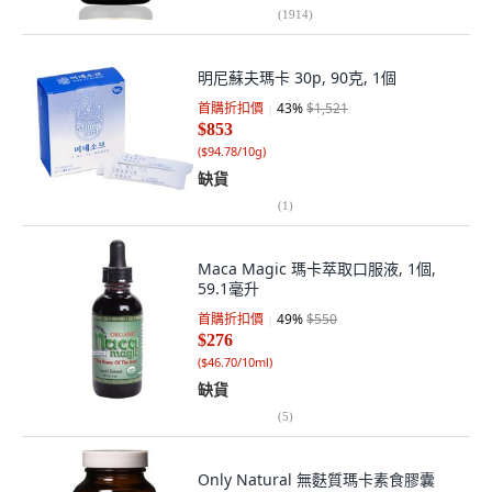
(
1914
)
明尼蘇夫瑪卡 30p, 90克, 1個
首購折扣價
43
%
$1,521
$853
(
$94.78/10g
)
缺貨
(
1
)
Maca Magic 瑪卡萃取口服液, 1個,
59.1毫升
首購折扣價
49
%
$550
$276
(
$46.70/10ml
)
缺貨
(
5
)
Only Natural 無麩質瑪卡素食膠囊