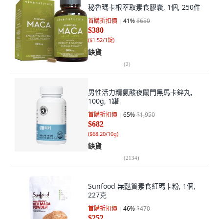
秘魯瑪卡根萃取素食膠囊, 1個, 250件
首購折扣價
41
%
$650
$380
(
$1.52/1錠
)
缺貨
(
2
)
男性活力精氨酸夜關門黑馬卡鋅丸,
100g, 1罐
首購折扣價
65
%
$1,950
$682
(
$68.20/10g
)
缺貨
(
2134
)
Sunfood 無麩質素食紅瑪卡粉, 1個,
227克
首購折扣價
46
%
$470
$252