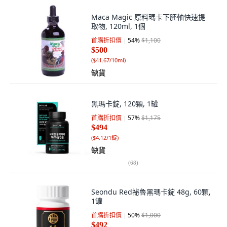
Maca Magic 原料瑪卡下胚軸快速提
取物, 120ml, 1個
首購折扣價
54
%
$1,100
$500
(
$41.67/10ml
)
缺貨
黑瑪卡錠, 120顆, 1罐
首購折扣價
57
%
$1,175
$494
(
$4.12/1錠
)
缺貨
(
68
)
Seondu Red祕魯黑瑪卡錠 48g, 60顆,
1罐
首購折扣價
50
%
$1,000
$492