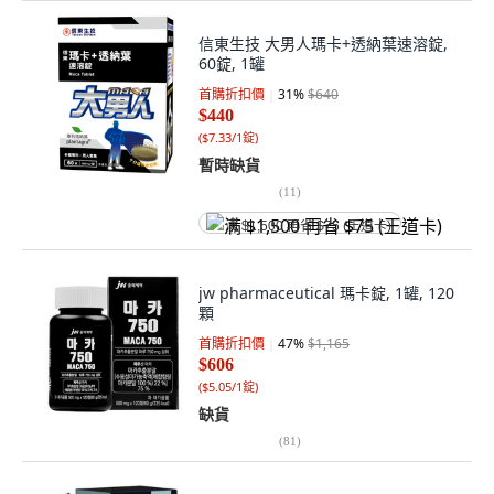
信東生技 大男人瑪卡+透納葉速溶錠,
60錠, 1罐
首購折扣價
31
%
$640
$440
(
$7.33/1錠
)
暫時缺貨
(
11
)
满 $1,500 再省 $75 (王道卡)
jw pharmaceutical 瑪卡錠, 1罐, 120
顆
首購折扣價
47
%
$1,165
$606
(
$5.05/1錠
)
缺貨
(
81
)