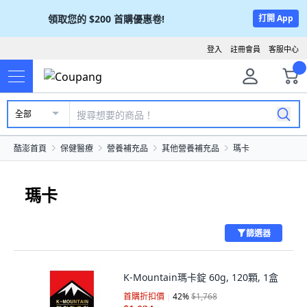
領取您的
$200
首購優惠卷!
打開 App
登入
註冊會員
客服中心
全部
酷澎首頁
保健醫療
營養補充品
其他營養補充品
瑪卡
瑪卡
篩選器
K-Mountain瑪卡錠 60g, 120顆, 1盒
首購折扣價
42
%
$1,768