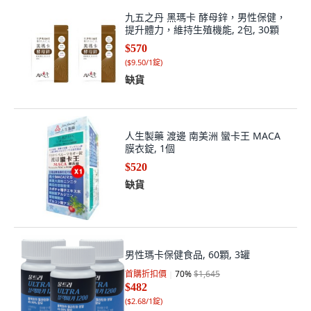
九五之丹 黑瑪卡 酵母鋅，男性保健，
提升體力，維持生殖機能, 2包, 30顆
$570
(
$9.50/1錠
)
缺貨
人生製藥 渡邊 南美洲 蠻卡王 MACA
膜衣錠, 1個
$520
缺貨
男性瑪卡保健食品, 60顆, 3罐
首購折扣價
70
%
$1,645
$482
(
$2.68/1錠
)