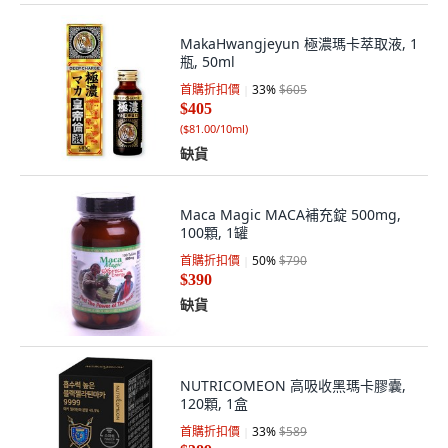
MakaHwangjeyun 極濃瑪卡萃取液, 1
瓶, 50ml
首購折扣價
33
%
$605
$405
(
$81.00/10ml
)
缺貨
Maca Magic MACA補充錠 500mg,
100顆, 1罐
首購折扣價
50
%
$790
$390
缺貨
NUTRICOMEON 高吸收黑瑪卡膠囊,
120顆, 1盒
首購折扣價
33
%
$589