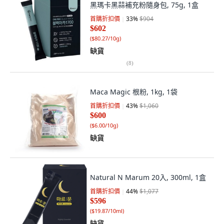
黑瑪卡黑蒜補充粉隨身包, 75g, 1盒
首購折扣價
33
%
$904
$602
(
$80.27/10g
)
缺貨
(
8
)
Maca Magic 根粉, 1kg, 1袋
首購折扣價
43
%
$1,060
$600
(
$6.00/10g
)
缺貨
Natural N Marum 20入, 300ml, 1盒
首購折扣價
44
%
$1,077
$596
(
$19.87/10ml
)
缺貨