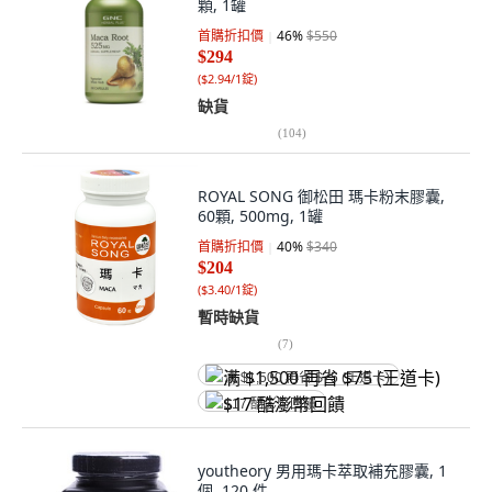
顆, 1罐
首購折扣價
46
%
$550
$294
(
$2.94/1錠
)
缺貨
(
104
)
ROYAL SONG 御松田 瑪卡粉末膠囊,
60顆, 500mg, 1罐
首購折扣價
40
%
$340
$204
(
$3.40/1錠
)
暫時缺貨
(
7
)
满 $1,500 再省 $75 (王道卡)
$17 酷澎幣回饋
youtheory 男用瑪卡萃取補充膠囊, 1
個, 120 件