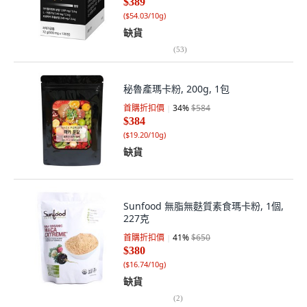
$389
(
$54.03/10g
)
缺貨
(
53
)
秘魯產瑪卡粉, 200g, 1包
首購折扣價
34
%
$584
$384
(
$19.20/10g
)
缺貨
Sunfood 無脂無麩質素食瑪卡粉, 1個,
227克
首購折扣價
41
%
$650
$380
(
$16.74/10g
)
缺貨
(
2
)