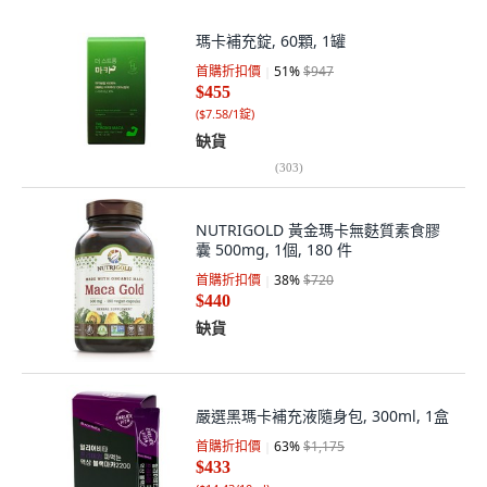
瑪卡補充錠, 60顆, 1罐
首購折扣價
51
%
$947
$455
(
$7.58/1錠
)
缺貨
(
303
)
NUTRIGOLD 黃金瑪卡無麩質素食膠
囊 500mg, 1個, 180 件
首購折扣價
38
%
$720
$440
缺貨
嚴選黑瑪卡補充液隨身包, 300ml, 1盒
首購折扣價
63
%
$1,175
$433