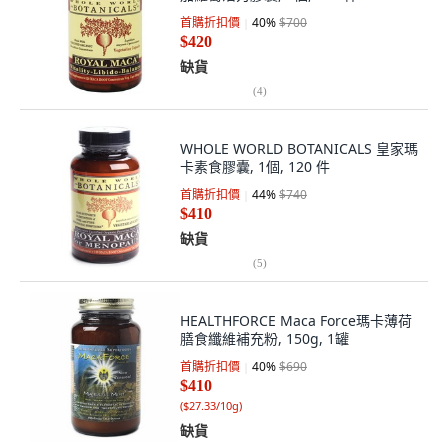
首購折扣價
40
%
$700
$420
缺貨
(
4
)
WHOLE WORLD BOTANICALS 皇家瑪
卡素食膠囊, 1個, 120 件
首購折扣價
44
%
$740
$410
缺貨
(
5
)
HEALTHFORCE Maca Force瑪卡薄荷
膳食纖維補充粉, 150g, 1罐
首購折扣價
40
%
$690
$410
(
$27.33/10g
)
缺貨