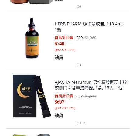
(
5
)
HERB PHARM 瑪卡萃取液, 118.4ml,
1瓶
首購折扣價
30
%
$1,060
$740
(
$62.50/10ml
)
缺貨
(
1
)
AJACHA Marumun 男性精胺酸瑪卡鋅
夜關門高含量液體條, 1盒, 15入, 1個
首購折扣價
57
%
$1,621
$697
(
$23.23/10ml
)
缺貨
(
1107
)