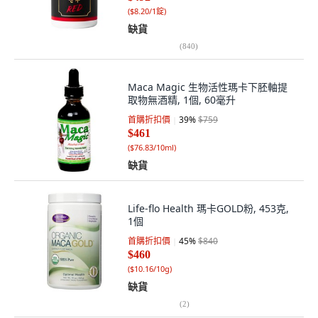
(
$8.20/1錠
)
缺貨
(
840
)
Maca Magic 生物活性瑪卡下胚軸提
取物無酒精, 1個, 60毫升
首購折扣價
39
%
$759
$461
(
$76.83/10ml
)
缺貨
Life-flo Health 瑪卡GOLD粉, 453克,
1個
首購折扣價
45
%
$840
$460
(
$10.16/10g
)
缺貨
(
2
)