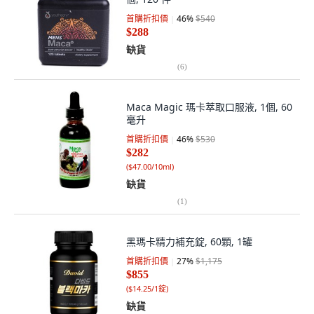
首購折扣價
46
%
$540
$288
缺貨
(
6
)
Maca Magic 瑪卡萃取口服液, 1個, 60
毫升
首購折扣價
46
%
$530
$282
(
$47.00/10ml
)
缺貨
(
1
)
黑瑪卡精力補充錠, 60顆, 1罐
首購折扣價
27
%
$1,175
$855
(
$14.25/1錠
)
缺貨