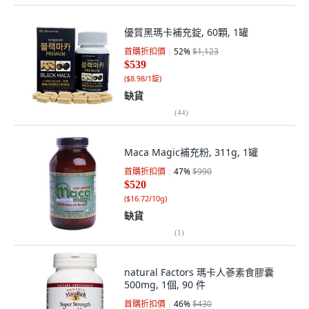
優質黑瑪卡補充錠, 60顆, 1罐
首購折扣價
52
%
$1,123
$539
(
$8.98/1錠
)
缺貨
(
44
)
Maca Magic補充粉, 311g, 1罐
首購折扣價
47
%
$990
$520
(
$16.72/10g
)
缺貨
(
1
)
natural Factors 瑪卡人蔘素食膠囊
500mg, 1個, 90 件
首購折扣價
46
%
$430