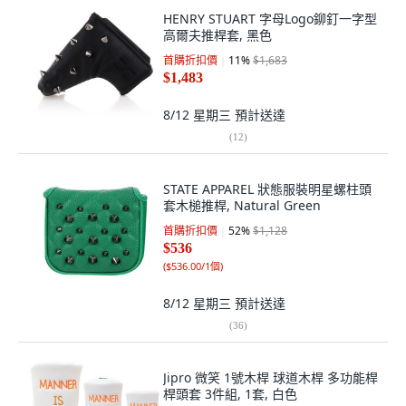
HENRY STUART 字母Logo鉚釘一字型
高爾夫推桿套, 黑色
首購折扣價
11
%
$1,683
$1,483
8/12 星期三
預計送達
(
12
)
STATE APPAREL 狀態服裝明星螺柱頭
套木槌推桿, Natural Green
首購折扣價
52
%
$1,128
$536
(
$536.00/1個
)
8/12 星期三
預計送達
(
36
)
Jipro 微笑 1號木桿 球道木桿 多功能桿
桿頭套 3件組, 1套, 白色