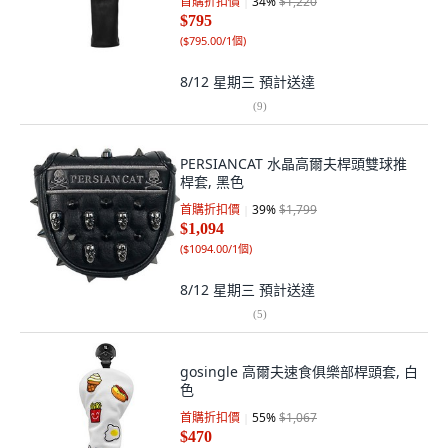
首購折扣價
34
%
$1,220
$795
(
$795.00/1個
)
8/12 星期三
預計送達
(
9
)
PERSIANCAT 水晶高爾夫桿頭雙球推
桿套, 黑色
首購折扣價
39
%
$1,799
$1,094
(
$1094.00/1個
)
8/12 星期三
預計送達
(
5
)
gosingle 高爾夫速食俱樂部桿頭套, 白
色
首購折扣價
55
%
$1,067
$470