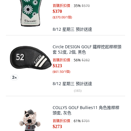
首購折扣價
35
%
$570
$370
(
$370.00/1個
)
8/12 星期三
預計送達
Circle DESIGN GOLF 鐵桿挖起桿桿頭
套 52度, 2個, 黑色
首購折扣價
56
%
$282
$123
(
$61.50/1個
)
8/12 星期三
預計送達
(
165
)
COLLYS GOLF Bullies11 角色推桿桿
頭套, 灰色
首購折扣價
61
%
$701
$273