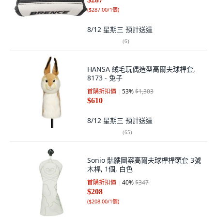
(
$287.00/1個
)
8/12 星期三
預計送達
(
6
)
HANSA 絨毛玩偶造型高爾夫球桿套,
8173 - 兔子
首購折扣價
53
%
$1,303
$610
8/12 星期三
預計送達
(
65
)
Sonio 骷髏圖案高爾夫球桿桿頭套 3號
木桿, 1個, 白色
首購折扣價
40
%
$347
$208
(
$208.00/1個
)