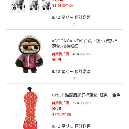
(
$1108.00/1個
)
8/12 星期三
預計送達
(
15
)
ADOONGA NEW 角色一號木桿套 桿
頭套, 拉鍊粉紅
首購折扣價
45
%
$1,280
$699
8/12 星期三
預計送達
(
63
)
UPSET 骷髏版鉚釘桿頭套, 紅色 + 金色
首購折扣價
52
%
$1,867
$878
(
$878.00/1個
)
8/12 星期三
預計送達