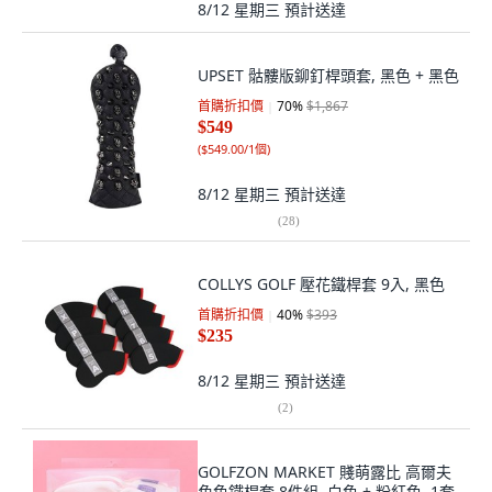
8/12 星期三
預計送達
UPSET 骷髏版鉚釘桿頭套, 黑色 + 黑色
首購折扣價
70
%
$1,867
$549
(
$549.00/1個
)
8/12 星期三
預計送達
(
28
)
COLLYS GOLF 壓花鐵桿套 9入, 黑色
首購折扣價
40
%
$393
$235
8/12 星期三
預計送達
(
2
)
GOLFZON MARKET 賤萌露比 高爾夫
角色鐵桿套 8件組, 白色 + 粉紅色, 1套