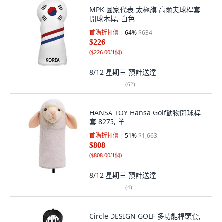
MPK 國家代表 太極旗 高爾夫球桿套
開球木桿, 白色
首購折扣價
64
%
$634
$226
(
$226.00/1個
)
8/12 星期三
預計送達
(
62
)
HANSA TOY Hansa Golf動物開球桿
套 8275, 羊
首購折扣價
51
%
$1,663
$808
(
$808.00/1個
)
8/12 星期三
預計送達
(
4
)
Circle DESIGN GOLF 多功能桿頭套,