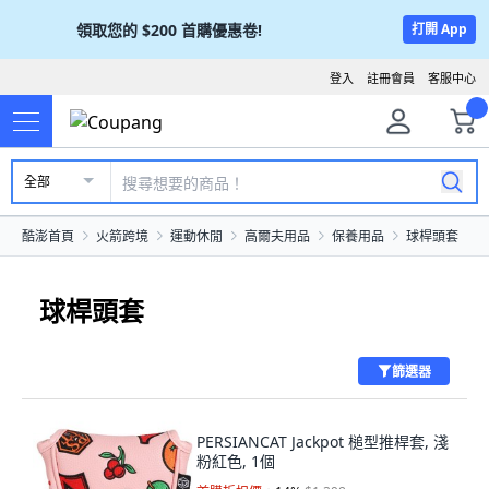
領取您的
$200
首購優惠卷!
打開 App
登入
註冊會員
客服中心
全部
酷澎首頁
火箭跨境
運動休閒
高爾夫用品
保養用品
球桿頭套
球桿頭套
篩選器
PERSIANCAT Jackpot 槌型推桿套, 淺
粉紅色, 1個