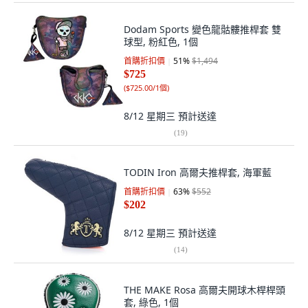
Dodam Sports 變色龍骷髏推桿套 雙
球型, 粉紅色, 1個
首購折扣價
51
%
$1,494
$725
(
$725.00/1個
)
8/12 星期三
預計送達
(
19
)
TODIN Iron 高爾夫推桿套, 海軍藍
首購折扣價
63
%
$552
$202
8/12 星期三
預計送達
(
14
)
THE MAKE Rosa 高爾夫開球木桿桿頭
套, 綠色, 1個