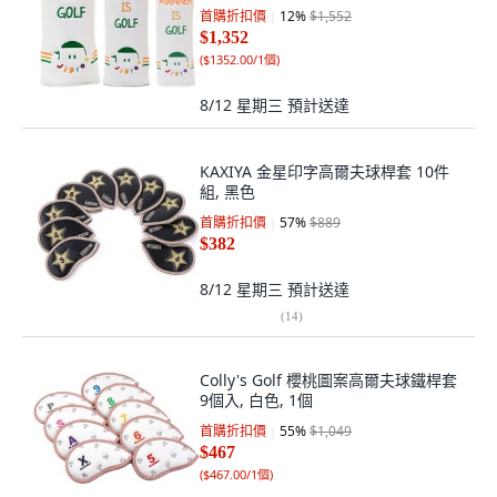
首購折扣價
12
%
$1,552
$1,352
(
$1352.00/1個
)
8/12 星期三
預計送達
KAXIYA 金星印字高爾夫球桿套 10件
組, 黑色
首購折扣價
57
%
$889
$382
8/12 星期三
預計送達
(
14
)
Colly's Golf 櫻桃圖案高爾夫球鐵桿套
9個入, 白色, 1個
首購折扣價
55
%
$1,049
$467
(
$467.00/1個
)