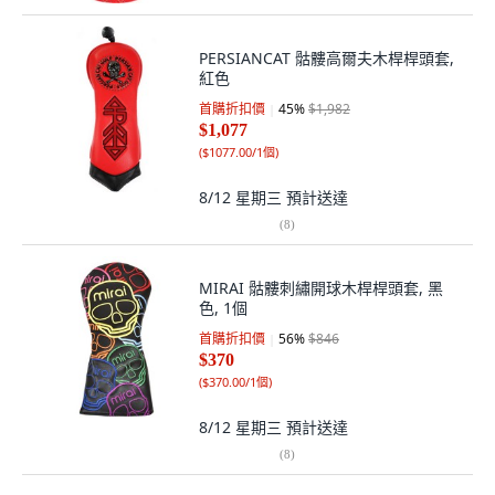
PERSIANCAT 骷髏高爾夫木桿桿頭套,
紅色
首購折扣價
45
%
$1,982
$1,077
(
$1077.00/1個
)
8/12 星期三
預計送達
(
8
)
MIRAI 骷髏刺繡開球木桿桿頭套, 黑
色, 1個
首購折扣價
56
%
$846
$370
(
$370.00/1個
)
8/12 星期三
預計送達
(
8
)