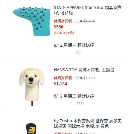
STATE APPAREL Star Stud 頭套直推
桿, 薄荷綠
首購折扣價
53
%
$1,194
$556
(
$556.00/1個
)
8/12 星期三
預計送達
(
18
)
HANSA TOY 開球木桿套, 土撥鼠
首購折扣價
30
%
$1,663
$1,154
8/12 星期三
預計送達
(
112
)
by Trisha 木桿套系列 鐵桿套 高爾夫
球桿頭 開球木桿 木桿, 純黃色