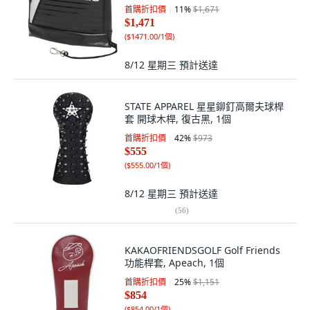
首購折扣價
11
%
$1,671
$1,471
(
$1471.00/1個
)
8/12 星期三
預計送達
STATE APPAREL 星星鉚釘高爾夫球桿
套 開球木桿, 復古黑, 1個
首購折扣價
42
%
$973
$555
(
$555.00/1個
)
8/12 星期三
預計送達
(
56
)
KAKAOFRIENDSGOLF Golf Friends
功能桿套, Apeach, 1個
首購折扣價
25
%
$1,151
$854
(
$854.00/1個
)