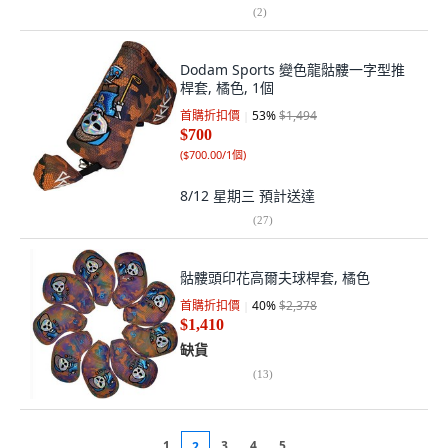
(
2
)
Dodam Sports 變色龍骷髏一字型推
桿套, 橘色, 1個
首購折扣價
53
%
$1,494
$700
(
$700.00/1個
)
8/12 星期三
預計送達
(
27
)
骷髏頭印花高爾夫球桿套, 橘色
首購折扣價
40
%
$2,378
$1,410
缺貨
(
13
)
1
3
4
5
2