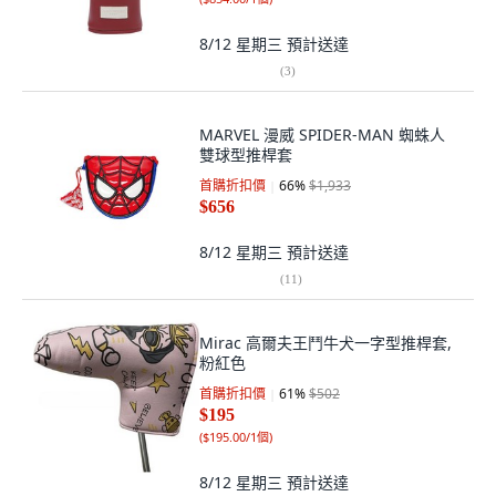
8/12 星期三
預計送達
(
3
)
MARVEL 漫威 SPIDER-MAN 蜘蛛人
雙球型推桿套
首購折扣價
66
%
$1,933
$656
8/12 星期三
預計送達
(
11
)
Mirac 高爾夫王鬥牛犬一字型推桿套,
粉紅色
首購折扣價
61
%
$502
$195
(
$195.00/1個
)
8/12 星期三
預計送達