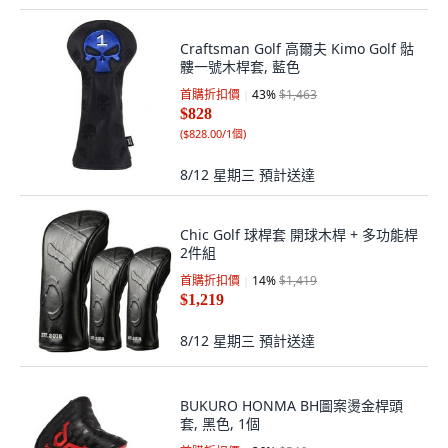
Craftsman Golf 高爾夫 Kimo Golf 骷
髏一號木桿套, 藍色
首購折扣價
43
%
$1,463
$828
(
$828.00/1個
)
8/12 星期三
預計送達
Chic Golf 球桿套 開球木桿 + 多功能桿
2件組
首購折扣價
14
%
$1,419
$1,219
8/12 星期三
預計送達
BUKURO HONMA BH圖案燙金桿頭
套, 黑色, 1個