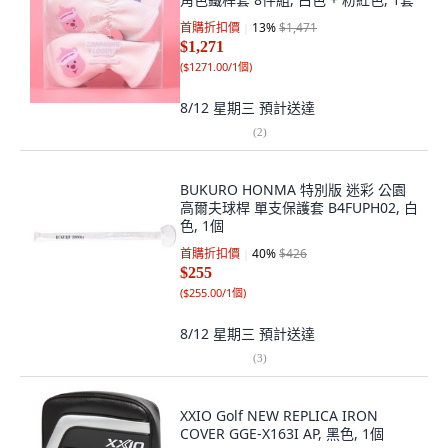
首購折扣價
13
%
$1,471
$1,271
(
$1271.00/1個
)
8/12 星期三
預計送達
(
2
)
BUKURO HONMA 特別版 迷彩 公園
高爾夫球桿 單支保護套 B4FUPH02, 白
色, 1個
首購折扣價
40
%
$426
$255
(
$255.00/1個
)
8/12 星期三
預計送達
(
3
)
XXIO Golf NEW REPLICA IRON
COVER GGE-X163I AP, 黑色, 1個