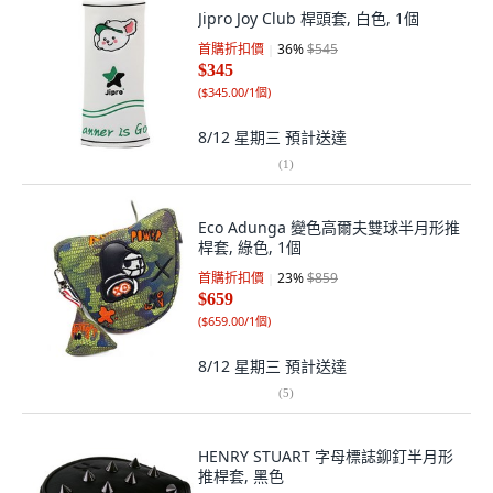
Jipro Joy Club 桿頭套, 白色, 1個
首購折扣價
36
%
$545
$345
(
$345.00/1個
)
8/12 星期三
預計送達
(
1
)
Eco Adunga 變色高爾夫雙球半月形推
桿套, 綠色, 1個
首購折扣價
23
%
$859
$659
(
$659.00/1個
)
8/12 星期三
預計送達
(
5
)
HENRY STUART 字母標誌鉚釘半月形
推桿套, 黑色