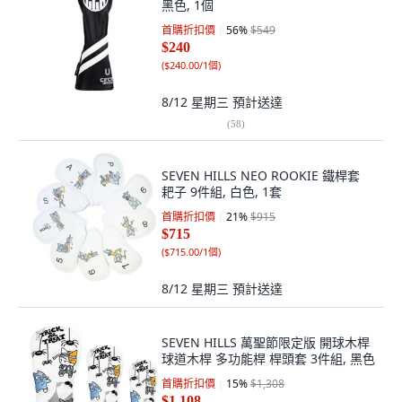
黑色, 1個
首購折扣價
56
%
$549
$240
(
$240.00/1個
)
8/12 星期三
預計送達
(
58
)
SEVEN HILLS NEO ROOKIE 鐵桿套
耙子 9件組, 白色, 1套
首購折扣價
21
%
$915
$715
(
$715.00/1個
)
8/12 星期三
預計送達
SEVEN HILLS 萬聖節限定版 開球木桿
球道木桿 多功能桿 桿頭套 3件組, 黑色
首購折扣價
15
%
$1,308
$1,108