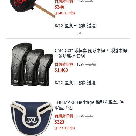
首購折扣價
36
%
$546
$346
(
$346.00/1個
)
8/12 星期三
預計送達
(
3
)
Chic Golf 球桿套 開球木桿 + 球道木桿
+ 多功能桿 套組
首購折扣價
12
%
$1,663
$1,463
8/12 星期三
預計送達
THE MAKE Heritage 槌型推桿套, 海
軍藍, 1個
首購折扣價
38
%
$523
$323
(
$323.00/1個
)