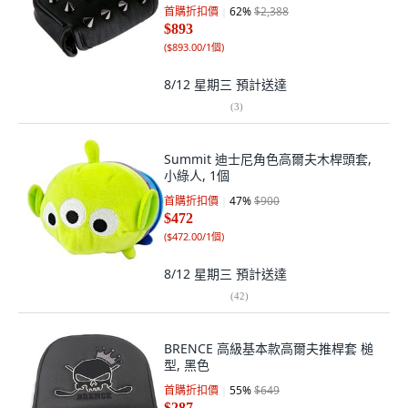
首購折扣價
62
%
$2,388
$893
(
$893.00/1個
)
8/12 星期三
預計送達
(
3
)
Summit 迪士尼角色高爾夫木桿頭套,
小綠人, 1個
首購折扣價
47
%
$900
$472
(
$472.00/1個
)
8/12 星期三
預計送達
(
42
)
BRENCE 高級基本款高爾夫推桿套 槌
型, 黑色
首購折扣價
55
%
$649
$287