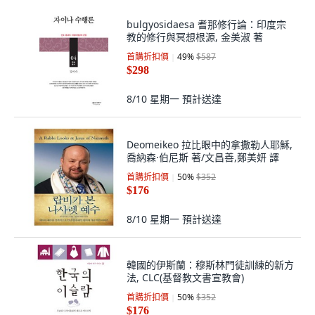
bulgyosidaesa 耆那修行論：印度宗
教的修行與冥想根源, 金美淑 著
首購折扣價
49
%
$587
$298
8/10 星期一
預計送達
Deomeikeo 拉比眼中的拿撒勒人耶穌,
喬納森·伯尼斯 著/文昌善,鄭美妍 譯
首購折扣價
50
%
$352
$176
8/10 星期一
預計送達
韓國的伊斯蘭：穆斯林門徒訓練的新方
法, CLC(基督教文書宣教會)
首購折扣價
50
%
$352
$176