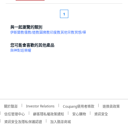
1
與一起瀏覽的類別
伊斯蘭教
儒教/道教
圓佛教
印度教
其他宗教
冥想/禪
您可能會喜歡的其他產品
與神對話
榮耀
Investor Relations
關於酷澎
Coupang使用者條款
退換貨政策
信任管理中心
顧客隱私權政策通知
安心購物
資訊安全
資訊安全及隱私保護認證
加入酷澎商城