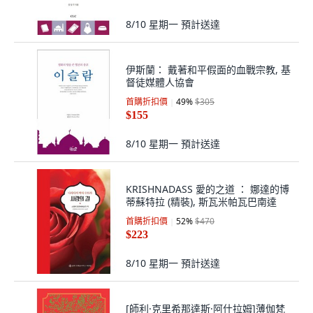
8/10 星期一
預計送達
伊斯蘭： 戴著和平假面的血戰宗教, 基
督徒媒體人協會
首購折扣價
49
%
$305
$155
8/10 星期一
預計送達
KRISHNADASS 愛的之道 ： 娜達的博
蒂蘇特拉 (精裝), 斯瓦米帕瓦巴南達
首購折扣價
52
%
$470
$223
8/10 星期一
預計送達
[師利·克里希那達斯·阿什拉姆]薄伽梵