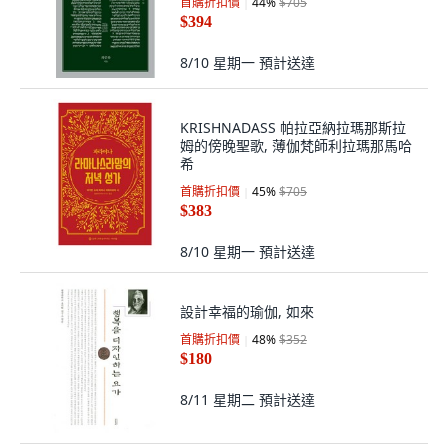
首購折扣價
44
%
$705
$394
8/10 星期一
預計送達
KRISHNADASS 帕拉亞納拉瑪那斯拉
姆的傍晚聖歌, 薄伽梵師利拉瑪那馬哈
希
首購折扣價
45
%
$705
$383
8/10 星期一
預計送達
設計幸福的瑜伽, 如來
首購折扣價
48
%
$352
$180
8/11 星期二
預計送達