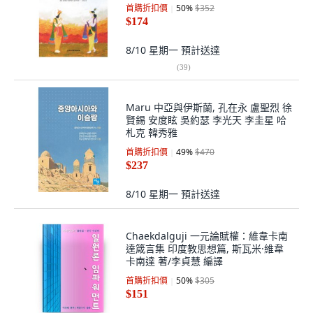
首購折扣價
50
%
$352
$174
8/10 星期一
預計送達
(
39
)
Maru 中亞與伊斯蘭, 孔在永 盧聖烈 徐
賢錫 安度眩 吳約瑟 李光天 李圭星 哈
札克 韓秀雅
首購折扣價
49
%
$470
$237
8/10 星期一
預計送達
Chaekdalguji 一元論賦權：維韋卡南
達箴言集 印度教思想篇, 斯瓦米·維韋
卡南達 著/李貞慧 編譯
首購折扣價
50
%
$305
$151