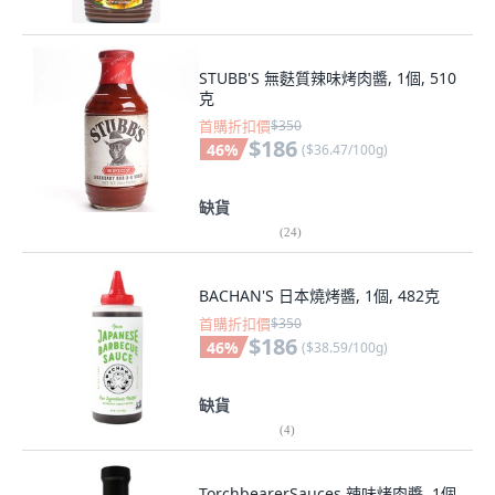
STUBB'S 無麩質辣味烤肉醬, 1個, 510
克
首購折扣價
$350
$186
46
%
(
$36.47/100g
)
缺貨
(
24
)
BACHAN'S 日本燒烤醬, 1個, 482克
首購折扣價
$350
$186
46
%
(
$38.59/100g
)
缺貨
(
4
)
TorchbearerSauces 辣味烤肉醬, 1個,