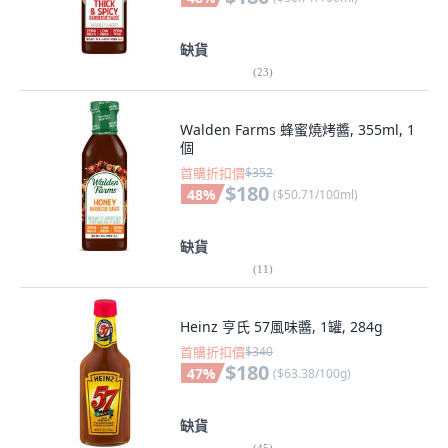
缺貨
(
23
)
Walden Farms 蜂蜜燒烤醬, 355ml, 1
個
首購折扣價
$352
$180
48
%
(
$50.71/100ml
)
缺貨
(
11
)
Heinz 亨氏 57風味醬, 1罐, 284g
首購折扣價
$340
$180
47
%
(
$63.38/100g
)
缺貨
(
45
)