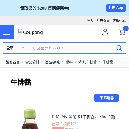
領取您的
$200
首購優惠卷!
打開 App
登入
註冊會員
客服中心
全部
酷澎首頁
食品飲料
油品/調味
醬料
烤肉/牛排醬
牛排醬
牛排醬
篩選器
KIMLAN 金蘭 K1牛排醬, 185g, 1瓶
首購折扣價
$75