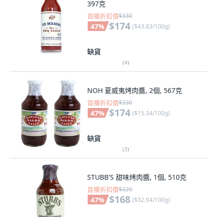
397克
首購折扣價
$330
$174
47
%
(
$43.83/100g
)
缺貨
(
4
)
NOH 夏威夷烤肉醬, 2個, 567克
首購折扣價
$330
$174
47
%
(
$15.34/100g
)
缺貨
(
3
)
STUBB'S 甜味烤肉醬, 1個, 510克
首購折扣價
$320
$168
47
%
(
$32.94/100g
)