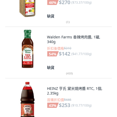
$270
46
%
(
$73.37/100g
)
缺貨
(
1
)
Walden Farms 香辣烤肉醬, 1罐,
340g
折扣後價格
$310
$142
54
%
(
$41.77/100g
)
缺貨
(
410
)
HEINZ 亨氏 黛米燒烤醬 RTC, 1個,
2.35kg
首購折扣價
$446
$253
43
%
(
$10.77/100g
)