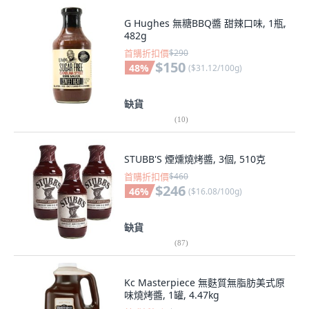
G Hughes 無糖BBQ醬 甜辣口味, 1瓶,
482g
首購折扣價
$290
$150
48
%
(
$31.12/100g
)
缺貨
(
10
)
STUBB'S 煙燻燒烤醬, 3個, 510克
首購折扣價
$460
$246
46
%
(
$16.08/100g
)
缺貨
(
87
)
Kc Masterpiece 無麩質無脂肪美式原
味燒烤醬, 1罐, 4.47kg