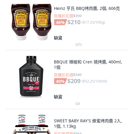
Heinz 亨氏 BBQ烤肉醬, 2個, 606克
首購折扣價
$390
$210
46
%
(
$17.33/100g
)
缺貨
(
57
)
BBQUE 辣椒和 Cren 燒烤醬, 400ml,
1個
首購折扣價
$349
$209
40
%
(
$52.25/100ml
)
缺貨
(
2
)
SWEET BABY RAY'S 蜂蜜烤肉醬 2入,
1個, 1.13kg
折扣後價格
$553