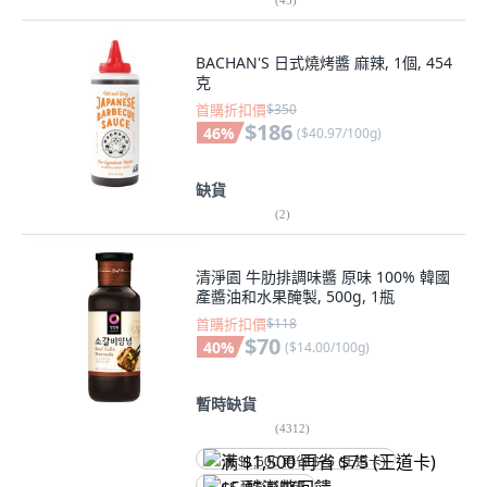
BACHAN'S 日式燒烤醬 麻辣, 1個, 454
克
首購折扣價
$350
$186
46
%
(
$40.97/100g
)
缺貨
(
2
)
清淨園 牛肋排調味醬 原味 100% 韓國
產醬油和水果醃製, 500g, 1瓶
首購折扣價
$118
$70
40
%
(
$14.00/100g
)
暫時缺貨
(
4312
)
满 $1,500 再省 $75 (王道卡)