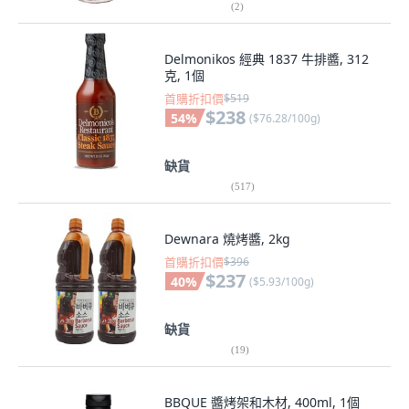
(
2
)
Delmonikos 經典 1837 牛排醬, 312
克, 1個
首購折扣價
$519
$238
54
%
(
$76.28/100g
)
缺貨
(
517
)
Dewnara 燒烤醬, 2kg
首購折扣價
$396
$237
40
%
(
$5.93/100g
)
缺貨
(
19
)
BBQUE 醬烤架和木材, 400ml, 1個