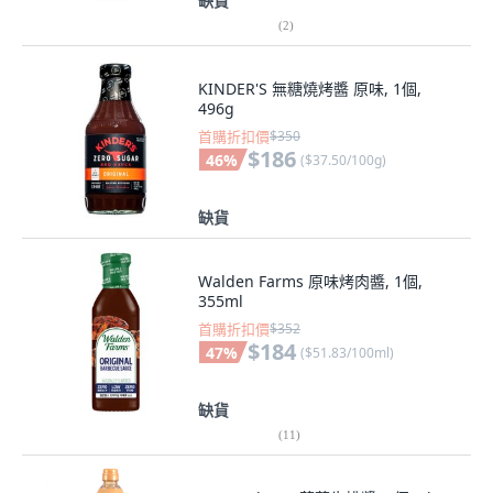
缺貨
(
2
)
KINDER'S 無糖燒烤醬 原味, 1個,
496g
首購折扣價
$350
$186
46
%
(
$37.50/100g
)
缺貨
Walden Farms 原味烤肉醬, 1個,
355ml
首購折扣價
$352
$184
47
%
(
$51.83/100ml
)
缺貨
(
11
)