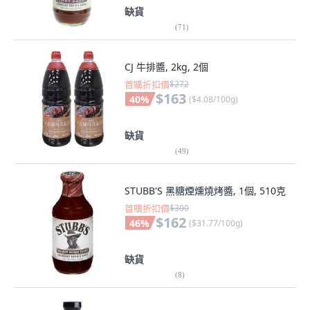
缺貨
(
71
)
CJ 牛排醬, 2kg, 2個
首購折扣價
$272
$163
40
%
(
$4.08/100g
)
缺貨
(
49
)
STUBB'S 黑糖煙燻燒烤醬, 1個, 510克
首購折扣價
$300
$162
46
%
(
$31.77/100g
)
缺貨
(
8
)