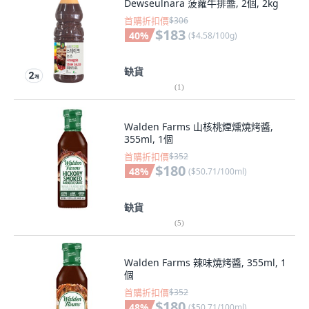
Dewseulnara 菠蘿牛排醬, 2個, 2kg
首購折扣價
$306
$183
40
%
(
$4.58/100g
)
缺貨
(
1
)
Walden Farms 山核桃煙燻燒烤醬,
355ml, 1個
首購折扣價
$352
$180
48
%
(
$50.71/100ml
)
缺貨
(
5
)
Walden Farms 辣味燒烤醬, 355ml, 1
個
首購折扣價
$352
$180
48
%
(
$50.71/100ml
)