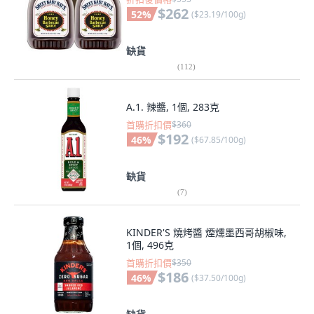
$262
52
%
(
$23.19/100g
)
缺貨
(
112
)
A.1. 辣醬, 1個, 283克
首購折扣價
$360
$192
46
%
(
$67.85/100g
)
缺貨
(
7
)
KINDER'S 燒烤醬 煙燻墨西哥胡椒味,
1個, 496克
首購折扣價
$350
$186
46
%
(
$37.50/100g
)