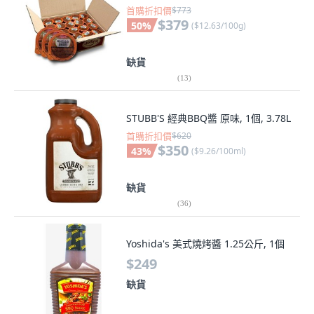
首購折扣價
$773
$379
50
%
(
$12.63/100g
)
缺貨
(
13
)
STUBB'S 經典BBQ醬 原味, 1個, 3.78L
首購折扣價
$620
$350
43
%
(
$9.26/100ml
)
缺貨
(
36
)
Yoshida's 美式燒烤醬 1.25公斤, 1個
$249
缺貨