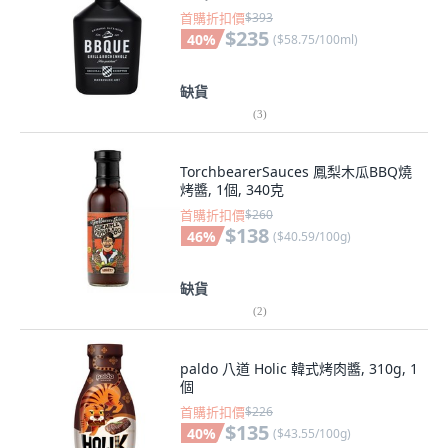
首購折扣價
$393
$235
40
%
(
$58.75/100ml
)
缺貨
(
3
)
TorchbearerSauces 鳳梨木瓜BBQ燒
烤醬, 1個, 340克
首購折扣價
$260
$138
46
%
(
$40.59/100g
)
缺貨
(
2
)
paldo 八道 Holic 韓式烤肉醬, 310g, 1
個
首購折扣價
$226
$135
40
%
(
$43.55/100g
)