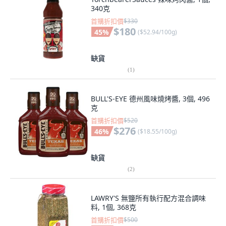
340克
首購折扣價
$330
$180
45
%
(
$52.94/100g
)
缺貨
(
1
)
BULL'S-EYE 德州風味燒烤醬, 3個, 496
克
首購折扣價
$520
$276
46
%
(
$18.55/100g
)
缺貨
(
2
)
LAWRY'S 無鹽所有執行配方混合調味
料, 1個, 368克
首購折扣價
$500