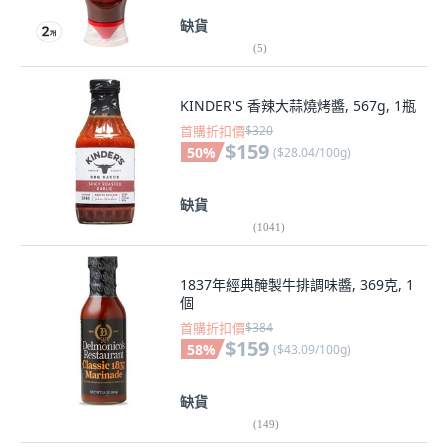
缺貨
(
5
)
KINDER'S 香辣大蒜燒烤醬, 567g, 1瓶
首購折扣價
$320
$159
50
%
(
$28.04/100g
)
缺貨
(
1041
)
1837年經典醃製牛排調味醬, 369克, 1
個
首購折扣價
$384
$159
58
%
(
$43.09/100g
)
缺貨
(
149
)