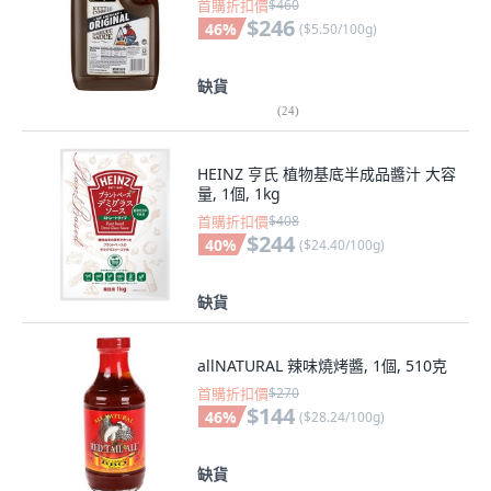
首購折扣價
$460
$246
46
%
(
$5.50/100g
)
缺貨
(
24
)
HEINZ 亨氏 植物基底半成品醬汁 大容
量, 1個, 1kg
首購折扣價
$408
$244
40
%
(
$24.40/100g
)
缺貨
allNATURAL 辣味燒烤醬, 1個, 510克
首購折扣價
$270
$144
46
%
(
$28.24/100g
)
缺貨