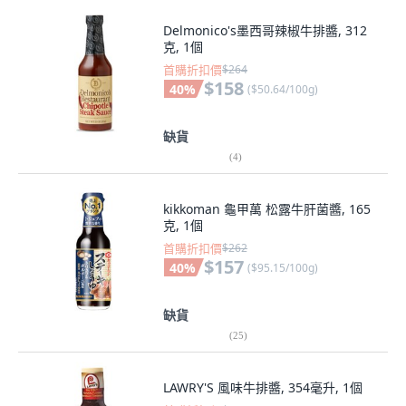
Delmonico's墨西哥辣椒牛排醬, 312
克, 1個
首購折扣價
$264
$158
40
%
(
$50.64/100g
)
缺貨
(
4
)
kikkoman 龜甲萬 松露牛肝菌醬, 165
克, 1個
首購折扣價
$262
$157
40
%
(
$95.15/100g
)
缺貨
(
25
)
LAWRY'S 風味牛排醬, 354毫升, 1個