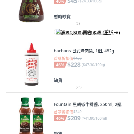
$45
40
%
(
$24.33/100g
)
暫時缺貨
(
2
)
满 $1,500 再省 $75 (王道卡)
bachans 日式烤肉醬, 1個, 482g
首購折扣價
$430
$228
46
%
(
$47.30/100g
)
缺貨
(
23
)
Fountain 黑胡椒牛排醬, 250ml, 2瓶
首購折扣價
$349
$209
40
%
(
$41.80/100ml
)
缺貨