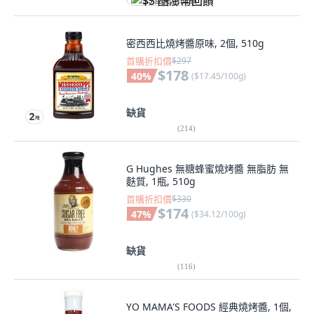
$5 酷澎幣回饋
密西西比燒烤醬原味, 2個, 510g
首購折扣價
$297
$178
40
%
(
$17.45/100g
)
缺貨
(
214
)
G Hughes 無糖蜂蜜燒烤醬 無脂肪 無
麩質, 1瓶, 510g
首購折扣價
$330
$174
47
%
(
$34.12/100g
)
缺貨
(
116
)
YO MAMA'S FOODS 經典燒烤醬, 1個,