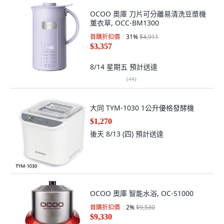
OCOO 奧庫 刀片可分離易清洗豆漿機
薰衣草, OCC-BM1300
首購折扣價
31
%
$4,911
$3,357
8/14 星期五
預計送達
(
44
)
大同 TYM-1030 1公升優格發酵機
$1,270
後天 8/13 (四)
預計送達
OCOO 奧庫 智能水浴, OC-S1000
首購折扣價
2
%
$9,530
$9,330