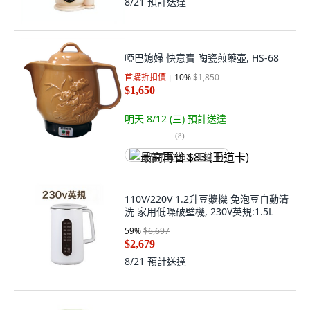
8/21
預計送達
啞巴媳婦 快意寶 陶瓷煎藥壺, HS-68
首購折扣價
10
%
$1,850
$1,650
明天 8/12 (三)
預計送達
(
8
)
最高再省 $83 (王道卡)
110V/220V 1.2升豆漿機 免泡豆自動清
洗 家用低噪破壁機, 230V英規:1.5L
59
%
$6,697
$2,679
8/21
預計送達