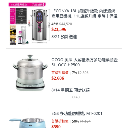
LECONYA 18L 旗艦升級款 內建濾網
商用豆漿機, 11L旗艦升級 定時丨保溫
46
%
$44,520
$23,596
8/21
預計送達
OCOO 奧庫 大容量漢方多功能藥膳壺
5L, OCC-HP500
首購折扣價
7
%
$2,806
$2,606
8/14 星期五
預計送達
(
132
)
EGS 多功能融蠟機, MT-0201
首購折扣價
50
%
$1,194
$590