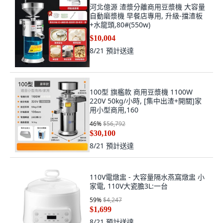
河北億源 渣漿分離商用豆漿機 大容量
自動磨漿機 早餐店專用, 升級-擋渣板
+水龍頭,80#(550w)
$10,004
8/21
預計送達
100型 旗艦款 商用豆漿機 1100W
220V 50kg/小時, [集中出渣+開關]家
用小型商用,160
46
%
$56,792
$30,100
8/21
預計送達
110V電燉盅 - 大容量隔水燕窩燉盅 小
家電, 110V大瓷膽3L:一台
59
%
$4,247
$1,699
8/21
預計送達