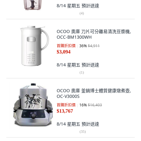
8/14 星期五
預計送達
(
4
)
OCOO 奧庫 刀片可分離易清洗豆漿機,
OCC-BM1300WH
首購折扣價
36
%
$4,911
$3,094
8/14 星期五
預計送達
(
1
)
OCOO 奧庫 釜鍋博士體質健康燉煮壺,
OC-V3000S
首購折扣價
16
%
$16,403
$13,767
8/14 星期五
預計送達
(
35
)