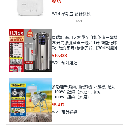
$853
8/14 星期五
預計送達
(
1182
)
星瑞凱 商用大容量全自動免濾豆漿機
20升高濃度磨煮一體, 11升-智能低噪
款+預約定時+精鋼刀片,【304不鏽鋼
機身】乾溼豆直打, 11升-智能低噪款
$10,338
+預約定時+精鋼刀片
8/21
預計送達
多功能幹濕兩用磨漿機 豆漿機, 透明
1100W+鋁線（水磨）, 透明
1100W+鋁線（水磨）
$5,437
8/21
預計送達