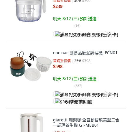
首購折扣價
40
%
$399
$239
明天 8/12 (三)
預計送達
(
16
)
满 $1,500 再省 $75 (王道卡)
nac nac 副食品磨泥調理機, FCN01
首購折扣價
25
%
$798
$598
明天 8/12 (三)
預計送達
(
337
)
满 $1,500 再省 $75 (王道卡)
$16 酷澎幣回饋
giaretti 珈樂堤 全自動智能美型二合
一調理養生機 GT-MEB01