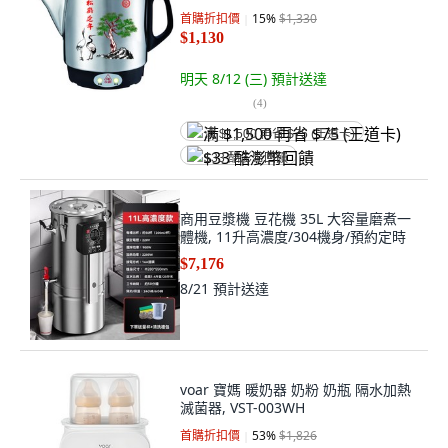
首購折扣價
15
%
$1,330
$1,130
明天 8/12 (三)
預計送達
(
4
)
满 $1,500 再省 $75 (王道卡)
$33 酷澎幣回饋
商用豆漿機 豆花機 35L 大容量磨煮一
體機, 11升高濃度/304機身/預約定時
$7,176
8/21
預計送達
voar 寶媽 暖奶器 奶粉 奶瓶 隔水加熱
滅菌器, VST-003WH
首購折扣價
53
%
$1,826