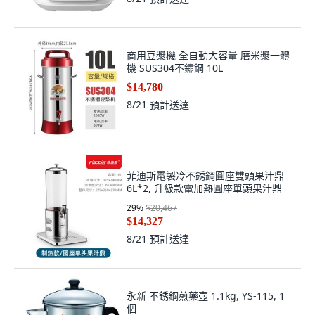
商用豆漿機 全自動大容量 磨米漿一體
機 SUS304不鏽鋼 10L
$14,780
8/21
預計送達
菲迪斯電製冷不銹鋼圓座雙頭果汁鼎
6L*2, 升級款電加熱圓座單頭果汁鼎
29
%
$20,467
$14,327
8/21
預計送達
永新 不銹鋼煎藥壺 1.1kg, YS-115, 1
個