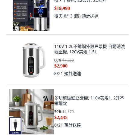
機 - 早餐店, 22公升, 22公升
$19,990
後天 8/13 (四)
預計送達
110V 1.2L不鏽鋼外殼豆漿機 自動清洗
破壁機, 120V美規:1.5L
60
%
$7,250
$2,900
8/21
預計送達
多功能破壁豆漿機, 110V美規1. 2升不
鏽鋼款
50
%
$4,870
$2,435
8/21
預計送達