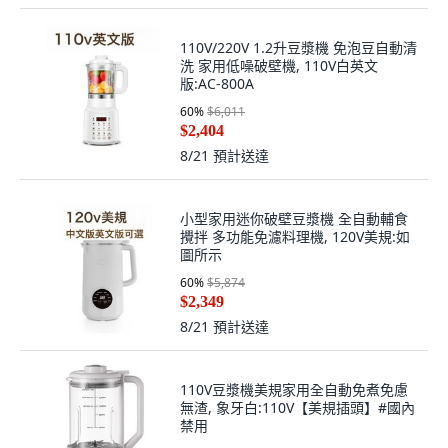
110V/220V 1.2升豆漿機 免泡豆自動清
洗 家用低噪破壁機, 110V白英文
版:AC-800A
60
%
$6,011
$2,404
8/21
預計送達
小型家用迷你破壁豆漿機 全自動輔食
攪拌 多功能免濾料理機, 120V美規:如
圖所示
60
%
$5,874
$2,349
8/21
預計送達
110V豆漿機美規家用全自動免煮免慮
無渣, 象牙白:110V【美規插頭】#國內
禁用