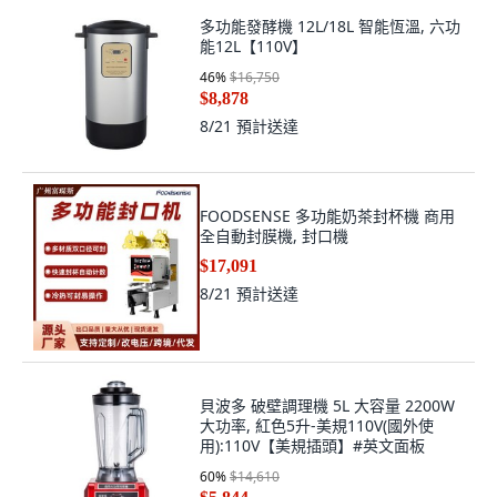
多功能發酵機 12L/18L 智能恆溫, 六功
能12L【110V】
46
%
$16,750
$8,878
8/21
預計送達
FOODSENSE 多功能奶茶封杯機 商用
全自動封膜機, 封口機
$17,091
8/21
預計送達
貝波多 破壁調理機 5L 大容量 2200W
大功率, 紅色5升-美規110V(國外使
用):110V【美規插頭】#英文面板
60
%
$14,610