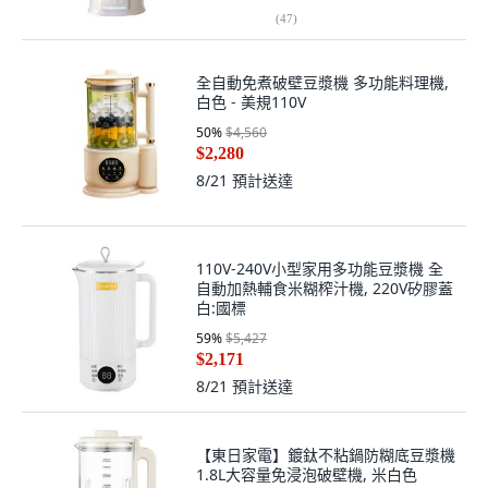
(
47
)
全自動免煮破壁豆漿機 多功能料理機,
白色 - 美規110V
50
%
$4,560
$2,280
8/21
預計送達
110V-240V小型家用多功能豆漿機 全
自動加熱輔食米糊榨汁機, 220V矽膠蓋
白:國標
59
%
$5,427
$2,171
8/21
預計送達
【東日家電】鍍鈦不粘鍋防糊底豆漿機
1.8L大容量免浸泡破壁機, 米白色