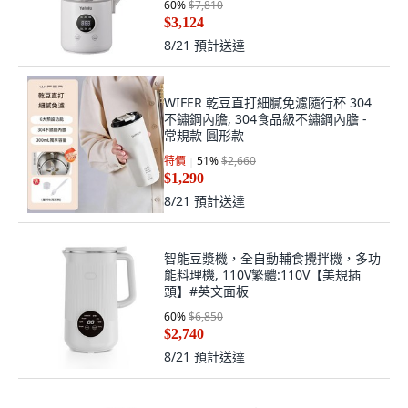
60
%
$7,810
$3,124
8/21
預計送達
WIFER 乾豆直打細膩免濾隨行杯 304
不鏽鋼內膽, 304食品級不鏽鋼內膽 -
常規款 圓形款
特價
51
%
$2,660
$1,290
8/21
預計送達
智能豆漿機，全自動輔食攪拌機，多功
能料理機, 110V繁體:110V【美規插
頭】#英文面板
60
%
$6,850
$2,740
8/21
預計送達