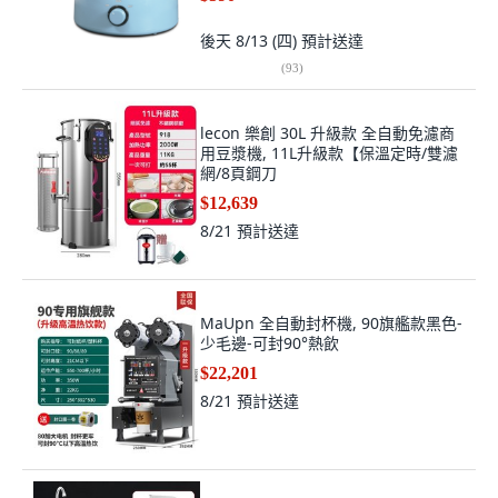
後天 8/13 (四)
預計送達
(
93
)
lecon 樂創 30L 升級款 全自動免濾商
用豆漿機, 11L升級款【保溫定時/雙濾
網/8頁鋼刀
$12,639
8/21
預計送達
MaUpn 全自動封杯機, 90旗艦款黑色-
少毛邊-可封90°熱飲
$22,201
8/21
預計送達