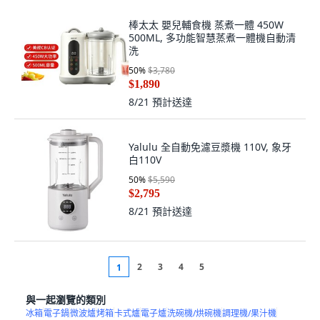
棒太太 嬰兒輔食機 蒸煮一體 450W
500ML, 多功能智慧蒸煮一體機自動清
洗
50
%
$3,780
$1,890
8/21
預計送達
Yalulu 全自動免濾豆漿機 110V, 象牙
白110V
50
%
$5,590
$2,795
8/21
預計送達
2
3
4
5
1
與一起瀏覽的類別
冰箱
電子鍋
微波爐
烤箱
卡式爐
電子爐
洗碗機/烘碗機
調理機/果汁機