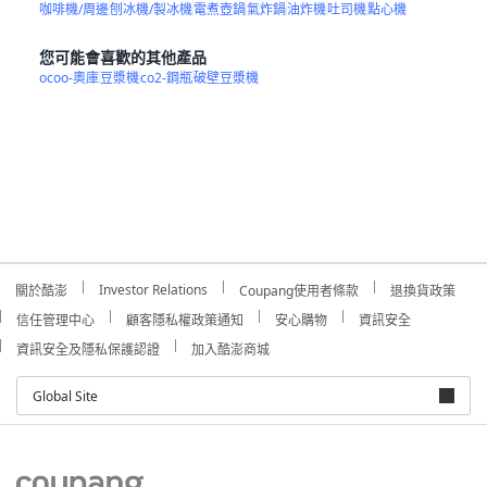
咖啡機/周邊
刨冰機/製冰機
電煮壺鍋
氣炸鍋
油炸機
吐司機
點心機
您可能會喜歡的其他產品
ocoo-奧庫
豆漿機
co2-鋼瓶
破壁豆漿機
Investor Relations
關於酷澎
Coupang使用者條款
退換貨政策
信任管理中心
顧客隱私權政策通知
安心購物
資訊安全
資訊安全及隱私保護認證
加入酷澎商城
Global Site