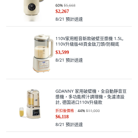
60
%
$5,668
$2,267
8/21
預計送達
110V家用輕音新款破壁豆漿機 1.5L,
110V升級版48頁金鈦刀頭/防糊底
$3,599
8/21
預計送達
GDANNY 家用破壁機，全自動靜音豆
漿機，多功能榨汁調理機，免濾渣設
計, 德国进口110V升級款
折扣後價格
44
%
$11,000
$6,118
8/21
預計送達