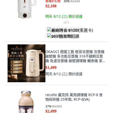
首購折扣價
30
%
$3,030
$2,108
明天 8/12 (三)
預計送達
(
57
)
最高再省 $106 (王道卡)
$69 酷澎幣回饋
OKAOCI 德國工藝 輕音豆漿機 豆漿機
破壁機 多功能豆漿機 316不鏽鋼豆漿
機 免濾豆漿機 破壁調理機 輔食機 家
用早餐機 米糊機 智能豆漿機 保溫豆漿
$1,499
機 自動清洗豆漿機, 沃科奇-706豆漿
明天 8/12 (三)
預計送達
機-1.6L雙刀頭
recolte 麗克特 萬用調理機 RCP-8 食
物絞碎機 25年款, RCP-8(VA)
37
%
$3,999
$2,499