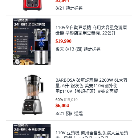
$5,844
8/21
預計送達
110V全自動豆漿機 商用大容量免濾磨
漿機 早餐店家用豆漿機, 22公升
$19,990
後天 8/13 (四)
預計送達
BARBOSA 破壁調理機 2200W 6L大容
量, 6升-銀灰色 美規110V(國外使
用):110V【美規插頭】#英文面板
60
%
$15,010
$6,004
8/21
預計送達
110V 豆漿機 商用全自動免濾大型磨漿