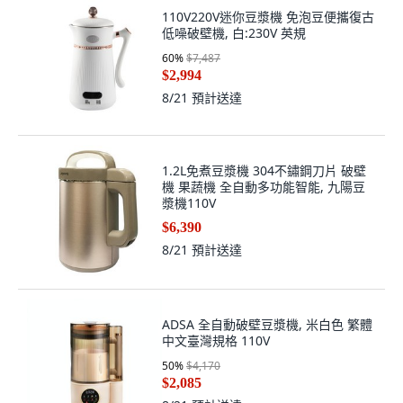
110V220V迷你豆漿機 免泡豆便攜復古
低噪破壁機, 白:230V 英規
60
%
$7,487
$2,994
8/21
預計送達
1.2L免煮豆漿機 304不鏽鋼刀片 破壁
機 果蔬機 全自動多功能智能, 九陽豆
漿機110V
$6,390
8/21
預計送達
ADSA 全自動破壁豆漿機, 米白色 繁體
中文臺灣規格 110V
50
%
$4,170
$2,085