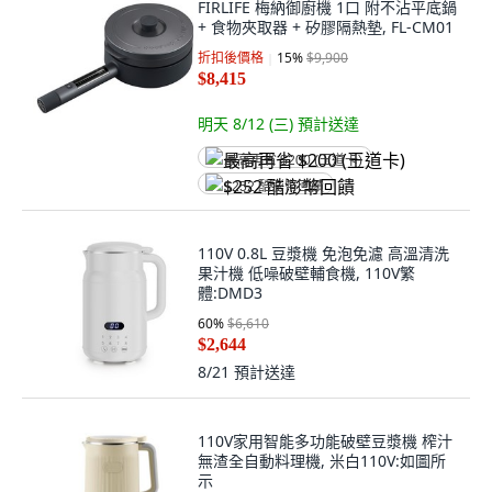
FIRLIFE 梅納御廚機 1口 附不沾平底鍋
+ 食物夾取器 + 矽膠隔熱墊, FL-CM01
折扣後價格
15
%
$9,900
$8,415
明天 8/12 (三)
預計送達
最高再省 $200 (王道卡)
$252 酷澎幣回饋
110V 0.8L 豆漿機 免泡免濾 高溫清洗
果汁機 低噪破壁輔食機, 110V繁
體:DMD3
60
%
$6,610
$2,644
8/21
預計送達
110V家用智能多功能破壁豆漿機 榨汁
無渣全自動料理機, 米白110V:如圖所
示