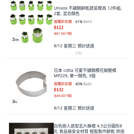
Univox 不鏽鋼餅乾蔬菜模具 12件組,
2套, 混合顏色
首購折扣價
61
%
$317
$122
(
$61.00/1個
)
8/12 星期三
預計送達
(
76
)
日本 cotta 可愛不鏽鋼櫻花瓣壓模
MP229, 單一顏色, 3個
首購折扣價
40
%
$221
$132
(
$44.00/1個
)
8/12 星期三
預計送達
白色戀人造型瓦片酥模 4.5公分圓形8
孔 食品級安全材質 輕鬆製作餅乾 烘焙