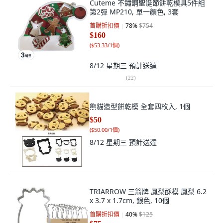
Cuteme 不鏽鋼聖誕節餅乾模具5件組
第2彈 MP210, 單一顏色, 3套
首購折扣價
78
%
$754
$160
(
$53.33/1個
)
8/12 星期三
預計送達
(
22
)
熊貓造型餅乾模 全套四枚入, 1個
$50
(
$50.00/1個
)
8/12 星期三
預計送達
TRIARROW 三箭牌 鳳梨酥模 鳳梨 6.2
x 3.7 x 1.7cm, 銀色, 10個
首購折扣價
40
%
$125