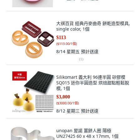
大祺百貨 經典丹麥曲奇 餅乾造型模具,
single color, 1個
$113
(
$113.00/1個
)
8/14 星期五
預計送達
(
1
)
Silikomart 義大利 96連半圓 矽膠模
SQ015 迷你半圓造型 烘焙甜點輕鬆脫
模, 1個
$3,000
(
$3000.00/1個
)
8/12 星期三
預計送達
unopan 屋諾 薑餅人圈 陽極
UN27425 60 x 48 x 17mm, 1個