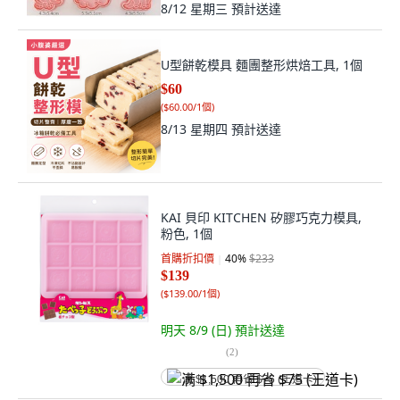
8/12 星期三
預計送達
U型餅乾模具 麵團整形烘焙工具, 1個
$60
(
$60.00/1個
)
8/13 星期四
預計送達
KAI 貝印 KITCHEN 矽膠巧克力模具,
粉色, 1個
首購折扣價
40
%
$233
$139
(
$139.00/1個
)
明天 8/9 (日)
預計送達
(
2
)
满 $1,500 再省 $75 (王道卡)