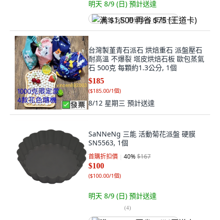
明天 8/9 (日)
預計送達
满 $1,500 再省 $75 (王道卡)
台灣製堇青石派石 烘焙重石 派盤壓石
耐高溫 不爆裂 塔皮烘焙石板 歐包蒸氣
石 500克 每顆約1.3公分, 1個
$185
(
$185.00/1個
)
8/12 星期三
預計送達
SaNNeNg 三能 活動菊花派盤 硬膜
SN5563, 1個
首購折扣價
40
%
$167
$100
(
$100.00/1個
)
明天 8/9 (日)
預計送達
(
4
)