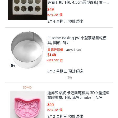
必備工具, 1個, 4.5cm圓型(8孔) 買一送
一出清特價
$49
(
$49.00/1個
)
8/14 星期五
預計送達
E Home Baking JW 小型慕斯餅乾模
具, 圓形, 5個
首購折扣價
40
%
$248
$148
(
$29.60/1個
)
8/12 星期三
預計送達
(
28
)
達菲熊家族 卡通餅乾模具 3D立體造型
塑膠壓模, 1個, 狐狸Linabell, N/A
$55
(
$55.00/1個
)
8/12 星期三
預計送達