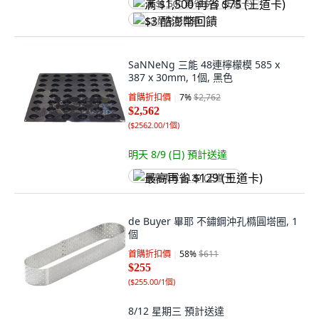
满 $1,500 再省 $75 (王道卡)
$3 酷澎幣回饋
SaNNeNg 三能 48連檸檬模 585 x
387 x 30mm, 1個, 黑色
首購折扣價
7
%
$2,762
$2,562
(
$2562.00/1個
)
明天 8/9 (日)
預計送達
最高再省 $129 (王道卡)
de Buyer 畢耶 不鏽鋼沖孔橢圓塔圈, 1
個
首購折扣價
58
%
$611
$255
(
$255.00/1個
)
8/12 星期三
預計送達