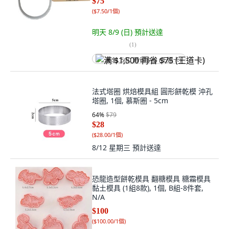
$75
(
$7.50/1個
)
明天 8/9 (日)
預計送達
(
1
)
满 $1,500 再省 $75 (王道卡)
法式塔圈 烘焙模具組 圓形餅乾模 沖孔
塔圈, 1個, 慕斯圈 - 5cm
64
%
$79
$28
(
$28.00/1個
)
8/12 星期三
預計送達
恐龍造型餅乾模具 翻糖模具 糖霜模具
黏土模具 (1組8款), 1個, B組-8件套,
N/A
$100
(
$100.00/1個
)