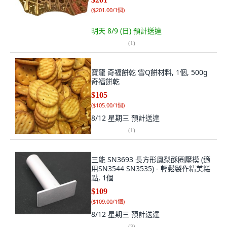
(
$201.00/1個
)
明天 8/9 (日)
預計送達
(
1
)
寶龍 奇福餅乾 雪Q餅材料, 1個, 500g
奇福餅乾
$105
(
$105.00/1個
)
8/12 星期三
預計送達
(
1
)
三能 SN3693 長方形鳳梨酥圈壓模 (適
用SN3544 SN3535) - 輕鬆製作精美糕
點, 1個
$109
(
$109.00/1個
)
8/12 星期三
預計送達
(
3
)