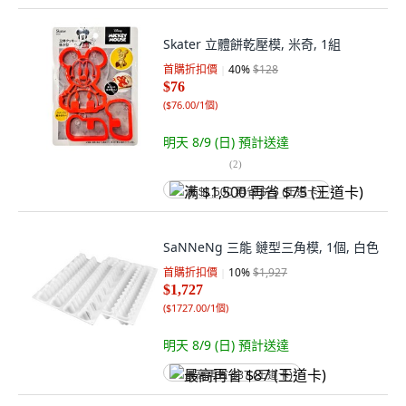
Skater 立體餅乾壓模, 米奇, 1組
首購折扣價
40
%
$128
$76
(
$76.00/1個
)
明天 8/9 (日)
預計送達
(
2
)
满 $1,500 再省 $75 (王道卡)
SaNNeNg 三能 鏈型三角模, 1個, 白色
首購折扣價
10
%
$1,927
$1,727
(
$1727.00/1個
)
明天 8/9 (日)
預計送達
最高再省 $87 (王道卡)