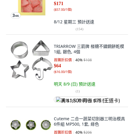
$171
(
$57.00/1個
)
8/12 星期三
預計送達
(
154
)
TRIARROW 三箭牌 椪糖不鏽鋼餅乾模
1組, 銀色, 4個
首購折扣價
40
%
$108
$64
(
$16.00/1個
)
明天 8/9 (日)
預計送達
(
1
)
满 $1,500 再省 $75 (王道卡)
Cuteme 二合一蔬菜切割器三明治模具
6件組 MP500, 1套, 綠色
首購折扣價
40
%
$206