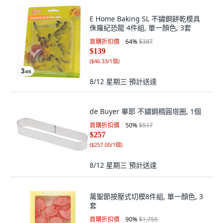
E Home Baking SL 不鏽鋼餅乾模具
侏羅紀恐龍 4件組, 單一顏色, 3套
首購折扣價
64
%
$387
$139
(
$46.33/1個
)
8/12 星期三
預計送達
de Buyer 畢耶 不鏽鋼橢圓塔圈, 1個
首購折扣價
50
%
$517
$257
(
$257.00/1個
)
8/12 星期三
預計送達
萬聖節按壓式切模8件組, 單一顏色, 3
套
首購折扣價
90
%
$1,755