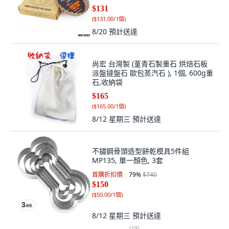
圓型菊花盤
$131
(
$131.00/1個
)
8/20
預計送達
尚宏 台灣製 (堇青石製重石 烘焙石板
派盤撻盤石 歐包蒸汽石 ), 1個, 600g重
石,收納袋
$165
(
$165.00/1個
)
8/12 星期三
預計送達
不鏽鋼骨頭造型餅乾模具5件組
MP135, 單一顏色, 3套
首購折扣價
79
%
$740
$150
(
$50.00/1個
)
8/12 星期三
預計送達
(
19
)