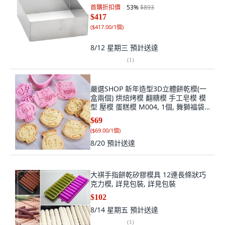
首購折扣價
53
%
$893
$417
(
$417.00/1個
)
8/12 星期三
預計送達
(
1
)
嚴選SHOP 新年造型3D立體餅乾模(一
盒兩個) 烘焙烤模 翻糖模 手工皂模 模
型 壓模 蛋糕模 M004, 1個, 舞獅福袋
款
$69
(
$69.00/1個
)
8/20
預計送達
大祺手指餅乾矽膠模具 12連長條狀巧
克力模, 詳見包裝, 詳見包裝
$102
8/14 星期五
預計送達
(
1
)