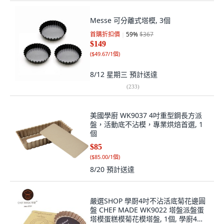
Messe 可分離式塔模, 3個
首購折扣價
59
%
$367
$149
(
$49.67/1個
)
8/12 星期三
預計送達
(
233
)
美國學廚 WK9037 4吋重型鋼長方派
盤，活動底不沾模，專業烘焙首選, 1
個
$85
(
$85.00/1個
)
8/20
預計送達
嚴選SHOP 學㕑4吋不沾活底菊花邊圓
盤 CHEF MADE WK9022 塔盤派盤蛋
塔模蛋糕模菊花模塔盤, 1個, 學廚4吋