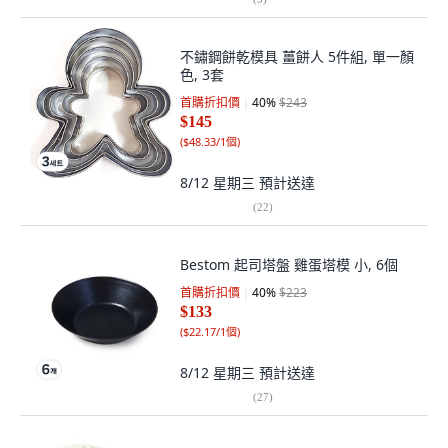
不鏽鋼餅乾模具 薑餅人 5件組, 單一顏
色, 3套
首購折扣價
40
%
$243
$145
(
$48.33/1個
)
8/12 星期三
預計送達
(
22
)
Bestom 起司塔盤 雞蛋塔模 小, 6個
首購折扣價
40
%
$223
$133
(
$22.17/1個
)
8/12 星期三
預計送達
(
27
)