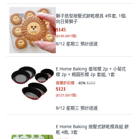
獅子造型按壓式餅乾模具 4件套, 1個,
向日葵獅子
$145
(
$145.00/1個
)
8/12 星期三
預計送達
E Home Baking 蛋塔模 2p + 小菊花
模 2p + 橢圓形模 2p 套組, 1套
首購折扣價
40
%
$203
$121
(
$121.00/1個
)
8/12 星期三
預計送達
E Home Baking 按壓式餅乾模具組 餅
乾 4款, 3套