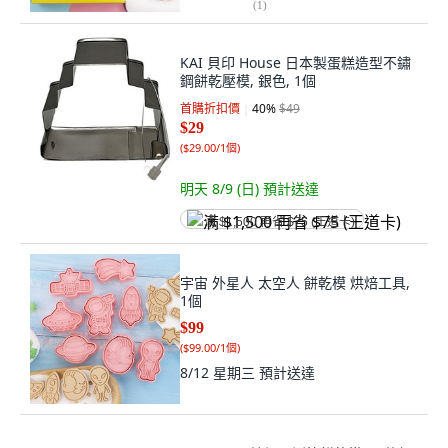
(
1
)
KAI 貝印 House 日本製蛋糕造型不鏽
鋼餅乾壓模, 銀色, 1個
首購折扣價
40
%
$49
$29
(
$29.00/1個
)
明天 8/9 (日)
預計送達
满 $1,500 再省 $75 (王道卡)
宇宙 外星人 太空人 餅乾模 烘焙工具,
1個
$99
(
$99.00/1個
)
8/12 星期三
預計送達