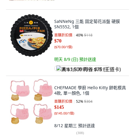
SaNNeNg 三能 固定菊花派盤 硬膜
SN5552, 1個
首購折扣價
40
%
$118
$70
(
$70.00/1個
)
明天 8/9 (日)
預計送達
满 $1,500 再省 $75 (王道卡)
CHEFMADE 學廚 Hello Kitty 餅乾模具
4款, 單一顏色, 1個
首購折扣價
52
%
$304
$145
(
$145.00/1個
)
8/12 星期三
預計送達
(
308
)