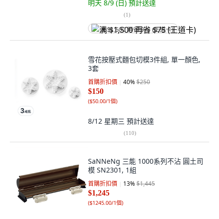
明天 8/9 (日)
預計送達
(
1
)
满 $1,500 再省 $75 (王道卡)
雪花按壓式麵包切模3件組, 單一顏色,
3套
首購折扣價
40
%
$250
$150
(
$50.00/1個
)
8/12 星期三
預計送達
(
110
)
SaNNeNg 三能 1000系列不沾 圓土司
模 SN2301, 1組
首購折扣價
13
%
$1,445
$1,245
(
$1245.00/1個
)