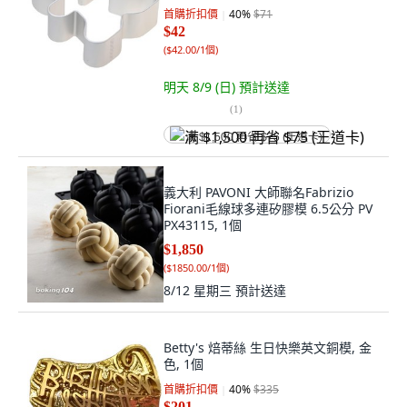
首購折扣價
40
%
$71
$42
(
$42.00/1個
)
明天 8/9 (日)
預計送達
(
1
)
满 $1,500 再省 $75 (王道卡)
義大利 PAVONI 大師聯名Fabrizio
Fiorani毛線球多連矽膠模 6.5公分 PV
PX43115, 1個
$1,850
(
$1850.00/1個
)
8/12 星期三
預計送達
Betty's 焙蒂絲 生日快樂英文銅模, 金
色, 1個
首購折扣價
40
%
$335
$201