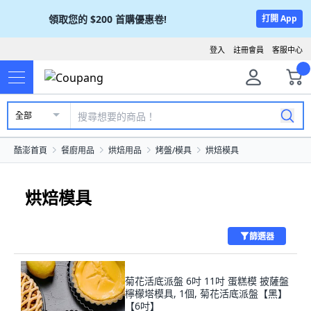
領取您的
$200
首購優惠卷!
打開 App
登入
註冊會員
客服中心
全部
酷澎首頁
餐廚用品
烘焙用品
烤盤/模具
烘焙模具
烘焙模具
篩選器
菊花活底派盤 6吋 11吋 蛋糕模 披薩盤
檸檬塔模具, 1個, 菊花活底派盤【黑】
【6吋】