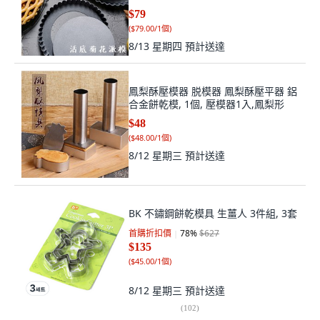
$79
(
$79.00/1個
)
8/13 星期四
預計送達
鳳梨酥壓模器 脱模器 鳳梨酥壓平器 鋁
合金餅乾模, 1個, 壓模器1入,鳳梨形
$48
(
$48.00/1個
)
8/12 星期三
預計送達
BK 不鏽鋼餅乾模具 生薑人 3件組, 3套
首購折扣價
78
%
$627
$135
(
$45.00/1個
)
8/12 星期三
預計送達
(
102
)