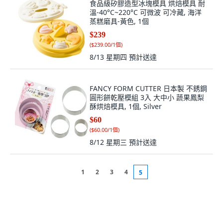
食品級矽膠造型冰塊模具 烘焙模具 耐
溫-40°C~220°C 可微波 可冷藏, 海洋
蒸糕磨具-黃色, 1個
$239
(
$239.00/1個
)
8/13 星期四
預計送達
FANCY FORM CUTTER 日本製 不銹鋼
圓形餅乾壓模組 3入 大中小 蔬果鳳梨
酥烘焙模具, 1個, Silver
$60
(
$60.00/1個
)
8/12 星期三
預計送達
1
2
3
4
5