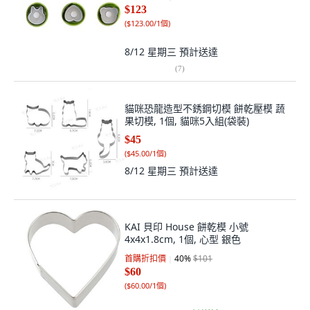
$123
(
$123.00/1個
)
8/12 星期三
預計送達
(
7
)
貓咪恐龍造型不銹鋼切模 餅乾壓模 蔬
果切模, 1個, 貓咪5入組(袋裝)
$45
(
$45.00/1個
)
8/12 星期三
預計送達
KAI 貝印 House 餅乾模 小號
4x4x1.8cm, 1個, 心型 銀色
首購折扣價
40
%
$101
$60
(
$60.00/1個
)