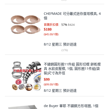
CHEFMADE 可分離式迷你蛋塔模具, 4
個
首購折扣價
57
%
$424
$180
(
$45.00/1個
)
8/12 星期三
預計送達
(
176
)
不鏽鋼圓形圈11件組 圓形切模 餅乾模
具 水餃皮壓模, 1個, 圓形圈11件組(袋
裝)尺寸為外徑
$99
(
$99.00/1個
)
8/12 星期三
預計送達
de Buyer 畢耶 不鏽鋼方形塔圈, 1個