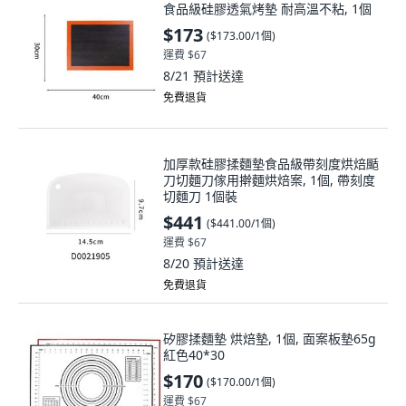
食品級硅膠透氣烤墊 耐高溫不粘, 1個
$173
(
$173.00/1個
)
運費 $67
8/21
預計送達
免費退貨
加厚款硅膠揉麵墊食品級帶刻度烘焙颳
刀切麵刀傢用擀麵烘焙案, 1個, 帶刻度
切麵刀 1個裝
$441
(
$441.00/1個
)
運費 $67
8/20
預計送達
免費退貨
矽膠揉麵墊 烘焙墊, 1個, 面案板墊65g
紅色40*30
$170
(
$170.00/1個
)
運費 $67