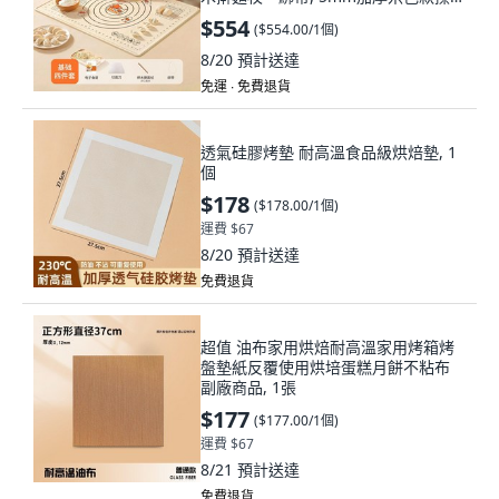
墊40*50cm, 1個
$554
(
$554.00/1個
)
8/20
預計送達
免運 ∙ 免費退貨
透氣硅膠烤墊 耐高溫食品級烘焙墊, 1
個
$178
(
$178.00/1個
)
運費 $67
8/20
預計送達
免費退貨
超值 油布家用烘焙耐高溫家用烤箱烤
盤墊紙反覆使用烘培蛋糕月餅不粘布
副廠商品, 1張
$177
(
$177.00/1個
)
運費 $67
8/21
預計送達
免費退貨