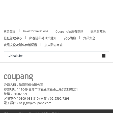
Investor Relations
關於酷澎
Coupang使用者條款
退換貨政策
信任管理中心
顧客隱私權政策通知
安心購物
資訊安全
資訊安全及隱私保護認證
加入酷澎商城
Global Site
公司名稱：酷澎股份有限公司
聯繫地址：11049 台北市信義區信義路五段7號13樓之1
統編：91002999
客服中心：0809-088-810 (免費) / 02-5592-7298
電子郵件：help_tw@coupang.com