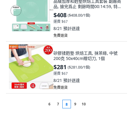
品級加厚和麪墊烘焙工具套裝 副廠商
品, 搶完爲止 剩餘時間00:14:59, 特厚
6MM 40*60cm無, 1個
$408
(
$408.00/1個
)
運費 $67
8/21
預計送達
免費退貨
矽膠揉麪墊 烘焙工具, 抹茶綠, 中號
200克 50x40cm贈切刀, 1個
$281
(
$281.00/1個
)
運費 $67
8/21
預計送達
免費退貨
6
7
9
10
8