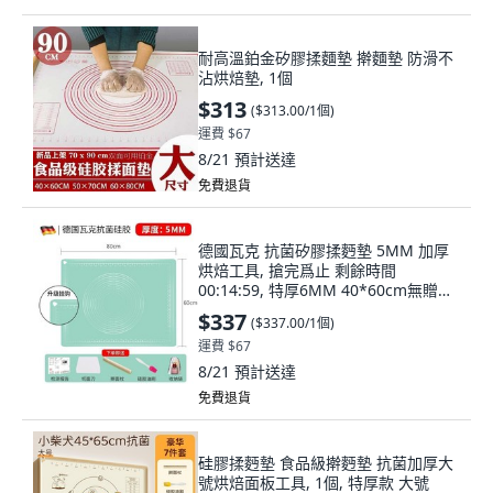
耐高溫鉑金矽膠揉麵墊 擀麵墊 防滑不
沾烘焙墊, 1個
$313
(
$313.00/1個
)
運費 $67
8/21
預計送達
免費退貨
德國瓦克 抗菌矽膠揉麪墊 5MM 加厚
烘焙工具, 搶完爲止 剩餘時間
00:14:59, 特厚6MM 40*60cm無贈品,
1個
$337
(
$337.00/1個
)
運費 $67
8/21
預計送達
免費退貨
硅膠揉麪墊 食品級擀麪墊 抗菌加厚大
號烘焙面板工具, 1個, 特厚款 大號