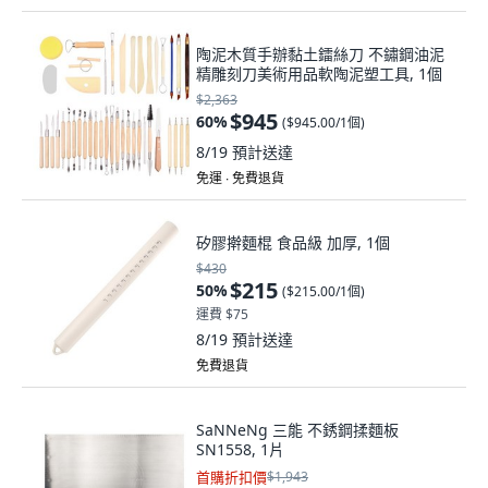
陶泥木質手辦黏土鐳絲刀 不鏽鋼油泥
精雕刻刀美術用品軟陶泥塑工具, 1個
$2,363
$945
60
%
(
$945.00/1個
)
8/19
預計送達
免運 ∙ 免費退貨
矽膠擀麵棍 食品級 加厚, 1個
$430
$215
50
%
(
$215.00/1個
)
運費 $75
8/19
預計送達
免費退貨
SaNNeNg 三能 不銹鋼揉麵板
SN1558, 1片
首購折扣價
$1,943