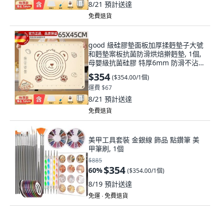
8/21
預計送達
免費退貨
good 級硅膠墊面板加厚揉麪墊子大號
和麪墊案板抗菌防滑烘焙擀麪墊, 1個,
母嬰級抗菌硅膠 特厚6mm 防滑不沾
面, 60*40cm 配切面刀+油刷
$354
(
$354.00/1個
)
運費 $67
8/21
預計送達
免費退貨
美甲工具套裝 金銀線 飾品 點鑽筆 美
甲筆刷, 1個
$885
$354
60
%
(
$354.00/1個
)
8/19
預計送達
免運 ∙ 免費退貨