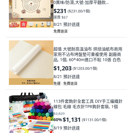
0異味/防滑,大號-加厚平麵款
50x40cm
$231
(
$231.00/1個
)
運費 $67
8/21
預計送達
免費退貨
超值 大號耐高溫油布 烘焙油紙布商用
家用不沾布烤盤墊可重複使用 副廠商
品, 1個, 60*40m進口不粘 10張 白色
$1,203
(
$1203.00/1個
)
8/21
預計送達
免運 ∙ 免費退貨
113件套鉤針全套工具 DIY手工編織針
線包 毛線 毛衣針TPR鉤針套裝, 1個
$2,829
$1,131
60
%
(
$1131.00/1個
)
8/19
預計送達