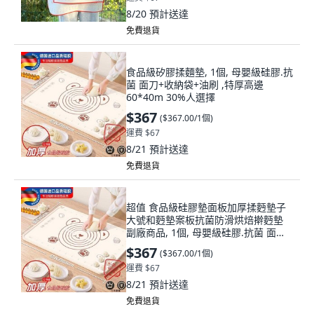
8/20
預計送達
免費退貨
食品級矽膠揉麵墊, 1個, 母嬰級硅膠.抗
菌 面刀+收納袋+油刷 ,特厚高邊
60*40m 30%人選擇
$367
(
$367.00/1個
)
運費 $67
8/21
預計送達
免費退貨
超值 食品級硅膠墊面板加厚揉麪墊子
大號和麪墊案板抗菌防滑烘焙擀麪墊
副廠商品, 1個, 母嬰級硅膠.抗菌 面刀
+收納袋+油刷 ,特厚高邊 60*40m
$367
(
$367.00/1個
)
30%人選擇
運費 $67
8/21
預計送達
免費退貨