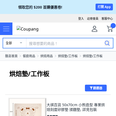
領取您的
$200
首購優惠卷!
打開 App
登入
註冊會員
客服中心
全部
酷澎首頁
餐廚用品
烘焙用品
烘焙墊/工作板
烘焙墊/工作板
烘焙墊/工作板
篩選器
大祺百貨 50x70cm 小熊造型 專業烘
焙刻度矽膠墊 揉麵墊, 詳見包裝