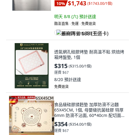
$1,743
10
%
(
$1743.00/1個
)
明天 8/8 (六)
預計送達
酷澎直售 ∙ 免運 ∙ 免費退貨
最高再省 $88 (王道卡)
透氣網孔硅膠烤墊 耐高溫不粘 烘焙烤
箱烤盤墊, 1個
$315
(
$315.00/1個
)
運費 $67
8/20
預計送達
免費退貨
食品級硅膠揉麪墊 加厚防滑不沾麵
65X45CM, 1個, 母嬰級抗菌硅膠 特厚
6mm 防滑不沾面, 60*40cm 配切面刀
+油刷
$354
(
$354.00/1個
)
運費 $67