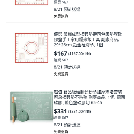
運費 $67
8/21
預計送達
免費退貨
優選 飯糰成型揉麪墊壽司包飯墊膜硅
膠墊手工家用糯米飯工具 副廠商品,
29*26cm,鉑金硅膠墊, 1個
$167
(
$167.00/1個
)
運費 $67
8/21
預計送達
免費退貨
超值 食品級硅膠麪粉墊加厚烘培套裝
廚房揉麪墊不粘墊 副廠商品, 1個, 德國
硅膠 ,藍色墊硅膠切 65-45
$331
(
$331.00/1個
)
運費 $67
8/21
預計送達
免費退貨