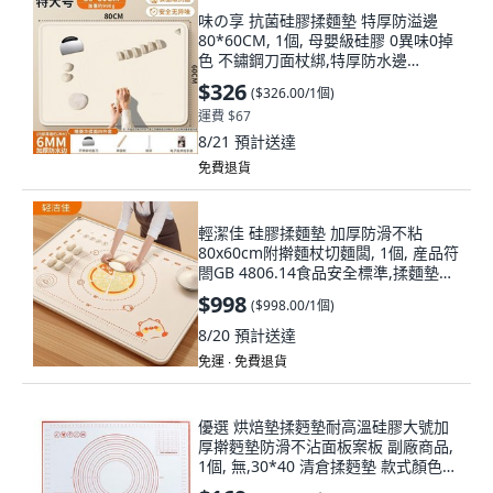
味の享 抗菌硅膠揉麵墊 特厚防溢邊
80*60CM, 1個, 母嬰級硅膠 0異味0掉
色 不鏽鋼刀面杖綁,特厚防水邊
60*40CM 特重約520
$326
(
$326.00/1個
)
運費 $67
8/21
預計送達
免費退貨
輕潔佳 硅膠揉麵墊 加厚防滑不粘
80x60cm附擀麵杖切麵闆, 1個, 産品符
閤GB 4806.14食品安全標準,揉麵墊
50*40cm套裝有擀麵杖和切麵闆
$998
(
$998.00/1個
)
8/20
預計送達
免運 ∙ 免費退貨
優選 烘焙墊揉麪墊耐高溫硅膠大號加
厚擀麪墊防滑不沾面板案板 副廠商品,
1個, 無,30*40 清倉揉麪墊 款式顏色隨
機