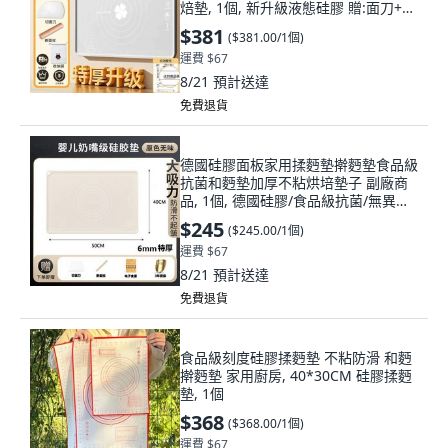
焙墊, 1個, 新升級液態硅膠 贈:面刀+收
納袋+麪杖 ,新特厚6mm 大號:長70*寬
$381
(
$381.00/1個
)
50cm
運費 $67
8/21
預計送達
免費退貨
德國硅膠面板家用揉麪墊擀麪墊食品級
抗菌和麪墊加厚不粘烘培墊子 副廠商
品, 1個, 德國硅膠/食品級抗菌/無異味
揉麪墊,加厚4mm40*50cm
$245
(
$245.00/1個
)
運費 $67
8/21
預計送達
免費退貨
食品級刻度硅膠揉麪墊 不粘防滑 和麪
擀麪墊 家用廚房, 40*30CM 硅膠揉麪
墊, 1個
$368
(
$368.00/1個
)
運費 $67