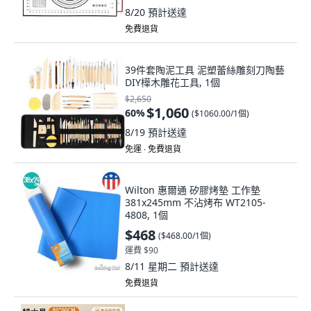
8/20
預計送達
免費退貨
39件套陶泥工具 泥塑蕾絲雕刻刀陶藝
DIY樺木雕花工具, 1個
$2,650
$1,060
60
%
(
$1060.00/1個
)
8/19
預計送達
免運 ∙ 免費退貨
Wilton 惠爾通 矽膠烤墊 工作墊
381x245mm 不沾烤布 WT2105-
4808, 1個
$468
(
$468.00/1個
)
運費 $90
8/11 星期二
預計送達
免費退貨