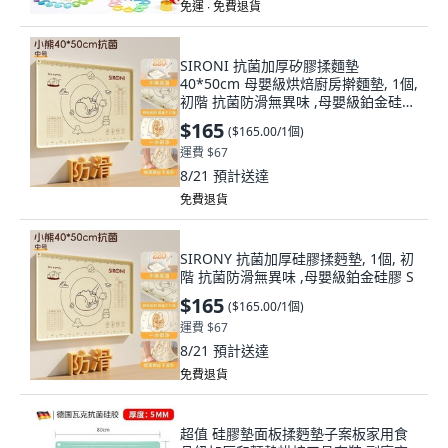
免運 ∙ 免費退貨
SIRONI 抗菌加厚矽膠揉麵墊
40*50cm 母嬰級烘焙廚房擀麵墊, 1個,
初階 抗菌防滑無異味 ,母嬰級鉑金硅膠
S
$165
(
$165.00/1個
)
運費 $67
8/21
預計送達
免費退貨
SIRONY 抗菌加厚硅膠揉麪墊, 1個, 初
階 抗菌防滑無異味 ,母嬰級鉑金硅膠 S
$165
(
$165.00/1個
)
運費 $67
8/21
預計送達
免費退貨
超值 硅膠墊面板揉麪墊子案板家用食