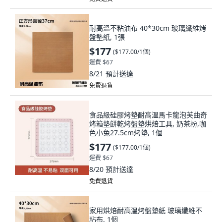
耐高溫不粘油布 40*30cm 玻璃纖維烤
盤墊紙, 1張
$177
(
$177.00/1個
)
運費 $67
8/21
預計送達
免費退貨
食品級硅膠烤墊耐高溫馬卡龍泡芙曲奇
烤箱墊餅乾烤盤墊烘焙工具, 奶茶粉,咖
色小兔27.5cm烤墊, 1個
$177
(
$177.00/1個
)
運費 $67
8/20
預計送達
免費退貨
家用烘焙耐高溫烤盤墊紙 玻璃纖維不
粘布, 1個