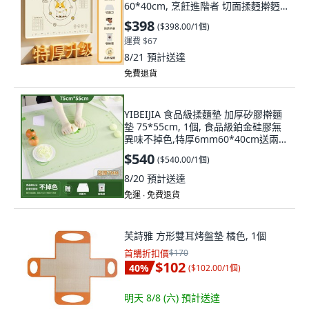
60*40cm, 烹飪進階者 切面揉麪擀麪
+刀
$398
(
$398.00/1個
)
運費 $67
8/21
預計送達
免費退貨
YIBEIJIA 食品級揉麵墊 加厚矽膠擀麵
墊 75*55cm, 1個, 食品級鉑金硅膠無
異味不掉色,特厚6mm60*40cm送兩件
套
$540
(
$540.00/1個
)
8/20
預計送達
免運 ∙ 免費退貨
芙詩雅 方形雙耳烤盤墊 橘色, 1個
首購折扣價
$170
$102
40
%
(
$102.00/1個
)
明天 8/8 (六)
預計送達