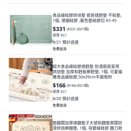
食品級硅膠烘培墊 廚房揉麪墊 不粘墊,
1個, 德國硅膠 ,藍色墊硅膠切 65-45
$331
(
$331.00/1個
)
運費 $67
8/21
預計送達
免費退貨
超大食品級硅膠揉麪墊 防滑廚房家用
烘焙墊 加厚和麪板擀麪墊, 1個, 可愛福
豬食品級硅膠,50x39cm平面吸附
$166
(
$166.00/1個
)
運費 $67
8/20
預計送達
免費退貨
墊麵闆加厚揉麵墊子大號和麵墊案闆防
滑烘焙擀麵墊, 1個, 母嬰級硅膠 麵刀款