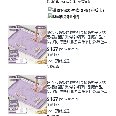
酷澎直售 ∙ WOW免運 ∙ 免費退貨
满 $1,500 再省 $75 (王道卡)
$5 酷澎幣回饋
優選 和麪板硅膠墊加厚揉麪墊子大號
案板抗菌防滑烘焙擀麪墊 副廠商品, 1
個, 純淨液態硅膠無異味不打滑,綠色
特厚防溢水邊 50*40CM 四件
$167
(
$167.00/1個
)
運費 $67
8/21
預計送達
免費退貨
超值 和麪板硅膠墊加厚揉麪墊子大號
案板抗菌防滑烘焙擀麪墊 副廠商品, 1
個, 純淨液態硅膠無異味不打滑,黃色
特厚防溢水邊 50*40CM 四件
$167
(
$167.00/1個
)
運費 $67
8/21
預計送達