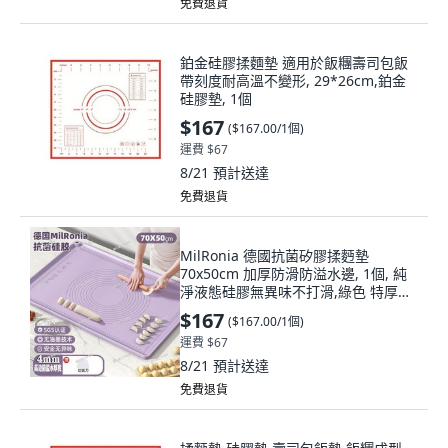
免費退貨
鉑金硅膠揉麵墊 適用於飯糰壽司包飯
帶刻度耐高溫不變形, 29*26cm,鉑金
硅膠墊, 1個
$167
(
$167.00/1個
)
運費 $67
8/21
預計送達
免費退貨
MilRonia 德國抗菌矽膠揉麪墊
70x50cm 加厚防滑防溢水邊, 1個, 純
淨液態硅膠無異味不打滑,綠色 特厚防
溢水邊 50*40CM 四件
$167
(
$167.00/1個
)
運費 $67
8/21
預計送達
免費退貨