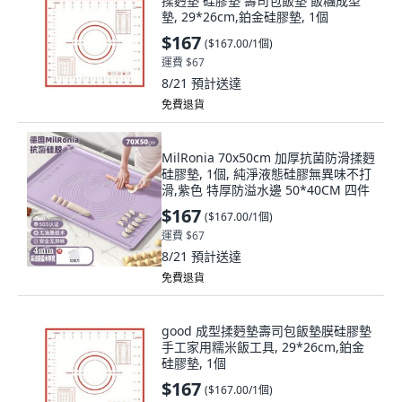
揉麪墊 硅膠墊 壽司包飯墊 飯糰成型
墊, 29*26cm,鉑金硅膠墊, 1個
$167
(
$167.00/1個
)
運費 $67
8/21
預計送達
免費退貨
MilRonia 70x50cm 加厚抗菌防滑揉麪
硅膠墊, 1個, 純淨液態硅膠無異味不打
滑,紫色 特厚防溢水邊 50*40CM 四件
$167
(
$167.00/1個
)
運費 $67
8/21
預計送達
免費退貨
good 成型揉麪墊壽司包飯墊膜硅膠墊
手工家用糯米飯工具, 29*26cm,鉑金
硅膠墊, 1個
$167
(
$167.00/1個
)