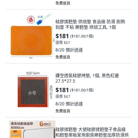
免費退貨
硅膠揉麪墊 烘焙墊 食品級 防滑 耐熱
刻度 不粘 擀麪墊 烘焙工具, 1個
$181
(
$181.00/1個
)
運費 $67
8/20
預計送達
免費退貨
鏤空透氣硅膠烤墊, 1個, 黑色紅邊
27.5*27.5
$181
(
$181.00/1個
)
運費 $67
8/20
預計送達
免費退貨
硅膠揉麪墊 大號硅膠揉麪墊子食品級
和麪墊案板家用廚房擀麪墊加厚防滑烘