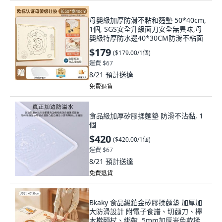
母嬰級加厚防滑不粘和麪墊 50*40cm,
1個, SGS安全升級面刀安全無異味,母
嬰級特厚防水邊40*30CM防滑不粘面
$179
(
$179.00/1個
)
運費 $67
8/21
預計送達
免費退貨
食品級加厚矽膠揉麵墊 防滑不沾黏, 1
個
$420
(
$420.00/1個
)
運費 $67
8/21
預計送達
免費退貨
Bkaky 食品級鉑金矽膠揉麵墊 加厚加
大防滑設計 附電子食譜、切麵刀、櫸
木擀麵杖、綁帶, 5mm加厚米色款揉麪