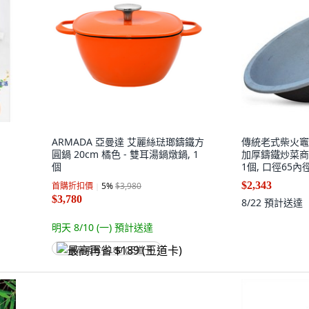
ARMADA 亞曼達 艾麗絲琺瑯鑄鐵方
傳統老式柴火竈
圓鍋 20cm 橘色 - 雙耳湯鍋燉鍋, 1
加厚鑄鐵炒菜商
個
1個, 口徑65內
$2,343
首購折扣價
5
%
$3,980
$3,780
8/22
預計送達
明天 8/10 (一)
預計送達
最高再省 $189 (王道卡)