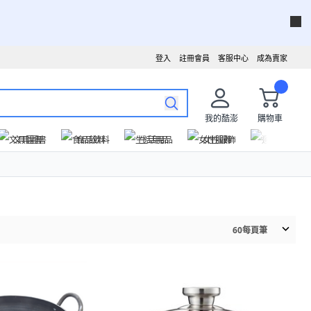
登入
註冊會員
客服中心
成為賣家
我的酷澎
購物車
文具圖書
食品飲料
生活用品
女性服飾
運動戶外
60
每頁筆