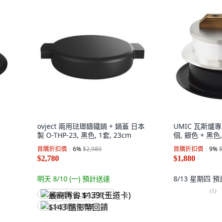
ovject 兩用琺瑯鑄鐵鍋 + 鍋蓋 日本
UMIC 瓦斯爐專
製 O-THP-23, 黑色, 1套, 23cm
個, 銀色 + 黑色,
首購折扣價
6
%
$2,980
首購折扣價
9
%
$2,780
$1,880
明天 8/10 (一)
預計送達
8/13 星期四
預
(
1
)
最高再省 $139 (王道卡)
$143 酷澎幣回饋