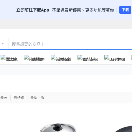
立即前往下載App
不錯過最新優惠、更多功能等著你！
下載
嬰幼兒
保健醫療
美妝保養
個人清潔
玩具休閒
格最高
最熱銷
最新上架