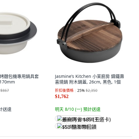
製爐烤麵包機專用鍋具套
Jasmine’s Kitchen 小茉廚房 鑄鐵壽
 170mm
喜燒鍋 附木鍋蓋, 26cm, 黑色, 1個
$867
折扣後價格
25
%
$2,350
$1,762
計送達
明天 8/10 (一)
預計送達
最高再省 $89 (王道卡)
$53 酷澎幣回饋