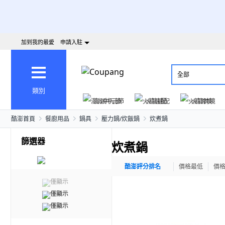
加到我的最愛
申請入駐
全部
類別
澎派中元節
火箭速配
火箭跨境
酷澎首頁
餐廚用品
鍋具
壓力鍋/炊飯鍋
炊煮鍋
篩選器
炊煮鍋
酷澎評分排名
價格最低
價
僅顯示
僅顯示
僅顯示