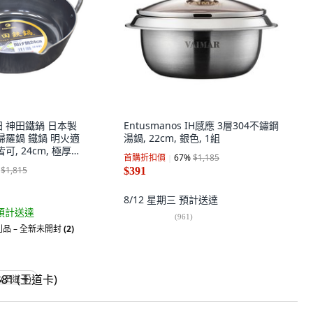
神田 神田鐵鍋 日本製
Entusmanos IH感應 3層304不鏽鋼
婦羅鍋 鐵鍋 明火適
湯鍋, 22cm, 銀色, 1組
可, 24cm, 極厚款
首購折扣價
67
%
$1,185
$1,815
$391
8/12 星期三
預計送達
預計送達
(
961
)
品 – 全新未開封
(2)
 (王道卡)