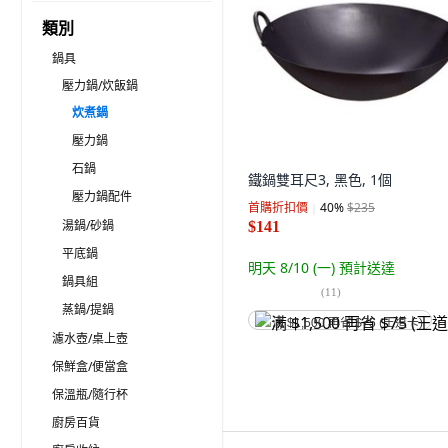
類別
鍋具
壓力鍋/炊飯鍋
炊煮鍋
壓力鍋
石鍋
鐵鍋雙耳尺3, 黑色, 1個
壓力鍋配件
首購折扣價
40
%
$235
湯鍋/砂鍋
$141
平底鍋
明天 8/10 (一)
預計送達
鍋具組
(
11
)
蒸鍋/提鍋
满 $1,500 再省 $75 (王道卡)
濾水壺/桌上壺
保鮮盒/便當盒
保溫瓶/隨行杯
廚房百貨