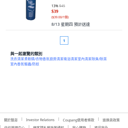
13
%
$45
$39
(
$39.00/1個
)
8/13 星期四
預計送達
1
與一起瀏覽的類別
洗衣清潔
柔軟精/衣物香氛
廚房清潔
衛浴清潔
室內清潔
除臭/除濕
室內香氛
驅蟲/防蚊
Investor Relations
關於酷澎
Coupang使用者條款
退換貨政策
信任管理中心
顧客隱私權政策通知
安心購物
資訊安全