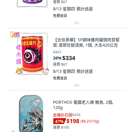
運費 $67
8/13 星期四
預計送達
免費退貨
(
1
)
【合信蔘藥】SP調味螺肉罐頭肉質緊
密.湯頭甘甜清爽, 1個, 大缶420公克
$457
$334
26
%
運費 $67
8/13 星期四
預計送達
免費退貨
(
2
)
PORTHOS 葡國老人牌 鮪魚, 2個,
120g
首購折扣價
$376
$198
47
%
(
$8.25/10g
)
運費 $195