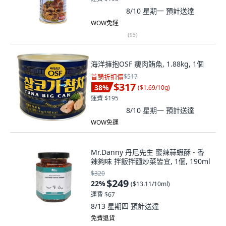
8/10 星期一
預計送達
WOW免運
(
95
)
海洋擁抱OSF 瘦肉鮪魚, 1.88kg, 1個
首購折扣價
$517
$317
38
%
(
$1.69/10g
)
運費 $195
8/10 星期一
預計送達
WOW免運
Mr.Danny 丹尼先生 蜜辣蒜蝦酥 - 香
辣夠味 拌飯拌麵炒菜皆宜, 1個, 190ml
$320
$249
22
%
(
$13.11/10ml
)
運費 $67
8/13 星期四
預計送達
免費退貨