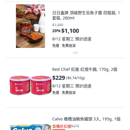
日日鑫牌 頂級野生烏魚子醬 四瓶裝, 1
套裝, 280ml
$1,380
$1,100
20
%
8/12 星期三
預計送達
免運 ∙ 免費退貨
(
1
)
Red Chef 紅敞 紅燒牛腩, 170g, 2個
$229
(
$6.74/10g
)
8/12 星期三
預計送達
免運 ∙ 免費退貨
Calvo 橄欖油鮪魚罐頭 3入, 195g, 1個
首購折扣價
$375