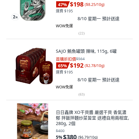
$198
47
%
(
$8.25/10g
)
運費 $195
8/10 星期一
預計送達
WOW免運
(
22
)
SAJO 鮪魚罐頭 辣味, 115g, 6罐
首購折扣價
$564
$192
65
%
(
$2.78/10g
)
運費 $195
8/10 星期一
預計送達
WOW免運
(
63
)
日日鑫牌 XO干貝醬 嚴選干貝 香氣濃
郁 拌飯拌麵炒菜皆宜 送禮自用兩相宜,
280g, 2個
$400
$380
5
%
(
$6.79/10g
)