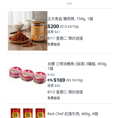
(
48
)
立大食品 豬肉條, 150g, 1個
$200
(
$13.33/10g
)
運費 $67
8/11 星期二
預計送達
免費退貨
台糖 三明治鮪魚 (油漬) 3罐組, 450g,
1個
$180
$169
6
%
(
$3.76/10g
)
運費 $90
8/12 星期三
預計送達
免費退貨
Red Chef 紅燒牛肉, 400g, 6個