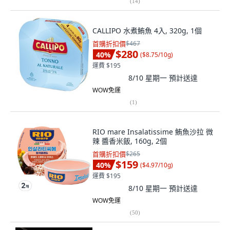
(
14
)
CALLIPO 水煮鮪魚 4入, 320g, 1個
首購折扣價
$467
$280
40
%
(
$8.75/10g
)
運費 $195
8/10 星期一
預計送達
WOW免運
(
1
)
RIO mare Insalatissime 鮪魚沙拉 微
辣 醬香米飯, 160g, 2個
首購折扣價
$265
$159
40
%
(
$4.97/10g
)
運費 $195
8/10 星期一
預計送達
WOW免運
(
50
)