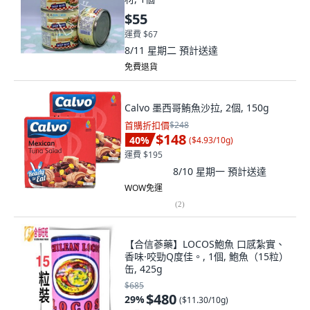
$55
運費 $67
8/11 星期二
預計送達
免費退貨
Calvo 墨西哥鮪魚沙拉, 2個, 150g
首購折扣價
$248
$148
40
%
(
$4.93/10g
)
運費 $195
8/10 星期一
預計送達
WOW免運
(
2
)
【合信蔘藥】LOCOS鮑魚 口感紮實、
香味·咬勁Q度佳。, 1個, 鮑魚（15粒）
缶, 425g
$685
$480
29
%
(
$11.30/10g
)