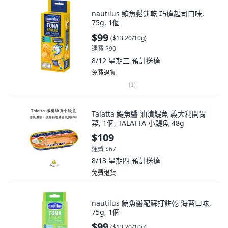
nautilus 鮪魚鬆餅乾 巧達起司口味,
75g, 1個
$99
(
$13.20/10g
)
運費 $90
8/12 星期三
預計送達
免費退貨
(
1
)
Talatta 鯷魚醬 油漬鯷魚 義大利開胃
菜, 1個, TALATTA 小鯷魚 48g
$109
運費 $67
8/13 星期四
預計送達
免費退貨
nautilus 鮪魚醬配蘇打餅乾 海苔口味,
75g, 1個
$99
(
$13.20/10g
)