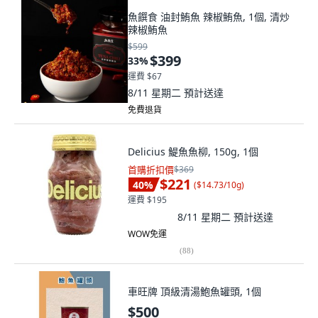
魚饌食 油封鮪魚 辣椒鮪魚, 1個, 清炒
辣椒鮪魚
$599
$399
33
%
運費 $67
8/11 星期二
預計送達
免費退貨
Delicius 鯷魚魚柳, 150g, 1個
首購折扣價
$369
$221
40
%
(
$14.73/10g
)
運費 $195
8/11 星期二
預計送達
WOW免運
(
88
)
車旺牌 頂級清湯鮑魚罐頭, 1個
$500