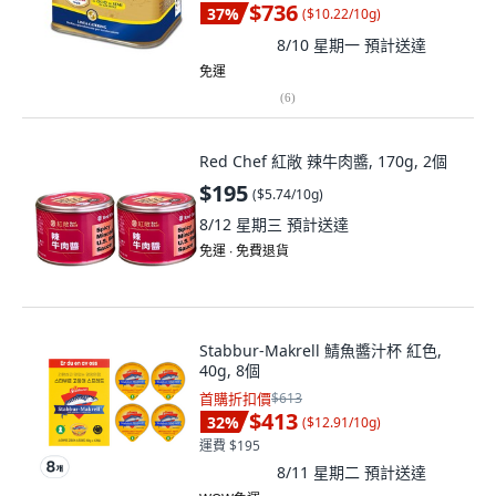
$736
37
%
(
$10.22/10g
)
8/10 星期一
預計送達
免運
(
6
)
Red Chef 紅敞 辣牛肉醬, 170g, 2個
$195
(
$5.74/10g
)
8/12 星期三
預計送達
免運 ∙ 免費退貨
Stabbur-Makrell 鯖魚醬汁杯 紅色,
40g, 8個
首購折扣價
$613
$413
32
%
(
$12.91/10g
)
運費 $195
8/11 星期二
預計送達