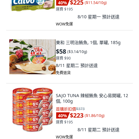
$225
40
%
(
$11.54/10g
)
運費 $195
8/10 星期一
預計送達
WOW免運
東和 三明治鮪魚, 1個, 單罐, 185g
$58
(
$3.14/10g
)
運費 $90
8/11 星期二
預計送達
免費退貨
SAJO TUNA 辣椒鮪魚 安心易開罐, 12
個, 100g
首購折扣價
$373
$223
40
%
(
$1.86/10g
)
運費 $195
8/11 星期二
預計送達
WOW免運