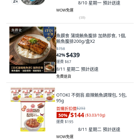
8/10 星期一
預計送達
WOW免運
(
10
)
魚饌食 蒲燒鮪魚腹排 加熱即食, 1個,
鮪魚腹排200g/盒X2
$758
$439
42
%
運費 $67
8/11 星期二
預計送達
免費退貨
OTOKI 不倒翁 麻辣鮪魚調理包, 5包,
95g
首購折扣價
$293
$144
50
%
(
$3.03/10g
)
運費 $195
8/11 星期二
預計送達
WOW免運