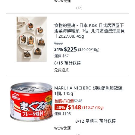
WOW免運
(
12
)
食物的靈魂 - 日本 K&K 日式居酒屋下
酒菜海鮮罐頭, 1個, 北海道油浸燻扇貝
｜2027.08, 45g
$329
$225
31
%
(
$50.00/10g
)
運費 $67
8/15
預計送達
免費退貨
MARUHA NICHIRO 調味鮪魚鬆罐頭,
1個, 145g
首購折扣價
$248
$148
40
%
(
$10.21/10g
)
運費 $195
8/12 星期三
預計送達
WOW免運