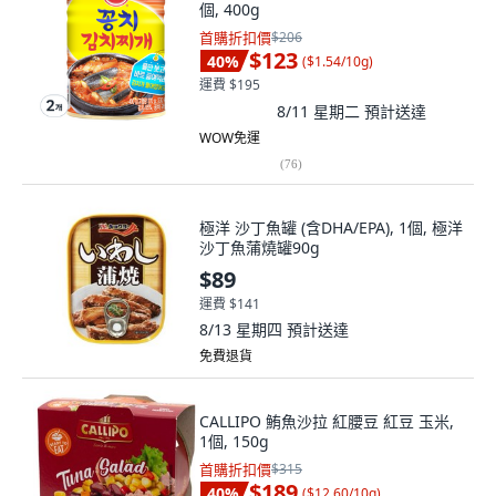
個, 400g
首購折扣價
$206
$123
40
%
(
$1.54/10g
)
運費 $195
8/11 星期二
預計送達
WOW免運
(
76
)
極洋 沙丁魚罐 (含DHA/EPA), 1個, 極洋
沙丁魚蒲燒罐90g
$89
運費 $141
8/13 星期四
預計送達
免費退貨
CALLIPO 鮪魚沙拉 紅腰豆 紅豆 玉米,
1個, 150g
首購折扣價
$315
$189
40
%
(
$12.60/10g
)