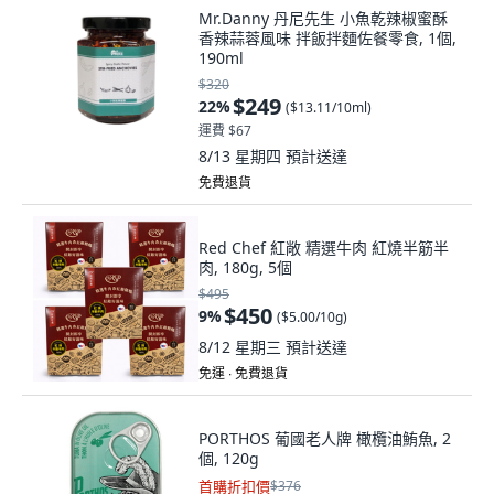
Mr.Danny 丹尼先生 小魚乾辣椒蜜酥
香辣蒜蓉風味 拌飯拌麵佐餐零食, 1個,
190ml
$320
$249
22
%
(
$13.11/10ml
)
運費 $67
8/13 星期四
預計送達
免費退貨
Red Chef 紅敞 精選牛肉 紅燒半筋半
肉, 180g, 5個
$495
$450
9
%
(
$5.00/10g
)
8/12 星期三
預計送達
免運 ∙ 免費退貨
PORTHOS 葡國老人牌 橄欖油鮪魚, 2
個, 120g
首購折扣價
$376