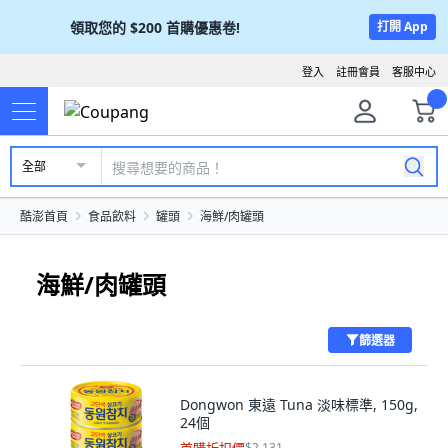
領取您的
$200
首購優惠卷!
打開 App
登入
註冊會員
客服中心
全部
酷澎首頁
食品飲料
罐頭
海鮮/肉罐頭
海鮮/肉罐頭
篩選器
Dongwon 東遠 Tuna 淡味標準, 150g,
24個
$2,131