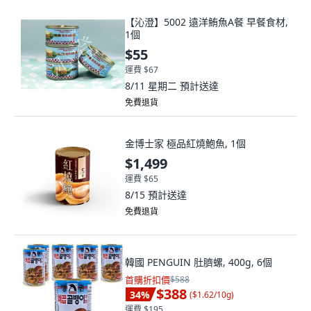
【沁澄】5002 遠洋鮪魚A餐 早餐食材,
1個
$55
運費 $67
8/11 星期二
預計送達
免費退貨
金博士家 極品紅燒鮑魚, 1個
$1,499
運費 $65
8/15
預計送達
免費退貨
韓國 PENGUIN 肚臍螺, 400g, 6個
首購折扣價
$588
$388
34
%
(
$1.62/10g
)
運費 $195