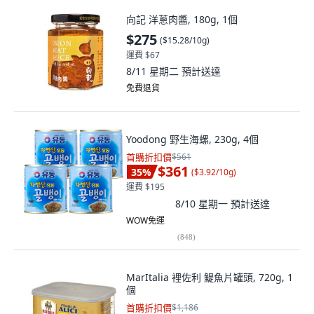
向記 洋蔥肉醬, 180g, 1個
$275
(
$15.28/10g
)
運費 $67
8/11 星期二
預計送達
免費退貨
Yoodong 野生海螺, 230g, 4個
首購折扣價
$561
$361
35
%
(
$3.92/10g
)
運費 $195
8/10 星期一
預計送達
WOW免運
(
848
)
MarItalia 裡佐利 鯷魚片罐頭, 720g, 1
個
首購折扣價
$1,186