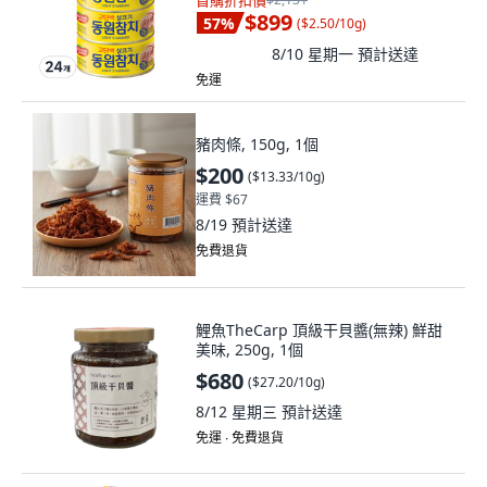
首購折扣價
$899
57
%
(
$2.50/10g
)
8/10 星期一
預計送達
免運
豬肉條, 150g, 1個
$200
(
$13.33/10g
)
運費 $67
8/19
預計送達
免費退貨
鯉魚TheCarp 頂級干貝醬(無辣) 鮮甜
美味, 250g, 1個
$680
(
$27.20/10g
)
8/12 星期三
預計送達
免運 ∙ 免費退貨