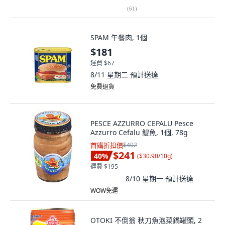
(
61
)
SPAM 午餐肉, 1個
$181
運費 $67
8/11 星期二
預計送達
免費退貨
PESCE AZZURRO CEPALU Pesce
Azzurro Cefalu 鯷魚, 1個, 78g
首購折扣價
$402
$241
40
%
(
$30.90/10g
)
運費 $195
8/10 星期一
預計送達
WOW免運
OTOKI 不倒翁 秋刀魚泡菜鍋罐頭, 2