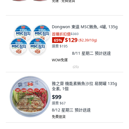
免運 ∙ 免費退貨
Dongwon 東遠 MSC鮪魚, 4罐, 135g
首購折扣價
$369
$129
65
%
(
$2.39/10g
)
運費 $195
8/11 星期二
預計送達
WOW免運
(
25
)
雅之齋 機能素鮪魚沙拉 易開罐 135g
全素, 1個
$99
運費 $67
8/12 星期三
預計送達
免費退貨