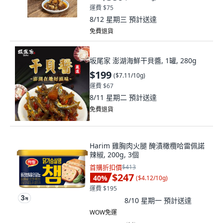
運費 $75
8/12 星期三
預計送達
免費退貨
坂尾家 澎湖海鮮干貝醬, 1罐, 280g
$199
(
$7.11/10g
)
運費 $67
8/11 星期二
預計送達
免費退貨
Harim 雞胸肉火腿 醃漬橄欖哈雷佩諾
辣椒, 200g, 3個
首購折扣價
$413
$247
40
%
(
$4.12/10g
)
運費 $195
8/10 星期一
預計送達
WOW免運