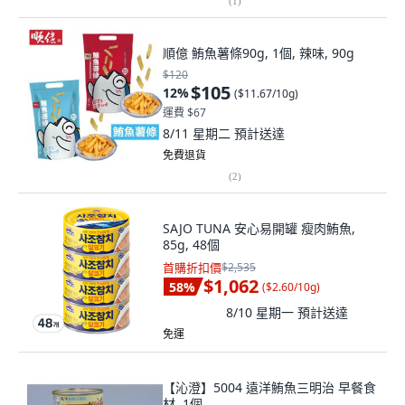
(
1
)
順億 鮪魚薯條90g, 1個, 辣味, 90g
$120
$105
12
%
(
$11.67/10g
)
運費 $67
8/11 星期二
預計送達
免費退貨
(
2
)
SAJO TUNA 安心易開罐 瘦肉鮪魚,
85g, 48個
首購折扣價
$2,535
$1,062
58
%
(
$2.60/10g
)
8/10 星期一
預計送達
免運
【沁澄】5004 遠洋鮪魚三明治 早餐食
材, 1個