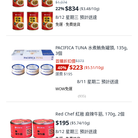
$1,074
$834
22
%
(
$3.48/10g
)
8/12 星期三
預計送達
免運 ∙ 免費退貨
PACIFICA TUNA 水煮鮪魚罐頭, 135g,
3個
首購折扣價
$373
$223
40
%
(
$5.51/10g
)
運費 $195
8/11 星期二
預計送達
WOW免運
(
935
)
Red Chef 紅敞 麻辣牛筋, 170g, 2個
$195
(
$5.74/10g
)
8/12 星期三
預計送達