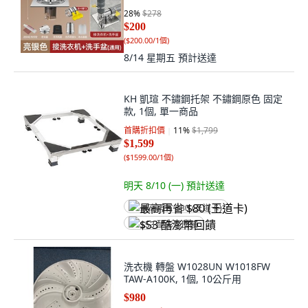
28
%
$278
$200
(
$200.00/1個
)
8/14 星期五
預計送達
KH 凱瑄 不鏽鋼托架 不鏽鋼原色 固定
款, 1個, 單一商品
首購折扣價
11
%
$1,799
$1,599
(
$1599.00/1個
)
明天 8/10 (一)
預計送達
最高再省 $80 (王道卡)
$53 酷澎幣回饋
洗衣機 轉盤 W1028UN W1018FW
TAW-A100K, 1個, 10公斤用
$980