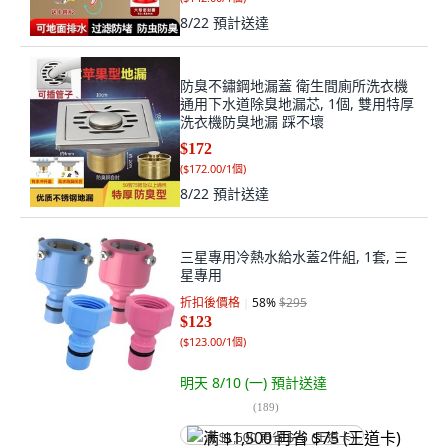
8/22
預計送達
防臭不鏽鋼地漏蓋 衛生間廁所洗衣機
通用下水道除臭地漏芯, 1個, 雙用特厚
洗衣機防臭地漏 踩不壞
$172
(
$172.00/1個
)
8/22
預計送達
三星專用冷熱水給水蓋2件組, 1套, 三
星專用
折扣後價格
58
%
$295
$123
(
$123.00/1個
)
明天 8/10 (一)
預計送達
(
189
)
满 $1,500 再省 $75 (王道卡)