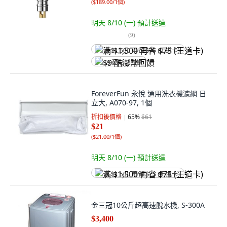
(
$189.00/1個
)
明天 8/10 (一)
預計送達
(
9
)
满 $1,500 再省 $75 (王道卡)
$9 酷澎幣回饋
ForeverFun 永悅 通用洗衣機濾網 日
立大, A070-97, 1個
折扣後價格
65
%
$61
$21
(
$21.00/1個
)
明天 8/10 (一)
預計送達
满 $1,500 再省 $75 (王道卡)
金三冠10公斤超高速脫水機, S-300A
$3,400