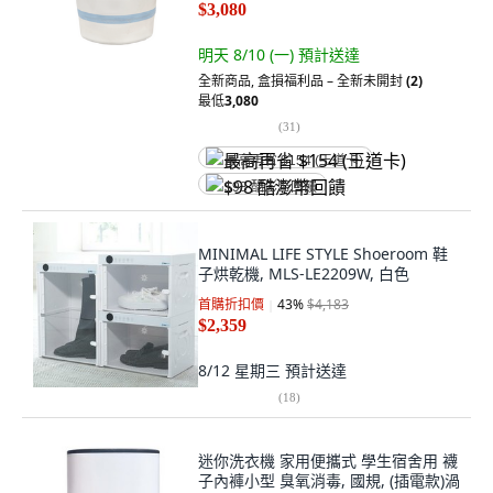
$3,080
明天 8/10 (一)
預計送達
全新商品
,
盒損福利品 – 全新未開封
(2)
最低
3,080
(
31
)
最高再省 $154 (王道卡)
$98 酷澎幣回饋
MINIMAL LIFE STYLE Shoeroom 鞋
子烘乾機, MLS-LE2209W, 白色
首購折扣價
43
%
$4,183
$2,359
8/12 星期三
預計送達
(
18
)
迷你洗衣機 家用便攜式 學生宿舍用 襪
子內褲小型 臭氧消毒, 國規, (插電款)渦