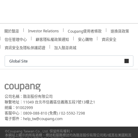
Investor Relations
關於酷澎
Coupang使用者條款
退換貨政策
信任管理中心
顧客隱私權政策通知
安心購物
資訊安全
資訊安全及隱私保護認證
加入酷澎商城
Global Site
公司名稱：酷澎股份有限公司
聯繫地址：11049 台北市信義區信義路五段7號13樓之1
統編：91002999
客服中心：0809-088-810 (免費) / 02-5592-7298
電子郵件：help_tw@coupang.com
©Coupang Taiwan Co., Ltd. 保留所有權利。
本網站上顯示的所有商標、標誌和服務標誌均為酷澎股份有限公司和/或其在美國和其