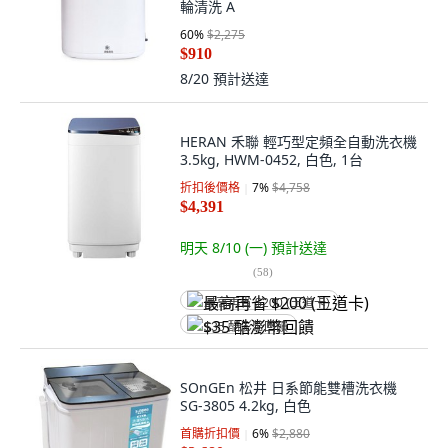
輪清洗 A
60
%
$2,275
$910
8/20
預計送達
HERAN 禾聯 輕巧型定頻全自動洗衣機
3.5kg, HWM-0452, 白色, 1台
折扣後價格
7
%
$4,758
$4,391
明天 8/10 (一)
預計送達
(
58
)
最高再省 $200 (王道卡)
$35 酷澎幣回饋
SOnGEn 松井 日系節能雙槽洗衣機
SG-3805 4.2kg, 白色
首購折扣價
6
%
$2,880