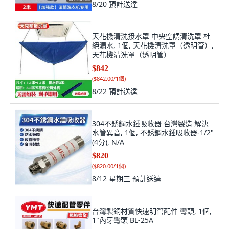
8/20
預計送達
天花機清洗接水罩 中央空調清洗罩 杜
絕漏水, 1個, 天花機清洗罩（透明管）,
天花機清洗罩（透明管）
$842
(
$842.00/1個
)
8/22
預計送達
304不銹鋼水錘吸收器 台灣製造 解決
水管異音, 1個, 不銹鋼水錘吸收器-1/2"
(4分), N/A
$820
(
$820.00/1個
)
8/12 星期三
預計送達
台灣製銅材質快速明管配件 彎頭, 1個,
1"內牙彎頭 BL-25A