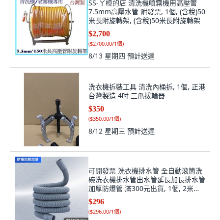
SS-ㄚ樟的店 清洗機噴霧機用高壓管
7.5mm高壓水管 附發票, 1個, (含稅)50
米長附旋轉架, (含稅)50米長附旋轉架
$2,700
(
$2700.00/1個
)
8/13 星期四
預計送達
洗衣機拆裝工具 清洗內桶拆, 1個, 正港
台灣製造 4吋 三爪拔輪器
$350
(
$350.00/1個
)
8/12 星期三
預計送達
可開發票 洗衣機排水管 全自動滾筒洗
碗洗衣機排水管出水管延長加長排水管
加厚防爆管 滿300元出貨, 1個, 2米送
連接頭和2卡箍（2-2.5cm
$296
(
$296.00/1個
)