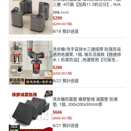
三層 -4只裝【加高11.5約公分】, N/A
39
%
$498
$299
(
$299.00/1個
)
8/18
預計送達
洗衣機/洗手盆排水三通接頭 防臭防溢
適用地漏管, 1個, 槍灰活接款【極速排
水丨防臭防溢】,地漏管用【可接洗衣
機/洗手盆丨同時排水】
$200
(
$200.00/1個
)
8/22
預計送達
洗衣機防震墊 橡膠墊塊 減震墊 防潮
墊, 1個, 200x200x30mm厚
$666
(
$666.00/1個
)
8/21
預計送達