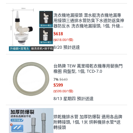
洗衣機地漏接頭 潛水艇洗衣機地漏專
用接頭三通排水管防臭下水道防返臭神
器防反水 洗衣機地漏接頭, 1個, 升級款
白 50 75管 洗衣機+
$618
(
$618.00/1個
)
8/20
預計送達
台熱牌 TEW 萬里晴乾衣機專用替換門
橡圈 飛盤型, 1個, TCD-7.0
7
%
$649
$599
(
$599.00/1個
)
8/13 星期四
預計送達
烘乾機排水管 加厚防爆裂 適用各品牌
附轉接頭, 1個, 1米 烘幹機排水管*送
轉接頭