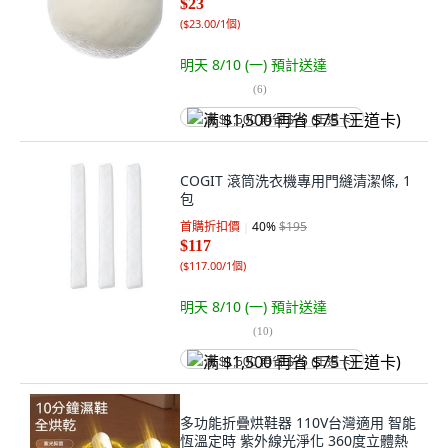
$23
(
$23.00/1個
)
明天 8/10 (一)
預計送達
(
6
)
满 $1,500 再省 $75 (王道卡)
COGIT 滾筒洗衣機專用門縫清潔條, 1
包
首購折扣價
40
%
$195
$117
(
$117.00/1個
)
明天 8/10 (一)
預計送達
(
10
)
满 $1,500 再省 $75 (王道卡)
多功能折疊烘鞋器 110V台灣適用 智能
恆溫定時 紫外線光淨化 360度立體熱