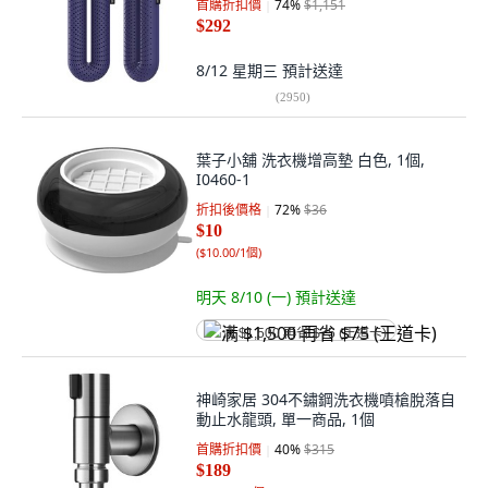
首購折扣價
74
%
$1,151
$292
8/12 星期三
預計送達
(
2950
)
葉子小舖 洗衣機增高墊 白色, 1個,
I0460-1
折扣後價格
72
%
$36
$10
(
$10.00/1個
)
明天 8/10 (一)
預計送達
满 $1,500 再省 $75 (王道卡)
神崎家居 304不鏽鋼洗衣機噴槍脫落自
動止水龍頭, 單一商品, 1個
首購折扣價
40
%
$315
$189