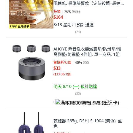
風速乾, 標準雙臂款【定時殺菌+超速
烘乾】, 白色, TW-234
特價
76
%
$688
$164
8/13 星期四
預計送達
(
24
)
AHOYE 靜音洗衣機減震墊/防滑墊/增
高腳墊/防震墊 4件組, 單一商品, 1組
首購折扣價
40
%
$55
$33
(
$33.00/1個
)
明天 8/10 (一)
預計送達
(
33
)
满 $1,500 再省 $75 (王道卡)
乾鞋器 265g, DSHJ-S-1904 (紫色), 藍
色