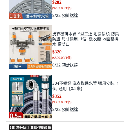
$282
(
$282.00/1個
)
8/22
預計送達
洗衣機排水管 Y型三通 地漏接頭 防臭
防盜 尺寸通用, 1個, 洗衣機 地面雙排
水 橫雙口
$320
(
$320.00/1個
)
8/22
預計送達
304不鏽鋼 洗衣機進水管 通用安裝, 1
個, 通用【0.5米】
$352
(
$352.00/1個
)
8/22
預計送達