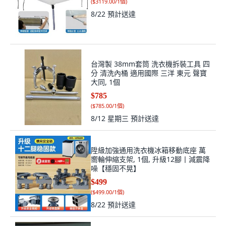
(
$3119.00/1個
)
8/22
預計送達
台灣製 38mm套筒 洗衣機拆裝工具 四
分 清洗內桶 適用國際 三洋 東元 聲寶
大同, 1個
$785
(
$785.00/1個
)
8/12 星期三
預計送達
陞級加強通用洗衣機冰箱移動底座 萬
嚮輪伸縮支架, 1個, 升級12腳丨減震降
噪【穩固不晃】
$499
(
$499.00/1個
)
8/22
預計送達