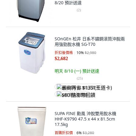
8/20
預計送達
(
2
)
SOnGEn 松井 日系不鏽鋼滾筒沖脫兩
用強勁脫水機 SG-T70
折扣後價格
10
%
$2,980
$2,682
明天 8/10 (一)
預計送達
(
25
)
最高再省 $135 (王道卡)
$80 酷澎幣回饋
SUPA FINE 勳風 沖脫雙用脫水機
HHF-K9790 47.5 x 44 x 81.5cm
17.5kg
首購折扣價
6
%
$3,280