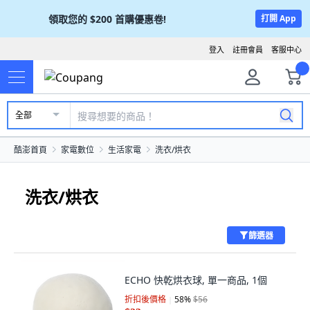
領取您的
$200
首購優惠卷!
打開 App
登入
註冊會員
客服中心
全部
酷澎首頁
家電數位
生活家電
洗衣/烘衣
洗衣/烘衣
篩選器
ECHO 快乾烘衣球, 單一商品, 1個
折扣後價格
58
%
$56