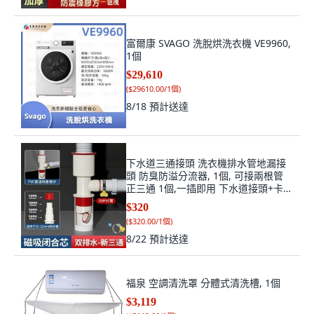
富爾康 SVAGO 洗脫烘洗衣機 VE9960,
1個
$29,610
(
$29610.00/1個
)
8/18
預計送達
下水道三通接頭 洗衣機排水管地漏接
頭 防臭防溢分流器, 1個, 可接兩根管
正三通 1個,一插即用 下水道接頭+卡箍
防臭防蟲
$320
(
$320.00/1個
)
8/22
預計送達
福泉 空調清洗罩 分體式清洗槽, 1個
$3,119