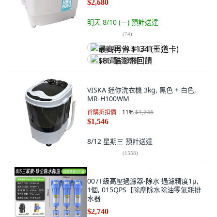
$2,680
明天 8/10 (一)
預計送達
(
74
)
最高再省 $134 (王道卡)
$86 酷澎幣回饋
VISKA 迷你洗衣機 3kg, 黑色 + 白色,
MR-H100WM
首購折扣價
11
%
$1,746
$1,546
8/12 星期三
預計送達
(
1558
)
007T級高壓過濾器-除水 過濾精度1μ,
1個, 015QPS【除塵除水除油零氣耗排
水器
$2,740