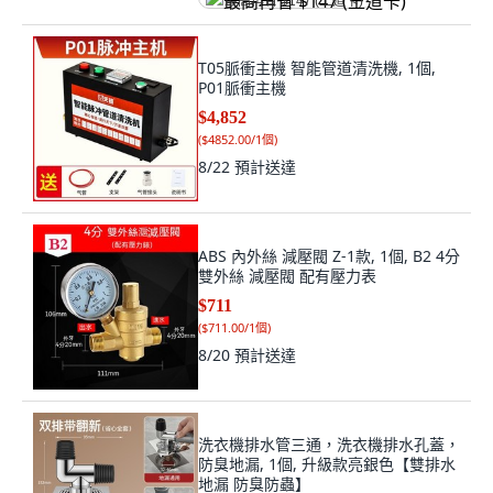
最高再省 $147 (王道卡)
T05脈衝主機 智能管道清洗機, 1個,
P01脈衝主機
$4,852
(
$4852.00/1個
)
8/22
預計送達
ABS 內外絲 減壓閥 Z-1款, 1個, B2 4分
雙外絲 減壓閥 配有壓力表
$711
(
$711.00/1個
)
8/20
預計送達
洗衣機排水管三通，洗衣機排水孔蓋，
防臭地漏, 1個, 升級款亮銀色【雙排水
地漏 防臭防蟲】