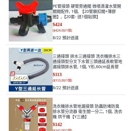
PE管接頭 硬管旁通閥 微噴滴灌水管開
關閥配件, 1個, 【20管鎖扣閥+薄膠
圈】,【20套- 送1個鉆頭】
$424
(
$424.00/1個
)
8/22
預計送達
三通接頭 排水三通接頭 洗衣機排水三
通接頭型分叉下水管三頭通延長軟管地
漏接頭排水管, 1個, Y形,60cm延長管
$113
(
$113.00/1個
)
8/22
預計送達
洗衣機排水管地漏接頭 防蟲防堵防臭
排水管分流器 衛生間一分二, 1個, 洗衣
機 烘干機【Y三通】
$142
(
$142.00/1個
)