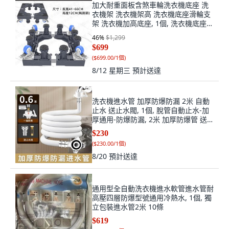
加大耐重面板含煞車輪洗衣機底座 洗
衣機架 洗衣機架高 洗衣機底座滑輪支
架 洗衣機加高底座, 1個, 洗衣機底座
【加強加大版】8腳4雙鎖輪
46
%
$1,299
$699
(
$699.00/1個
)
8/12 星期三
預計送達
洗衣機進水管 加厚防爆防漏 2米 自動
止水 送止水閥, 1個, 脫管自動止水-加
厚通用-防爆防漏, 2米 加厚防爆管 送
止水閥, N/A
$230
(
$230.00/1個
)
8/20
預計送達
通用型全自動洗衣機進水軟管進水管耐
高壓四層防爆型號通用冷熱水, 1個, 獨
立包裝進水管2米 10條
$619