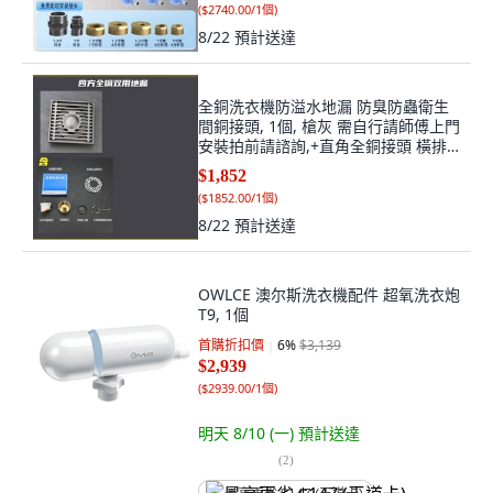
(
$2740.00/1個
)
8/22
預計送達
全銅洗衣機防溢水地漏 防臭防蟲衛生
間銅接頭, 1個, 槍灰 需自行請師傅上門
安裝拍前請諮詢,+直角全銅接頭 橫排
*1
$1,852
(
$1852.00/1個
)
8/22
預計送達
OWLCE 澳尔斯洗衣機配件 超氧洗衣炮
T9, 1個
首購折扣價
6
%
$3,139
$2,939
(
$2939.00/1個
)
明天 8/10 (一)
預計送達
(
2
)