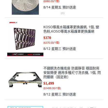
(
$980.00/1個
)
8/14 星期五
預計送達
(
1
)
KOSO導風水箱護罩更換護網, 1個, 變
色粉,KOSO導風水箱護罩更換護網
$370
(
$370.00/1個
)
8/12 星期三
預計送達
不鏽鋼洗衣機底座 防震靜音 穩固耐用
安裝簡便 適用多種尺寸洗衣機, 1個, 閃
閃鍍銀（固定款）
$1,499
(
$1499.00/1個
)
8/12 星期三
預計送達