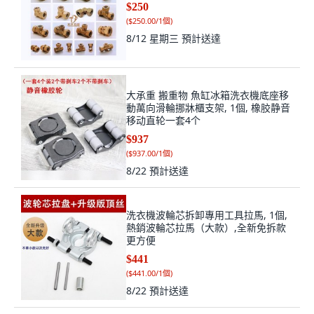
$250
(
$250.00/1個
)
8/12 星期三
預計送達
大承重 搬重物 魚缸冰箱洗衣機底座移
動萬向滑輪挪牀櫃支架, 1個, 橡胶静音
移动直轮一套4个
$937
(
$937.00/1個
)
8/22
預計送達
洗衣機波輪芯拆卸專用工具拉馬, 1個,
熱銷波輪芯拉馬（大款）,全新免拆款
更方便
$441
(
$441.00/1個
)
8/22
預計送達