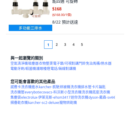
能四通 可旋轉
$168
(
$168.00/1個
)
8/22
預計送達
2
3
4
5
1
與一起瀏覽的類別
空氣清淨機
吸塵器
衣物整燙
電子鎖/可視對講門鈴
免治馬桶/熱水器
電動牙刷/殺菌機
護眼檯燈
電話/無線對講機
您可能會喜歡的其他產品
感應卡
洗衣機進水
karcher-凱馳
烘被機
洗衣機排水管
卡片鑰匙
洗衣機管
everybot
ecovacs-科沃斯
小型洗衣機
洗衣機底座
洗衣機
集塵袋
electrolux-伊萊克斯-ehsm3417
迷你洗衣機
dyson-戴森-sv44
摺疊乾衣機
karcher-sc2-deluxe
寵物烘乾機