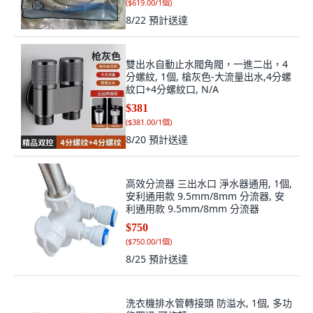
(
$619.00/1個
)
8/22
預計送達
雙出水自動止水閥角閥，一進二出，4
分螺紋, 1個, 槍灰色-大流量出水,4分螺
紋口+4分螺紋口, N/A
$381
(
$381.00/1個
)
8/20
預計送達
高效分流器 三出水口 淨水器通用, 1個,
安利通用款 9.5mm/8mm 分流器, 安
利通用款 9.5mm/8mm 分流器
$750
(
$750.00/1個
)
8/25
預計送達
洗衣機排水管轉接頭 防溢水, 1個, 多功