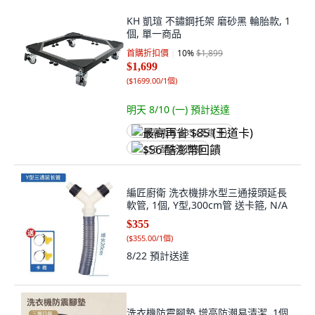
KH 凱瑄 不鏽鋼托架 磨砂黑 輪胎款, 1
個, 單一商品
首購折扣價
10
%
$1,899
$1,699
(
$1699.00/1個
)
明天 8/10 (一)
預計送達
最高再省 $85 (王道卡)
$56 酷澎幣回饋
編匠廚衛 洗衣機排水型三通接頭延長
軟管, 1個, Y型,300cm管 送卡箍, N/A
$355
(
$355.00/1個
)
8/22
預計送達
洗衣機防震腳墊 增高防潮易清潔, 1個,