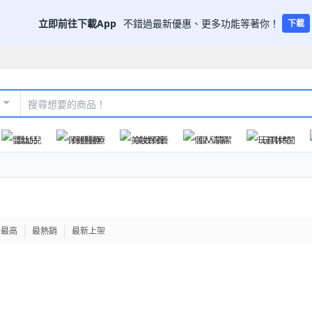
立即前往下載App
不錯過最新優惠、更多功能等著你！
下載
嬰幼兒
保健醫療
美妝保養
個人清潔
玩具休閒
格最高
最熱銷
最新上架