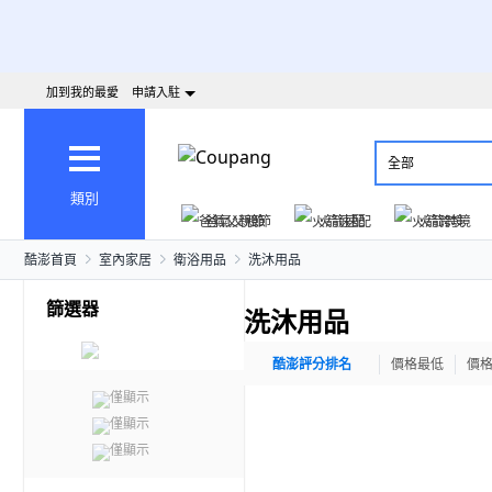
加到我的最愛
申請入駐
全部
類別
爸氣父親節
火箭速配
火箭跨境
酷澎首頁
室內家居
衛浴用品
洗沐用品
篩選器
洗沐用品
酷澎評分排名
價格最低
價
僅顯示
僅顯示
僅顯示