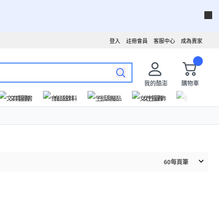
登入
註冊會員
客服中心
成為賣家
我的酷澎
購物車
文具圖書
食品飲料
生活用品
女性服飾
運動戶外
60
每頁筆