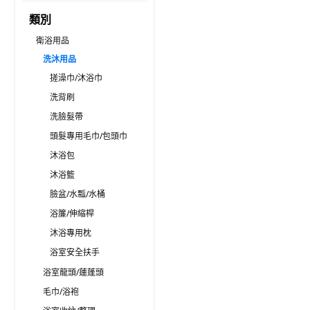
類別
衛浴用品
洗沐用品
搓澡巾/沐浴巾
洗背刷
洗臉髮帶
頭髮專用毛巾/包頭巾
沐浴包
沐浴籃
臉盆/水瓢/水桶
浴簾/伸縮桿
沐浴專用枕
浴室安全扶手
浴室龍頭/蓮蓬頭
毛巾/浴袍