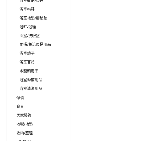
浴室收納/整理
浴室拖鞋
浴室地墊/腳踏墊
浴缸/浴桶
面盆/洗臉盆
馬桶/免治馬桶用品
浴室鏡子
浴室百貨
水龍頭用品
浴室修補用品
浴室清潔用品
傢俱
寢具
居家裝飾
地毯/地墊
收納/整理