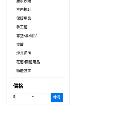
居家修繕
室內拖鞋
保暖用品
手工藝
靠墊/套/織品
窗簾
燈具照明
花藝/園藝用品
節慶裝飾
價格
$
~
搜尋