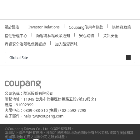
Investor Relations
關於酷澎
Coupang使用者條款
退換貨政策
信任管理中心
顧客隱私權政策通知
安心購物
資訊安全
資訊安全及隱私保護認證
加入酷澎商城
Global Site
公司名稱：酷澎股份有限公司
聯繫地址：11049 台北市信義區信義路五段7號13樓之1
統編：91002999
客服中心：0809-088-810 (免費) / 02-5592-7298
電子郵件：help_tw@coupang.com
©Coupang Taiwan Co., Ltd. 保留所有權利。
本網站上顯示的所有商標、標誌和服務標誌均為酷澎股份有限公司和/或其在美國和其
他國家/地區註冊之關聯公司之所屬財產。