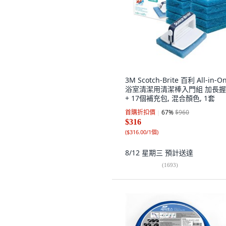
3M Scotch-Brite 百利 All-in-O
浴室清潔用清潔棒入門組 加長
+ 17個補充包, 混合顏色, 1套
首購折扣價
67
%
$960
$316
(
$316.00/1個
)
8/12 星期三
預計送達
(
1693
)