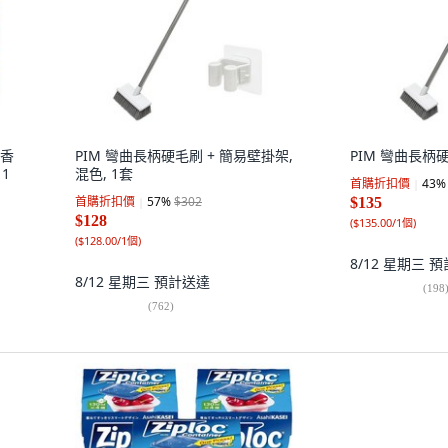
檬香
PIM 彎曲長柄硬毛刷 + 簡易壁掛架,
PIM 彎曲長柄硬
1
混色, 1套
首購折扣價
43
%
首購折扣價
57
%
$302
$135
$128
(
$135.00/1個
)
(
$128.00/1個
)
8/12 星期三
預
8/12 星期三
預計送達
(
198
(
762
)