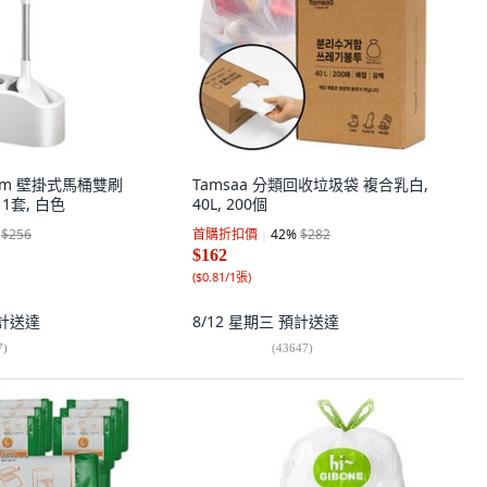
ggam 壁掛式馬桶雙刷
Tamsaa 分類回收垃圾袋 複合乳白,
1套, 白色
40L, 200個
$256
首購折扣價
42
%
$282
$162
(
$0.81/1張
)
計送達
8/12 星期三
預計送達
7
)
(
43647
)