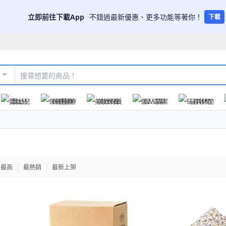
立即前往下載App
不錯過最新優惠、更多功能等著你！
下載
嬰幼兒
保健醫療
美妝保養
個人清潔
玩具休閒
格最高
最熱銷
最新上架