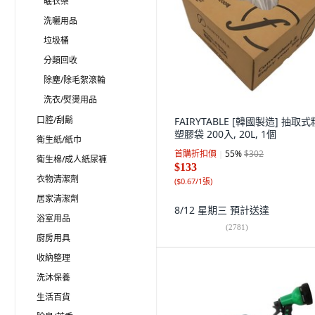
曬衣架
洗曬用品
垃圾桶
分類回收
除塵/除毛絮滾輪
洗衣/熨燙用品
口腔/刮鬍
FAIRYTABLE [韓國製造] 抽取
塑膠袋 200入, 20L, 1個
衛生紙/紙巾
首購折扣價
55
%
$302
衛生棉/成人紙尿褲
$133
衣物清潔劑
(
$0.67/1張
)
居家清潔劑
8/12 星期三
預計送達
浴室用品
(
2781
)
廚房用具
收納整理
洗沐保養
生活百貨