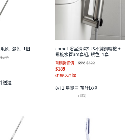
毛刷, 混色, 1個
comet 浴室清潔SUS不鏽鋼噴槍 +
螺旋水管3m套組, 銀色, 1套
$241
首購折扣價
69
%
$622
$189
(
$189.00/1個
)
計送達
8/12 星期三
預計送達
)
(
153
)