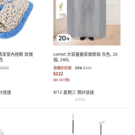
纖維清潔室內拖鞋 玫瑰
comet 大容量搬家塑膠袋 灰色, 20
藍色
個, 240L
$259
首購折扣價
68
%
$390
$122
(
$6.10/1張
)
計送達
8/12 星期三
預計送達
)
(
1374
)