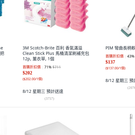
ne
3M Scotch-Brite 百利 香氣滿溢
PIM 彎曲長柄軟
握把
Clean Stick Plus 馬桶清潔刷補充包
首購折扣價
43
%
12p, 薰衣草, 1個
$137
首購折扣價
71
%
$711
(
$137.00/1個
)
$202
(
$202.00/1個
)
8/12 星期三
預
(
207
8/12 星期三
預計送達
(
3757
)