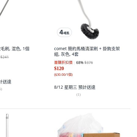
毛刷, 混色, 1個
comet 簡約馬桶清潔刷 + 掛鉤支架
組, 灰色, 4套
$241
首購折扣價
68
%
$376
$120
(
$30.00/1個
)
計送達
8/12 星期三
預計送達
6
)
(
1
)