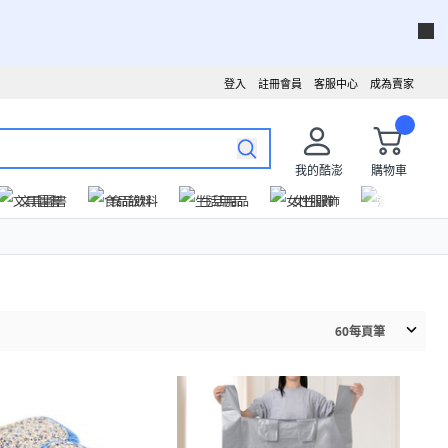
登入
註冊會員
客服中心
成為賣家
我的酷澎
購物車
文具圖書
食品飲料
生活用品
女性服飾
運動戶外
60
每頁筆