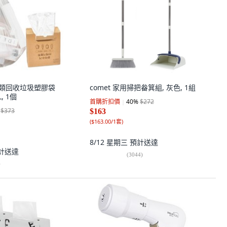
合分類回收垃圾塑膠袋
comet 家用掃把畚箕組, 灰色, 1組
L, 1個
首購折扣價
40
%
$272
$373
$163
(
$163.00/1套
)
8/12 星期三
預計送達
計送達
(
3044
)
)