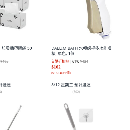
E 垃圾桶塑膠袋 50
DAELIM BATH 水轉螺桿多功能噴
槍, 單色, 1個
$495
首購折扣價
61
%
$424
$162
(
$162.00/1個
)
計送達
8/12 星期三
預計送達
5
)
(
592
)