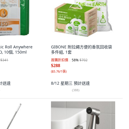
c Roll Anywhere
GIBONE 附拉繩方便的香氛回收袋
, 10個, 150ml
多件組, 1套
$341
首購折扣價
58
%
$702
$288
(
$5.76/1張
)
計送達
8/12 星期三
預計送達
)
(
388
)