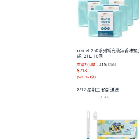
comet 250系列補充裝無香味塑
袋, 21L, 10個
首購折扣價
41
%
$364
$213
(
$21.30/1張
)
8/12 星期三
預計送達
(
1641
)