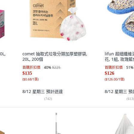
L,
comet 抽取式垃圾分類加厚塑膠袋,
lifun 超細
20L, 200個
花, 1組, 玫瑰
首購折扣價
40
%
$225
首購折扣價
51
%
$135
$126
(
$0.68/1張
)
(
$126.00/1個
)
8/12 星期三
預計送達
8/12 星期三
預
(
742
)
(
613