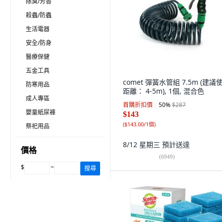
除臭/芳香
殺蟲/防蟲
生活電器
安全/防身
醫療保健
五金工具
comet 彈簧水管組 7.5m (建議
防寒用品
距離： 4-5m), 1個, 混合色
成人專區
首購折扣價
50
%
$287
嬰童紙尿褲
$143
(
$143.00/1個
)
祭祀用品
8/12 星期三
預計送達
價格
(
6949
)
$
~
搜尋