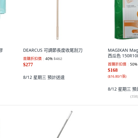
膠
DEARCUS 可調節長度收尾刮刀
MAGIKAN Magi
西瓜色 150R10D
首購折扣價
40
%
$462
首購折扣價
50
%
$277
$168
(
$16.80/1張
)
8/12 星期三
預計送達
8/12 星期三
預
(
358