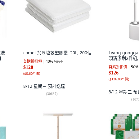
式洗
comet 加厚垃圾塑膠袋, 20L, 200個
Living gon
個
頭清潔刷2件組, 
首購折扣價
40
%
$201
首購折扣價
50
%
$120
$126
(
$0.60/1張
)
(
$126.00/1個
)
8/12 星期三
預計送達
8/12 星期三
預
(
30637
)
(
107