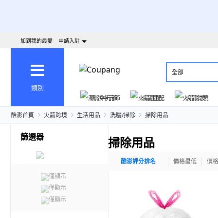
加到我的最愛
申請入駐
全部
類別
澎派中元節
火箭速配
火箭跨境
酷澎首頁
火箭跨境
生活用品
洗曬/掃除
掃除用品
篩選器
掃除用品
酷澎評分排名
價格最低
價
僅顯示
僅顯示
僅顯示