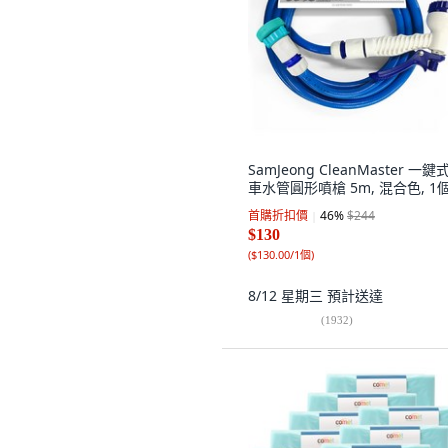
SamJeong CleanMaster 一鍵
車水管圓形噴槍 5m, 混合色, 1
首購折扣價
46
%
$244
$130
(
$130.00/1個
)
8/12 星期三
預計送達
(
1932
)