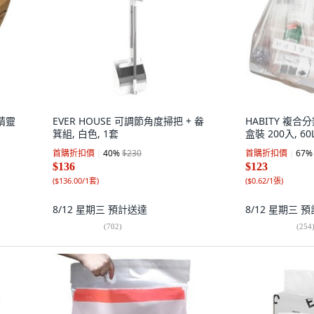
式精靈
EVER HOUSE 可調節角度掃把 + 畚
HABITY 複
箕組, 白色, 1套
盒裝 200入, 60
首購折扣價
40
%
$230
首購折扣價
67
%
$136
$123
(
$136.00/1套
)
(
$0.62/1張
)
8/12 星期三
預計送達
8/12 星期三
預
(
702
)
(
254