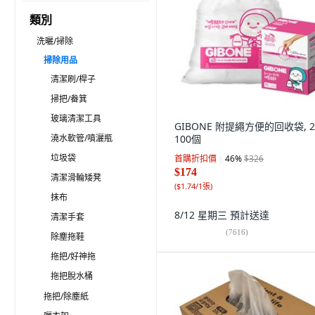
類別
洗曬/掃除
掃除用品
清潔刷/桿子
掃把/畚箕
玻璃清潔工具
GIBONE 附提繩方便的回收袋, 20
澆水軟管/噴灑瓶
100個
垃圾袋
首購折扣價
46
%
$326
$174
清潔滑輪矮凳
(
$1.74/1張
)
抹布
8/12 星期三
預計送達
清潔手套
(
7616
)
除塵拖鞋
拖把/好神拖
拖把脫水桶
拖把/除塵紙