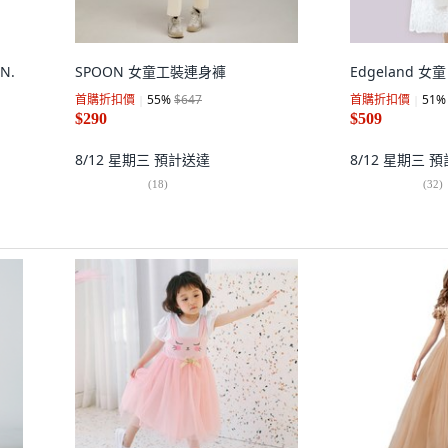
N.
SPOON 女童工裝連身褲
Edgeland 
首購折扣價
55
%
$647
首購折扣價
51
%
$290
$509
8/12 星期三
預計送達
8/12 星期三
預
(
18
)
(
32
)