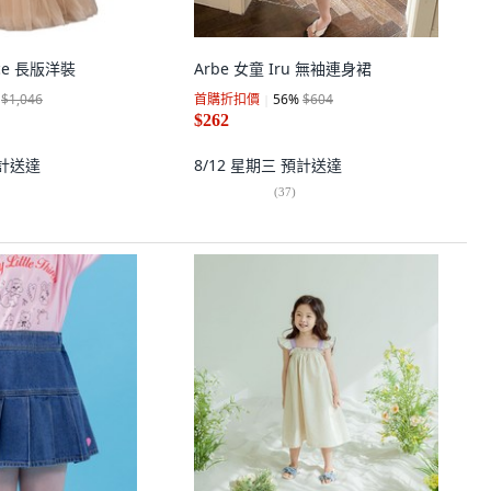
ace 長版洋裝
Arbe 女童 Iru 無袖連身裙
$1,046
首購折扣價
56
%
$604
$262
計送達
8/12 星期三
預計送達
(
37
)