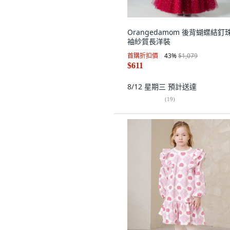
Orangedamom 後背蝴蝶結釘
袖紗質長洋裝
首購折扣價
43
%
$1,079
$611
8/12 星期三
預計送達
(
19
)