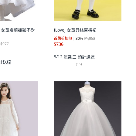
ory 女童胸前抓皺不對
ILoveJ 女童貝絲百褶裙
首購折扣價
30
%
$1,052
$977
$736
8/12 星期三
預計送達
計送達
(
15
)