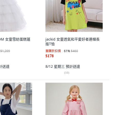
MOM 女童雪紡蛋糕蓬
jackid 女童透氣和平愛好者連帽長
版T恤
$1,209
首購折扣價
61
%
$460
$178
計送達
8/12 星期三
預計送達
(
10
)