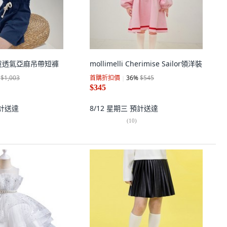
s 女童透氣亞麻吊帶短褲
mollimelli Cherimise Sailor領洋裝
$1,003
首購折扣價
36
%
$545
$345
計送達
8/12 星期三
預計送達
(
10
)