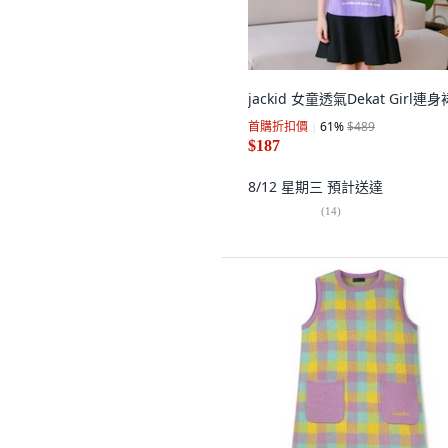
jackid 女童透氣Dekat Girl連身
首購折扣價
61
%
$489
$187
8/12 星期三
預計送達
(
14
)