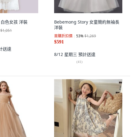
女童 白色女孩 洋裝
Bebemong Story 女童簡約無袖長
洋裝
$1,051
首購折扣價
53
%
$1,269
$591
計送達
8/12 星期三
預計送達
(
41
)