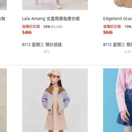
珠無
Lala Amang 女童周壽兔連衣裙
Edgeland Gr
首購折扣價
59
%
$1,155
首購折扣價
19
%
$466
$846
8/12 星期三
預計送達
8/12 星期三
預
(
97
)
(
13
)