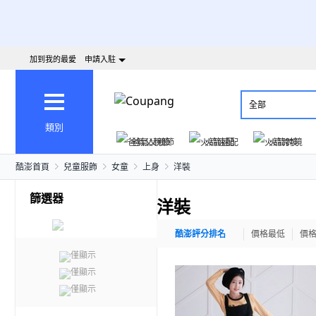
加到我的最愛
申請入駐
全部
類別
爸氣父親節
火箭速配
火箭跨境
酷澎首頁
兒童服飾
女童
上身
洋裝
篩選器
洋裝
酷澎評分排名
價格最低
價
僅顯示
僅顯示
僅顯示