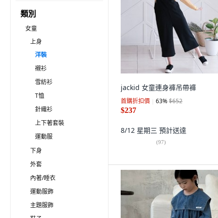
類別
女童
上身
洋裝
襯衫
雪紡衫
jackid 女童連身褲吊帶褲
T恤
首購折扣價
63
%
$652
針織衫
$237
上下著套裝
8/12 星期三
預計送達
運動服
(
97
)
下身
外套
內著/睡衣
運動服飾
主題服飾