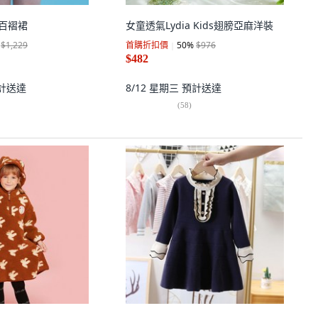
er百褶裙
女童透氣Lydia Kids翅膀亞麻洋裝
$1,229
首購折扣價
50
%
$976
$482
計送達
8/12 星期三
預計送達
(
58
)