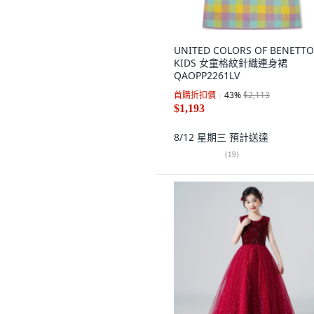
UNITED COLORS OF BENETTO
KIDS 女童格紋針織連身裙
QAOPP2261LV
首購折扣價
43
%
$2,113
$1,193
8/12 星期三
預計送達
(
19
)