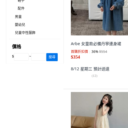
鞋子
配件
男童
嬰幼兒
兒童中性服飾
Arbe 女童款必備丹寧連身裙
價格
首購折扣價
36
%
$554
$
~
搜尋
$354
8/12 星期三
預計送達
(
12
)