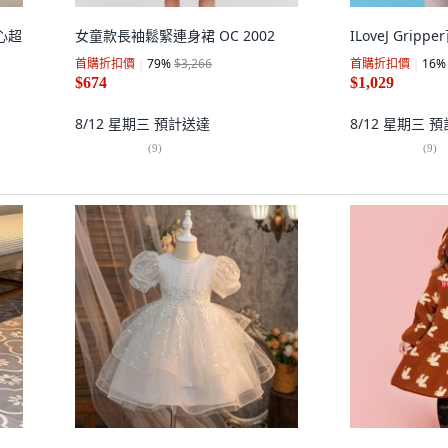
愛心超
女童款長袖鬆緊連身裙 OC 2002
ILoveJ Gripp
首購折扣價
79
%
$3,266
首購折扣價
16
%
$674
$1,029
8/12 星期三
預計送達
8/12 星期三
預
(
9
)
(
9
)