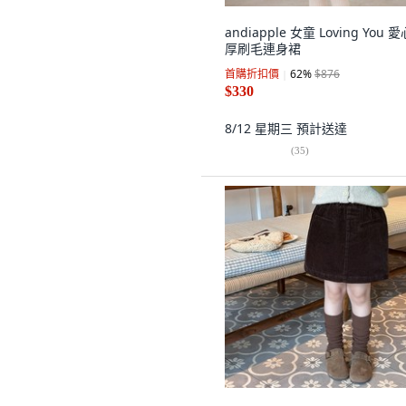
andiapple 女童 Loving You 
厚刷毛連身裙
首購折扣價
62
%
$876
$330
8/12 星期三
預計送達
(
35
)