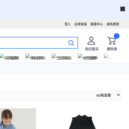
登入
註冊會員
客服中心
成為賣家
我的酷澎
購物車
文具圖書
食品飲料
生活用品
女性服飾
運動戶外
60
每頁筆