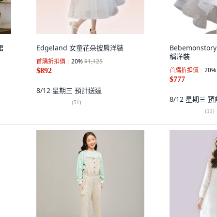
裙
Edgeland 女童花朵披肩洋裝
Bebemonst
稱洋裝
首購折扣價
20
%
$1,125
首購折扣價
20
%
$892
$777
8/12 星期三
預計送達
8/12 星期三
預
(
51
)
(
11
)