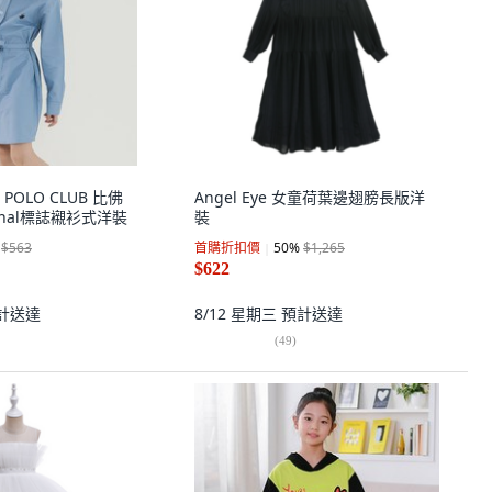
S POLO CLUB 比佛
Angel Eye 女童荷葉邊翅膀長版洋
gnal標誌襯衫式洋裝
裝
$563
首購折扣價
50
%
$1,265
$622
計送達
8/12 星期三
預計送達
(
49
)