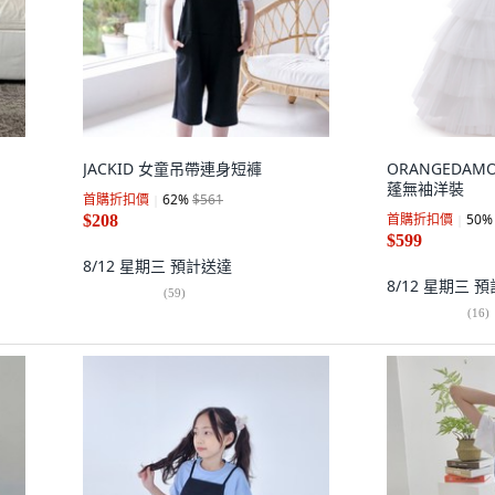
JACKID 女童吊帶連身短褲
ORANGEDA
蓬無袖洋裝
首購折扣價
62
%
$561
首購折扣價
50
%
$208
$599
8/12 星期三
預計送達
8/12 星期三
預
(
59
)
(
16
)