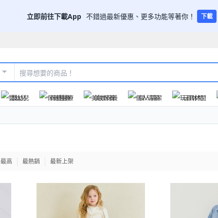
立即前往下載App
不錯過最新優惠、更多功能等著你！
下載
嬰幼兒
保健醫療
美妝保養
個人清潔
玩具休閒
格最高
最熱銷
最新上架