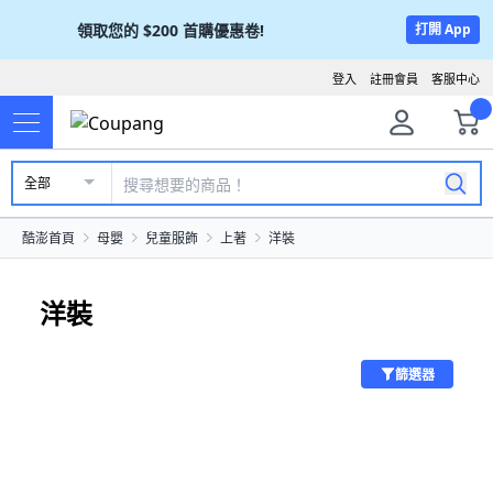
領取您的
$200
首購優惠卷!
打開 App
登入
註冊會員
客服中心
全部
酷澎首頁
母嬰
兒童服飾
上著
洋裝
洋裝
篩選器