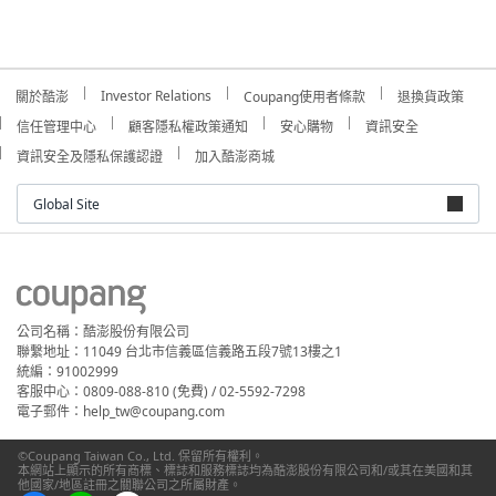
Investor Relations
關於酷澎
Coupang使用者條款
退換貨政策
信任管理中心
顧客隱私權政策通知
安心購物
資訊安全
資訊安全及隱私保護認證
加入酷澎商城
Global Site
公司名稱：酷澎股份有限公司
聯繫地址：11049 台北市信義區信義路五段7號13樓之1
統編：91002999
客服中心：0809-088-810 (免費) / 02-5592-7298
電子郵件：help_tw@coupang.com
©Coupang Taiwan Co., Ltd. 保留所有權利。
本網站上顯示的所有商標、標誌和服務標誌均為酷澎股份有限公司和/或其在美國和其
他國家/地區註冊之關聯公司之所屬財產。