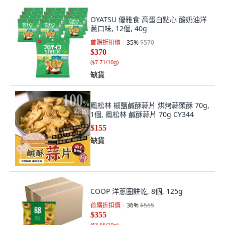
OYATSU 優雅食 高蛋白點心 酸奶油洋
蔥口味, 12個, 40g
首購折扣價
35
%
$570
$370
(
$7.71/10g
)
缺貨
鳳松林 椒鹽鹹酥蒜片 烘烤蒜頭酥 70g,
1個, 鳳松林 鹹酥蒜片 70g CY344
$155
缺貨
COOP 洋蔥圈餅乾, 8個, 125g
首購折扣價
36
%
$555
$355
(
$3.55/10g
)