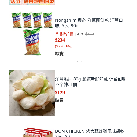
Nongshim 農心 洋蔥圈餅乾 洋蔥口
味, 5包, 90g
首購折扣價
45
%
$430
$234
(
$5.20/10g
)
缺貨
(
3
)
洋蔥脆片 80g 嚴選新鮮洋蔥 保留甜味
不辛辣, 1個
$129
缺貨
DON CHICKEN 烤大蒜炸雞風味餅乾,
75g, 8入