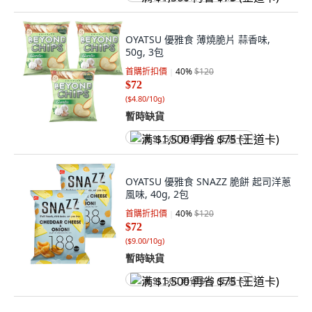
OYATSU 優雅食 薄燒脆片 蒜香味,
50g, 3包
首購折扣價
40
%
$120
$72
(
$4.80/10g
)
暫時缺貨
满 $1,500 再省 $75 (王道卡)
OYATSU 優雅食 SNAZZ 脆餅 起司洋蔥
風味, 40g, 2包
首購折扣價
40
%
$120
$72
(
$9.00/10g
)
暫時缺貨
满 $1,500 再省 $75 (王道卡)