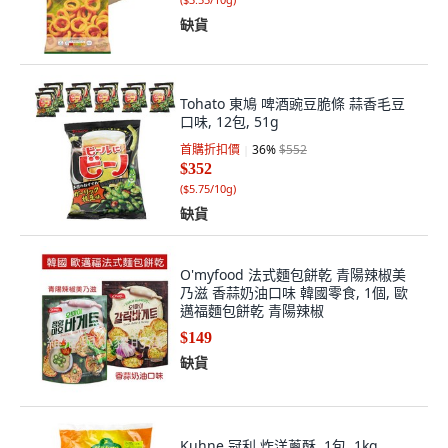
缺貨
Tohato 東鳩 啤酒豌豆脆條 蒜香毛豆
口味, 12包, 51g
首購折扣價
36
%
$552
$352
(
$5.75/10g
)
缺貨
O'myfood 法式麵包餅乾 青陽辣椒美
乃滋 香蒜奶油口味 韓國零食, 1個, 歐
邁福麵包餅乾 青陽辣椒
$149
缺貨
Kuhne 冠利 炸洋蔥酥, 1包, 1kg