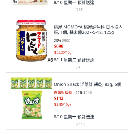
8/10 星期一
預計送達
(
288
)
桃屋 MOMOYA 桃屋調味料 日本境內
版, 1個, 蒜末醬2027-5-18, 125g
23
%
$900
$690
(
$55.20/10g
)
8/11 星期二
預計送達
(
2
)
Onion Snack 洋蔥條 餅乾, 83g, 6個
首購折扣價
42
%
$246
$142
(
$2.85/10g
)
8/10 星期一
預計送達
(
6371
)