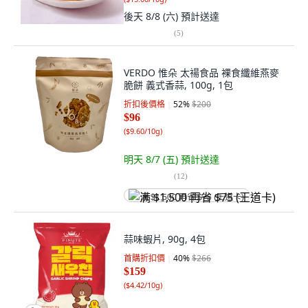
後天 8/8 (六)
預計送達
(
5
)
VERDO 惟朵 太禓食品 裸食纖維燕麥
脆餅 義式香蒜, 100g, 1包
折扣後價格
52
%
$200
$96
(
$9.60/10g
)
明天 8/7 (五)
預計送達
(
12
)
满 $1,500 再省 $75 (王道卡)
蒜味蝦片, 90g, 4包
首購折扣價
40
%
$266
$159
(
$4.42/10g
)