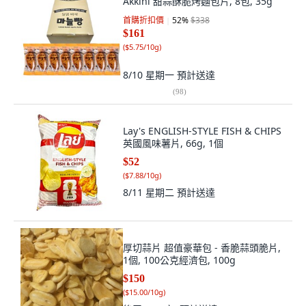
Akkini 甜蒜酥脆烤麵包片, 8包, 35g
首購折扣價
52
%
$338
$161
(
$5.75/10g
)
8/10 星期一
預計送達
(
98
)
Lay's ENGLISH-STYLE FISH & CHIPS
英國風味薯片, 66g, 1個
$52
(
$7.88/10g
)
8/11 星期二
預計送達
厚切蒜片 超值豪華包 - 香脆蒜頭脆片,
1個, 100公克經濟包, 100g
$150
(
$15.00/10g
)