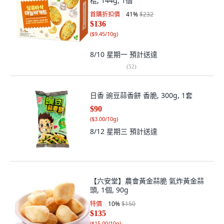
棍, 144g, 1個
首購折扣價
41
%
$232
$136
(
$9.45/10g
)
8/10 星期一
預計送達
(
52
)
日香 豌豆蒜香餅 香脆, 300g, 1套
$90
(
$3.00/10g
)
8/12 星期三
預計送達
【六安堂】農會黃金蒜脆 氣炸黃金蒜
頭, 1個, 90g
特價
10
%
$150
$135
(
$15.00/10g
)