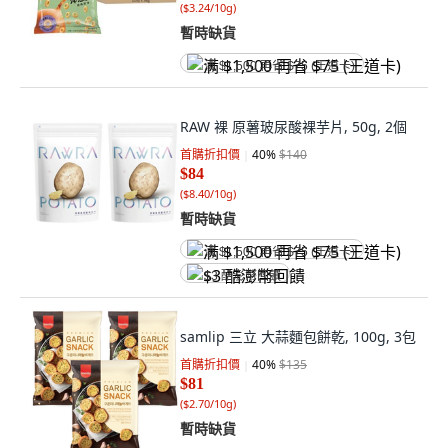
(
$3.24/10g
)
暫時缺貨
满 $1,500 再省 $75 (王道卡)
RAW 裸 原薯玻尿酸裸芋片, 50g, 2個
首購折扣價
40
%
$140
$84
(
$8.40/10g
)
暫時缺貨
满 $1,500 再省 $75 (王道卡)
$3 酷澎幣回饋
samlip 三立 大蒜麵包餅乾, 100g, 3包
首購折扣價
40
%
$135
$81
(
$2.70/10g
)
暫時缺貨