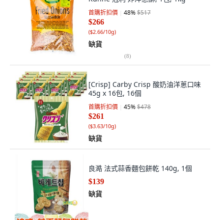
首購折扣價
48
%
$517
$266
(
$2.66/10g
)
缺貨
(
8
)
[Crisp] Carby Crisp 酸奶油洋蔥口味
45g x 16包, 16個
首購折扣價
45
%
$478
$261
(
$3.63/10g
)
缺貨
良澔 法式蒜香麵包餅乾 140g, 1個
$139
缺貨