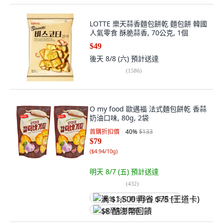
LOTTE 樂天蒜香麵包餅乾 麵包餅 韓國
人氣零食 酥脆蒜香, 70公克, 1個
$49
後天 8/8 (六)
預計送達
(
1586
)
O my food 歐邁福 法式麵包餅乾 香蒜
奶油口味, 80g, 2袋
首購折扣價
40
%
$133
$79
(
$4.94/10g
)
明天 8/7 (五)
預計送達
(
432
)
满 $1,500 再省 $75 (王道卡)
$8 酷澎幣回饋