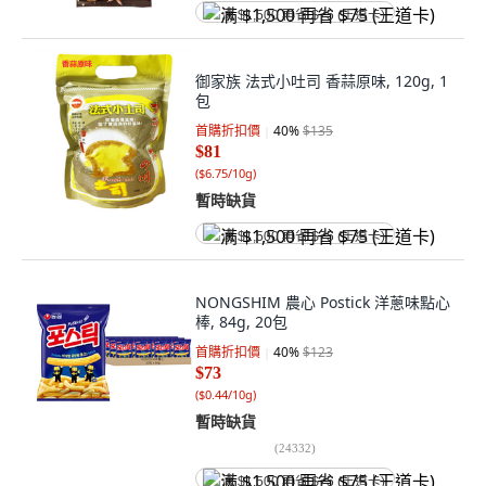
满 $1,500 再省 $75 (王道卡)
御家族 法式小吐司 香蒜原味, 120g, 1
包
首購折扣價
40
%
$135
$81
(
$6.75/10g
)
暫時缺貨
满 $1,500 再省 $75 (王道卡)
NONGSHIM 農心 Postick 洋蔥味點心
棒, 84g, 20包
首購折扣價
40
%
$123
$73
(
$0.44/10g
)
暫時缺貨
(
24332
)
满 $1,500 再省 $75 (王道卡)