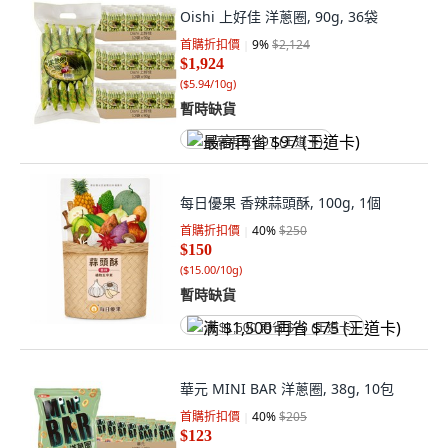
Oishi 上好佳 洋蔥圈, 90g, 36袋
首購折扣價
9
%
$2,124
$1,924
(
$5.94/10g
)
暫時缺貨
最高再省 $97 (王道卡)
每日優果 香辣蒜頭酥, 100g, 1個
首購折扣價
40
%
$250
$150
(
$15.00/10g
)
暫時缺貨
满 $1,500 再省 $75 (王道卡)
華元 MINI BAR 洋蔥圈, 38g, 10包
首購折扣價
40
%
$205
$123