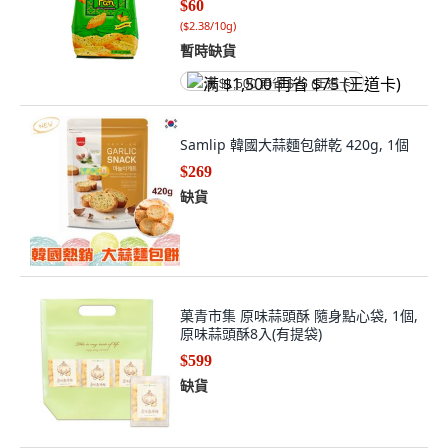
$60
(
$2.38/10g
)
暫時缺貨
满 $1,500 再省 $75 (王道卡)
Samlip 韓國大蒜麵包餅乾 420g, 1個
$269
缺貨
菓青市集 原味蒜頭酥 隨身點心袋, 1個,
原味蒜頭酥8入(有提袋)
$599
缺貨