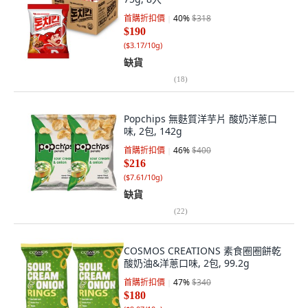
首購折扣價
40
%
$318
$190
(
$3.17/10g
)
缺貨
(
18
)
Popchips 無麩質洋芋片 酸奶洋蔥口
味, 2包, 142g
首購折扣價
46
%
$400
$216
(
$7.61/10g
)
缺貨
(
22
)
COSMOS CREATIONS 素食圈圈餅乾
酸奶油&洋蔥口味, 2包, 99.2g
首購折扣價
47
%
$340
$180