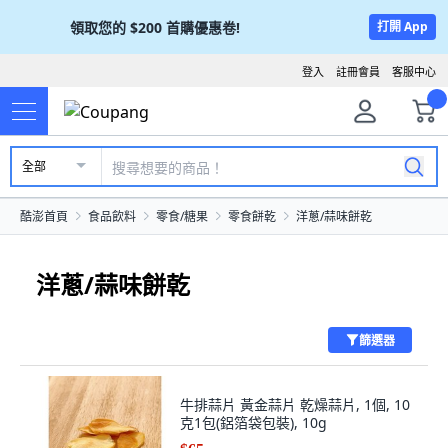
領取您的
$200
首購優惠卷!
打開 App
登入
註冊會員
客服中心
全部
酷澎首頁
食品飲料
零食/糖果
零食餅乾
洋蔥/蒜味餅乾
洋蔥/蒜味餅乾
篩選器
牛排蒜片 黃金蒜片 乾燥蒜片, 1個, 10
克1包(鋁箔袋包裝), 10g