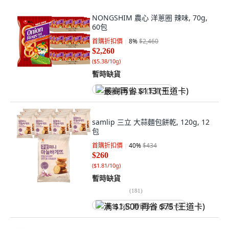
NONGSHIM 農心 洋蔥圈 辣味, 70g,
60包
首購折扣價
8
%
$2,460
$2,260
(
$5.38/10g
)
暫時缺貨
最高再省 $113 (王道卡)
samlip 三立 大蒜麵包餅乾, 120g, 12
包
首購折扣價
40
%
$434
$260
(
$1.81/10g
)
暫時缺貨
(
181
)
满 $1,500 再省 $75 (王道卡)