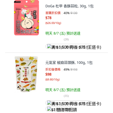
DoGa 杜甲 香酥蒜粒, 30g, 1包
首購折扣價
40
%
$130
$78
(
$26.00/10g
)
明天 8/7 (五)
預計送達
(
28
)
满 $1,500 再省 $75 (王道卡)
元氣家 椒麻蒜頭酥, 100g, 1包
折扣後價格
49
%
$193
$98
(
$9.80/10g
)
明天 8/7 (五)
預計送達
(
35
)
满 $1,500 再省 $75 (王道卡)
$1 酷澎幣回饋