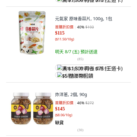
满 $1,500 再省 $75 (王道卡)
元氣家 原味香蒜片, 100g, 1包
首購折扣價
40
%
$193
$115
(
$11.50/10g
)
明天 8/7 (五)
預計送達
(
85
)
满 $1,500 再省 $75 (王道卡)
$5 酷澎幣回饋
炸洋蔥, 2個, 90g
首購折扣價
46
%
$272
$145
(
$8.06/10g
)
缺貨
(
30
)