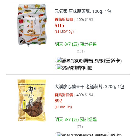
元氣家 原味蒜頭酥, 100g, 1包
首購折扣價
40
%
$193
$115
(
$11.50/10g
)
明天 8/7 (五)
預計送達
(
131
)
满 $1,500 再省 $75 (王道卡)
$5 酷澎幣回饋
大溪廖心蘭豆干 老道蒜片, 320g, 1包
首購折扣價
40
%
$154
$92
(
$2.88/10g
)
明天 8/7 (五)
預計送達
(
75
)