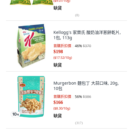
(
$9.07/10g
)
缺貨
(
8
)
Kellogg's 家樂氏 酸奶油洋蔥餅乾片,
1包, 113g
首購折扣價
46
%
$370
$198
(
$17.52/10g
)
缺貨
Murgerbon 麵包丁 大蒜口味, 20g,
10包
首購折扣價
56
%
$386
$166
(
$8.30/10g
)
缺貨
(
317
)