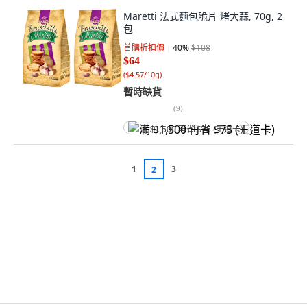
Maretti 法式麵包脆片 烤大蒜, 70g, 2
包
首購折扣價
40
%
$108
$64
(
$4.57/10g
)
暫時缺貨
(
9
)
满 $1,500 再省 $75 (王道卡)
1
3
2