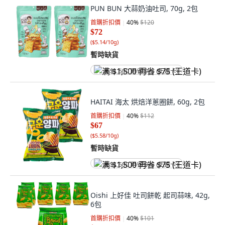
PUN BUN 大蒜奶油吐司, 70g, 2包
首購折扣價
40
%
$120
$72
(
$5.14/10g
)
暫時缺貨
满 $1,500 再省 $75 (王道卡)
HAITAI 海太 烘焙洋蔥圈餅, 60g, 2包
首購折扣價
40
%
$112
$67
(
$5.58/10g
)
暫時缺貨
满 $1,500 再省 $75 (王道卡)
Oishi 上好佳 吐司餅乾 起司蒜味, 42g,
6包
首購折扣價
40
%
$101