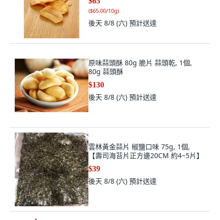
$65
(
$65.00/10g
)
後天 8/8 (六)
預計送達
原味蒜頭酥 80g 脆片 蒜頭乾, 1個,
80g 蒜頭酥
$130
後天 8/8 (六)
預計送達
雲林黃金蒜片 椒鹽口味 75g, 1個,
【壽司海苔片正方邊20CM 約4~5片】
$39
後天 8/8 (六)
預計送達