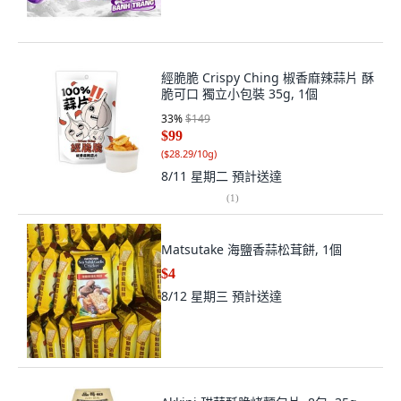
經脆脆 Crispy Ching 椒香麻辣蒜片 酥
脆可口 獨立小包裝 35g, 1個
33
%
$149
$99
(
$28.29/10g
)
8/11 星期二
預計送達
(
1
)
Matsutake 海鹽香蒜松茸餅, 1個
$4
8/12 星期三
預計送達