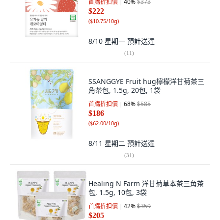
首購折扣價
40
%
$373
$222
(
$10.75/10g
)
8/10 星期一
預計送達
(
11
)
SSANGGYE Fruit hug檸檬洋甘菊茶三
角茶包, 1.5g, 20包, 1袋
首購折扣價
68
%
$585
$186
(
$62.00/10g
)
8/11 星期二
預計送達
(
31
)
Healing N Farm 洋甘菊草本茶三角茶
包, 1.5g, 10包, 3袋
首購折扣價
42
%
$359
$205