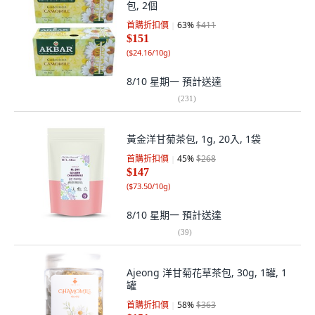
包, 2個
首購折扣價
63
%
$411
$151
(
$24.16/10g
)
8/10 星期一
預計送達
(
231
)
黃金洋甘菊茶包, 1g, 20入, 1袋
首購折扣價
45
%
$268
$147
(
$73.50/10g
)
8/10 星期一
預計送達
(
39
)
Ajeong 洋甘菊花草茶包, 30g, 1罐, 1
罐
首購折扣價
58
%
$363