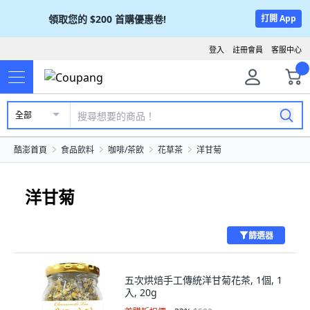
領取您的
$200
首購優惠卷!
打開 App
登入
註冊會員
客服中心
全部
酷澎首頁
食品飲料
咖啡/茶飲
花草茶
洋甘菊
洋甘菊
篩選器
五次烘焙手工傳統洋甘菊花茶, 1個, 1
入, 20g