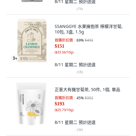
8/11 星期二
預計送達
(
70
)
SSANGGYE 水果擁抱茶 檸檬洋甘菊,
10包, 3盒, 1.5g
首購折扣價
69
%
$493
$151
(
$33.56/10g
)
8/11 星期二
預計送達
(
18
)
正憲大有機甘菊茶, 50件, 1個, 單品
首購折扣價
45
%
$352
$193
(
$25.73/10g
)
8/11 星期二
預計送達
(
36
)