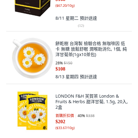
(
$67.20/10g
)
8/11 星期二
預計送達
(
12
)
餅乾樹 台灣製 檢驗合格 無咖啡因 低
卡 無糖 放鬆舒眠 潤喉助消化, 1個, 純
洋甘菊茶(1gx10茶包)
28
%
$150
$108
8/13 星期四
預計送達
LONDON F&H 芙賀茶 London &
Fruits & Herbs 甜洋甘菊, 1.5g, 20入,
2盒
首購折扣價
40
%
$338
$202
(
$33.67/10g
)