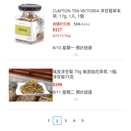
CLAYTON TEA VICTORIA 洋甘菊草本
茶, 17g, 1入, 1個
首購折扣價
56
%
$292
$127
(
$74.71/10g
)
8/10 星期一
預計送達
(
5
)
埃及洋甘菊 75g 無添加花草茶, 1個,
洋甘菊75克
$199
8/11 星期二
預計送達
(
1
)
1
3
4
5
2