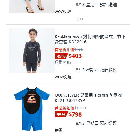
8/13 星期四
預計送達
WOW免運
(
11
)
Kkokkomasyu 幾何圖案防磨衣上衣下
身套裝 KD32016
首購折扣價
$796
$403
49
%
運費 $195
8/13 星期四
預計送達
WOW免運
QUIKSILVER 兒童用 1.5mm 防寒衣
KE21TU047KYP
首購折扣價
$1,809
$798
55
%
8/13 星期四
預計送達
免運