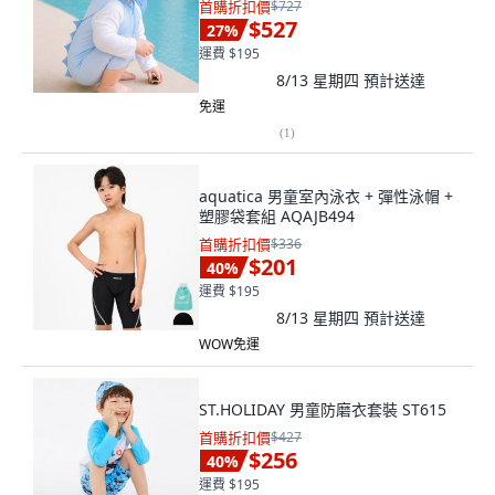
首購折扣價
$727
$527
27
%
運費 $195
8/13 星期四
預計送達
免運
(
1
)
aquatica 男童室內泳衣 + 彈性泳帽 +
塑膠袋套組 AQAJB494
首購折扣價
$336
$201
40
%
運費 $195
8/13 星期四
預計送達
WOW免運
ST.HOLIDAY 男童防磨衣套裝 ST615
首購折扣價
$427
$256
40
%
運費 $195