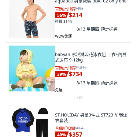
aquatica 男童泳裝 BBK102 only one
首購折扣價
$493
$214
56
%
運費 $195
8/13 星期四
預計送達
WOW免運
babyan 冰淇淋印花泳衣組 上衣+內褲
式尿布 9-12kg
首購折扣價
$1,216
$734
39
%
8/13 星期四
預計送達
免運
(
20
)
ST.HOLIDAY 男童3件式 ST723 防曬泳
衣套裝
首購折扣價
$604
$357
40
%