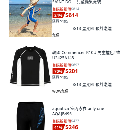
SAINT DOLL 兒童糖果泳裝
首購折扣價
$814
$614
24
%
運費 $195
8/13 星期四
預計送達
免運
韓國 Commencer R10U 男童撞色T恤
U2425A143
首購折扣價
$693
$201
70
%
運費 $195
8/13 星期四
預計送達
WOW免運
aquatica 室內泳衣 only one
AQAJB496
首購折扣價
$423
$246
41
%