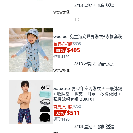
8/13 星期四
預計送達
WOW免運
(
1
)
woojooi 兒童海底世界泳衣+泳帽套裝
首購折扣價
$605
$405
33
%
運費 $195
8/13 星期四
預計送達
WOW免運
aquatica 青少年室內泳衣 + 一般泳鏡
+ 收納袋 + 鼻夾 + 耳塞 + 矽膠泳帽 +
彈性泳帽套組 BBK101
首購折扣價
$752
$511
32
%
運費 $195
8/13 星期四
預計送達