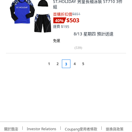
ST.HOLIDAY 男童長袖泳裝 ST710 3件
組
首購折扣價
$851
$503
40
%
運費 $195
8/13 星期四
預計送達
免運
(
539
)
1
2
4
5
3
Investor Relations
關於酷澎
Coupang使用者條款
退換貨政策