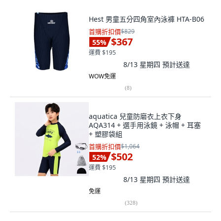
Hest 男童五分四角室內泳褲 HTA-B06
首購折扣價
$829
$367
55
%
運費 $195
8/13 星期四
預計送達
WOW免運
(
8
)
aquatica 兒童防磨衣上衣下身
AQA314 + 選手用泳鏡 + 泳帽 + 耳塞
+ 塑膠袋組
首購折扣價
$1,064
$502
52
%
運費 $195
8/13 星期四
預計送達
免運
(
328
)