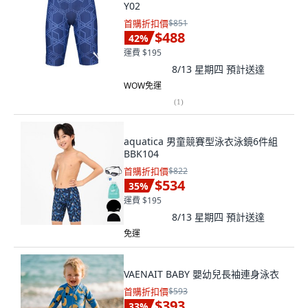
Y02
首購折扣價
$851
$488
42
%
運費 $195
8/13 星期四
預計送達
WOW免運
(
1
)
aquatica 男童競賽型泳衣泳鏡6件組
BBK104
首購折扣價
$822
$534
35
%
運費 $195
8/13 星期四
預計送達
免運
VAENAIT BABY 嬰幼兒長袖連身泳衣
首購折扣價
$593
$393
33
%