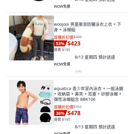
WOW免運
woojooi 男童衝浪防曬泳衣上衣 + 下
身 + 泳帽組
首購折扣價
$909
$423
53
%
運費 $195
8/13 星期四
預計送達
WOW免運
(
14
)
aquatica 青少年室內泳衣 + 一般泳鏡
+ 收納袋 + 鼻夾 + 耳塞 + 矽膠泳帽 +
彈性泳帽組合 BBK106
首購折扣價
$752
$478
36
%
運費 $195
8/13 星期四
預計送達
WOW免運