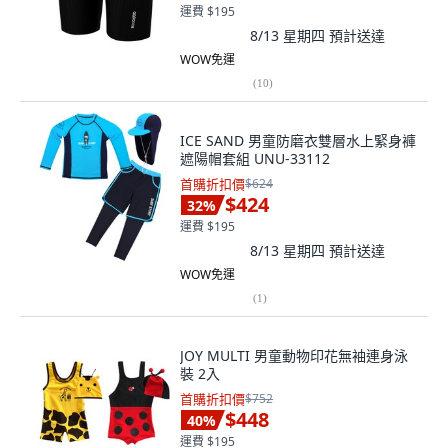
運費 $195
8/13 星期四
預計送達
WOW免運
(
10
)
ICE SAND 男童防磨衣雙層水上緊身褲
遮陽帽套組 UNU-33112
首購折扣價
$624
$424
32
%
運費 $195
8/13 星期四
預計送達
WOW免運
(
1
)
JOY MULTI 男童動物印花無袖連身泳
裝 2入
首購折扣價
$752
$448
40
%
運費 $195