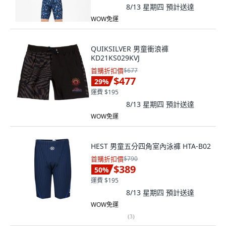
8/13 星期四
預計送達
WOW免運
QUIKSILVER 男童衝浪褲
KD21KS029KVJ
首購折扣價
$677
$477
29
%
運費 $195
8/13 星期四
預計送達
WOW免運
HEST 男童五分四角室內泳褲 HTA-B02
首購折扣價
$790
$389
50
%
運費 $195
8/13 星期四
預計送達
WOW免運
(
3
)