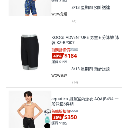
運費 $195
8/13 星期四
預計送達
WOW免運
(
3
)
KOOGI ADVENTURE 男童五分泳褲 泳
裝 KZ-BP007
首購折扣價
$308
$184
40
%
運費 $195
8/13 星期四
預計送達
WOW免運
(
14
)
aquatica 男童室內泳衣 AQAJB494 一
般泳鏡6件組
首購折扣價
$550
$350
36
%
運費 $195