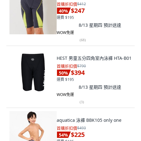
首購折扣價
$412
$247
40
%
運費 $195
8/13 星期四
預計送達
WOW免運
(
68
)
HEST 男童五分四角室內泳褲 HTA-B01
首購折扣價
$790
$394
50
%
運費 $195
8/13 星期四
預計送達
WOW免運
(
3
)
aquatica 泳褲 BBK105 only one
首購折扣價
$493
$225
54
%