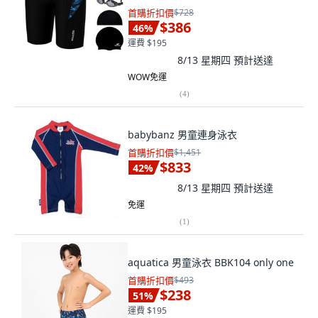
首購折扣價
$728
$386
46
%
運費 $195
8/13 星期四
預計送達
WOW免運
(
4
)
babybanz 男童連身泳衣
首購折扣價
$1,451
$833
42
%
8/13 星期四
預計送達
免運
(
1
)
aquatica 男童泳衣 BBK104 only one
首購折扣價
$493
$238
51
%
運費 $195