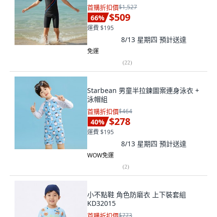
首購折扣價
$1,527
$509
66
%
運費 $195
8/13 星期四
預計送達
免運
(
22
)
Starbean 男童半拉鍊圖案連身泳衣 +
泳帽組
首購折扣價
$464
$278
40
%
運費 $195
8/13 星期四
預計送達
WOW免運
(
2
)
小不點鞋 角色防磨衣 上下裝套組
KD32015
首購折扣價
$773