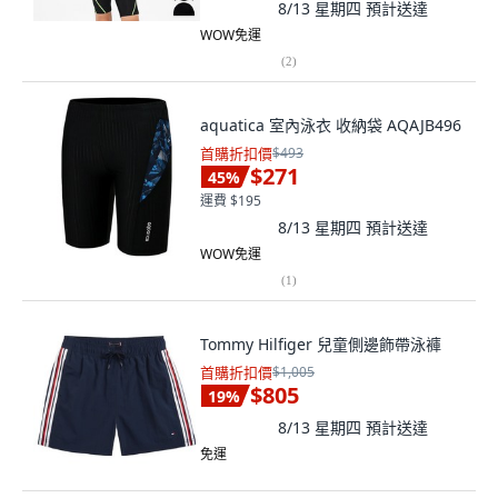
8/13 星期四
預計送達
WOW免運
(
2
)
aquatica 室內泳衣 收納袋 AQAJB496
首購折扣價
$493
$271
45
%
運費 $195
8/13 星期四
預計送達
WOW免運
(
1
)
Tommy Hilfiger 兒童側邊飾帶泳褲
首購折扣價
$1,005
$805
19
%
8/13 星期四
預計送達
免運