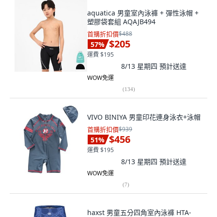
aquatica 男童室內泳褲 + 彈性泳帽 +
塑膠袋套組 AQAJB494
首購折扣價
$488
$205
57
%
運費 $195
8/13 星期四
預計送達
WOW免運
(
134
)
VIVO BINIYA 男童印花連身泳衣+泳帽
首購折扣價
$939
$456
51
%
運費 $195
8/13 星期四
預計送達
WOW免運
(
7
)
haxst 男童五分四角室內泳褲 HTA-