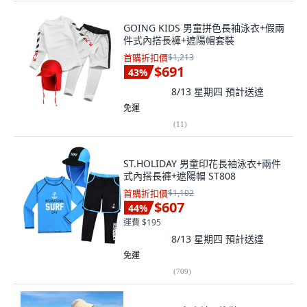
GOING KIDS 男童拼色長袖泳衣+假兩
件式內搭長褲+遮陽帽套裝
首購折扣價
$1,213
$691
43
%
8/13 星期四
預計送達
免運
(
11
)
ST.HOLIDAY 男童印花長袖泳衣+兩件
式內搭長褲+遮陽帽 ST808
首購折扣價
$1,102
$607
44
%
運費 $195
8/13 星期四
預計送達
免運
(
709
)