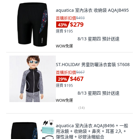
aquatica 室內泳衣 收納袋 AQAJB495
首購折扣價
$493
$279
43
%
運費 $195
8/13 星期四
預計送達
WOW免運
ST.HOLIDAY 男童防曬泳衣套裝 ST608
首購折扣價
$667
$467
29
%
運費 $195
8/13 星期四
預計送達
WOW免運
(
14
)
aquatica 室內泳衣 AQAJB496 + 一般
用泳鏡 + 收納袋 + 鼻夾 + 耳塞 2入 +
彈性泳帽 + 矽膠泳帽組合