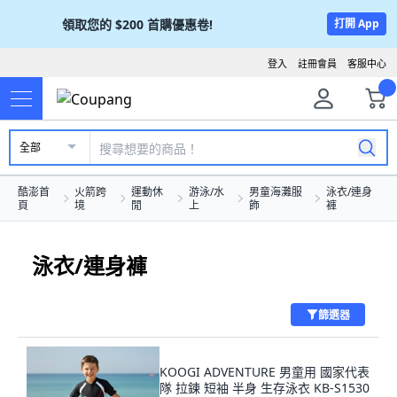
領取您的
$200
首購優惠卷!
打開 App
登入
註冊會員
客服中心
全部
酷澎首
火箭跨
運動休
游泳/水
男童海灘服
泳衣/連身
頁
境
閒
上
飾
褲
泳衣/連身褲
篩選器
KOOGI ADVENTURE 男童用 國家代表
隊 拉鍊 短袖 半身 生存泳衣 KB-S1530