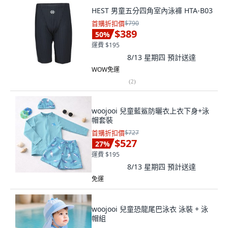
HEST 男童五分四角室內泳褲 HTA-B03
首購折扣價
$790
$389
50
%
運費 $195
8/13 星期四
預計送達
WOW免運
(
2
)
woojooi 兒童藍鯊防曬衣上衣下身+泳
帽套裝
首購折扣價
$727
$527
27
%
運費 $195
8/13 星期四
預計送達
免運
woojooi 兒童恐龍尾巴泳衣 泳裝 + 泳
帽組