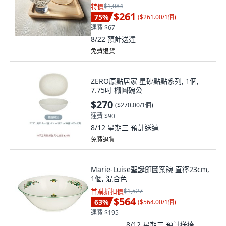
特價
$1,084
$261
75
%
(
$261.00/1個
)
運費 $67
8/22
預計送達
免費退貨
ZERO原點居家 星砂點點系列, 1個,
7.75吋 橢圓碗公
$270
(
$270.00/1個
)
運費 $90
8/12 星期三
預計送達
免費退貨
Marie-Luise聖誕節圖案碗 直徑23cm,
1個, 混合色
首購折扣價
$1,527
$564
63
%
(
$564.00/1個
)
運費 $195
8/12 星期三
預計送達