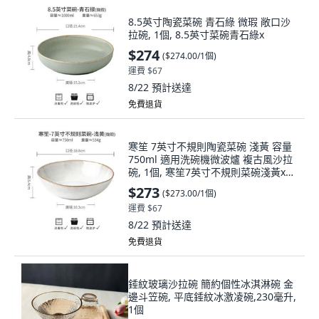
8.5英寸陶瓷菜碗 青石綠 微瑕 敞口沙
拉碗, 1個, 8.5英寸菜碗青石綠x
$274
(
$274.00/1個
)
運費 $67
8/22
預計送達
免費退貨
寒笙 7英寸不規則陶瓷菜碗 淺黃 容量
750ml 適用洗碗機微波爐 複古風沙拉
碗, 1個, 寒笙7英寸不規則菜碗淺黃x微
瑕
$273
(
$273.00/1個
)
運費 $67
8/22
預計送達
免費退貨
錘紋玻璃沙拉碗 簡約個性冰淇淋碗 金
邊斗笠碗, 平底錘紋冰激凌碗,230毫升,
1個