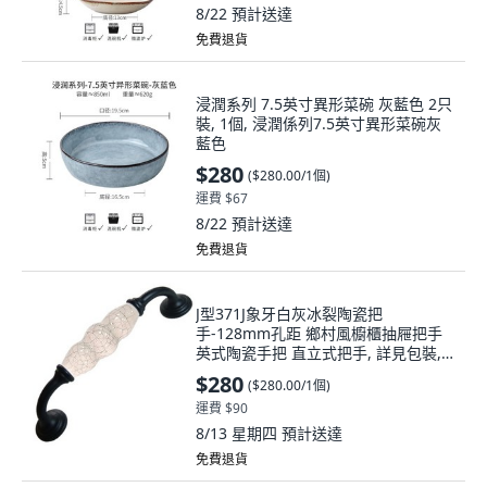
8/22
預計送達
免費退貨
浸潤系列 7.5英寸異形菜碗 灰藍色 2只
裝, 1個, 浸潤係列7.5英寸異形菜碗灰
藍色
$280
(
$280.00/1個
)
運費 $67
8/22
預計送達
免費退貨
J型371J象牙白灰冰裂陶瓷把
手-128mm孔距 鄉村風櫥櫃抽屜把手
英式陶瓷手把 直立式把手, 詳見包裝, 1
個
$280
(
$280.00/1個
)
運費 $90
8/13 星期四
預計送達
免費退貨