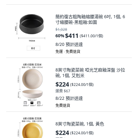
簡約復古粗陶釉縮腰湯碗 6吋, 1個, 6
寸縮腰碗-黑粗釉:如圖
$1,028
$411
60
%
(
$411.00/1個
)
8/20
預計送達
免運 ∙ 免費退貨
8英寸陶瓷菜碗 啞光芝麻釉深盤 沙拉
碗, 1個, 艾剋米
$224
(
$224.00/1個
)
運費 $67
8/22
預計送達
免費退貨
8英寸陶瓷菜碗, 1個, 黃色
$224
(
$224.00/1個
)