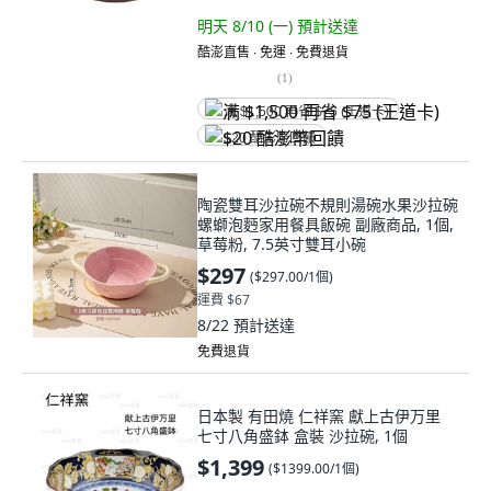
明天 8/10 (一)
預計送達
酷澎直售 ∙ 免運 ∙ 免費退貨
(
1
)
满 $1,500 再省 $75 (王道卡)
$20 酷澎幣回饋
陶瓷雙耳沙拉碗不規則湯碗水果沙拉碗
螺螄泡麪家用餐具飯碗 副廠商品, 1個,
草莓粉, 7.5英寸雙耳小碗
$297
(
$297.00/1個
)
運費 $67
8/22
預計送達
免費退貨
日本製 有田燒 仁祥窯 獻上古伊万里
七寸八角盛鉢 盒裝 沙拉碗, 1個
$1,399
(
$1399.00/1個
)