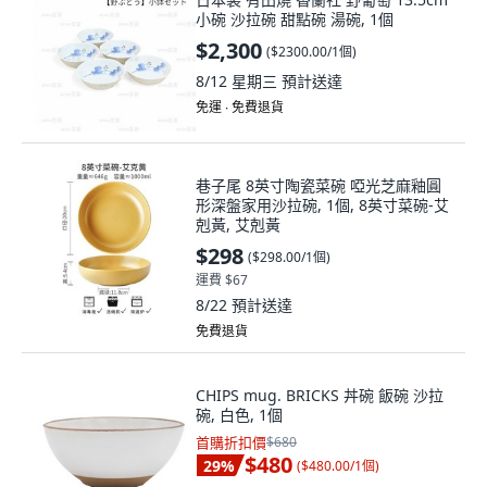
小碗 沙拉碗 甜點碗 湯碗, 1個
$2,300
(
$2300.00/1個
)
8/12 星期三
預計送達
免運 ∙ 免費退貨
巷子尾 8英寸陶瓷菜碗 啞光芝麻釉圓
形深盤家用沙拉碗, 1個, 8英寸菜碗-艾
剋黃, 艾剋黃
$298
(
$298.00/1個
)
運費 $67
8/22
預計送達
免費退貨
CHIPS mug. BRICKS 丼碗 飯碗 沙拉
碗, 白色, 1個
首購折扣價
$680
$480
29
%
(
$480.00/1個
)