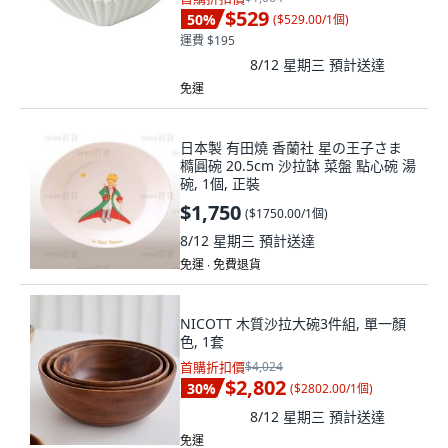
$529
50
%
(
$529.00/1個
)
運費 $195
8/12 星期三
預計送達
免運
日本製 有田燒 香蘭社 星の王子さま
橢圓碗 20.5cm 沙拉缽 菜盤 點心碗 湯
碗, 1個, 正裝
$1,750
(
$1750.00/1個
)
8/12 星期三
預計送達
免運 ∙ 免費退貨
NICOTT 木質沙拉大碗3件組, 單一顏
色, 1套
首購折扣價
$4,024
$2,802
30
%
(
$2802.00/1個
)
8/12 星期三
預計送達
免運