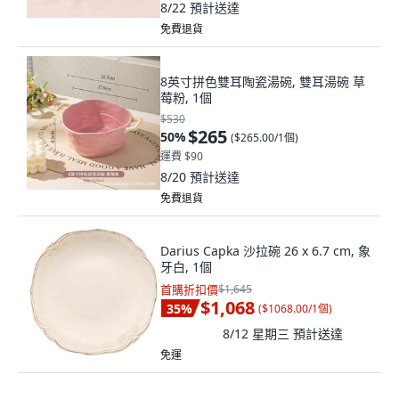
8/22
預計送達
免費退貨
8英寸拼色雙耳陶瓷湯碗, 雙耳湯碗 草
莓粉, 1個
$530
$265
50
%
(
$265.00/1個
)
運費 $90
8/20
預計送達
免費退貨
Darius Capka 沙拉碗 26 x 6.7 cm, 象
牙白, 1個
首購折扣價
$1,645
$1,068
35
%
(
$1068.00/1個
)
8/12 星期三
預計送達
免運