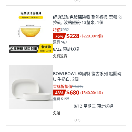
經典琥珀色玻璃碗盤 耐熱餐具 菜盤 沙
拉碗, 波點飯碗-13釐米, 1個
特價
$952
$228
76
%
(
$228.00/1個
)
運費 $67
8/22
預計送達
免費退貨
BOWLBOWL 韓國製 復古系列 橢圓碗
L, 牛奶白, 2個
首購折扣價
$1,316
$680
48
%
(
$340.00/1套
)
運費 $195
8/12 星期三
預計送達
免運
(
17
)