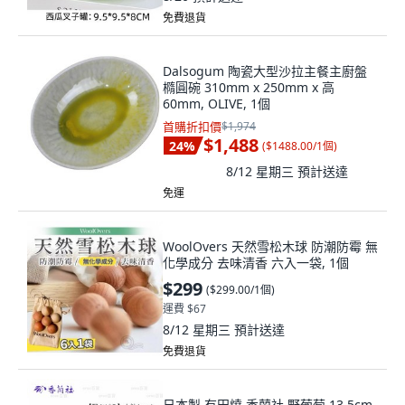
免費退貨
Dalsogum 陶瓷大型沙拉主餐主廚盤
橢圓碗 310mm x 250mm x 高
60mm, OLIVE, 1個
首購折扣價
$1,974
$1,488
24
%
(
$1488.00/1個
)
8/12 星期三
預計送達
免運
WoolOvers 天然雪松木球 防潮防霉 無
化學成分 去味清香 六入一袋, 1個
$299
(
$299.00/1個
)
運費 $67
8/12 星期三
預計送達
免費退貨
日本製 有田燒 香蘭社 野葡萄 13.5cm