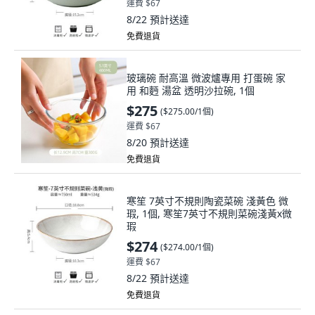
運費 $67
8/22
預計送達
免費退貨
玻璃碗 耐高溫 微波爐專用 打蛋碗 家
用 和麪 湯盆 透明沙拉碗, 1個
$275
(
$275.00/1個
)
運費 $67
8/20
預計送達
免費退貨
寒笙 7英寸不規則陶瓷菜碗 淺黃色 微
瑕, 1個, 寒笙7英寸不規則菜碗淺黃x微
瑕
$274
(
$274.00/1個
)
運費 $67
8/22
預計送達
免費退貨