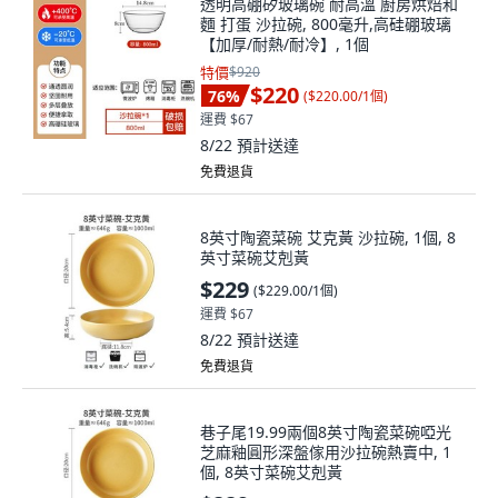
透明高硼矽玻璃碗 耐高溫 廚房烘焙和
麵 打蛋 沙拉碗, 800毫升,高硅硼玻璃
【加厚/耐熱/耐冷】, 1個
特價
$920
$220
76
%
(
$220.00/1個
)
運費 $67
8/22
預計送達
免費退貨
8英寸陶瓷菜碗 艾克黃 沙拉碗, 1個, 8
英寸菜碗艾剋黃
$229
(
$229.00/1個
)
運費 $67
8/22
預計送達
免費退貨
巷子尾19.99兩個8英寸陶瓷菜碗啞光
芝麻釉圓形深盤傢用沙拉碗熱賣中, 1
個, 8英寸菜碗艾剋黃