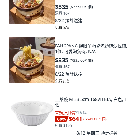
$335
(
$335.00/1個
)
運費 $67
8/22
預計送達
免費退貨
PANGPANG 胖腳丫陶瓷泡麪碗沙拉碗,
1個, 可愛淘氣碗, N/A
$335
(
$335.00/1個
)
運費 $67
8/22
預計送達
免費退貨
上菜碗 M 23.5cm 168VITBIA, 白色, 1
個
首購折扣價
$1,642
$641
60
%
(
$641.00/1個
)
運費 $195
8/12 星期三
預計送達