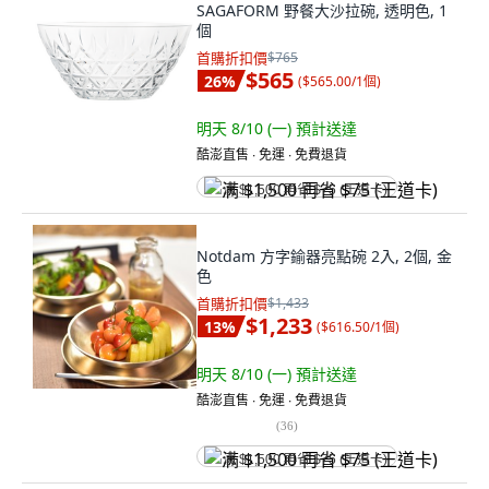
SAGAFORM 野餐大沙拉碗, 透明色, 1
個
首購折扣價
$765
$565
26
%
(
$565.00/1個
)
明天 8/10 (一)
預計送達
酷澎直售 ∙ 免運 ∙ 免費退貨
满 $1,500 再省 $75 (王道卡)
Notdam 方字鍮器亮點碗 2入, 2個, 金
色
首購折扣價
$1,433
$1,233
13
%
(
$616.50/1個
)
明天 8/10 (一)
預計送達
酷澎直售 ∙ 免運 ∙ 免費退貨
(
36
)
满 $1,500 再省 $75 (王道卡)