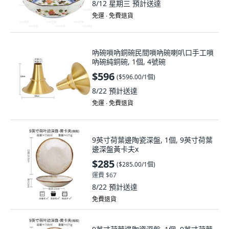
8/12 星期三
預計送達
免運 ∙ 免費退貨
吶碗嗩吶銅碗民間嗩吶碗喇叭口手工嗩
吶碗純銅碗, 1個, 4號碗
$596
(
$596.00/1個
)
8/22
預計送達
免運 ∙ 免費退貨
9英寸荷葉邊陶瓷深盤, 1個, 9英寸荷葉
邊深盤黃卡夫x
$285
(
$285.00/1個
)
運費 $67
8/22
預計送達
免費退貨