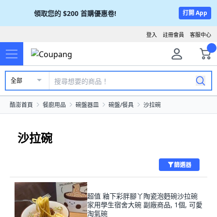
領取您的
$200
首購優惠卷!
打開 App
登入
註冊會員
客服中心
全部
酷澎首頁
餐廚用品
碗盤器皿
碗盤/餐具
沙拉碗
沙拉碗
篩選器
超值 釉下彩胖腳丫陶瓷泡麪碗沙拉碗
家用學生宿舍大碗 副廠商品, 1個, 可愛
淘氣碗