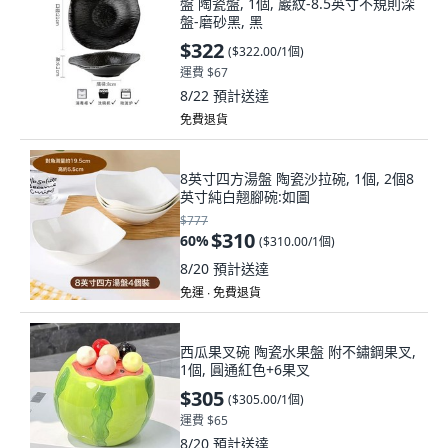
盤 陶瓷盤, 1個, 巖紋-8.5英寸不規則深
盤-磨砂黑, 黑
$322
(
$322.00/1個
)
運費 $67
8/22
預計送達
免費退貨
8英寸四方湯盤 陶瓷沙拉碗, 1個, 2個8
英寸純白翹腳碗:如圖
$777
$310
60
%
(
$310.00/1個
)
8/20
預計送達
免運 ∙ 免費退貨
西瓜果叉碗 陶瓷水果盤 附不鏽鋼果叉,
1個, 圓通紅色+6果叉
$305
(
$305.00/1個
)
運費 $65
8/20
預計送達