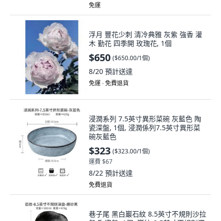
免運
浮月 豐花少刺 清冷典雅 灰紫 強香 灌
木 勤花 四季開 玫瑰花, 1個
$650
(
$650.00/1個
)
8/20
預計送達
免運 ∙ 免費退貨
浸潤系列 7.5英寸異形菜碗 灰藍色 陶
瓷深盤, 1個, 浸潤係列7.5英寸異形菜
碗灰藍色
$323
(
$323.00/1個
)
運費 $67
8/22
預計送達
免費退貨
巷子尾 黑白巖石紋 8.5英寸不規則沙拉