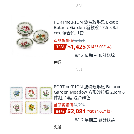
(
18
)
PORTmeIRION 波特玫琳恩 Exotic
Botanic Garden 新款碗 17.5 x 3.5
cm, 混合色, 1套
首購折扣價
$2,131
$1,425
33
%
(
$1425.00/1套
)
8/12 星期三
預計送達
免運
(
301
)
PORTmeIRION 波特玫琳恩 Botanic
Garden Meadow 方形沙拉盤 23cm 6
件組, 1套, 混合顏色
首購折扣價
$4,794
$2,084
56
%
(
$2084.00/1個
)
8/12 星期三
預計送達
免運
(
20
)