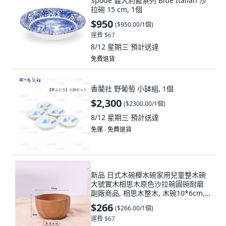
Spode 義大利藍系列 Blue Italian 沙
拉碗 15 cm, 1個
$950
(
$950.00/1個
)
運費 $67
8/12 星期三
預計送達
免費退貨
香蘭社 野葡萄 小缽組, 1個
$2,300
(
$2300.00/1個
)
8/12 星期三
預計送達
免運 ∙ 免費退貨
新品 日式木碗櫸木碗家用兒童整木碗
大號實木相思木原色沙拉碗圓碗耐磨
副廠商品, 相思木整木, 木碗10*6cm, 1
個
$266
(
$266.00/1個
)
運費 $67