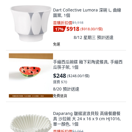
Dart Collective Lumora 深碗 L, 曲線
圖案, 1個
首購折扣價
$1,118
$918
17
%
(
$918.00/1個
)
8/12 星期三
預計送達
免運
手繪西瓜碗碟 釉下彩陶瓷餐具, 手繪西
瓜筷子架, 1個
$248
(
$248.00/1個
)
運費 $70
8/20
預計送達
免費退貨
Daparang 皺褶波浪貝殼 高級餐廳餐
具 沙拉碗 大 24 x 16 x 9 cm HJ1016,
單一顏色, 1個
首購折扣價
$1,064