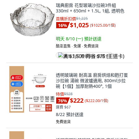
瑞典廚房 花型玻璃沙拉碗3件組
330ml + 650ml + 1.5L, 1組, 透明色
首購折扣價
$1,225
$1,025
16
%
(
$1025.00/1個
)
明天 8/10 (一)
預計送達
酷澎直售 ∙ 免運 ∙ 免費退貨
满 $1,500 再省 $75 (王道卡)
透明玻璃碗 耐高溫 廚房烘焙和麪打蛋
沙拉碗 湯碗 微波爐適用, 800ml沙拉
碗【1個】加厚耐熱400°, 1個
特價
$928
$222
76
%
(
$222.00/1個
)
運費 $67
8/22
預計送達
免費退貨