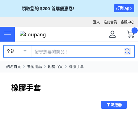
領取您的
$200
首購優惠卷!
打開 App
登入
註冊會員
客服中心
全部
酷澎首頁
餐廚用品
廚房百貨
橡膠手套
橡膠手套
篩選器