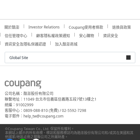
Investor Relations
關於酷澎
Coupang使用者條款
退換貨政策
信任管理中心
顧客隱私權政策通知
安心購物
資訊安全
資訊安全及隱私保護認證
加入酷澎商城
Global Site
公司名稱：酷澎股份有限公司
聯繫地址：11049 台北市信義區信義路五段7號13樓之1
統編：91002999
客服中心：0809-088-810 (免費) / 02-5592-7298
電子郵件：help_tw@coupang.com
©Coupang Taiwan Co., Ltd. 保留所有權利。
本網站上顯示的所有商標、標誌和服務標誌均為酷澎股份有限公司和/或其在美國和其
他國家/地區註冊之關聯公司之所屬財產。