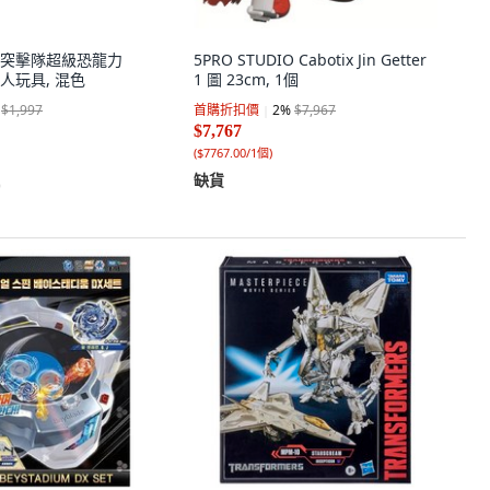
迷你突擊隊超級恐龍力
5PRO STUDIO Cabotix Jin Getter
人玩具, 混色
1 圖 23cm, 1個
$1,997
首購折扣價
2
%
$7,967
$7,767
(
$7767.00/1個
)
缺貨
)