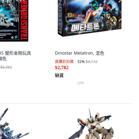
ERS 變形金剛玩具
Dinostar Metatron, 混色
合顏色
首購折扣價
32
%
$4,112
$6,982
$2,782
缺貨
(
29
)