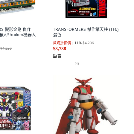
ERS 變形金剛 傑作
TRANSFORMERS 傑作擎天柱 (TF6),
器人Shuiken機器人
混色
首購折扣價
11
%
$4,206
$4,230
$3,738
缺貨
(
4
)