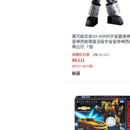
萬代超合金GX 60R的宇宙靈魂
皇神西格瑪復活版宇宙皇帝神西
瑪公仔, 1個
首購折扣價
2
%
$9,321
$9,121
(
$9121.00/1個
)
缺貨