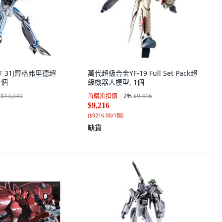
F 31J齊格弗里德超
萬代超級合金YF-19 Full Set Pack超
1個
級機器人模型, 1個
$13,049
首購折扣價
2
%
$9,416
$9,216
(
$9216.00/1個
)
缺貨