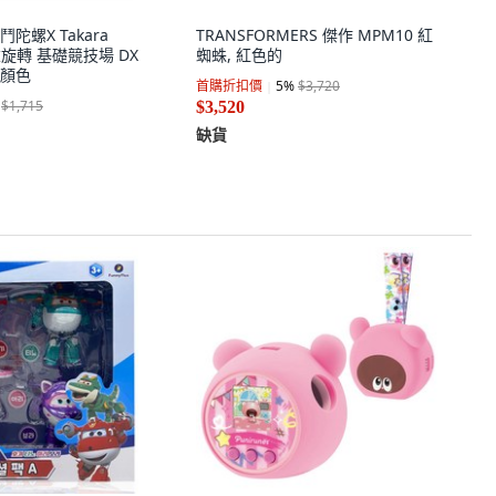
戰鬥陀螺X Takara
TRANSFORMERS 傑作 MPM10 紅
重旋轉 基礎競技場 DX
蜘蛛, 紅色的
合顏色
首購折扣價
5
%
$3,720
$1,715
$3,520
缺貨