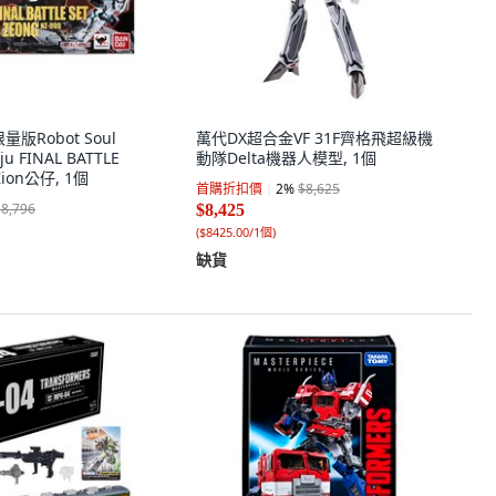
量版Robot Soul
萬代DX超合金VF 31F齊格飛超級機
ju FINAL BATTLE
動隊Delta機器人模型, 1個
 Zion公仔, 1個
首購折扣價
2
%
$8,625
$8,796
$8,425
(
$8425.00/1個
)
缺貨