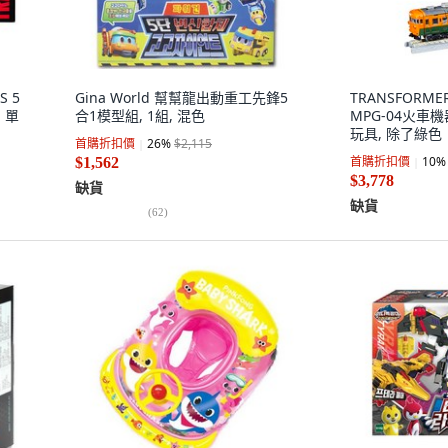
S 5
Gina World 幫幫龍出動重工先鋒5
TRANSFORM
, 單
合1模型組, 1組, 混色
MPG-04火車機
玩具, 除了綠色
首購折扣價
26
%
$2,115
首購折扣價
10
%
$1,562
$3,778
缺貨
缺貨
(
62
)