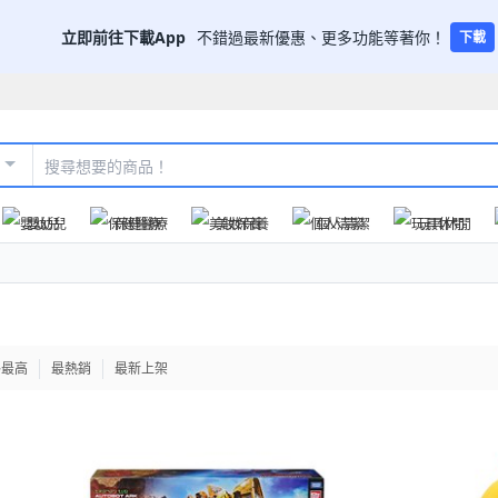
立即前往下載App
不錯過最新優惠、更多功能等著你！
下載
嬰幼兒
保健醫療
美妝保養
個人清潔
玩具休閒
格最高
最熱銷
最新上架