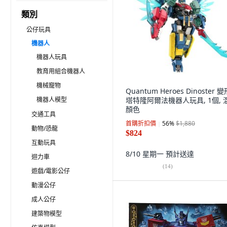
類別
公仔玩具
機器人
機器人玩具
教育用組合機器人
機械寵物
Quantum Heroes Dinoster 
機器人模型
塔特隆阿爾法機器人玩具, 1個, 
顏色
交通工具
首購折扣價
56
%
$1,880
動物/恐龍
$824
互動玩具
8/10 星期一
預計送達
迴力車
(
14
)
遊戲/電影公仔
動漫公仔
成人公仔
建築物模型