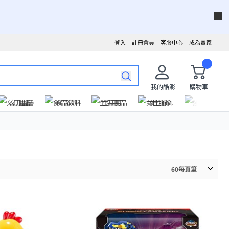
登入
註冊會員
客服中心
成為賣家
我的酷澎
購物車
文具圖書
食品飲料
生活用品
女性服飾
運動戶外
60
每頁筆