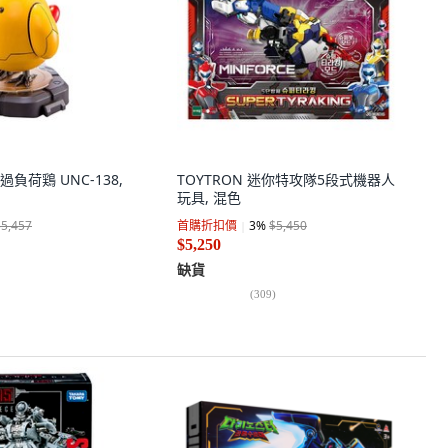
負荷鶏 UNC-138,
TOYTRON 迷你特攻隊5段式機器人
玩具, 混色
$5,457
首購折扣價
3
%
$5,450
$5,250
缺貨
(
309
)