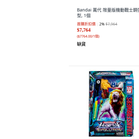
Bandai 萬代 限量版機動戰士
型, 1個
首購折扣價
2
%
$7,964
$7,764
(
$7764.00/1個
)
缺貨