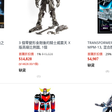
袖之
3 個零變形金剛後的騎士威震天 X
TRANSFORM
版高級比例圖, 1個
MPM-13, 混
首購折扣價
1
%
$15,028
首購折扣價
29
%
$14,828
$4,907
(
$14828.00/1個
)
缺貨
缺貨
(
8
)
(
1
)