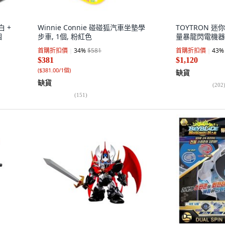
白 +
Winnie Connie 碰碰狐汽車坐墊學
TOYTRON 
個
步車, 1個, 粉紅色
量暴龍閃電機器
首購折扣價
34
%
$581
首購折扣價
43
%
$381
$1,120
(
$381.00/1個
)
缺貨
缺貨
(
202
(
151
)