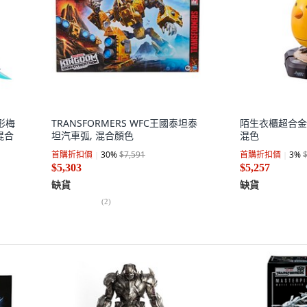
變形梅
TRANSFORMERS WFC王國泰坦泰
陌生衣櫃超合金過
混合
坦汽車弧, 混合顏色
混色
首購折扣價
30
%
$7,591
首購折扣價
3
%
$5,303
$5,257
缺貨
缺貨
(
2
)