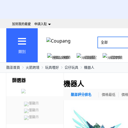
加到我的最愛
申請入駐
全部
類別
爸氣父親節
火箭速配
火箭跨境
酷澎首頁
火箭跨境
玩具嗜好
公仔玩具
機器人
篩選器
機器人
酷澎評分排名
價格最低
價
僅顯示
僅顯示
僅顯示