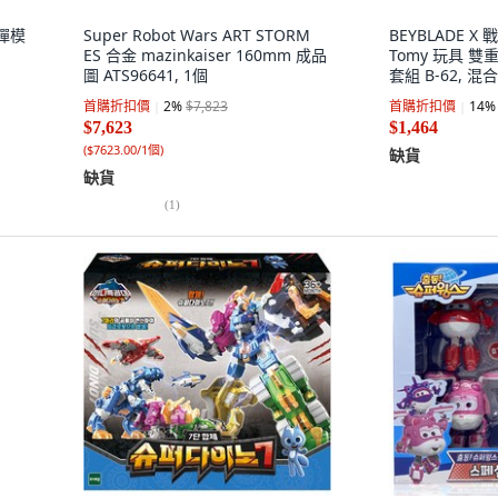
鋼彈模
Super Robot Wars ART STORM
BEYBLADE X 
ES 合金 mazinkaiser 160mm 成品
Tomy 玩具 雙
圖 ATS96641, 1個
套組 B-62, 混
首購折扣價
2
%
$7,823
首購折扣價
14
%
$7,623
$1,464
(
$7623.00/1個
)
缺貨
缺貨
(
1
)