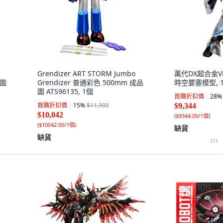
Grendizer ART STORM Jumbo
萬代DX超合金V
品圖
Grendizer 普通彩色 500mm 成品
時空要塞模型, 
圖 ATS96135, 1個
首購折扣價
28
%
首購折扣價
15
%
$11,905
$9,344
$10,042
(
$9344.00/1個
)
(
$10042.00/1個
)
缺貨
缺貨
(
1
)