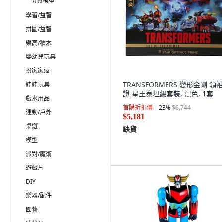
仿真模型
學習/益智
拼圖/益智
樂高/積木
嬰幼兒玩具
扮家家酒
TRANSFORMERS 變形金剛 領
娃娃玩具
證 星王泰坦級套裝, 混色, 1套
戲水用品
首購折扣價
23
%
$6,744
運動/戶外
$5,181
桌遊
缺貨
模型
派對/魔術
遊戲片
DIY
樂器/配件
園藝