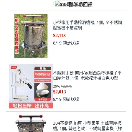
$33 酷澎幣回饋
小型家用手動榨酒機器, 1個, 全不銹鋼
壓蜜機不帶濾網
$2,113
8/19
預計送達
不銹鋼手動 商用/家用西瓜檸檬橙子平
口壓汁器, 1個, 老款榨汁機白色-U型
29
%
$2,875
$2,013
8/19
預計送達
304不銹鋼 加厚 小型家用 土蜂蜜壓榨
機, 1個, 普通老款：不銹鋼壓蜜機（裸