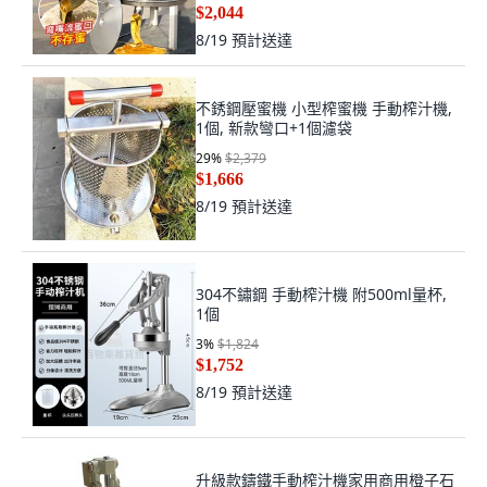
$2,044
8/19
預計送達
不銹鋼壓蜜機 小型榨蜜機 手動榨汁機,
1個, 新款彎口+1個濾袋
29
%
$2,379
$1,666
8/19
預計送達
304不鏽鋼 手動榨汁機 附500ml量杯,
1個
3
%
$1,824
$1,752
8/19
預計送達
升級款鑄鐵手動榨汁機家用商用橙子石