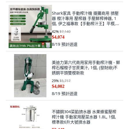
Shark家具 手動榨汁機 擺攤商用 擠壓
器 橙汁專用 壓榨器 手壓鮮榨神器, 1
個, 伊之福專款【手動榨汁王】平模,
【新首發】品質超越之作-頂配壓汁王
42
%
$7,140
$4,074
8/19
預計送達
美迪力第六代商用家用手動榨汁機 - 鮮
榨石榴橙子甘蔗果汁, 1個, (發財綠)不
銹鋼平頭雙模新款
29
%
$5,717
$4,002
8/19
預計送達
不鏽鋼304菜餡擠水器 水果蜂蜜壓榨
榨汁機 手動家用壓菜水器 1.8L, 1個,
標準款6升大號擠水器