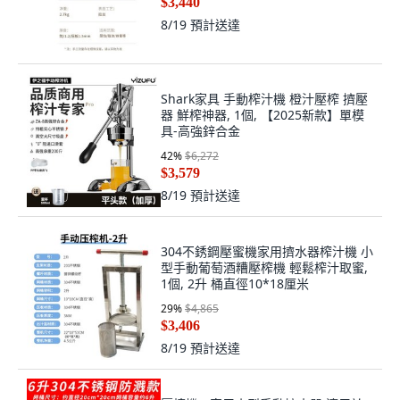
$3,440
8/19
預計送達
Shark家具 手動榨汁機 橙汁壓榨 擠壓
器 鮮榨神器, 1個, 【2025新款】單模
具-高強鋅合金
42
%
$6,272
$3,579
8/19
預計送達
304不銹鋼壓蜜機家用擠水器榨汁機 小
型手動葡萄酒糟壓榨機 輕鬆榨汁取蜜,
1個, 2升 桶直徑10*18厘米
29
%
$4,865
$3,406
8/19
預計送達