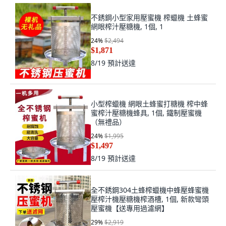
不銹鋼小型家用壓蜜機 榨蠟機 土蜂蜜
網眼榨汁壓糖機, 1個, 1
24
%
$2,494
$1,871
8/19
預計送達
小型榨蠟機 網眼土蜂蜜打糖機 榨中蜂
蜜榨汁壓糖機蜂具, 1個, 鐵制壓蜜機
（無禮品）
24
%
$1,995
$1,497
8/19
預計送達
全不銹鋼304土蜂榨蠟機中蜂壓蜂蜜機
壓榨汁機壓糖機榨酒槽, 1個, 新款彎頭
壓蜜機【送專用過濾網】
29
%
$2,919