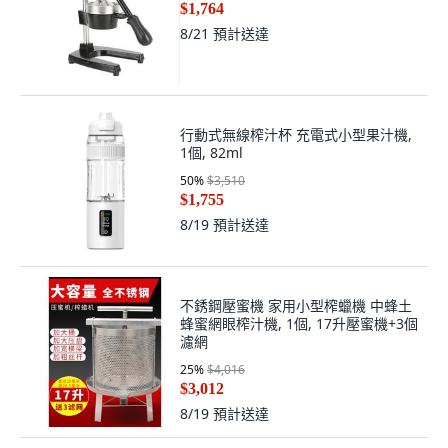
$1,764
8/21
預計送達
行動式無線榨汁杯 充電式小型果汁機,
1個, 82ml
50
%
$3,510
$1,755
8/19
預計送達
不銹鋼壓蜜機 家用小型榨蠟機 中蜂土
蜂蜜網眼榨汁機, 1個, 17升壓蜜機+3個
濾網
25
%
$4,016
$3,012
8/19
預計送達