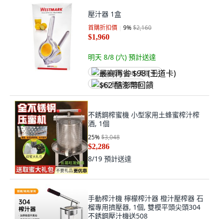
壓汁器 1盒
首購折扣價
9
%
$2,160
$1,960
明天 8/8 (六)
預計送達
最高再省 $98 (王道卡)
$62 酷澎幣回饋
不銹鋼榨蜜機 小型家用土蜂蜜榨汁榨
酒, 1個
25
%
$3,048
$2,286
8/19
預計送達
手動榨汁機 檸檬榨汁器 橙汁壓榨器 石
榴專用擠壓器, 1個, 雙模平頭尖頭304
不銹鋼壓汁機送508