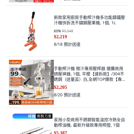
新款家用廚房手動榨汁機多功能鑄鐵壓
汁機快拆洗不鏽鋼壓果機, 1個, 1L
60
%
$5,548
$2,219
8/18
預計送達
手動榨汁機 橙汁專用壓榨器 擺攤商用
擠壓神器, 1個, 平模【速拆款】/304不
銹鋼（送量盃）白,全網TOP爆款【專
業生産榨汁機】
$2,205
8/20
預計送達
家用小型商用不銹鋼智能溫控冷熱全自
動榨油機, 最新升級款專用榨膛, 1個
$5,387