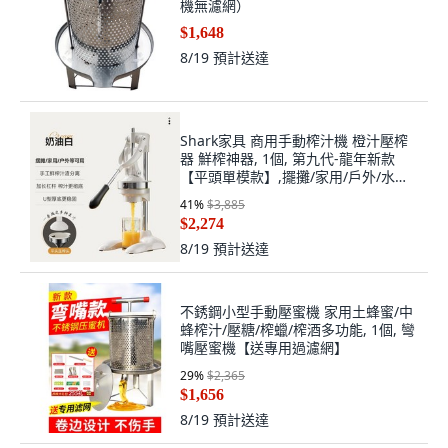
機無濾網）
$1,648
8/19
預計送達
Shark家具 商用手動榨汁機 橙汁壓榨
器 鮮榨神器, 1個, 第九代-龍年新款
【平頭單模款】,擺攤/家用/戶外/水果
店等均可用
41
%
$3,885
$2,274
8/19
預計送達
不銹鋼小型手動壓蜜機 家用土蜂蜜/中
蜂榨汁/壓糖/榨蠟/榨酒多功能, 1個, 彎
嘴壓蜜機【送專用過濾網】
29
%
$2,365
$1,656
8/19
預計送達