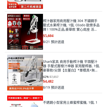
榨汁器家用商用壓汁機 304 不鏽鋼手
壓式水果榨汁機, 1個, OIodo 歐樂多品
牌 l 100%正品,豪華款 實心底座 活力
橙 3模具+子母杯
$5,604
8/21
預計送達
Shark家具 商用手動榨汁機 平頭壓汁
器 手壓式壓橙汁神器 家用壓榨器, 1個,
豪華款/尖頭【古董白】*單模具+無禮
包
42
%
$7,857
$4,482
8/19
預計送達
不銹鋼小型家用土蜂蜜榨蜜機, 1個, 1