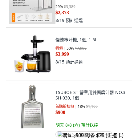
29
%
$3,389
$2,373
8/19
預計送達
慢速榨汁機, 1個, 1.5L
特價
50
%
$7,998
$3,999
8/15
預計送達
TSUBOE ST 營業用雙面磨汁器 NO.3
SH-030, 1個
首購折扣價
18
%
$1,100
$900
明天 8/8 (六)
預計送達
满 $1,500 再省 $75 (王道卡)