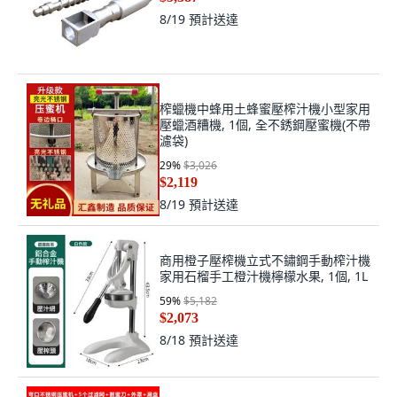
8/19
預計送達
榨蠟機中蜂用土蜂蜜壓榨汁機小型家用
壓蠟酒糟機, 1個, 全不銹鋼壓蜜機(不帶
濾袋)
29
%
$3,026
$2,119
8/19
預計送達
商用橙子壓榨機立式不鏽鋼手動榨汁機
家用石榴手工橙汁機檸檬水果, 1個, 1L
59
%
$5,182
$2,073
8/18
預計送達