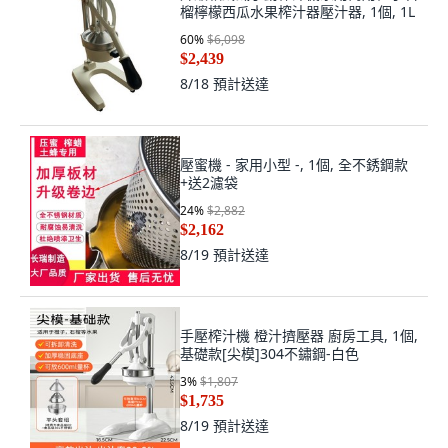
榴檸檬西瓜水果榨汁器壓汁器, 1個, 1L
60
%
$6,098
$2,439
8/18
預計送達
壓蜜機 - 家用小型 -, 1個, 全不銹鋼款
+送2濾袋
24
%
$2,882
$2,162
8/19
預計送達
手壓榨汁機 橙汁擠壓器 廚房工具, 1個,
基礎款[尖模]304不鏽鋼-白色
3
%
$1,807
$1,735
8/19
預計送達