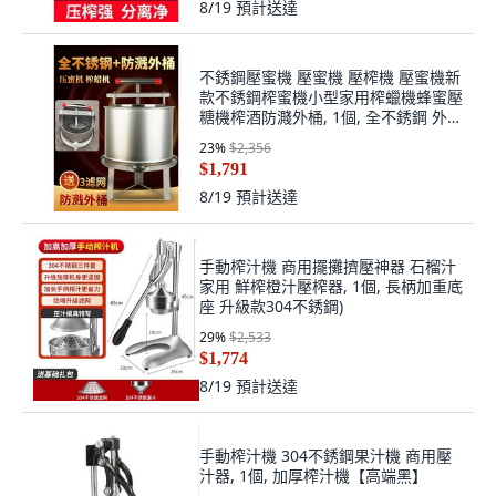
8/19
預計送達
不銹鋼壓蜜機 壓蜜機 壓榨機 壓蜜機新
款不銹鋼榨蜜機小型家用榨蠟機蜂蜜壓
糖機榨酒防濺外桶, 1個, 全不銹鋼 外桶
3個濾網
23
%
$2,356
$1,791
8/19
預計送達
手動榨汁機 商用擺攤擠壓神器 石榴汁
家用 鮮榨橙汁壓榨器, 1個, 長柄加重底
座 升級款304不銹鋼)
29
%
$2,533
$1,774
8/19
預計送達
手動榨汁機 304不銹鋼果汁機 商用壓
汁器, 1個, 加厚榨汁機【高端黑】