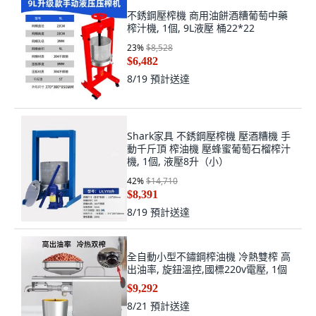
不銹鋼壓榨機 商用油餅酒糟葡萄中藥
榨汁機, 1個, 9L液壓 桶22*22
23
%
$8,528
$6,482
8/19
預計送達
Shark家具 不銹鋼壓榨機 壓酒糟機 手
動千斤頂 榨油機 壓蜂蜜葡萄石榴榨汁
機, 1個, 液壓8升（小）
42
%
$14,710
$8,391
8/19
預計送達
全自動小型不鏽鋼榨油機 冷熱雙榨 高
出油率, 旋鈕溫控,國標220v電壓, 1個
$9,292
8/21
預計送達