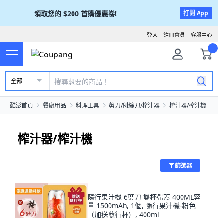
領取您的
$200
首購優惠卷!
打開 App
登入
註冊會員
客服中心
全部
酷澎首頁
餐廚用品
料理工具
剪刀/刨絲刀/榨汁器
榨汁器/榨汁機
榨汁器/榨汁機
篩選器
隨行果汁機 6葉刀 雙杯帶蓋 400ML容
量 1500mAh, 1個, 隨行果汁機-粉色
（加送隨行杯）, 400ml