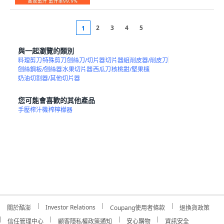
2
3
4
5
1
與一起瀏覽的類別
料理剪刀
特殊剪刀
刨絲刀/切片器
切片器組
削皮器/削皮刀
刨絲鋼板/刨絲器
水果切片器
西瓜刀
核桃鉗/堅果槌
奶油切割器/其他切片器
您可能會喜歡的其他產品
手壓榨汁機
榨檸檬器
Investor Relations
關於酷澎
Coupang使用者條款
退換貨政策
信任管理中心
顧客隱私權政策通知
安心購物
資訊安全