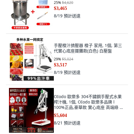
25
%
$4,620
$3,465
8/19
預計送達
手壓橙汁擠壓器 橙子 家用, 1個, 第三
代實心底座擺攤款(白色) 白壓盤
29
%
$5,024
$3,517
8/19
預計送達
OIodo 歐樂多 304不鏽鋼手壓式水果
榨汁機, 1個, OIodo 歐樂多品牌 l
100%正品,豪華款 實心底座 高端綠 3
模具+子母杯
$5,604
8/21
預計送達