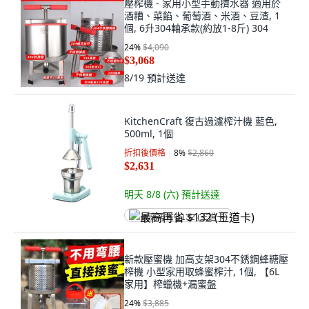
壓榨機 - 家用小型手動擠水器 適用於
酒糟、菜餡、葡萄酒、米酒、豆渣, 1
個, 6升304軸承款(約放1-8斤) 304
24
%
$4,090
$3,068
8/19
預計送達
KitchenCraft 復古過濾榨汁機 藍色,
500ml, 1個
折扣後價格
8
%
$2,860
$2,631
明天 8/8 (六)
預計送達
最高再省 $132 (王道卡)
新款壓蜜機 加高支架304不銹鋼蜂糖壓
榨機 小型家用取蜂蜜榨汁, 1個, 【6L
家用】榨蠟機+漏蜜盤
24
%
$3,885