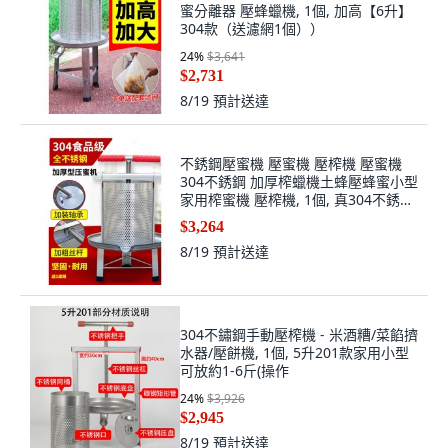
蜜分離器 壓蜂蠟機, 1個, 加高【6升】
304款（送濾網1個））
24
%
$3,641
$2,731
8/19
預計送達
不銹鋼壓蜜機 壓蜜機 壓榨機 壓蜜機
304不銹鋼 加厚榨蠟機土蜂壓蜂蜜小型
家用榨蜜機 壓榨機, 1個, 真304不銹鋼
壓蜜機 3個濾網
$3,264
8/19
預計送達
304不鏽鋼手動壓榨機 - 米酒糟/菜餡擠
水器/壓餅機, 1個, 5升201款家用小型
可放約1-6斤(操作
24
%
$3,926
$2,945
8/19
預計送達