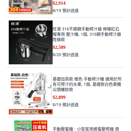
$2,914
8/19
預計送達
旺港 316不銹鋼手動榨汁器 檸檬紅石
榴專用 壓汁機, 1個, 316鋼手動榨汁器
陞級款
$2,589
8/20
預計送達
基礎加高款 橙色 手動榨汁機 適用於所
有可榨汁的水果, 1個, 基礎款白色單獨
尖頭螺紋款
$2,899
8/19
預計送達
手動壓蜜機 - 小型家用蜂蜜壓榨機 擠