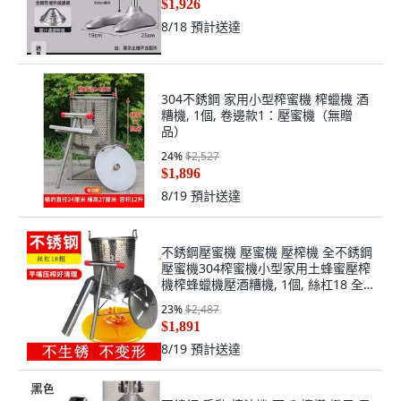
$1,926
8/18
預計送達
304不銹鋼 家用小型榨蜜機 榨蠟機 酒
糟機, 1個, 卷邊款1：壓蜜機（無贈
品）
24
%
$2,527
$1,896
8/19
預計送達
不銹鋼壓蜜機 壓蜜機 壓榨機 全不銹鋼
壓蜜機304榨蜜機小型家用土蜂蜜壓榨
機榨蜂蠟機壓酒糟機, 1個, 絲杠18 全
不銹鋼壓蜜機 2濾袋
23
%
$2,487
$1,891
8/19
預計送達