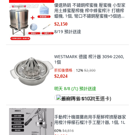
優選熱銷 不鏽鋼榨蜜機 壓蜜機 小型家
用土蜂蜜壓榨機 榨中蜂蜜榨汁 打糖榨
蠟機, 1個, 彎口不鏽鋼壓蜜機+5個過濾
網+盤+罩+刀
$2,150
8/19
預計送達
WESTMARK 德國 榨汁器 3094-2260,
1個
折扣後價格
12
%
$2,300
$2,024
明天 8/8 (六)
預計送達
最高再省 $102 (王道卡)
手動榨汁機擺攤商用手壓鮮榨擠壓器家
用橙汁檸檬石榴汁手工壓汁器, 1個, 1L
60
%
$4,816