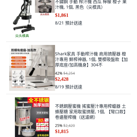
不鏽鋼 手動 榨汁機 西瓜 檸檬 橙子 果
汁機, 1個, 黑色（尖模具）
$1,861
8/21
預計送達
Shark家具 手動榨汁機 商用擠壓器 橙
汁專用 鮮榨神器, 1個, 雙模吸盤款【加
厚底座/加高機身】304不
42
%
$4,254
$2,428
8/19
預計送達
不銹鋼壓蜜機 搖蜜壓汁專用榨蠟器 土
蜂壓糖 家用取蜜擠壓, 1個, 【彎口款】
卷邊壓榨機（送濾網）
25
%
$2,420
$1,815