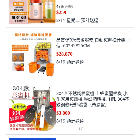
48
%
$499
$259
8/11 星期二
預計送達
品質保證x售後服務 自動榨柳橙汁機, 1
個, 60*45*25CM
$28,870
8/19
預計送達
304全不銹鋼榨蜜機 土蜂蜜壓榨機 小
型家用榨蠟機 壓蠟酒糟機, 1個, 304不
銹鋼款+送5濾袋（帶漏盤）
$3,800
8/19
預計送達
(
1
)