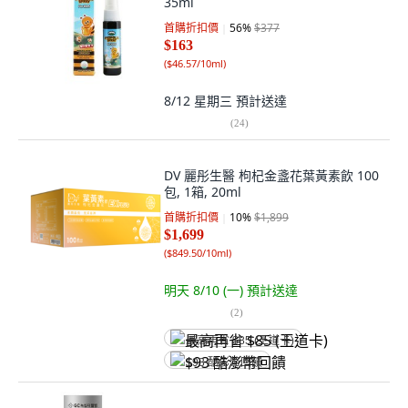
35ml
首購折扣價
56
%
$377
$163
(
$46.57/10ml
)
8/12 星期三
預計送達
(
24
)
DV 麗彤生醫 枸杞金盞花葉黃素飲 100
包, 1箱, 20ml
首購折扣價
10
%
$1,899
$1,699
(
$849.50/10ml
)
明天 8/10 (一)
預計送達
(
2
)
最高再省 $85 (王道卡)
$93 酷澎幣回饋