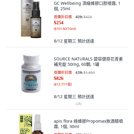
GC Wellbeing 頂級蜂膠口腔噴霧, 1
個, 25ml
首購折扣價
40
%
$424
$254
(
$101.60/10ml
)
8/12 星期三
預計送達
SOURCE NATURALS 碧容健原花青素
補充錠 50mg, 60顆, 1罐
首購折扣價
43
%
$1,450
$826
(
$13.77/1錠
)
8/12 星期三
預計送達
(
28
)
apis flora 綠蜂膠Propomax無酒精噴
霧, 1個, 30ml