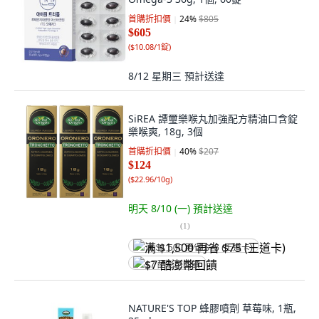
首購折扣價
24
%
$805
$605
(
$10.08/1錠
)
8/12 星期三
預計送達
SiREA 譚璽樂喉丸加強配方精油口含錠
樂喉爽, 18g, 3個
首購折扣價
40
%
$207
$124
(
$22.96/10g
)
明天 8/10 (一)
預計送達
(
1
)
满 $1,500 再省 $75 (王道卡)
$7 酷澎幣回饋
NATURE'S TOP 蜂膠噴劑 草莓味, 1瓶,