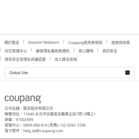
Investor Relations
關於酷澎
Coupang使用者條款
退換貨政策
信任管理中心
顧客隱私權政策通知
安心購物
資訊安全
資訊安全及隱私保護認證
加入酷澎商城
Global Site
公司名稱：酷澎股份有限公司
聯繫地址：11049 台北市信義區信義路五段7號13樓之1
統編：91002999
客服中心：0809-088-810 (免費) / 02-5592-7298
電子郵件：help_tw@coupang.com