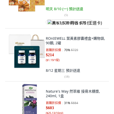
明天 8/10 (一)
預計送達
(
5
)
满 $1,500 再省 $75 (王道卡)
ROnIEWELL 葉黃素膠囊禮盒+購物袋,
90顆, 2罐
首購折扣價
70
%
$729
$214
(
$1.19/1錠
)
8/12 星期三
預計送達
(
18
)
Nature's Way 然萃維 接骨木糖漿,
240ml, 1盒
首購折扣價
31
%
$884
$603
(
$25.13/10ml
)