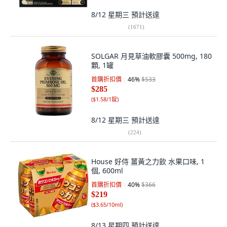
8/12 星期三
預計送達
(
1671
)
SOLGAR 月見草油軟膠囊 500mg, 180
顆, 1罐
首購折扣價
46
%
$533
$285
(
$1.58/1錠
)
8/12 星期三
預計送達
(
224
)
House 好侍 薑黃之力飲 水果口味, 1
個, 600ml
首購折扣價
40
%
$366
$219
(
$3.65/10ml
)
8/13 星期四
預計送達