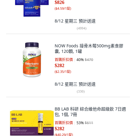
$826
(
$4.59/1錠
)
8/12 星期三
預計送達
(
4994
)
NOW Foods 接骨木莓500mg素食膠
囊, 120顆, 1罐
首購折扣價
40
%
$470
$282
(
$2.35/1錠
)
8/12 星期三
預計送達
(
330
)
BB LAB 科研 綜合維他命超級飲 7日週
包, 1個, 7冊
首購折扣價
53
%
$611
$282
(
$40.29/1錠
)