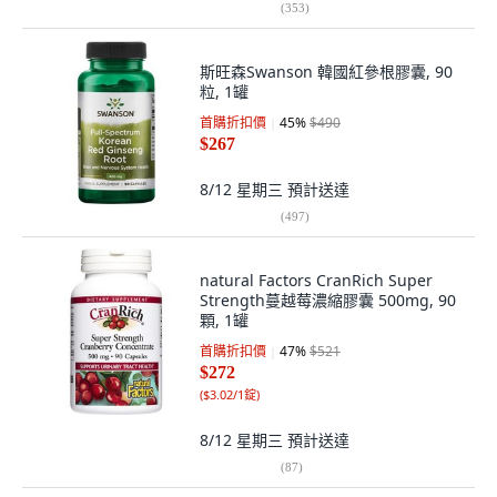
(
353
)
斯旺森Swanson 韓國紅參根膠囊, 90
粒, 1罐
首購折扣價
45
%
$490
$267
8/12 星期三
預計送達
(
497
)
natural Factors CranRich Super
Strength蔓越莓濃縮膠囊 500mg, 90
顆, 1罐
首購折扣價
47
%
$521
$272
(
$3.02/1錠
)
8/12 星期三
預計送達
(
87
)