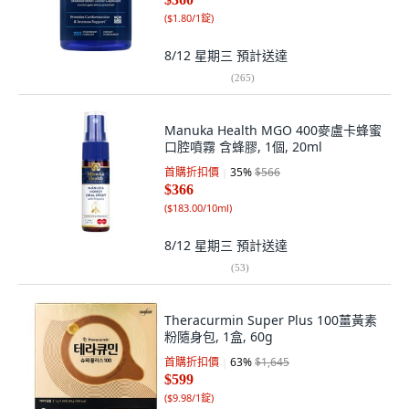
(
$1.80/1錠
)
8/12 星期三
預計送達
(
265
)
Manuka Health MGO 400麥盧卡蜂蜜
口腔噴霧 含蜂膠, 1個, 20ml
首購折扣價
35
%
$566
$366
(
$183.00/10ml
)
8/12 星期三
預計送達
(
53
)
Theracurmin Super Plus 100薑黃素
粉隨身包, 1盒, 60g
首購折扣價
63
%
$1,645
$599
(
$9.98/1錠
)