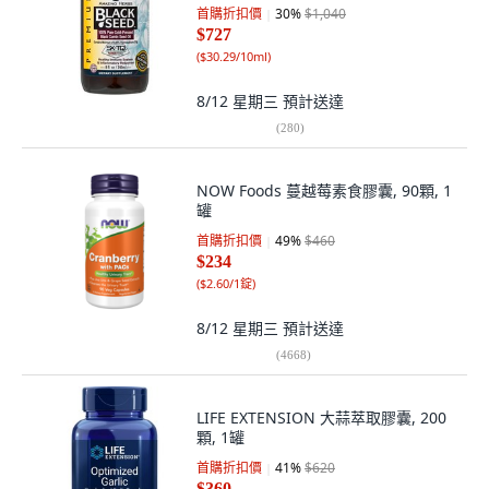
首購折扣價
30
%
$1,040
$727
(
$30.29/10ml
)
8/12 星期三
預計送達
(
280
)
NOW Foods 蔓越莓素食膠囊, 90顆, 1
罐
首購折扣價
49
%
$460
$234
(
$2.60/1錠
)
8/12 星期三
預計送達
(
4668
)
LIFE EXTENSION 大蒜萃取膠囊, 200
顆, 1罐
首購折扣價
41
%
$620
$360