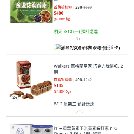
首購折扣價
29
%
$680
$480
(
$8.00/1錠
)
明天 8/10 (一)
預計送達
(
1
)
满 $1,500 再省 $75 (王道卡)
Walkers 蘇格蘭皇家 巧克力塊餅乾, 2
個
首購折扣價
40
%
$242
$145
(
$4.83/10g
)
8/12 星期三
預計送達
(
235
)
i1 三重葉黃素玉米黃素蝦紅素 rTG
Omega-3 36g, 1個, 60錠