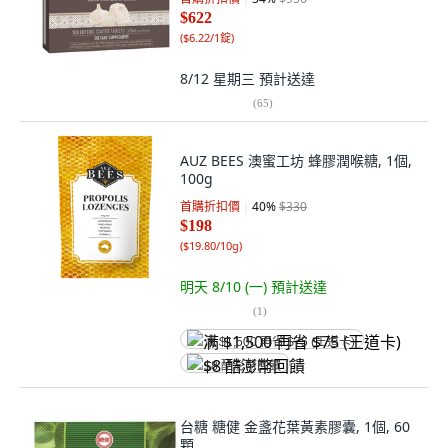
$622
(
$6.22/1錠
)
8/12 星期三
預計送達
(
65
)
AUZ BEES 澳蜜工坊 蜂膠潤喉糖, 1個,
100g
首購折扣價
40
%
$330
$198
(
$19.80/10g
)
明天 8/10 (一)
預計送達
(
1
)
满 $1,500 再省 $75 (王道卡)
$8 酷澎幣回饋
台糖 糖健 金盞花葉黃素膠囊, 1個, 60
顆