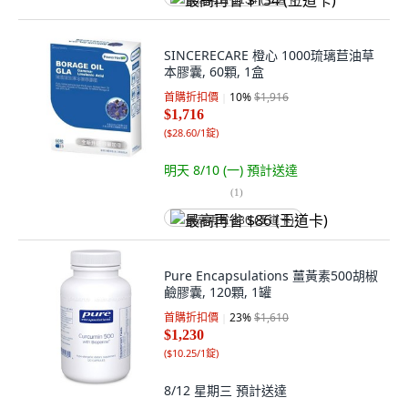
最高再省 $134 (王道卡)
SINCERECARE 橙心 1000琉璃苣油草
本膠囊, 60顆, 1盒
首購折扣價
10
%
$1,916
$1,716
(
$28.60/1錠
)
明天 8/10 (一)
預計送達
(
1
)
最高再省 $86 (王道卡)
Pure Encapsulations 薑黃素500胡椒
鹼膠囊, 120顆, 1罐
首購折扣價
23
%
$1,610
$1,230
(
$10.25/1錠
)
8/12 星期三
預計送達