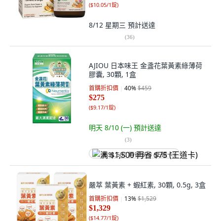
(
$10.05/1錠
)
8/12 星期三
預計送達
(
36
)
AJIOU 日本味王 金盞花葉黃素綠薄荷
膠囊, 30顆, 1盒
首購折扣價
40
%
$459
$275
(
$9.17/1錠
)
明天 8/10 (一)
預計送達
(
3
)
满 $1,500 再省 $75 (王道卡)
嚴萃 葉黃素 + 蝦紅素, 30顆, 0.5g, 3盒
首購折扣價
13
%
$1,529
$1,329
(
$14.77/1錠
)