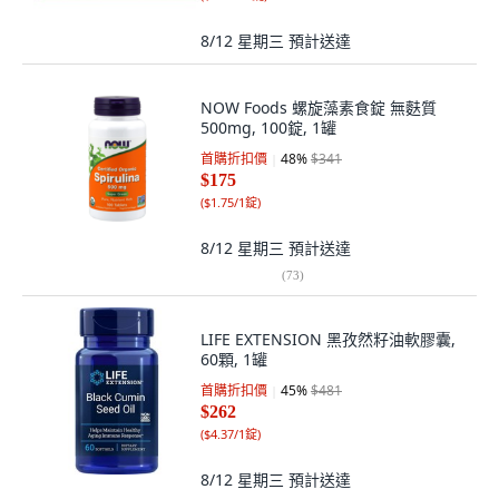
8/12 星期三
預計送達
NOW Foods 螺旋藻素食錠 無麩質
500mg, 100錠, 1罐
首購折扣價
48
%
$341
$175
(
$1.75/1錠
)
8/12 星期三
預計送達
(
73
)
LIFE EXTENSION 黑孜然籽油軟膠囊,
60顆, 1罐
首購折扣價
45
%
$481
$262
(
$4.37/1錠
)
8/12 星期三
預計送達