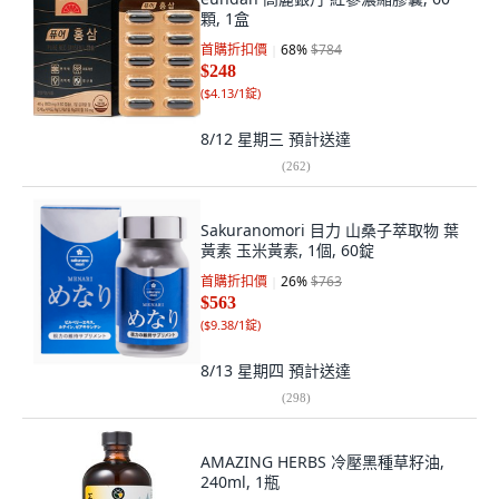
顆, 1盒
首購折扣價
68
%
$784
$248
(
$4.13/1錠
)
8/12 星期三
預計送達
(
262
)
Sakuranomori 目力 山桑子萃取物 葉
黃素 玉米黃素, 1個, 60錠
首購折扣價
26
%
$763
$563
(
$9.38/1錠
)
8/13 星期四
預計送達
(
298
)
AMAZING HERBS 冷壓黑種草籽油,
240ml, 1瓶