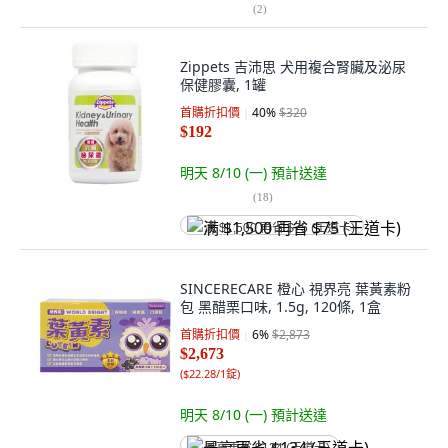
(
2
)
Zippets 吉沛思 犬用複合腎臟及泌尿
保健膠囊, 1罐
首購折扣價
40
%
$320
$192
明天 8/10 (一)
預計送達
(
18
)
满 $1,500 再省 $75 (王道卡)
SINCERECARE 橙心 視界亮 葉黃素粉
包 黑醋栗口味, 1.5g, 120條, 1盒
首購折扣價
6
%
$2,873
$2,673
(
$22.28/1錠
)
明天 8/10 (一)
預計送達