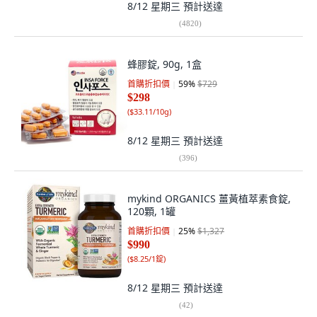
8/12 星期三
預計送達
(
4820
)
蜂膠錠, 90g, 1盒
首購折扣價
59
%
$729
$298
(
$33.11/10g
)
8/12 星期三
預計送達
(
396
)
mykind ORGANICS 薑黃植萃素食錠,
120顆, 1罐
首購折扣價
25
%
$1,327
$990
(
$8.25/1錠
)
8/12 星期三
預計送達
(
42
)