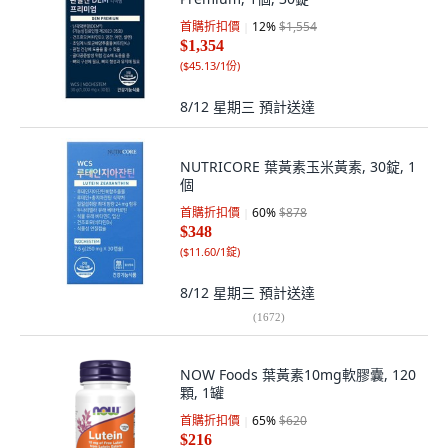
首購折扣價
12
%
$1,554
$1,354
(
$45.13/1份
)
8/12 星期三
預計送達
NUTRICORE 葉黃素玉米黃素, 30錠, 1
個
首購折扣價
60
%
$878
$348
(
$11.60/1錠
)
8/12 星期三
預計送達
(
1672
)
NOW Foods 葉黃素10mg軟膠囊, 120
顆, 1罐
首購折扣價
65
%
$620
$216