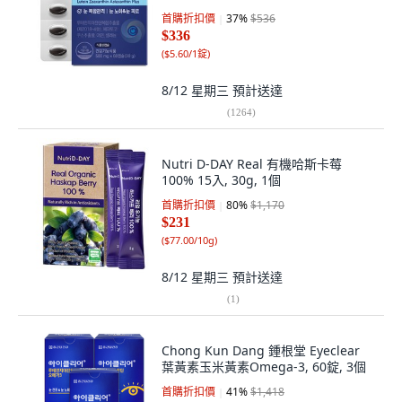
首購折扣價
37
%
$536
$336
(
$5.60/1錠
)
8/12 星期三
預計送達
(
1264
)
Nutri D-DAY Real 有機哈斯卡莓
100% 15入, 30g, 1個
首購折扣價
80
%
$1,170
$231
(
$77.00/10g
)
8/12 星期三
預計送達
(
1
)
Chong Kun Dang 鍾根堂 Eyeclear
葉黃素玉米黃素Omega-3, 60錠, 3個
首購折扣價
41
%
$1,418