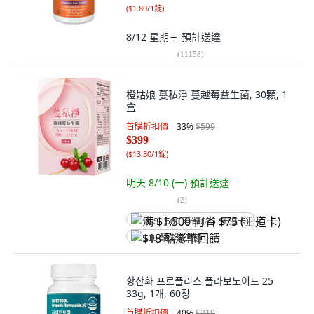
(
$1.80/1錠
)
8/12 星期三
預計送達
(
11158
)
橙姑娘 蔓私淨 蔓越莓益生菌, 30顆, 1
盒
首購折扣價
33
%
$599
$399
(
$13.30/1錠
)
明天 8/10 (一)
預計送達
(
2
)
满 $1,500 再省 $75 (王道卡)
$18 酷澎幣回饋
항산화 프로폴리스 플라보노이드 25
33g, 1개, 60정
首購折扣價
40
%
$219