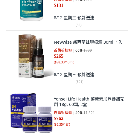
$131
8/12 星期三
預計送達
(
32
)
Newwise 新西蘭蜂膠噴霧 30ml, 1入
首購折扣價
66
%
$799
$265
(
$88.33/10ml
)
8/12 星期三
預計送達
(
894
)
Yonsei Life Health 葉黃素加營養補充
劑 18g, 60顆, 2盒
首購折扣價
49
%
$1,521
$762
(
$6.35/1錠
)