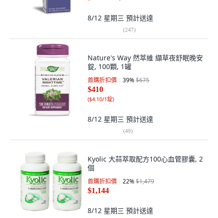
8/12 星期三
預計送達
(
247
)
Nature's Way 然萃維 纈草夜舒眠晚安
錠, 100顆, 1罐
首購折扣價
39
%
$675
$410
(
$4.10/1錠
)
8/12 星期三
預計送達
(
49
)
Kyolic 大蒜萃取配方100心血管膠囊, 2
個
首購折扣價
22
%
$1,479
$1,144
8/12 星期三
預計送達