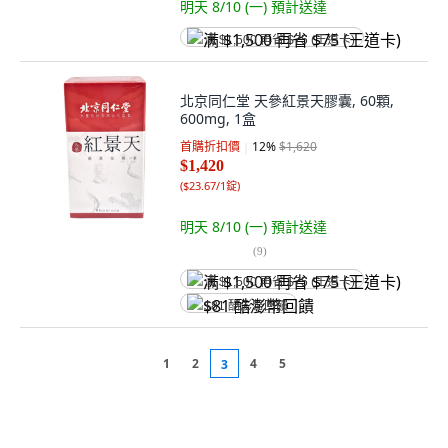
明天 8/10 (一)
預計送達
满 $1,500 再省 $75 (王道卡)
北京同仁堂 天參紅景天膠囊, 60顆,
600mg, 1盒
首購折扣價
12
%
$1,620
$1,420
(
$23.67/1錠
)
明天 8/10 (一)
預計送達
(
9
)
满 $1,500 再省 $75 (王道卡)
$81 酷澎幣回饋
1
2
4
5
3