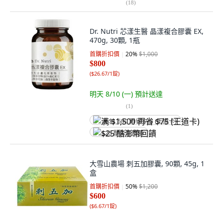
(
18
)
Dr. Nutri 芯漾生醫 晶漾複合膠囊 EX,
470g, 30顆, 1瓶
首購折扣價
20
%
$1,000
$800
(
$26.67/1錠
)
明天 8/10 (一)
預計送達
(
1
)
满 $1,500 再省 $75 (王道卡)
$25 酷澎幣回饋
大雪山農場 刺五加膠囊, 90顆, 45g, 1
盒
首購折扣價
50
%
$1,200
$600
(
$6.67/1錠
)