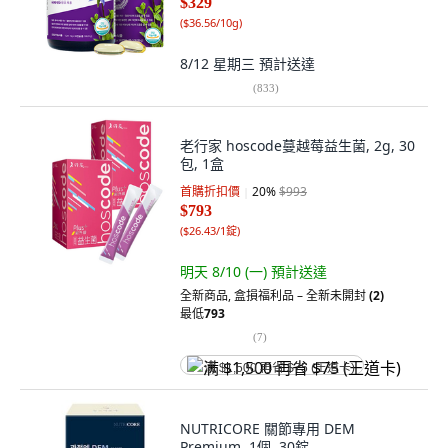
$329
(
$36.56/10g
)
8/12 星期三
預計送達
(
833
)
老行家 hoscode蔓越莓益生菌, 2g, 30
包, 1盒
首購折扣價
20
%
$993
$793
(
$26.43/1錠
)
明天 8/10 (一)
預計送達
全新商品
,
盒損福利品 – 全新未開封
(2)
最低
793
(
7
)
满 $1,500 再省 $75 (王道卡)
NUTRICORE 關節專用 DEM
Premium, 1個, 30錠