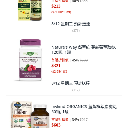
首購折扣價
40
%
$355
$213
(
$71.00/10ml
)
8/12 星期三
預計送達
(
373
)
Nature's Way 然萃維 蔓越莓萃取錠,
120顆, 1罐
首購折扣價
45
%
$589
$321
(
$2.68/1錠
)
8/12 星期三
預計送達
(
112
)
mykind ORGANICS 薑黃植萃素食錠,
60顆, 1罐
首購折扣價
34
%
$917
$603