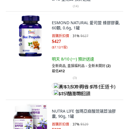
(
14
)
ESMOND NATURAL 愛司盟 蜂膠膠囊,
60顆, 0.6g, 1罐
首購折扣價
31
%
$627
$427
(
$7.12/1錠
)
明天 8/10 (一)
預計送達
全新商品
,
盒損福利品 – 全新未開封
(2)
最低
412
(
3
)
满 $1,500 再省 $75 (王道卡)
$15 酷澎幣回饋
NUTRA LIFE 伽瑪亞麻酸琉璃苣油膠
囊, 90g, 1罐
首購折扣價
37
%
$529