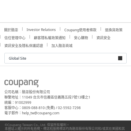
Investor Relations
關於酷澎
Coupang使用者條款
退換貨政策
信任管理中心
顧客隱私權政策通知
安心購物
資訊安全
資訊安全及隱私保護認證
加入酷澎商城
Global Site
公司名稱：酷澎股份有限公司
聯繫地址：11049 台北市信義區信義路五段7號13樓之1
統編：91002999
客服中心：0809-088-810 (免費) / 02-5592-7298
電子郵件：help_tw@coupang.com
©Coupang Taiwan Co., Ltd. 保留所有權利。
本網站上顯示的所有商標、標誌和服務標誌均為酷澎股份有限公司和/或其在美國和其