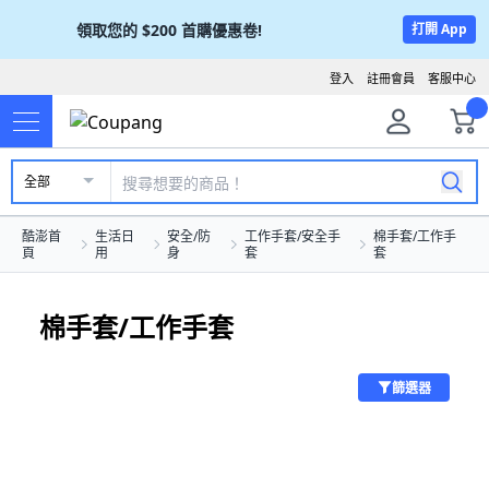
領取您的
$200
首購優惠卷!
打開 App
登入
註冊會員
客服中心
全部
酷澎首
生活日
安全/防
工作手套/安全手
棉手套/工作手
頁
用
身
套
套
棉手套/工作手套
篩選器