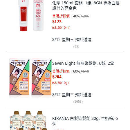
化劑 150ml 套組, 1組, 8GN 專為白髮
設計的亮金色
首購折扣價
40
%
$206
$123
(
$8.20/10ml
)
8/12 星期三
預計送達
(
85
)
Seven Eight 無味染髮劑, 6號, 2盒
首購折扣價
60
%
$518
$204
(
$8.50/10g
)
8/12 星期三
預計送達
(
2051
)
KIRANIA 白髮染髮劑 30g, 牛奶棕, 6
個