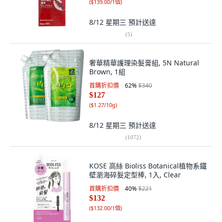
(
$139.00/1個
)
8/12 星期三
預計送達
(
5
)
奢華精華護理染髮膏組, 5N Natural
Brown, 1組
首購折扣價
62
%
$340
$127
(
$1.27/10g
)
8/12 星期三
預計送達
(
1072
)
KOSE 高絲 Bioliss Botanical植物系鐵
壁瀏海碎髮定型棒, 1入, Clear
首購折扣價
40
%
$221
$132
(
$132.00/1個
)