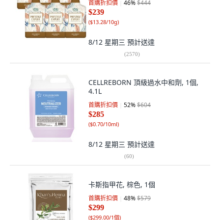
首購折扣價
46
%
$444
$239
(
$13.28/10g
)
8/12 星期三
預計送達
(
2570
)
CELLREBORN 頂級過水中和劑, 1個,
4.1L
首購折扣價
52
%
$604
$285
(
$0.70/10ml
)
8/12 星期三
預計送達
(
60
)
卡斯指甲花, 棕色, 1個
首購折扣價
48
%
$579
$299
(
$299.00/1個
)