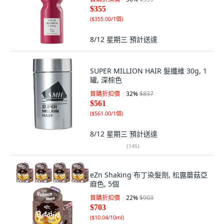
$355
(
$355.00/1個
)
8/12 星期三
預計送達
SUPER MILLION HAIR 髮纖維 30g, 1
罐, 深棕色
首購折扣價
32
%
$837
$561
(
$561.00/1個
)
8/12 星期三
預計送達
(
146
)
eZn Shaking 布丁染髮劑, 松露蘑菇亞
麻色, 5個
首購折扣價
22
%
$903
$703
(
$10.04/10ml
)