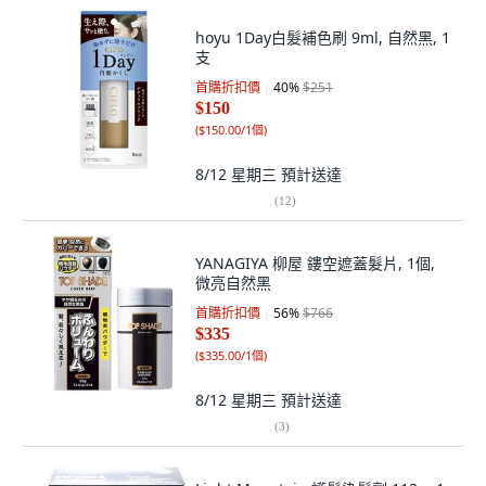
hoyu 1Day白髮補色刷 9ml, 自然黑, 1
支
首購折扣價
40
%
$251
$150
(
$150.00/1個
)
8/12 星期三
預計送達
(
12
)
YANAGIYA 柳屋 鏤空遮蓋髮片, 1個,
微亮自然黑
首購折扣價
56
%
$766
$335
(
$335.00/1個
)
8/12 星期三
預計送達
(
3
)