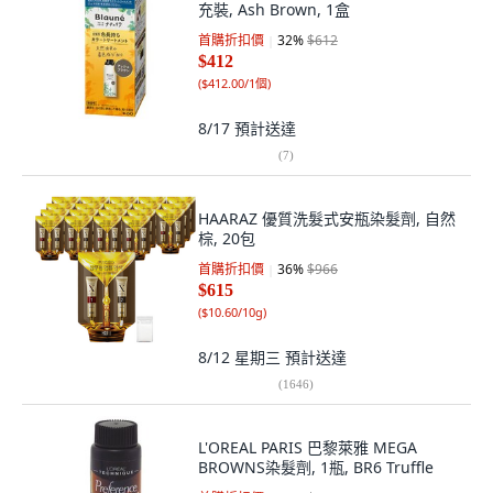
充裝, Ash Brown, 1盒
首購折扣價
32
%
$612
$412
(
$412.00/1個
)
8/17
預計送達
(
7
)
HAARAZ 優質洗髮式安瓶染髮劑, 自然
棕, 20包
首購折扣價
36
%
$966
$615
(
$10.60/10g
)
8/12 星期三
預計送達
(
1646
)
L'OREAL PARIS 巴黎萊雅 MEGA
BROWNS染髮劑, 1瓶, BR6 Truffle