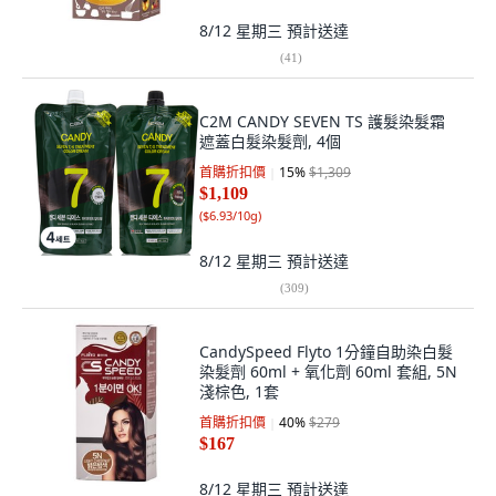
8/12 星期三
預計送達
(
41
)
C2M CANDY SEVEN TS 護髮染髮霜
遮蓋白髮染髮劑, 4個
首購折扣價
15
%
$1,309
$1,109
(
$6.93/10g
)
8/12 星期三
預計送達
(
309
)
CandySpeed Flyto 1分鐘自助染白髮
染髮劑 60ml + 氧化劑 60ml 套組, 5N
淺棕色, 1套
首購折扣價
40
%
$279
$167
8/12 星期三
預計送達