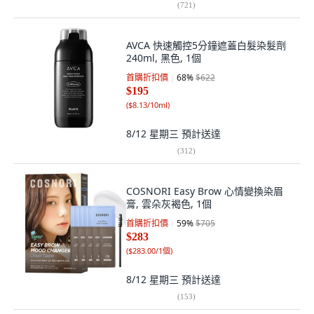
(
721
)
AVCA 快速觸控5分鐘遮蓋白髮染髮劑
240ml, 黑色, 1個
首購折扣價
68
%
$622
$195
(
$8.13/10ml
)
8/12 星期三
預計送達
(
312
)
COSNORI Easy Brow 心情變換染眉
膏, 雲朵灰褐色, 1個
首購折扣價
59
%
$705
$283
(
$283.00/1個
)
8/12 星期三
預計送達
(
153
)