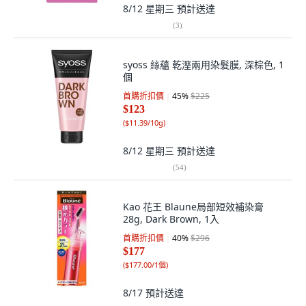
8/12 星期三
預計送達
(
3
)
syoss 絲蘊 乾溼兩用染髮膜, 深棕色, 1
個
首購折扣價
45
%
$225
$123
(
$11.39/10g
)
8/12 星期三
預計送達
(
54
)
Kao 花王 Blaune局部短效補染膏
28g, Dark Brown, 1入
首購折扣價
40
%
$296
$177
(
$177.00/1個
)
8/17
預計送達