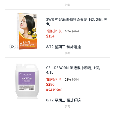
(
49
)
3WB 秀髮絲綢修護染髮劑 1號, 2個, 黑
色
首購折扣價
40
%
$257
$154
8/12 星期三
預計送達
(
18
)
CELLREBORN 頂級溴中和劑, 1個,
4.1L
首購折扣價
53
%
$604
$280
(
$0.68/10ml
)
8/12 星期三
預計送達
(
23
)