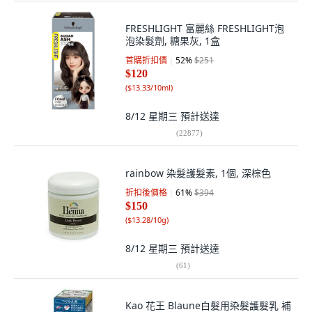
FRESHLIGHT 富麗絲 FRESHLIGHT泡
泡染髮劑, 糖果灰, 1盒
首購折扣價
52
%
$251
$120
(
$13.33/10ml
)
8/12 星期三
預計送達
(
22877
)
rainbow 染髮護髮素, 1個, 深棕色
折扣後價格
61
%
$394
$150
(
$13.28/10g
)
8/12 星期三
預計送達
(
61
)
Kao 花王 Blaune白髮用染髮護髮乳 補