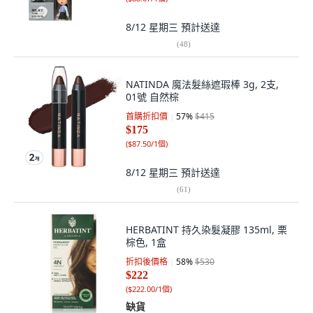
8/12 星期三
預計送達
(
48
)
NATINDA 魔法髮絲遮瑕棒 3g, 2支,
01號 自然棕
首購折扣價
57
%
$415
$175
(
$87.50/1個
)
8/12 星期三
預計送達
(
61
)
HERBATINT 持久染髮凝膠 135ml, 栗
棕色, 1盒
折扣後價格
58
%
$530
$222
(
$222.00/1個
)
缺貨