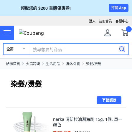
領取您的
$200
首購優惠卷!
打開 App
登入
註冊會員
客服中心
全部
酷澎首頁
火箭跨境
生活用品
洗沐保養
染髮/燙髮
染髮/燙髮
篩選器
narka 清新控油瀏海刷 15g, 1個, 單一
顏色