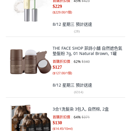
首購折扣價
45
%
$423
$229
(
$229.00/1個
)
8/12 星期三
預計送達
(
28
)
THE FACE SHOP 菲詩小舖 自然遮色氣
墊髮粉 7g, 01 Natural Brown, 1罐
首購折扣價
62
%
$340
$127
(
$127.00/1個
)
8/12 星期三
預計送達
(
6314
)
3合1洗髮染 3包入, 自然棕, 2盒
首購折扣價
64
%
$371
$130
(
$14.45/10ml
)