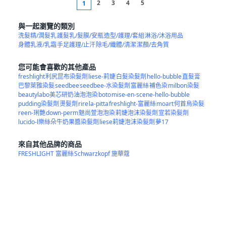
2
3
4
5
1
與一起瀏覽的類別
洗髮精/潤髮乳
護髮乳/髮膜/安瓶
造型/護理/套組
淋浴/沐浴用品
身體乳液/乳霜
手足護理/止汗
除毛/纖體/清潔
潔顏/去角質
您可能會喜歡的其他產品
freshlight
利尻昆布染髮劑
liese-莉婕
白髮染髮劑
hello-bubble
直髮膏
巴黎萊雅染髮
seedbee
seedbee-水染髮劑
富麗絲
補色染
milbon染髮
beautylabo美芯研奶油泡泡染
boto
mise-en-scene-hello-bubble
pudding染髮劑
燙髮劑
rire
la-pitta
freshlight-富麗絲
moart
何首烏染髮
reen-琍艷
down-perm
魅尚萱泡泡染
莉婕泡沫染髮劑
宣若染髮劑
lucido-l樂絲朵牛奶果醬染髮劑
liese莉婕泡沫染髮劑
夢17
來自其他品牌的商品
FRESHLIGHT 富麗絲
Schwarzkopf 施華蔻