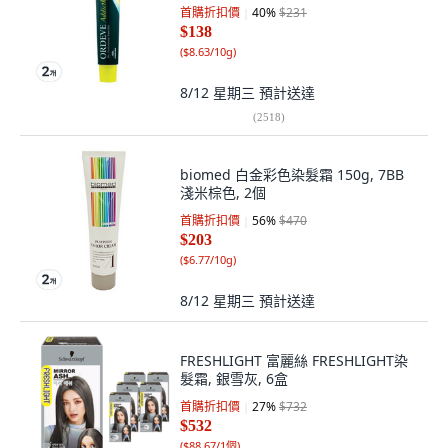
首購折扣價
40
%
$231
$138
(
$8.63/10g
)
8/12 星期三
預計送達
(
2518
)
biomed 白金彩色染髮霜 150g, 7BB
淺米棕色, 2個
首購折扣價
56
%
$470
$203
(
$6.77/10g
)
8/12 星期三
預計送達
FRESHLIGHT 富麗絲 FRESHLIGHT染
髮霜, 銀雪灰, 6盒
首購折扣價
27
%
$732
$532
(
$88.67/1個
)