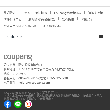
Investor Relations
關於酷澎
Coupang使用者條款
退換貨政策
信任管理中心
顧客隱私權政策通知
安心購物
資訊安全
資訊安全及隱私保護認證
加入酷澎商城
Global Site
公司名稱：酷澎股份有限公司
聯繫地址：11049 台北市信義區信義路五段7號13樓之1
統編：91002999
客服中心：0809-088-810 (免費) / 02-5592-7298
電子郵件：help_tw@coupang.com
©Coupang Taiwan Co., Ltd. 保留所有權利。
本網站上顯示的所有商標、標誌和服務標誌均為酷澎股份有限公司和/或其在美國和其
他國家/地區註冊之關聯公司之所屬財產。