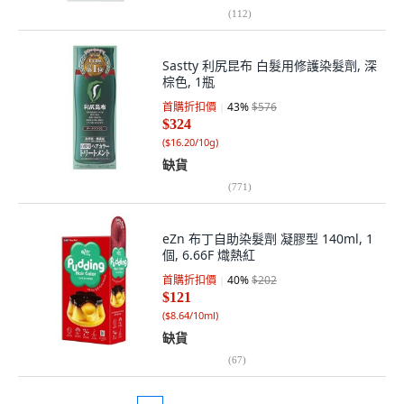
(
112
)
Sastty 利尻昆布 白髮用修護染髮劑, 深
棕色, 1瓶
首購折扣價
43
%
$576
$324
(
$16.20/10g
)
缺貨
(
771
)
eZn 布丁自助染髮劑 凝膠型 140ml, 1
個, 6.66F 熾熱紅
首購折扣價
40
%
$202
$121
(
$8.64/10ml
)
缺貨
(
67
)