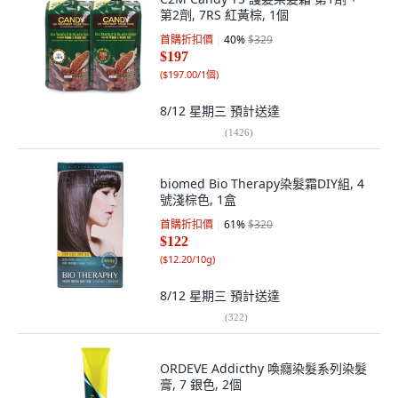
第2劑, 7RS 紅黃棕, 1個
首購折扣價
40
%
$329
$197
(
$197.00/1個
)
8/12 星期三
預計送達
(
1426
)
biomed Bio Therapy染髮霜DIY組, 4
號淺棕色, 1盒
首購折扣價
61
%
$320
$122
(
$12.20/10g
)
8/12 星期三
預計送達
(
322
)
ORDEVE Addicthy 喚癮染髮系列染髮
膏, 7 銀色, 2個