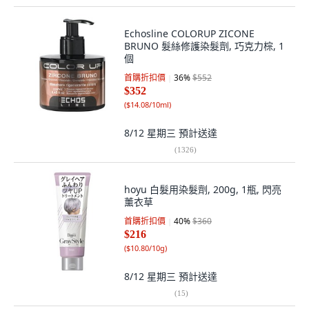
Echosline COLORUP ZICONE
BRUNO 髮絲修護染髮劑, 巧克力棕, 1
個
首購折扣價
36
%
$552
$352
(
$14.08/10ml
)
8/12 星期三
預計送達
(
1326
)
hoyu 白髮用染髮劑, 200g, 1瓶, 閃亮
薰衣草
首購折扣價
40
%
$360
$216
(
$10.80/10g
)
8/12 星期三
預計送達
(
15
)