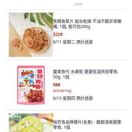
(
104
)
焦糖香蕉片 脫水乾燥 不油不膩非常唰
嘴, 1個, 輕巧包200g
$219
8/11 星期二
預計送達
腹束食代 水果乾 健康低溫烘焙零食,
50g, 1個
$80
(
$16.00/10g
)
8/13 星期四
預計送達
裕芳食品檸檬片(全素) - 酸甜清爽健康
零食, 1個