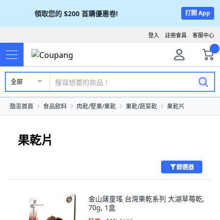
領取您的
$200
首購優惠卷!
打開 App
登入
註冊會員
客服中心
全部
酷澎首頁
食品飲料
肉乾/堅果/果乾
果乾/蔬菜乾
果乾片
果乾片
篩選器
金山藷童瑤 台灣果乾系列 大湖草莓乾,
70g, 1盒