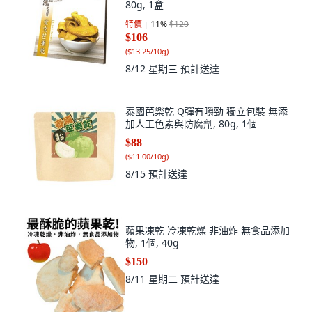
80g, 1盒
特價
11
%
$120
$106
(
$13.25/10g
)
8/12 星期三
預計送達
泰國芭樂乾 Q彈有嚼勁 獨立包裝 無添
加人工色素與防腐劑, 80g, 1個
$88
(
$11.00/10g
)
8/15
預計送達
蘋果凍乾 冷凍乾燥 非油炸 無食品添加
物, 1個, 40g
$150
8/11 星期二
預計送達