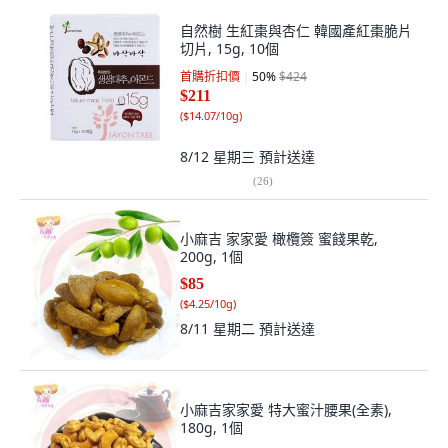
自然樹 生紅棗與杏仁 韓國產紅棗脆片
切片, 15g, 10個
首購折扣價
50
%
$424
$211
(
$14.07/10g
)
8/12 星期三
預計送達
(
26
)
小麻吉 家家愛 橄欖簽 蜜餞果乾,
200g, 1個
$85
(
$4.25/10g
)
8/11 星期二
預計送達
小麻吉家家愛 特大蜜汁腰果(全素),
180g, 1個