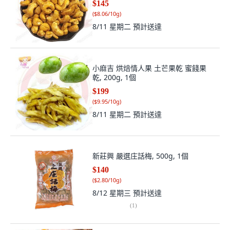
$145
(
$8.06/10g
)
8/11 星期二
預計送達
小麻吉 烘焙情人果 土芒果乾 蜜餞果
乾, 200g, 1個
$199
(
$9.95/10g
)
8/11 星期二
預計送達
新莊興 嚴選庄話梅, 500g, 1個
$140
(
$2.80/10g
)
8/12 星期三
預計送達
(
1
)