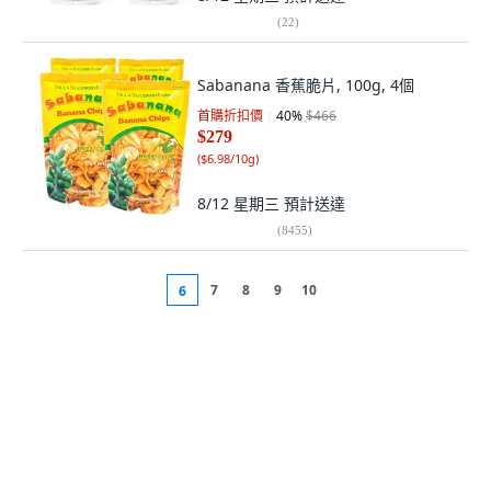
(
22
)
Sabanana 香蕉脆片, 100g, 4個
首購折扣價
40
%
$466
$279
(
$6.98/10g
)
8/12 星期三
預計送達
(
8455
)
7
8
9
10
6