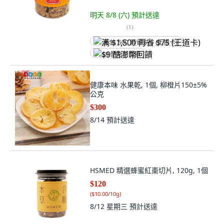
明天 8/8 (六)
預計送達
(
1
)
满 $1,500 再省 $75 (王道卡)
$9 酷澎幣回饋
健康本味 水果乾, 1個, 柳橙片150±5%
公克
$300
8/14
預計送達
HSMED 精選蜂蜜紅棗切片, 120g, 1個
$120
(
$10.00/10g
)
8/12 星期三
預計送達