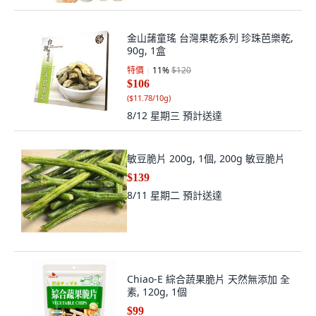
金山藷童瑤 台灣果乾系列 珍珠芭樂乾,
90g, 1盒
特價
11
%
$120
$106
(
$11.78/10g
)
8/12 星期三
預計送達
敏豆脆片 200g, 1個, 200g 敏豆脆片
$139
8/11 星期二
預計送達
Chiao-E 綜合蔬果脆片 天然無添加 全
素, 120g, 1個
$99