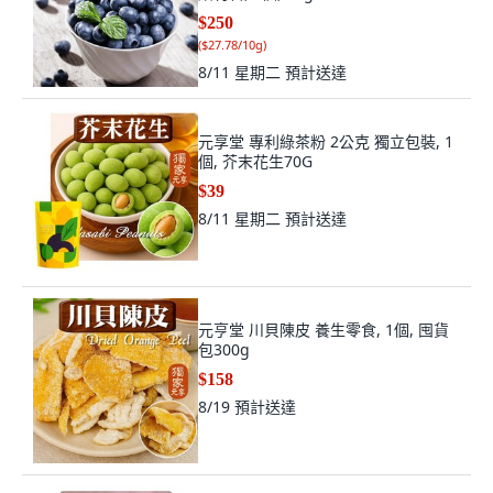
$250
(
$27.78/10g
)
8/11 星期二
預計送達
元享堂 專利綠茶粉 2公克 獨立包裝, 1
個, 芥末花生70G
$39
8/11 星期二
預計送達
元亨堂 川貝陳皮 養生零食, 1個, 囤貨
包300g
$158
8/19
預計送達