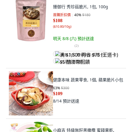
臻御行 秀珍菇脆片, 1包, 100g
首購折扣價
40
%
$180
$108
(
$10.80/10g
)
明天 8/8 (六)
預計送達
(
2
)
满 $1,500 再省 $75 (王道卡)
$5 酷澎幣回饋
健康本味 蔬果零食, 1個, 蘋果脆片小包
63
%
$300
$109
8/14
預計送達
小麻吉 特級無籽黑橄欖 蜜餞果乾,