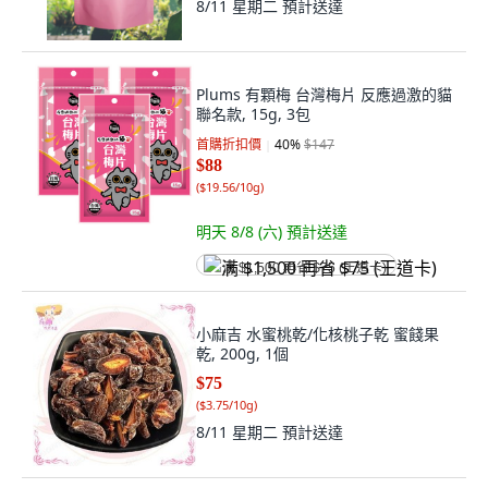
8/11 星期二
預計送達
Plums 有顆梅 台灣梅片 反應過激的貓
聯名款, 15g, 3包
首購折扣價
40
%
$147
$88
(
$19.56/10g
)
明天 8/8 (六)
預計送達
满 $1,500 再省 $75 (王道卡)
小麻吉 水蜜桃乾/化核桃子乾 蜜餞果
乾, 200g, 1個
$75
(
$3.75/10g
)
8/11 星期二
預計送達