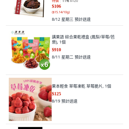
特價
11
%
$120
$106
(
$15.14/10g
)
8/12 星期三
預計送達
講果語 綜合果乾禮盒 (鳳梨/草莓/芭
樂), 1個
$910
8/11 星期二
預計送達
果本輕食 草莓凍乾 草莓脆片, 1個
$125
8/19
預計送達