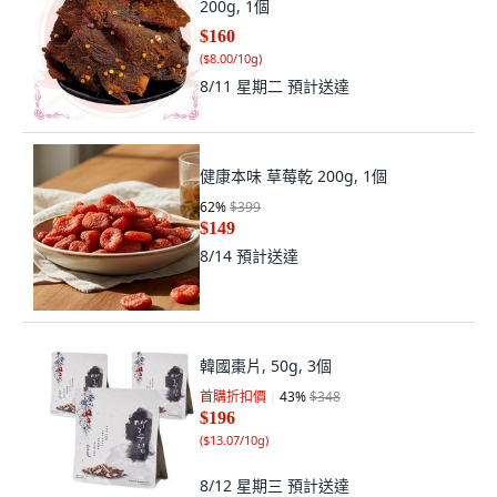
200g, 1個
$160
(
$8.00/10g
)
8/11 星期二
預計送達
健康本味 草莓乾 200g, 1個
62
%
$399
$149
8/14
預計送達
韓國棗片, 50g, 3個
首購折扣價
43
%
$348
$196
(
$13.07/10g
)
8/12 星期三
預計送達