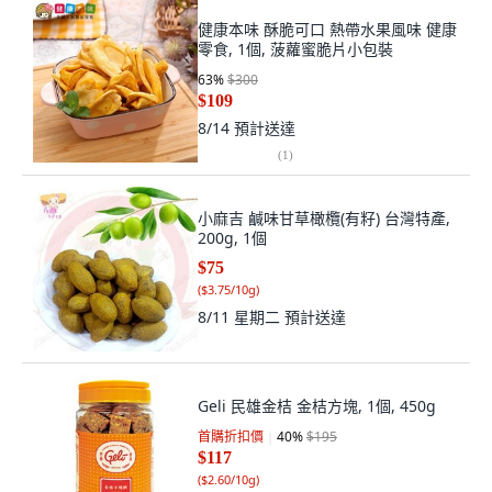
健康本味 酥脆可口 熱帶水果風味 健康
零食, 1個, 菠蘿蜜脆片小包裝
63
%
$300
$109
8/14
預計送達
(
1
)
小麻吉 鹹味甘草橄欖(有籽) 台灣特產,
200g, 1個
$75
(
$3.75/10g
)
8/11 星期二
預計送達
Geli 民雄金桔 金桔方塊, 1個, 450g
首購折扣價
40
%
$195
$117
(
$2.60/10g
)