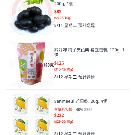
200g, 1個
$85
(
$4.25/10g
)
8/11 星期二
預計送達
熊好呷 梅子夾芭樂 獨立包裝, 120g, 1
個
$125
(
$10.42/10g
)
8/12 星期三
預計送達
Sanmaeul 芒果乾, 20g, 4個
首購折扣價
40
%
$387
$232
(
$29.00/10g
)
8/12 星期三
預計送達