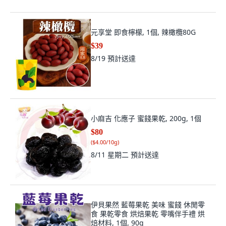
元享堂 即食檸檬, 1個, 辣橄欖80G
$39
8/19
預計送達
小麻吉 化應子 蜜餞果乾, 200g, 1個
$80
(
$4.00/10g
)
8/11 星期二
預計送達
伊貝果然 藍莓果乾 美味 蜜餞 休閒零
食 果乾零食 烘焙果乾 零嘴伴手禮 烘
焙材料, 1個, 90g