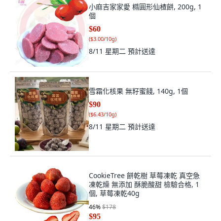
小麻吉家家愛 橢圓形仙楂餅, 200g, 1
個
$60
(
$3.00/10g
)
8/11 星期二
預計送達
雪霜化核果 無籽蜜餞, 140g, 1個
$90
(
$6.43/10g
)
8/11 星期二
預計送達
CookieTree 餅乾樹 草莓凍乾 真空急
凍乾燥 無添加 酥脆酸甜 檢驗合格, 1
個, 草莓凍乾40g
46
%
$178
$95