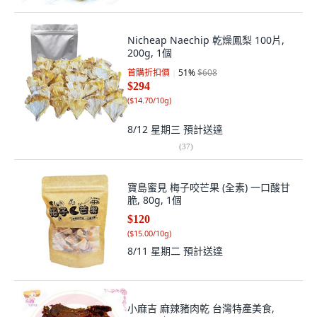
Nicheap Naechip 乾燥鳳梨 100片,
200g, 1個
首購折扣價
51
%
$608
$294
(
$14.70/10g
)
8/12 星期三
預計送達
(
37
)
寶島蜜見 梅子咬芒果 (全素) 一口酸甘
脆, 80g, 1個
$120
(
$15.00/10g
)
8/11 星期二
預計送達
小麻吉 麻辣豬肉乾 台灣特產美食,