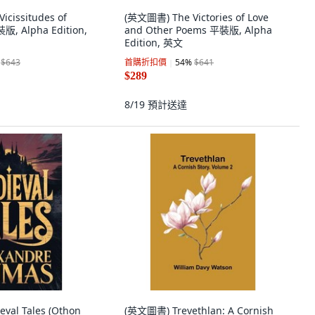
cissitudes of
(英文圖書) The Victories of Love
版, Alpha Edition,
and Other Poems 平裝版, Alpha
Edition, 英文
$643
首購折扣價
54
%
$641
$289
8/19
預計送達
al Tales (Othon
(英文圖書) Trevethlan: A Cornish