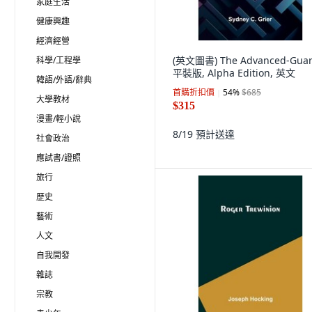
家庭生活
健康興趣
經濟經營
(英文圖書) The Advanced-Gua
科學/工程學
平裝版, Alpha Edition, 英文
韓語/外語/辭典
首購折扣價
54
%
$685
大學教材
$315
漫畫/輕小說
8/19
預計送達
社會政治
應試書/證照
旅行
歷史
藝術
人文
自我開發
雜誌
宗教