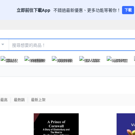
立即前往下載App
不錯過最新優惠、更多功能等著你！
下載
嬰幼兒
保健醫療
美妝保養
個人清潔
玩具休閒
格最高
最熱銷
最新上架