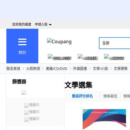
加到我的最愛
申請入駐
全部
類別
爸氣父親節
火箭速配
火箭跨境
酷澎首頁
火箭跨境
書籍/CD/DVD
外國圖書
文學/小說
文學選集
篩選器
文學選集
酷澎評分排名
價格最低
價
僅顯示
僅顯示
僅顯示