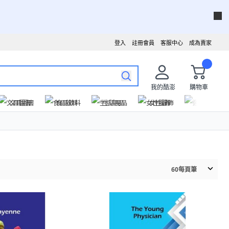
登入
註冊會員
客服中心
成為賣家
我的酷澎
購物車
文具圖書
食品飲料
生活用品
女性服飾
運動戶外
60
每頁筆