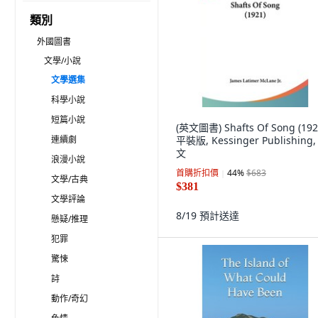
類別
外國圖書
文學/小說
文學選集
科學小說
短篇小說
(英文圖書) Shafts Of Song (192
連續劇
平裝版, Kessinger Publishing,
文
浪漫小說
首購折扣價
44
%
$683
文學/古典
$381
文學評論
8/19
預計送達
懸疑/推理
犯罪
驚悚
詩
動作/奇幻