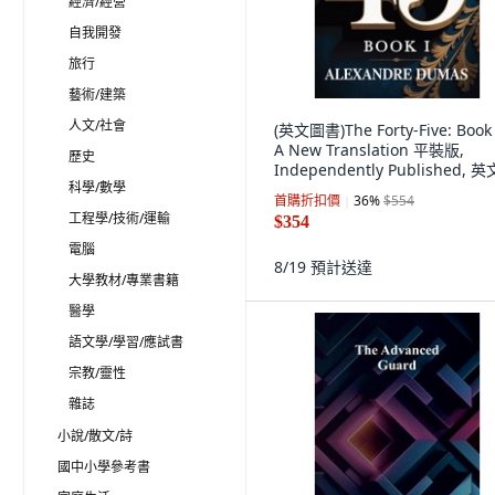
經濟/經營
自我開發
旅行
藝術/建築
人文/社會
(英文圖書)The Forty-Five: Book 
A New Translation 平裝版,
歷史
Independently Published, 英
科學/數學
首購折扣價
36
%
$554
工程學/技術/運輸
$354
電腦
8/19
預計送達
大學教材/專業書籍
醫學
語文學/學習/應試書
宗教/靈性
雜誌
小說/散文/詩
國中小學參考書