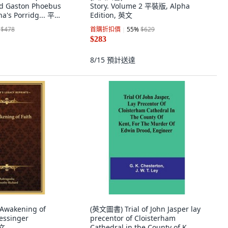
rd Gaston Phoebus
Story. Volume 2 平裝版, Alpha
ha's Porridg... 平裝
Edition, 英文
tly Published,
$478
首購折扣價
55
%
$629
$283
8/15
預計送達
Awakening of
(英文圖書) Trial of John Jasper lay
essinger
precentor of Cloisterham
英文
Cathedral in the County of K... 平