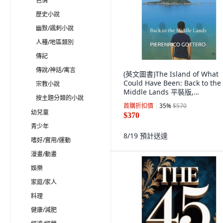
色情
歷史小說
幽默/諷刺小說
人種/地區類別
傳記
傳說/神話/寓言
(英文圖書)The Island of What
Could Have Been: Back to the
宗教小說
Middle Lands 平裝版,
按主題分類的小說
Independently Published, 英
首購折扣價
35
%
$570
幼兒童
$370
青少年
8/19
預計送達
嗜好/實用/運動
漫畫/動畫
娛樂
家庭/家人
料理
健康/減肥