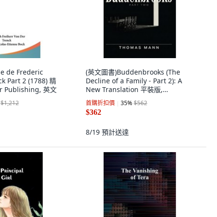
 de Frederic
(英文圖書)Buddenbrooks (The
k Part 2 (1788) 精
Decline of a Family - Part 2): A
r Publishing, 英文
New Translation 平裝版,
Independently Published,
$1,212
首購折扣價
35
%
$562
English, Paperback
$362
8/19
預計送達