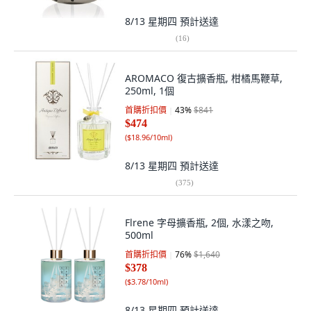
8/13 星期四
預計送達
(
16
)
AROMACO 復古擴香瓶, 柑橘馬鞭草,
250ml, 1個
首購折扣價
43
%
$841
$474
(
$18.96/10ml
)
8/13 星期四
預計送達
(
375
)
Flrene 字母擴香瓶, 2個, 水漾之吻,
500ml
首購折扣價
76
%
$1,640
$378
(
$3.78/10ml
)
8/13 星期四
預計送達