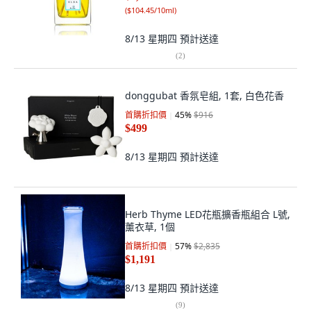
(
$104.45/10ml
)
8/13 星期四
預計送達
(
2
)
donggubat 香氛皂組, 1套, 白色花香
首購折扣價
45
%
$916
$499
8/13 星期四
預計送達
Herb Thyme LED花瓶擴香瓶組合 L號,
薰衣草, 1個
首購折扣價
57
%
$2,835
$1,191
8/13 星期四
預計送達
(
9
)