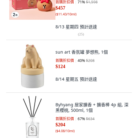
首購折扣價
71
%
$1,598
$457
(
$11.43/10ml
)
8/13 星期四
預計送達
(
25
)
sun art 香氛罐 夢想熊, 1個
首購折扣價
40
%
$208
$124
8/14 星期五
預計送達
Byhyang 居家擴香 + 擴香棒 4p 組, 深
黑櫻桃, 500ml, 1個
首購折扣價
67
%
$634
$204
(
$4.08/10ml
)