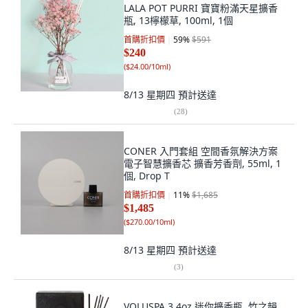
LALA POT PURRI 寶寶粉滿天星擴香
瓶, 13檸檬草, 100ml, 1個
首購折扣價
59
%
$591
$240
(
$24.00/10ml
)
8/13 星期四
預計送達
(
28
)
CONER 入門套組 空間香氛解決方案
電子智慧擴香芯 擴香芳香劑, 55ml, 1
個, Drop T
首購折扣價
11
%
$1,685
$1,485
(
$270.00/10ml
)
8/13 星期四
預計送達
(
3
)
VOLUSPA 3.4oz 迷你擴香瓶, 竹之韻,