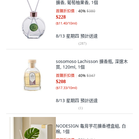
擴香, 葡萄柚果香, 1個
首購折扣價
40
%
$380
$228
(
$11.40/10ml
)
8/13 星期四
預計送達
(
287
)
sosomoso Lachisson 擴香瓶, 深邃木
質, 120ml, 1個
首購折扣價
40
%
$347
$208
(
$17.33/10ml
)
8/13 星期四
預計送達
(
1
)
NODESIGN 龜背芋花擴香禮盒組, 白
棉, 1個