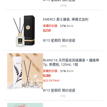
(
574
)
EMERCI 爵士擴香, 檸檬尤加利
首購折扣價
57
%
$610
$259
8/13 星期四
預計送達
(
205
)
BLANC16 天然基底高級擴香 + 纖維棒
7p, 黑櫻桃, 120ml, 1個
首購折扣價
51
%
$579
$280
(
$23.33/10ml
)
8/13 星期四
預計送達
(
72
)