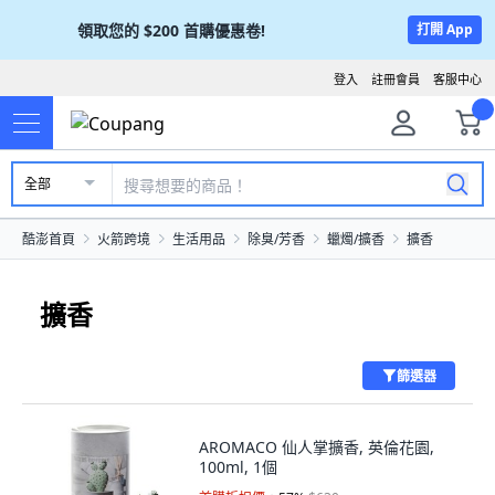
領取您的
$200
首購優惠卷!
打開 App
登入
註冊會員
客服中心
全部
酷澎首頁
火箭跨境
生活用品
除臭/芳香
蠟燭/擴香
擴香
擴香
篩選器
AROMACO 仙人掌擴香, 英倫花園,
100ml, 1個