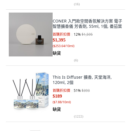
(
16
)
CONER 入門款空間香氛解決方案 電子
智慧擴香儀 芳香劑, 55ml, 1個, 番茄葉
首購折扣價
12
%
$1,595
$1,395
(
$253.64/10ml
)
缺貨
(
6
)
This Is Diffuser 擴香, 天堂海洋,
120ml, 2個
首購折扣價
51
%
$393
$189
(
$7.88/10ml
)
缺貨
(
1222
)