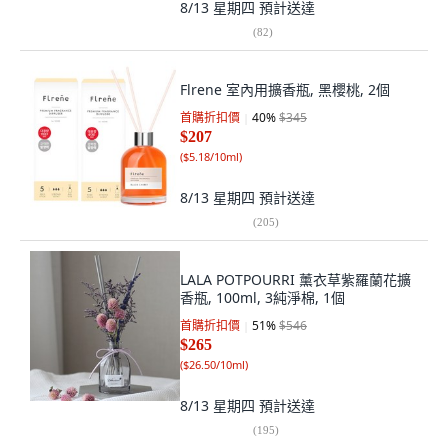
8/13 星期四
預計送達
(
82
)
Flrene 室內用擴香瓶, 黑櫻桃, 2個
首購折扣價
40
%
$345
$207
(
$5.18/10ml
)
8/13 星期四
預計送達
(
205
)
LALA POTPOURRI 薰衣草紫羅蘭花擴
香瓶, 100ml, 3純淨棉, 1個
首購折扣價
51
%
$546
$265
(
$26.50/10ml
)
8/13 星期四
預計送達
(
195
)