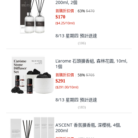
200ml, 2個
首購折扣價
63
%
$470
$170
(
$4.25/10ml
)
8/13 星期四
預計送達
(
106
)
L'arome 石頭擴香組, 森林花園, 10ml,
1個
首購折扣價
58
%
$705
$291
(
$291.00/10ml
)
8/13 星期四
預計送達
(
183
)
A'SCENT 香氛擴香瓶, 深櫻桃, 4個,
200ml