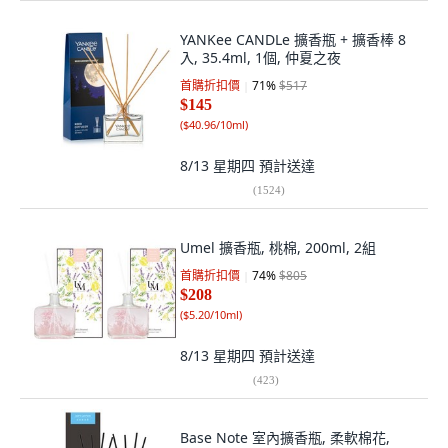
YANKee CANDLe 擴香瓶 + 擴香棒 8
入, 35.4ml, 1個, 仲夏之夜
首購折扣價
71
%
$517
$145
(
$40.96/10ml
)
8/13 星期四
預計送達
(
1524
)
Umel 擴香瓶, 桃棉, 200ml, 2組
首購折扣價
74
%
$805
$208
(
$5.20/10ml
)
8/13 星期四
預計送達
(
423
)
Base Note 室內擴香瓶, 柔軟棉花,