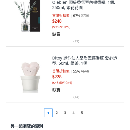
Olebien 頂級香氛室內擴香瓶, 1個,
250ml, 繁花花園
首購折扣價
67
%
$756
$248
(
$9.92/10ml
)
缺貨
(
13
)
Ditoy 迷你仙人掌陶瓷擴香瓶 愛心造
型, 50ml, 綠茶, 1個
首購折扣價
55
%
$518
$228
(
$45.60/10ml
)
缺貨
(
14
)
2
3
4
5
1
與一起瀏覽的類別