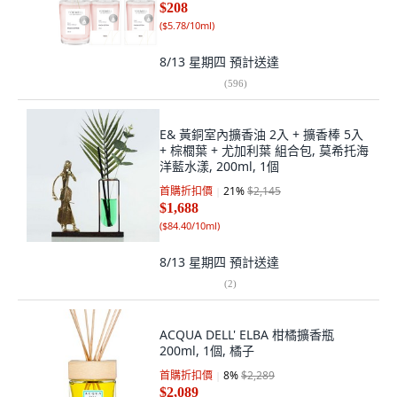
$208
(
$5.78/10ml
)
8/13 星期四
預計送達
(
596
)
E& 黃銅室內擴香油 2入 + 擴香棒 5入
+ 棕櫚葉 + 尤加利葉 組合包, 莫希托海
洋藍水漾, 200ml, 1個
首購折扣價
21
%
$2,145
$1,688
(
$84.40/10ml
)
8/13 星期四
預計送達
(
2
)
ACQUA DELL' ELBA 柑橘擴香瓶
200ml, 1個, 橘子
首購折扣價
8
%
$2,289
$2,089