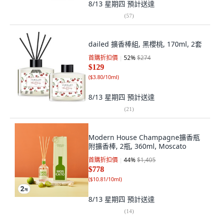
8/13 星期四
預計送達
(
57
)
dailed 擴香棒組, 黑櫻桃, 170ml, 2套
首購折扣價
52
%
$274
$129
(
$3.80/10ml
)
8/13 星期四
預計送達
(
21
)
Modern House Champagne擴香瓶
附擴香棒, 2瓶, 360ml, Moscato
首購折扣價
44
%
$1,405
$778
(
$10.81/10ml
)
8/13 星期四
預計送達
(
14
)