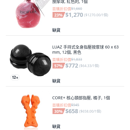
按摩球, 紅色的, 1個
首購折扣價
$1,660
$1,270
23
%
(
$1270.00/1個
)
缺貨
LUAZ 手持式全身指壓按摩球 60 x 63
mm, 12個, 黑色
首購折扣價
$1,833
$772
57
%
(
$64.33/1個
)
缺貨
CORE+ 核心頸部指壓, 橘子, 1個
首購折扣價
$945
$658
30
%
(
$658.00/1個
)
缺貨