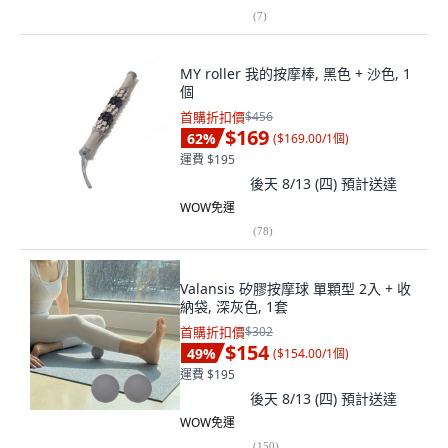
(
7
)
MY roller 我的按摩棒, 黑色 + 沙色, 1
個
首購折扣價
$456
$169
62
%
(
$169.00/1個
)
運費 $195
後天 8/13 (四)
預計送達
WOW免運
(
78
)
Valansis 矽膠按摩球 單顆型 2入 + 收
納袋, 深灰色, 1套
首購折扣價
$302
$154
49
%
(
$154.00/1個
)
運費 $195
後天 8/13 (四)
預計送達
WOW免運
(
150
)