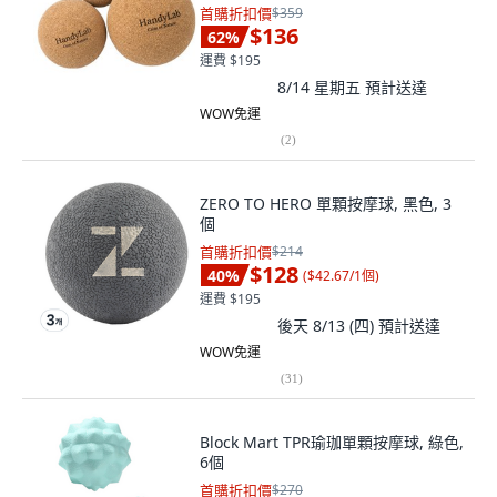
首購折扣價
$359
$136
62
%
運費 $195
8/14 星期五
預計送達
WOW免運
(
2
)
ZERO TO HERO 單顆按摩球, 黑色, 3
個
首購折扣價
$214
$128
40
%
(
$42.67/1個
)
運費 $195
後天 8/13 (四)
預計送達
WOW免運
(
31
)
Block Mart TPR瑜珈單顆按摩球, 綠色,
6個
首購折扣價
$270