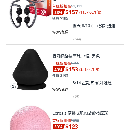
首購折扣價
$1,311
$157
88
%
(
$157.00/1個
)
運費 $195
後天 8/13 (四)
預計送達
WOW免運
(
844
)
吸附經絡按摩球, 3個, 黑色
首購折扣價
$255
$153
40
%
(
$51.00/1個
)
運費 $195
8/14 星期五
預計送達
WOW免運
(
30
)
Coresis 便攜式肌肉放鬆按摩球
首購折扣價
$302
$123
59
%