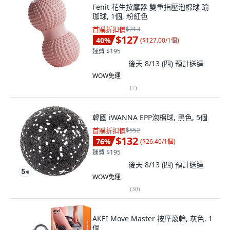
Fenit 花生按摩器 雙重指壓泡棉球 瑜
珈球, 1個, 粉紅色
首購折扣價
$213
$127
40
%
(
$127.00/1個
)
運費 $195
後天 8/13 (四)
預計送達
WOW免運
(
7
)
韓國 iWANNA EPP泡棉球, 黑色, 5個
首購折扣價
$552
$132
76
%
(
$26.40/1個
)
運費 $195
後天 8/13 (四)
預計送達
WOW免運
(
30
)
AKEI Move Master 按摩滾輪, 灰色, 1
個