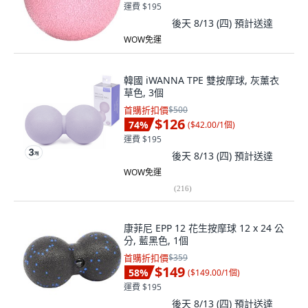
運費 $195
後天 8/13 (四)
預計送達
WOW免運
韓國 iWANNA TPE 雙按摩球, 灰薰衣
草色, 3個
首購折扣價
$500
$126
74
%
(
$42.00/1個
)
運費 $195
後天 8/13 (四)
預計送達
WOW免運
(
216
)
康菲尼 EPP 12 花生按摩球 12 x 24 公
分, 藍黑色, 1個
首購折扣價
$359
$149
58
%
(
$149.00/1個
)
運費 $195
後天 8/13 (四)
預計送達