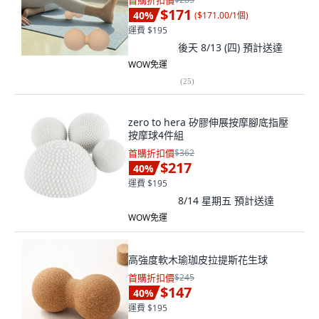
首購折扣價
$171
40
%
(
$171.00/1個
)
運費 $195
後天 8/13 (四)
預計送達
WOW免運
(
25
)
zero to hera 矽膠伸展按摩腳底指壓
按摩球4件組
首購折扣價
$362
$217
40
%
運費 $195
8/14 星期五
預計送達
WOW免運
高強度軟木瑜珈皮拉提斯花生球
首購折扣價
$245
$147
40
%
運費 $195