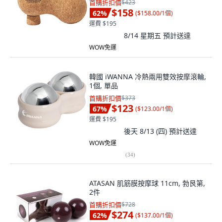
首購折扣價
$423
$158
62
%
(
$158.00/1個
)
運費 $195
8/14 星期五
預計送達
WOW免運
韓國 iWANNA 冷熱兩用雙效按摩滾輪,
1個, 單品
首購折扣價
$373
$123
67
%
(
$123.00/1個
)
運費 $195
後天 8/13 (四)
預計送達
WOW免運
(
34
)
ATASAN 肌筋膜按摩球 11cm, 勃艮第,
2件
首購折扣價
$728
$274
62
%
(
$137.00/1個
)