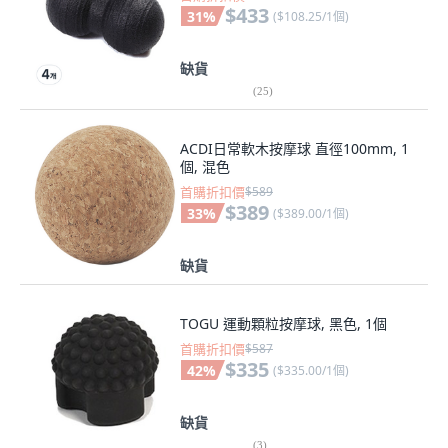
$433
31
%
(
$108.25/1個
)
缺貨
(
25
)
ACDI日常軟木按摩球 直徑100mm, 1
個, 混色
首購折扣價
$589
$389
33
%
(
$389.00/1個
)
缺貨
TOGU 運動顆粒按摩球, 黑色, 1個
首購折扣價
$587
$335
42
%
(
$335.00/1個
)
缺貨
(
3
)