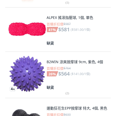
(
1
)
ALPEX 搖滾指壓球, 1個, 單色
首購折扣價
$987
$581
41
%
(
$581.00/1個
)
缺貨
B2WIN 涼爽按摩球 9cm, 紫色, 4個
首購折扣價
$764
$564
26
%
(
$141.00/1個
)
缺貨
(
2
)
運動狂花生EPP按摩球 特大, 4個, 黑色
首購折扣價
$633