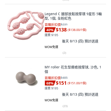
Legend C 腿部放鬆按摩環 9星形 5輪
型, 1個, 全粉紅色
首購折扣價
$231
$138
40
%
(
$138.00/1個
)
運費 $195
後天 8/13 (四)
預計送達
WOW免運
(
2
)
MY roller 花生型療癒按摩球, 沙色, 1
個
首購折扣價
$485
$151
68
%
(
$151.00/1個
)
運費 $195
後天 8/13 (四)
預計送達
WOW免運
(
23
)