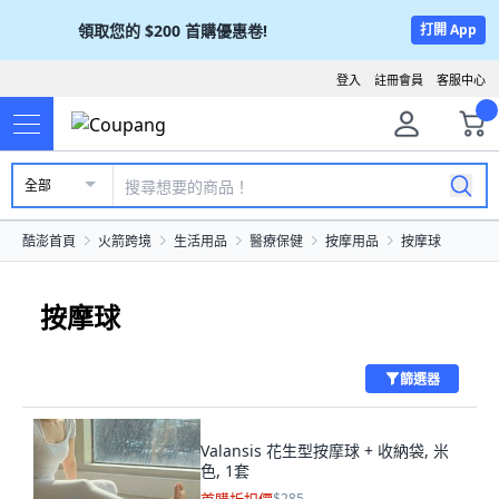
領取您的
$200
首購優惠卷!
打開 App
登入
註冊會員
客服中心
全部
酷澎首頁
火箭跨境
生活用品
醫療保健
按摩用品
按摩球
按摩球
篩選器
Valansis 花生型按摩球 + 收納袋, 米
色, 1套
$285