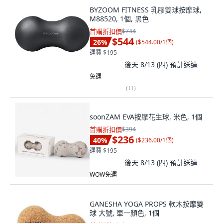
BYZOOM FITNESS 乳膠雙球按摩球,
M88520, 1個, 黑色
首購折扣價
$744
$544
26
%
(
$544.00/1個
)
運費 $195
後天 8/13 (四)
預計送達
免運
(
11
)
soonZAM EVA按摩花生球, 米色, 1個
首購折扣價
$394
$236
40
%
(
$236.00/1個
)
運費 $195
後天 8/13 (四)
預計送達
WOW免運
GANESHA YOGA PROPS 軟木按摩雙
球 大號, 單一顏色, 1個