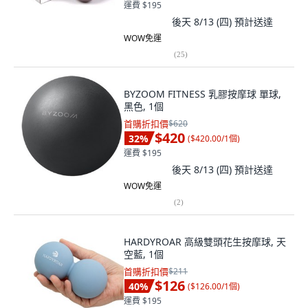
運費 $195
後天 8/13 (四)
預計送達
WOW免運
(
25
)
BYZOOM FITNESS 乳膠按摩球 單球,
黑色, 1個
首購折扣價
$620
$420
32
%
(
$420.00/1個
)
運費 $195
後天 8/13 (四)
預計送達
WOW免運
(
2
)
HARDYROAR 高級雙頭花生按摩球, 天
空藍, 1個
首購折扣價
$211
$126
40
%
(
$126.00/1個
)
運費 $195