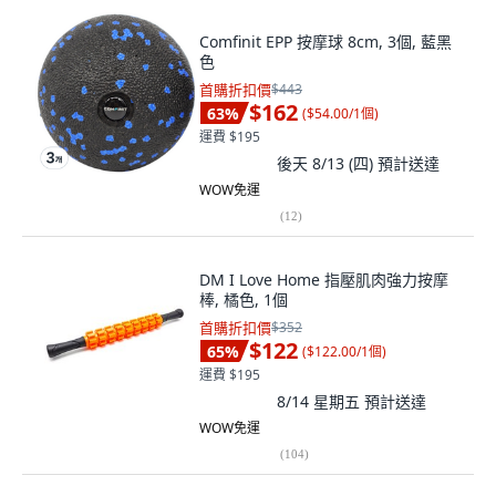
Comfinit EPP 按摩球 8cm, 3個, 藍黑
色
首購折扣價
$443
$162
63
%
(
$54.00/1個
)
運費 $195
後天 8/13 (四)
預計送達
WOW免運
(
12
)
DM I Love Home 指壓肌肉強力按摩
棒, 橘色, 1個
首購折扣價
$352
$122
65
%
(
$122.00/1個
)
運費 $195
8/14 星期五
預計送達
WOW免運
(
104
)