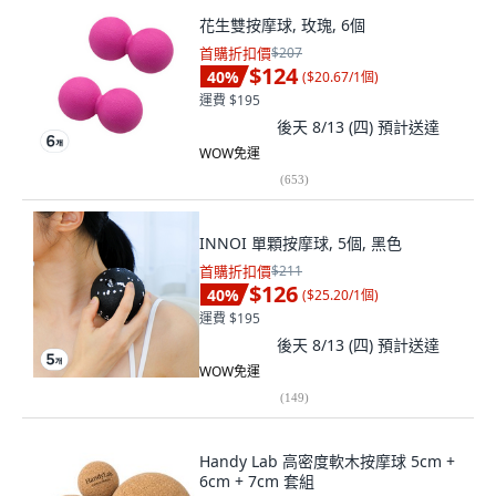
花生雙按摩球, 玫瑰, 6個
首購折扣價
$207
$124
40
%
(
$20.67/1個
)
運費 $195
後天 8/13 (四)
預計送達
WOW免運
(
653
)
INNOI 單顆按摩球, 5個, 黑色
首購折扣價
$211
$126
40
%
(
$25.20/1個
)
運費 $195
後天 8/13 (四)
預計送達
WOW免運
(
149
)
Handy Lab 高密度軟木按摩球 5cm +
6cm + 7cm 套組