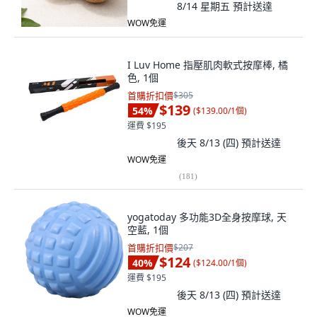
8/14 星期五
預計送達
WOW免運
I Luv Home 指壓肌肉軟式按摩棒, 橘
色, 1個
首購折扣價
$305
$139
54
%
(
$139.00/1個
)
運費 $195
後天 8/13 (四)
預計送達
WOW免運
(
181
)
yogatoday 多功能3D全身按摩球, 天
空藍, 1個
首購折扣價
$207
$124
40
%
(
$124.00/1個
)
運費 $195
後天 8/13 (四)
預計送達
WOW免運