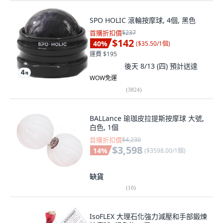
SPO HOLIC 滾輪按摩球, 4個, 黑色
首購折扣價
$237
$142
40
%
(
$35.50/1個
)
運費 $195
後天 8/13 (四)
預計送達
WOW免運
(
3824
)
BALLance 瑜珈皮拉提斯按摩球 大號,
白色, 1個
首購折扣價
$4,230
$3,598
14
%
(
$3598.00/1個
)
缺貨
(
10
)
IsoFLEX 大理石化強力減壓和手部鍛煉