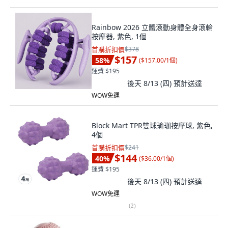
Rainbow 2026 立體滾動身體全身滾輪
按摩器, 紫色, 1個
首購折扣價
$378
$157
58
%
(
$157.00/1個
)
運費 $195
後天 8/13 (四)
預計送達
WOW免運
Block Mart TPR雙球瑜珈按摩球, 紫色,
4個
首購折扣價
$241
$144
40
%
(
$36.00/1個
)
運費 $195
後天 8/13 (四)
預計送達
WOW免運
(
2
)