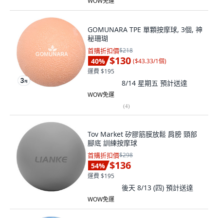
WOW免運
GOMUNARA TPE 單顆按摩球, 3個, 神
秘珊瑚
首購折扣價
$218
$130
40
%
(
$43.33/1個
)
運費 $195
8/14 星期五
預計送達
WOW免運
(
4
)
Tov Market 矽膠筋膜放鬆 肩膀 頸部
腳底 訓練按摩球
首購折扣價
$298
$136
54
%
運費 $195
後天 8/13 (四)
預計送達
WOW免運