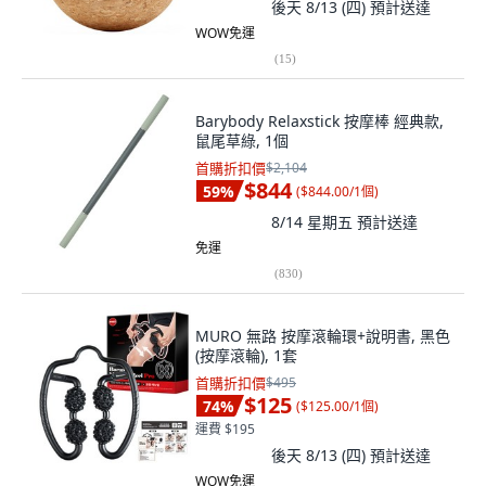
後天 8/13 (四)
預計送達
WOW免運
(
15
)
Barybody Relaxstick 按摩棒 經典款,
鼠尾草綠, 1個
首購折扣價
$2,104
$844
59
%
(
$844.00/1個
)
8/14 星期五
預計送達
免運
(
830
)
MURO 無路 按摩滾輪環+說明書, 黑色
(按摩滾輪), 1套
首購折扣價
$495
$125
74
%
(
$125.00/1個
)
運費 $195
後天 8/13 (四)
預計送達
WOW免運