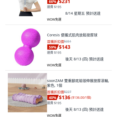
$231
66
%
運費 $195
8/14 星期五
預計送達
WOW免運
Coresis 便攜式肌肉放鬆按摩球
首購折扣價
$351
$143
59
%
運費 $195
後天 8/13 (四)
預計送達
WOW免運
soonZAM 雙重腳底瑜珈伸展按摩滾輪,
紫色, 1個
首購折扣價
$227
$136
40
%
(
$136.00/1個
)
運費 $195
後天 8/13 (四)
預計送達
WOW免運