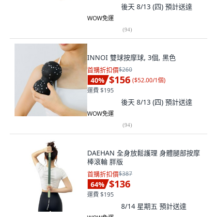
後天 8/13 (四)
預計送達
WOW免運
(
94
)
INNOI 雙球按摩球, 3個, 黑色
首購折扣價
$260
$156
40
%
(
$52.00/1個
)
運費 $195
後天 8/13 (四)
預計送達
WOW免運
(
94
)
DAEHAN 全身放鬆護理 身體腿部按摩
棒滾輪 胖版
首購折扣價
$387
$136
64
%
運費 $195
8/14 星期五
預計送達