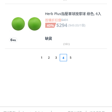
Herb Plus指壓單球按摩球 綠色, 6入
首購折扣價
$491
$294
40
%
(
$49.00/1個
)
缺貨
(
161
)
1
2
3
5
4