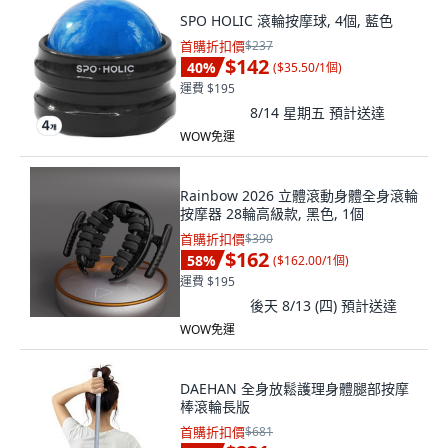
SPO HOLIC 滾輪按摩球, 4個, 藍色
首購折扣價
$237
$142
40
%
(
$35.50/1個
)
運費 $195
8/14 星期五
預計送達
WOW免運
Rainbow 2026 立體滾動身體全身滾輪
按摩器 28輪高級款, 黑色, 1個
首購折扣價
$390
$162
58
%
(
$162.00/1個
)
運費 $195
後天 8/13 (四)
預計送達
WOW免運
DAEHAN 全身放鬆護理身體腿部按摩
棒滾輪長版
首購折扣價
$681