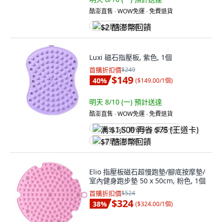
酷澎直售 ∙ WOW免運 ∙ 免費退貨
$2 酷澎幣回饋
Luxi 磁石指壓板, 紫色, 1個
首購折扣價
$249
$149
40
%
(
$149.00/1個
)
明天 8/10 (一)
預計送達
酷澎直售 ∙ WOW免運 ∙ 免費退貨
满 $1,500 再省 $75 (王道卡)
$7 酷澎幣回饋
Elio 指壓板磁石超慢跑墊/腳底按摩墊/
室內健身跑步墊 50 x 50cm, 粉色, 1個
首購折扣價
$524
$324
38
%
(
$324.00/1個
)