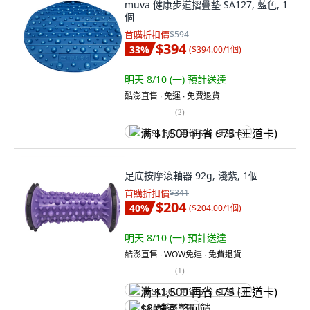
muva 健康步道摺疊墊 SA127, 藍色, 1
個
首購折扣價
$594
$394
33
%
(
$394.00/1個
)
明天 8/10 (一)
預計送達
酷澎直售 ∙ 免運 ∙ 免費退貨
(
2
)
满 $1,500 再省 $75 (王道卡)
足底按摩滾軸器 92g, 淺紫, 1個
首購折扣價
$341
$204
40
%
(
$204.00/1個
)
明天 8/10 (一)
預計送達
酷澎直售 ∙ WOW免運 ∙ 免費退貨
(
1
)
满 $1,500 再省 $75 (王道卡)
$8 酷澎幣回饋