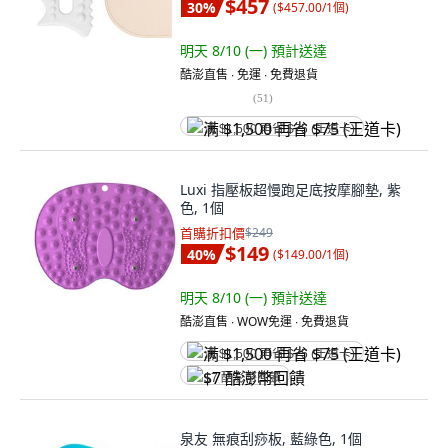
$457
30
%
(
$457.00/1個
)
明天 8/10 (一)
預計送達
酷澎直售 ∙ 免運 ∙ 免費退貨
(
51
)
满 $1,500 再省 $75 (王道卡)
Luxi 指壓板超慢跑足底按摩腳墊, 紫
色, 1個
首購折扣價
$249
$149
40
%
(
$149.00/1個
)
明天 8/10 (一)
預計送達
酷澎直售 ∙ WOW免運 ∙ 免費退貨
满 $1,500 再省 $75 (王道卡)
$7 酷澎幣回饋
泉友 無痕刮痧板, 藍綠色, 1個