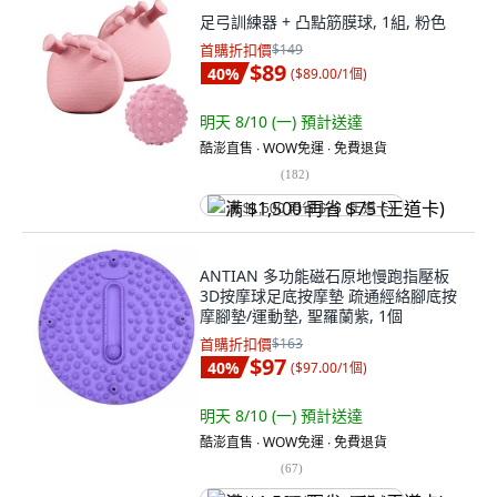
足弓訓練器 + 凸點筋膜球, 1組, 粉色
首購折扣價
$149
$89
40
%
(
$89.00/1個
)
明天 8/10 (一)
預計送達
酷澎直售 ∙ WOW免運 ∙ 免費退貨
(
182
)
满 $1,500 再省 $75 (王道卡)
ANTIAN 多功能磁石原地慢跑指壓板
3D按摩球足底按摩墊 疏通經絡腳底按
摩腳墊/運動墊, 聖羅蘭紫, 1個
首購折扣價
$163
$97
40
%
(
$97.00/1個
)
明天 8/10 (一)
預計送達
酷澎直售 ∙ WOW免運 ∙ 免費退貨
(
67
)