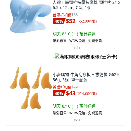
人體工學頸椎指壓按摩枕 頸椎枕 21 x
6.5 x 12cm, C型, 1個
首購折扣價
$88
$52
40
%
(
$52.00/1個
)
明天 8/10 (一)
預計送達
酷澎直售 ∙ WOW免運 ∙ 免費退貨
(
19
)
满 $1,500 再省 $75 (王道卡)
小麥購物 牛角刮痧板 + 拔筋棒 G629
56g, 3組, 單一顏色
首購折扣價
$72
$43
40
%
(
$14.33/1個
)
明天 8/10 (一)
預計送達
酷澎直售 ∙ WOW免運 ∙ 免費退貨
(
55
)