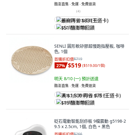
酷澎直售 ∙ 免運 ∙ 免費退貨
(
4
)
最高再省 $83 (王道卡)
$51 酷澎幣回饋
SENLI 圓形軟矽膠超慢跑指壓板, 咖啡
色, 1個
首購折扣價
$719
$519
27
%
(
$519.00/1個
)
明天 8/10 (一)
預計送達
酷澎直售 ∙ 免運 ∙ 免費退貨
满 $1,500 再省 $75 (王道卡)
$19 酷澎幣回饋
砭石電動智能刮痧板 9檔震動 g5198-2
9.5 x 2.5cm, 1個, 白色 + 黑色
首購折扣價
$266