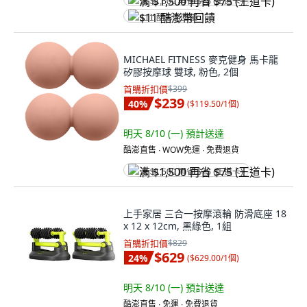
满 $1,500 再省 $75 (王道卡)
$11 酷澎幣回饋
MICHAEL FITNESS 麥克健身 馬卡龍
矽膠按摩球 雙球, 粉色, 2個
首購折扣價
$399
$239
40
%
(
$119.50/1個
)
明天 8/10 (一)
預計送達
酷澎直售 ∙ WOW免運 ∙ 免費退貨
满 $1,500 再省 $75 (王道卡)
上手家居 三合一按摩滾輪 防滑底座 18
x 12 x 12cm, 黑綠色, 1組
首購折扣價
$829
$629
24
%
(
$629.00/1個
)
明天 8/10 (一)
預計送達
酷澎直售 ∙ 免運 ∙ 免費退貨