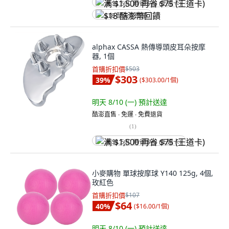
满 $1,500 再省 $75 (王道卡)
$18 酷澎幣回饋
alphax CASSA 熱傳導頭皮耳朵按摩
器, 1個
首購折扣價
$503
$303
39
%
(
$303.00/1個
)
明天 8/10 (一)
預計送達
酷澎直售 ∙ 免運 ∙ 免費退貨
(
1
)
满 $1,500 再省 $75 (王道卡)
小麥購物 單球按摩球 Y140 125g, 4個,
玫紅色
首購折扣價
$107
$64
40
%
(
$16.00/1個
)
明天 8/10 (一)
預計送達