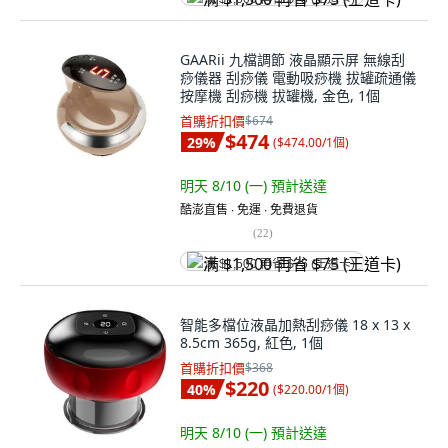
GAARii 九檔調節 液晶顯示屏 無線刮
痧儀器 刮痧儀 電動吸痧機 拔罐疏通儀
按摩機 刮痧機 拔罐機, 金色, 1個
首購折扣價
$674
$474
29
%
(
$474.00/1個
)
明天 8/10 (一)
預計送達
酷澎直售 ∙ 免運 ∙ 免費退貨
(
22
)
满 $1,500 再省 $75 (王道卡)
智能多檔位液晶加熱刮痧儀 18 x 13 x
8.5cm 365g, 紅色, 1個
首購折扣價
$368
$220
40
%
(
$220.00/1個
)
明天 8/10 (一)
預計送達