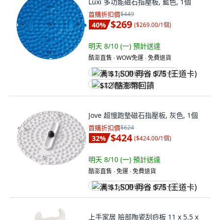
Luxi 多功能磁石指壓板, 藍色, 1個
首購折扣價
$449
$269
40
%
(
$269.00/1個
)
明天 8/10 (一)
預計送達
酷澎直售 ∙ WOW免運 ∙ 免費退貨
满 $1,500 再省 $75 (王道卡)
$12 酷澎幣回饋
Jove 超慢跑墊磁石指壓板, 灰色, 1個
首購折扣價
$624
$424
32
%
(
$424.00/1個
)
明天 8/10 (一)
預計送達
酷澎直售 ∙ 免運 ∙ 免費退貨
满 $1,500 再省 $75 (王道卡)
上手家居 臉部陶瓷刮痧板 11 x 5.5 x