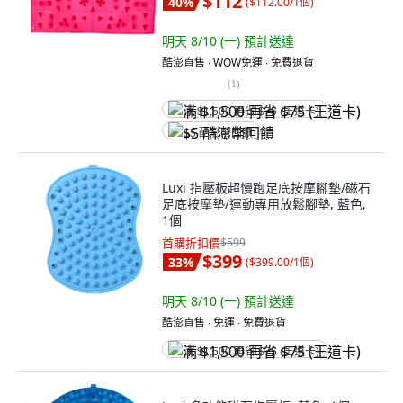
$112
40
%
(
$112.00/1個
)
明天 8/10 (一)
預計送達
酷澎直售 ∙ WOW免運 ∙ 免費退貨
(
1
)
满 $1,500 再省 $75 (王道卡)
$5 酷澎幣回饋
Luxi 指壓板超慢跑足底按摩腳墊/磁石
足底按摩墊/運動專用放鬆腳墊, 藍色,
1個
首購折扣價
$599
$399
33
%
(
$399.00/1個
)
明天 8/10 (一)
預計送達
酷澎直售 ∙ 免運 ∙ 免費退貨
满 $1,500 再省 $75 (王道卡)