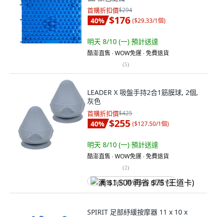
首購折扣價
$294
$176
40
%
(
$29.33/1個
)
明天 8/10 (一)
預計送達
酷澎直售 ∙ WOW免運 ∙ 免費退貨
(
5
)
LEADER X 吸盤手持2合1筋膜球, 2個,
灰色
首購折扣價
$425
$255
40
%
(
$127.50/1個
)
明天 8/10 (一)
預計送達
酷澎直售 ∙ WOW免運 ∙ 免費退貨
(
2
)
满 $1,500 再省 $75 (王道卡)
SPIRIT 足部紓緩按摩器 11 x 10 x