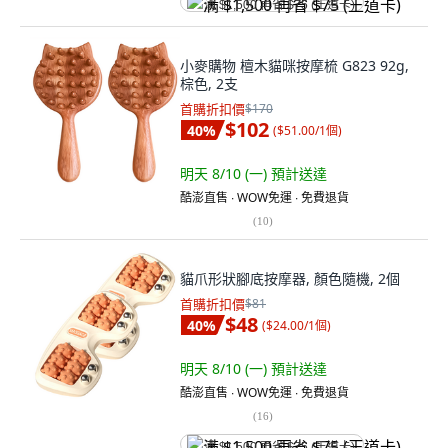
满 $1,500 再省 $75 (王道卡)
小麥購物 檀木貓咪按摩梳 G823 92g,
棕色, 2支
首購折扣價
$170
$102
40
%
(
$51.00/1個
)
明天 8/10 (一)
預計送達
酷澎直售 ∙ WOW免運 ∙ 免費退貨
(
10
)
貓爪形狀腳底按摩器, 顏色隨機, 2個
首購折扣價
$81
$48
40
%
(
$24.00/1個
)
明天 8/10 (一)
預計送達
酷澎直售 ∙ WOW免運 ∙ 免費退貨
(
16
)
满 $1,500 再省 $75 (王道卡)