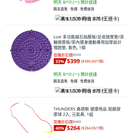
明天 8/10 (一)
預計送達
酷澎直售 ∙ 免運 ∙ 免費退貨
满 $1,500 再省 $75 (王道卡)
Luxi 多功能磁石指壓板/足底按摩墊/滾
輪按摩板/室內健身運動專用加厚設計
慢跑墊, 紫色, 1個
首購折扣價
$599
$399
33
%
(
$399.00/1個
)
明天 8/10 (一)
預計送達
酷澎直售 ∙ 免運 ∙ 免費退貨
满 $1,500 再省 $75 (王道卡)
THUNDERS 桑德斯 健康用品 筋膜按
摩球 2入, 元氣黃, 1組
首購折扣價
$440
$264
40
%
(
$264.00/1個
)