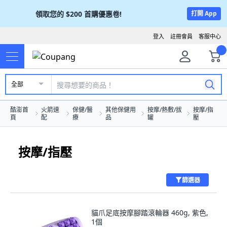
領取您的
$200
首購優惠卷!
打開 App
登入
註冊會員
客服中心
全部
酷澎首
火箭速
保健/醫
其他保健用
按摩/熱敷/拔
按摩/指
頁
配
療
品
罐
壓
按摩/指壓
篩選器
貓爪足底按摩腳踏滾輪器 460g, 紫色,
1個