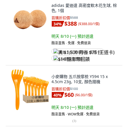
adidas 愛迪達 高密度軟木花生球, 棕
色, 1個
首購折扣價
$588
$388
34
%
(
$388.00/1個
)
明天 8/10 (一)
預計送達
酷澎直售 ∙ 免運 ∙ 免費退貨
满 $1,500 再省 $75 (王道卡)
$14 酷澎幣回饋
小麥購物 五爪按摩梳 Y594 15 x
4.5cm 23g, 10支, 顏色隨機
首購折扣價
$100
$60
40
%
(
$6.00/1個
)
明天 8/10 (一)
預計送達
酷澎直售 ∙ WOW免運 ∙ 免費退貨
(
3
)