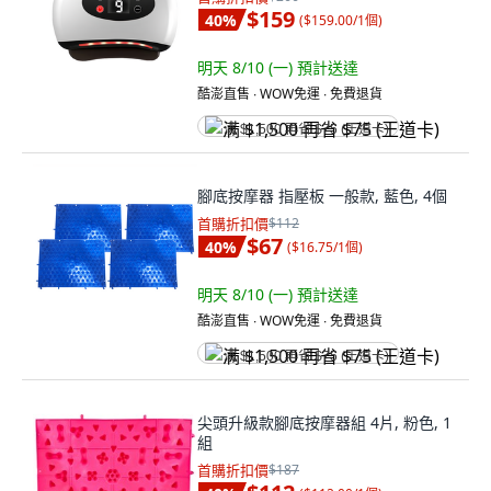
$159
40
%
(
$159.00/1個
)
明天 8/10 (一)
預計送達
酷澎直售 ∙ WOW免運 ∙ 免費退貨
满 $1,500 再省 $75 (王道卡)
腳底按摩器 指壓板 一般款, 藍色, 4個
首購折扣價
$112
$67
40
%
(
$16.75/1個
)
明天 8/10 (一)
預計送達
酷澎直售 ∙ WOW免運 ∙ 免費退貨
满 $1,500 再省 $75 (王道卡)
尖頭升級款腳底按摩器組 4片, 粉色, 1
組
首購折扣價
$187