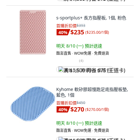
s-sportplus+ 長方指壓板, 1個, 粉色
首購折扣價
$393
$235
40
%
(
$235.00/1個
)
明天 8/10 (一)
預計送達
酷澎直售 ∙ WOW免運 ∙ 免費退貨
(
4
)
满 $1,500 再省 $75 (王道卡)
Kyhome 軟矽膠超慢跑足底指壓板墊,
藍色, 1個
首購折扣價
$450
$270
40
%
(
$270.00/1個
)
明天 8/10 (一)
預計送達
酷澎直售 ∙ WOW免運 ∙ 免費退貨