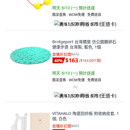
明天 8/10 (一)
預計送達
酷澎直售 ∙ WOW免運 ∙ 免費退貨
满 $1,500 再省 $75 (王道卡)
Bridgeport 台灣橋堡 仿公園鵝卵石
健康步道 台灣製, 藍色, 1個
首購折扣價
$272
$163
40
%
(
$163.00/1個
)
明天 8/10 (一)
預計送達
酷澎直售 ∙ WOW免運 ∙ 免費退貨
(
6
)
满 $1,500 再省 $75 (王道卡)
VITAHALO 陶瓷刮痧板 附收納皮套, 1
個, 白色
首購折扣價
$657