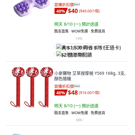
首購折扣價
$67
$40
40
%
(
$40.00/1個
)
明天 8/10 (一)
預計送達
酷澎直售 ∙ WOW免運 ∙ 免費退貨
(
16
)
满 $1,500 再省 $75 (王道卡)
$2 酷澎幣回饋
小麥購物 艾草按摩槌 Y569 168g, 3支,
顏色隨機
首購折扣價
$80
$48
40
%
(
$16.00/1個
)
明天 8/10 (一)
預計送達
酷澎直售 ∙ WOW免運 ∙ 免費退貨
(
69
)