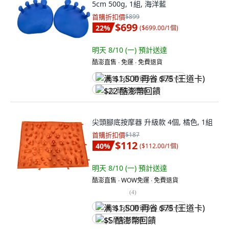
5cm 500g, 1組, 海洋藍
首購折扣價
$899
$699
22
%
(
$699.00/1個
)
明天 8/10 (一)
預計送達
酷澎直售 ∙ 免運 ∙ 免費退貨
满 $1,500 再省 $75 (王道卡)
$22 酷澎幣回饋
尖頭腳底按摩器 升級款 4個, 橘色, 1組
首購折扣價
$187
$112
40
%
(
$112.00/1個
)
明天 8/10 (一)
預計送達
酷澎直售 ∙ WOW免運 ∙ 免費退貨
(
4
)
满 $1,500 再省 $75 (王道卡)
$5 酷澎幣回饋