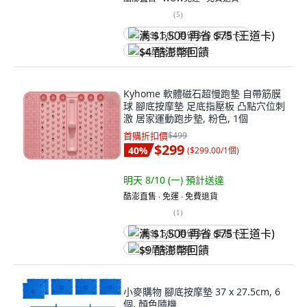
(
5
)
满 $1,500 再省 $75 (王道卡)
$4 酷澎幣回饋
Kyhome 軟體磁石超慢跑墊 自帶筋膜
球 腳底按摩墊 足底指壓板 凸點穴位刺
激 居家運動跑步墊, 粉色, 1個
首購折扣價
$499
$299
40
%
(
$299.00/1個
)
明天 8/10 (一)
預計送達
酷澎直售 ∙ 免運 ∙ 免費退貨
(
1
)
满 $1,500 再省 $75 (王道卡)
$9 酷澎幣回饋
小麥購物 腳底按摩墊 37 x 27.5cm, 6
個, 顏色隨機