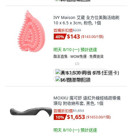
IVY Maison 艾葳 全方位美胸活絡刷
10 x 6.5 x 3cm, 粉色, 1個
首購折扣價
$239
$143
40
%
(
$143.00/1個
)
明天 8/10 (一)
預計送達
酷澎直售 ∙ WOW免運 ∙ 免費退貨
(
2
)
满 $1,500 再省 $75 (王道卡)
$6 酷澎幣回饋
MOXXU 魔可舒 遠紅外線經絡疏導儀
璜勾 附收納布套, 黑色, 1個
首購折扣價
$1,853
$1,653
10
%
(
$1653.00/1個
)
明天 8/10 (一)
預計送達