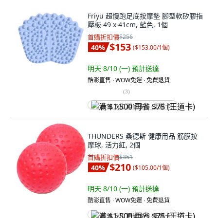
Friyu 超慢跑足底按摩墊 腳型軟矽膠指
壓板 49 x 41cm, 藍色, 1個
首購折扣價
$256
$153
40
%
(
$153.00/1個
)
明天 8/10 (一)
預計送達
酷澎直售 ∙ WOW免運 ∙ 免費退貨
(
3
)
满 $1,500 再省 $75 (王道卡)
THUNDERS 桑德斯 健康用品 筋膜按
摩球, 活力紅, 2個
首購折扣價
$351
$210
40
%
(
$105.00/1個
)
明天 8/10 (一)
預計送達
酷澎直售 ∙ WOW免運 ∙ 免費退貨
满 $1,500 再省 $75 (王道卡)