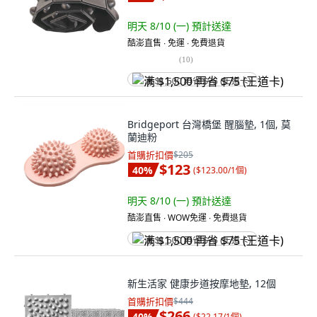
明天 8/10 (一)
預計送達
酷澎直售 ∙ 免運 ∙ 免費退貨
(
10
)
满 $1,500 再省 $75 (王道卡)
Bridgeport 台灣橋堡 醒腦墊, 1個, 莫
蘭迪粉
首購折扣價
$205
$123
40
%
(
$123.00/1個
)
明天 8/10 (一)
預計送達
酷澎直售 ∙ WOW免運 ∙ 免費退貨
满 $1,500 再省 $75 (王道卡)
新生活家 健康步道按摩地墊, 12個
首購折扣價
$444
$266
40
%
(
$22.17/1個
)