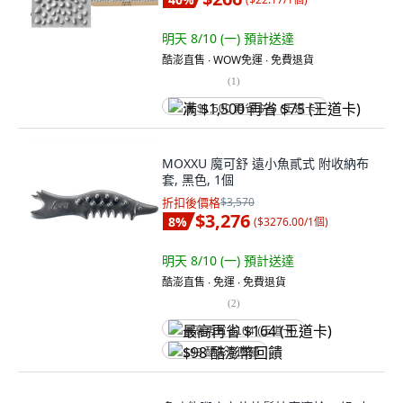
明天 8/10 (一)
預計送達
酷澎直售 ∙ WOW免運 ∙ 免費退貨
(
1
)
满 $1,500 再省 $75 (王道卡)
MOXXU 魔可舒 遠小魚貳式 附收納布
套, 黑色, 1個
折扣後價格
$3,570
$3,276
8
%
(
$3276.00/1個
)
明天 8/10 (一)
預計送達
酷澎直售 ∙ 免運 ∙ 免費退貨
(
2
)
最高再省 $164 (王道卡)
$98 酷澎幣回饋