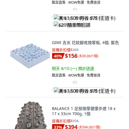
酷澎直售 ∙ WOW免運 ∙ 免費退貨
(
7
)
满 $1,500 再省 $75 (王道卡)
$21 酷澎幣回饋
GIMI 吉米 花紋腳底按摩板, 4個, 藍色
首購折扣價
$260
$156
40
%
(
$39.00/1個
)
明天 8/10 (一)
預計送達
酷澎直售 ∙ WOW免運 ∙ 免費退貨
(
2
)
满 $1,500 再省 $75 (王道卡)
BALANCE 1 足部按摩健康步道 18 x
17 x 33cm 700g, 1個
首購折扣價
$594
$394
33
%
(
$394.00/1個
)