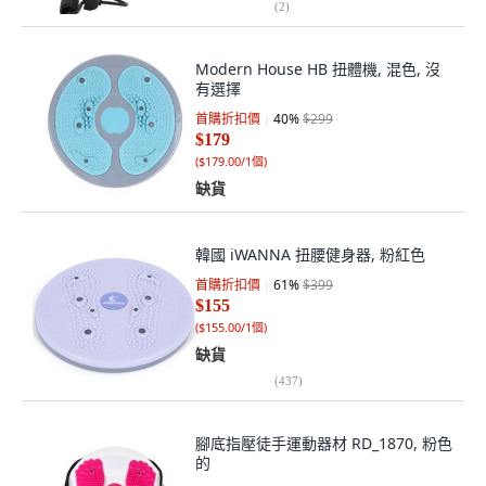
(
2
)
Modern House HB 扭體機, 混色, 沒
有選擇
首購折扣價
40
%
$299
$179
(
$179.00/1個
)
缺貨
韓國 iWANNA 扭腰健身器, 粉紅色
首購折扣價
61
%
$399
$155
(
$155.00/1個
)
缺貨
(
437
)
腳底指壓徒手運動器材 RD_1870, 粉色
的