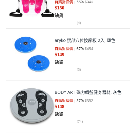
首購折扣價
56
%
$341
$150
缺貨
(
4
)
aryko 腰部穴位按摩板 2入, 藍色
首購折扣價
67
%
$454
$149
缺貨
(
3
)
BODY ART 磁力轉盤健身器材, 灰色
首購折扣價
57
%
$352
$148
缺貨
(
74
)