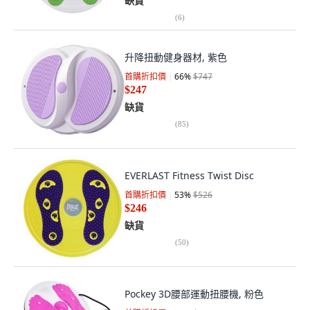
缺貨
(
6
)
升降扭動健身器材, 紫色
首購折扣價
66
%
$747
$247
缺貨
(
85
)
EVERLAST Fitness Twist Disc
首購折扣價
53
%
$526
$246
缺貨
(
50
)
Pockey 3D腰部運動扭腰機, 粉色