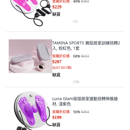
首購折扣價
40
%
$383
$229
缺貨
(
1
)
TAMINA SPORTS 舞蹈居家訓練扭轉2
入, 粉紅色, 1套
首購折扣價
68
%
$653
$207
(
$207.00/1個
)
缺貨
(
78
)
Luna Glam瑜珈居家運動扭轉伸展器
材, 淺紫色
首購折扣價
56
%
$454
$199
缺貨