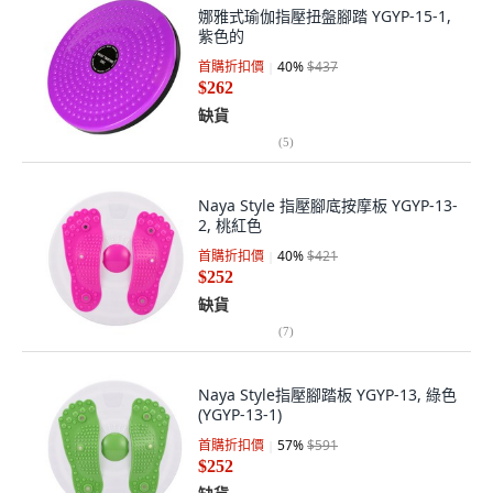
娜雅式瑜伽指壓扭盤腳踏 YGYP-15-1,
紫色的
首購折扣價
40
%
$437
$262
缺貨
(
5
)
Naya Style 指壓腳底按摩板 YGYP-13-
2, 桃紅色
首購折扣價
40
%
$421
$252
缺貨
(
7
)
Naya Style指壓腳踏板 YGYP-13, 綠色
(YGYP-13-1)
首購折扣價
57
%
$591
$252