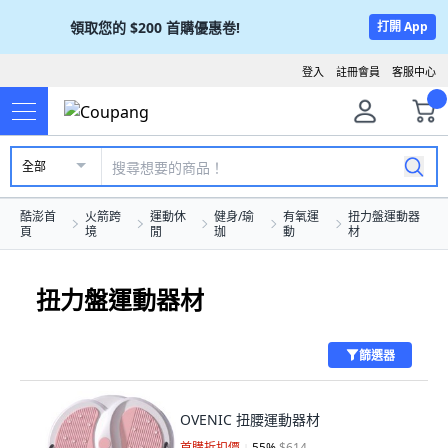
領取您的
$200
首購優惠卷!
打開 App
登入
註冊會員
客服中心
全部
酷澎首
火箭跨
運動休
健身/瑜
有氧運
扭力盤運動器
頁
境
閒
珈
動
材
扭力盤運動器材
篩選器
OVENIC 扭腰運動器材
首購折扣價
55
%
$614