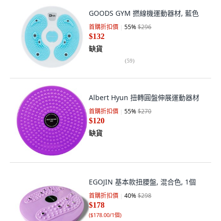
GOODS GYM 撚線機運動器材, 藍色
首購折扣價
55
%
$296
$132
缺貨
(
59
)
Albert Hyun 扭轉圓盤伸展運動器材
首購折扣價
55
%
$270
$120
缺貨
EGOJIN 基本款扭腰盤, 混合色, 1個
首購折扣價
40
%
$298
$178
(
$178.00/1個
)