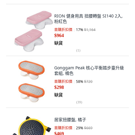
RION 健身用具 扭腰轉盤 SI140 2入,
粉紅色
首購折扣價
17
%
$1,164
$964
缺貨
(
1
)
Gonggam Peak 核心平衡踏步臺升級
套組, 橘色
首購折扣價
58
%
$720
$298
缺貨
(
39
)
居家扭腰盤, 橘子
首購折扣價
29
%
$669
$469