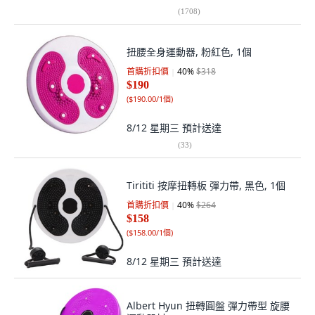
(
1708
)
扭腰全身運動器, 粉紅色, 1個
首購折扣價
40
%
$318
$190
(
$190.00/1個
)
8/12 星期三
預計送達
(
33
)
Tirititi 按摩扭轉板 彈力帶, 黑色, 1個
首購折扣價
40
%
$264
$158
(
$158.00/1個
)
8/12 星期三
預計送達
Albert Hyun 扭轉圓盤 彈力帶型 旋腰