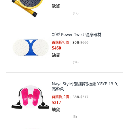
缺貨
(
12
)
新型 Power Twist 健身器材
首購折扣價
30
%
$660
$460
缺貨
(
34
)
Naya Style指壓腳踏板繩 YGYP-13-9,
亮粉色
首購折扣價
38
%
$517
$317
缺貨
(
5
)