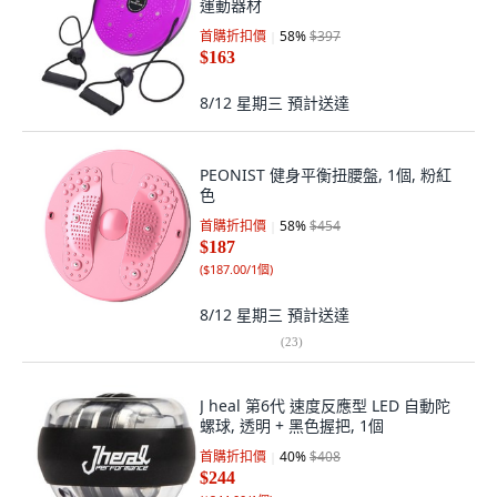
運動器材
首購折扣價
58
%
$397
$163
8/12 星期三
預計送達
PEONIST 健身平衡扭腰盤, 1個, 粉紅
色
首購折扣價
58
%
$454
$187
(
$187.00/1個
)
8/12 星期三
預計送達
(
23
)
J heal 第6代 速度反應型 LED 自動陀
螺球, 透明 + 黑色握把, 1個
首購折扣價
40
%
$408
$244