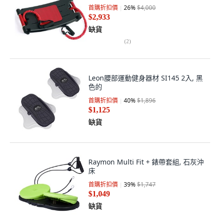
首購折扣價
26
%
$4,000
$2,933
缺貨
(
2
)
Leon腰部運動健身器材 SI145 2入, 黑
色的
首購折扣價
40
%
$1,896
$1,125
缺貨
Raymon Multi Fit + 錶帶套組, 石灰沖
床
首購折扣價
39
%
$1,747
$1,049
缺貨