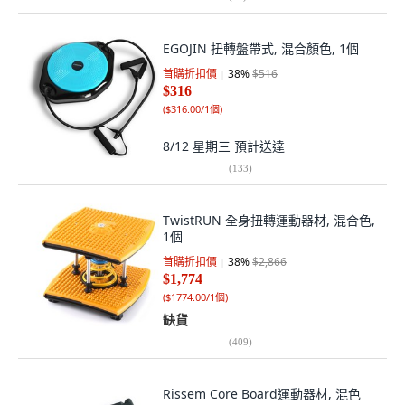
EGOJIN 扭轉盤帶式, 混合顏色, 1個
首購折扣價
38
%
$516
$316
(
$316.00/1個
)
8/12 星期三
預計送達
(
133
)
TwistRUN 全身扭轉運動器材, 混合色,
1個
首購折扣價
38
%
$2,866
$1,774
(
$1774.00/1個
)
缺貨
(
409
)
Rissem Core Board運動器材, 混色