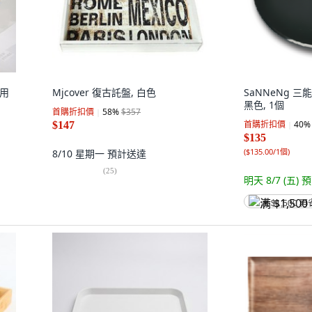
多用
Mjcover 復古託盤, 白色
SaNNeNg 三能
黑色, 1個
首購折扣價
58
%
$357
首購折扣價
40
%
$147
$135
(
$135.00/1個
)
8/10 星期一
預計送達
(
25
)
明天 8/7 (五)
預
满 $1,500 再