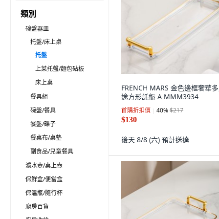
類別
碗盤器皿
托盤/床上桌
托盤
上菜托盤/麵包砧板
床上桌
FRENCH MARS 金色邊框奢華
途方形託盤 A MMM3934
餐具組
碗盤/餐具
首購折扣價
40
%
$217
$130
餐盤/碟子
餐桌布/桌墊
後天 8/8 (六)
預計送達
副食品/兒童餐具
濾水壺/桌上壺
保鮮盒/便當盒
保溫瓶/隨行杯
廚房百貨