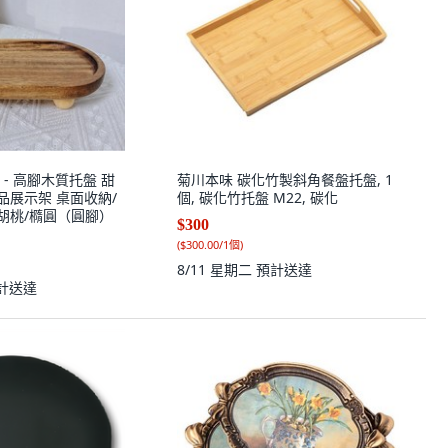
- 高腳木質托盤 甜
菊川本味 碳化竹製斜角餐盤托盤, 1
品展示架 桌面收納/
個, 碳化竹托盤 M22, 碳化
, 胡桃/橢圓（圓腳）
$300
(
$300.00/1個
)
8/11 星期二
預計送達
計送達