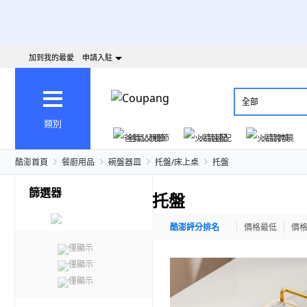
加到我的最愛
申請入駐
全部
類別
爸氣父親節
火箭速配
火箭跨境
酷澎首頁
餐廚用品
碗盤器皿
托盤/床上桌
托盤
篩選器
托盤
酷澎評分排名
價格最低
價
僅顯示
僅顯示
僅顯示