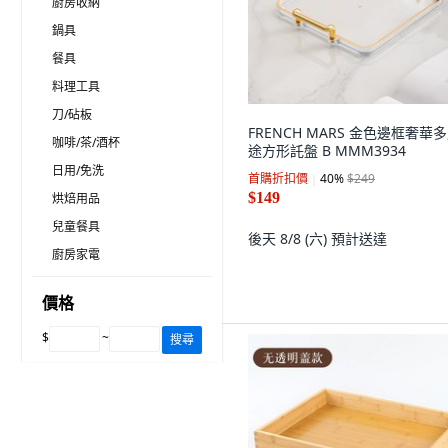
廚房收納
鍋具
餐具
料理工具
刀/砧板
FRENCH MARS 金色邊框奢華
咖啡/茶/酒杯
途方形託盤 B MMM3934
日用/免洗
首購折扣價
40
%
$249
$149
烘焙用品
兒童餐具
後天 8/8 (六)
預計送達
廚房家電
價格
$
~
搜尋