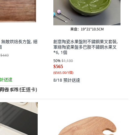
能 無敵烘焙長方盤, 細
創意陶瓷水果盤附不鏽鋼果叉套裝,
個
軍綠陶瓷果盤多巴胺不鏽鋼水果叉
*6, 1個
$449
50
%
$1,130
$565
(
$565.00/1個
)
計送達
8/18
預計送達
省 $75 (王道卡)