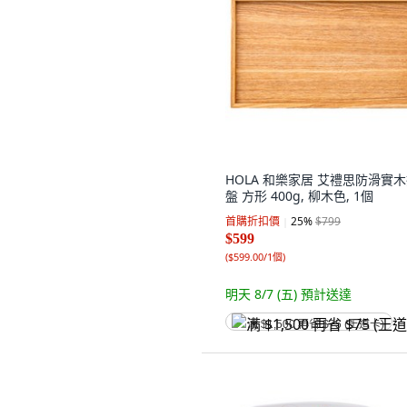
HOLA 和樂家居 艾禮思防滑實
盤 方形 400g, 柳木色, 1個
首購折扣價
25
%
$799
$599
(
$599.00/1個
)
明天 8/7 (五)
預計送達
满 $1,500 再省 $75 (王道卡)