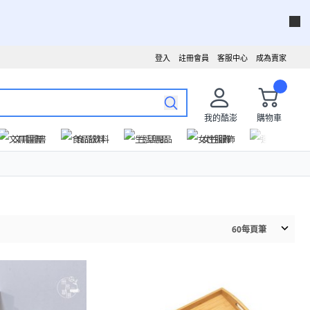
登入
註冊會員
客服中心
成為賣家
我的酷澎
購物車
文具圖書
食品飲料
生活用品
女性服飾
運動戶外
60
每頁筆