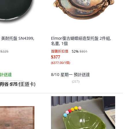
 美耐托盤 SN4399,
Elmor復古蝴蝶結造型托盤 2件組,
名畫, 1個
$225
首購折扣價
52
%
$801
$377
(
$377.00/1個
)
計送達
8/10 星期一
預計送達
(
217
)
省 $75 (王道卡)