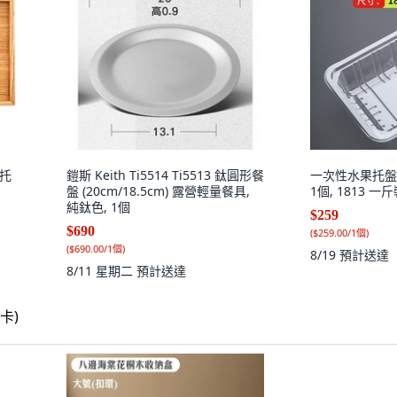
木托
鎧斯 Keith Ti5514 Ti5513 鈦圓形餐
一次性水果托盤
盤 (20cm/18.5cm) 露營輕量餐具,
1個, 1813 一斤
純鈦色, 1個
$259
$690
(
$259.00/1個
)
(
$690.00/1個
)
8/19
預計送達
8/11 星期二
預計送達