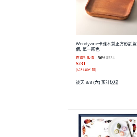
Woodyvine卡雅木質正方形託盤,
個, 單一顏色
首購折扣價
56
%
$534
$231
(
$231.00/1個
)
後天 8/8 (六)
預計送達