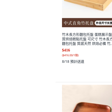
竹木長方形麵包托盤 蛋糕展示
質烘焙糕點托盤 可尺寸 竹木長
麵包托盤 質感天然 烘焙必備 竹, 
個
$416
(
$416.00/1個
)
8/18
預計送達