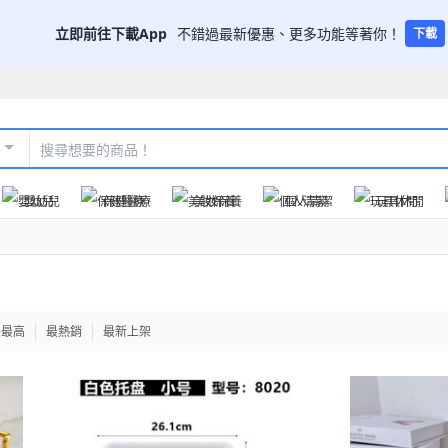
立即前往下載App
不錯過最新優惠、更多功能等著你！
下載
嬰幼兒
保健醫療
美妝保養
個人清潔
玩具休閒
格最高
最熱銷
最新上架