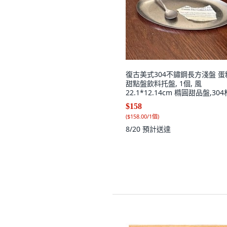
復古美式304不鏽鋼長方淺盤 蛋
甜點盤飲料托盤, 1個, 風
22.1*12.14cm 橢圓甜品盤,30
廠家直銷 做舊雪花紋
$158
(
$158.00/1個
)
8/20
預計送達