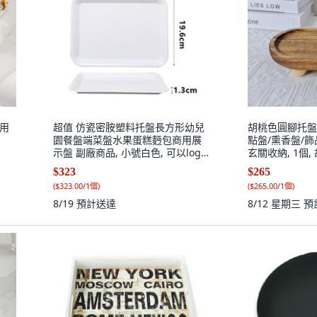
多用
超值 仿瓷密胺塑料托盤長方形幼兒
胡桃色圓腳托盤 
園餐盤端菜盤水果蛋糕麪包商用展
點盤/熏香盤/飾
示盤 副廠商品, 小號白色, 可以logo
玄關收納, 1個
5個裝, 1個
$323
$265
(
$323.00/1個
)
(
$265.00/1個
)
8/19
預計送達
8/12 星期三
預