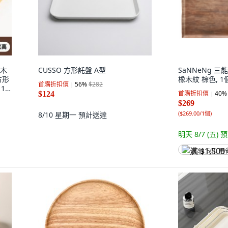
盤木
CUSSO 方形託盤 A型
SaNNeNg 三
方形
橡木紋 棕色, 1
首購折扣價
56
%
$282
1
首購折扣價
40
%
$124
$269
(
$269.00/1個
)
8/10 星期一
預計送達
明天 8/7 (五)
預
满 $1,500 再