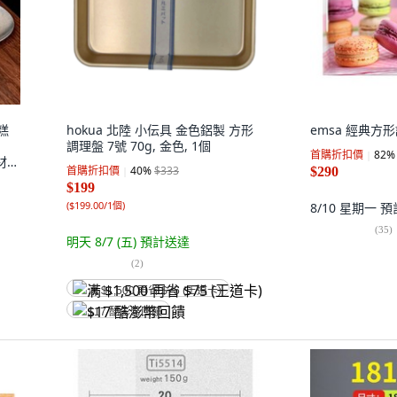
糕
hokua 北陸 小伝具 金色鋁製 方形
emsa 經典方形
調理盤 7號 70g, 金色, 1個
首購折扣價
82
%
4材質
首購折扣價
40
%
$333
$290
$199
(
$199.00/1個
)
8/10 星期一
預
(
35
)
明天 8/7 (五)
預計送達
(
2
)
满 $1,500 再省 $75 (王道卡)
$17 酷澎幣回饋