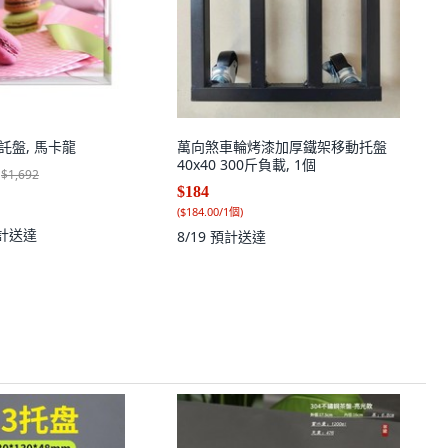
託盤, 馬卡龍
萬向煞車輪烤漆加厚鐵架移動托盤
40x40 300斤負載, 1個
$1,692
$184
(
$184.00/1個
)
計送達
8/19
預計送達