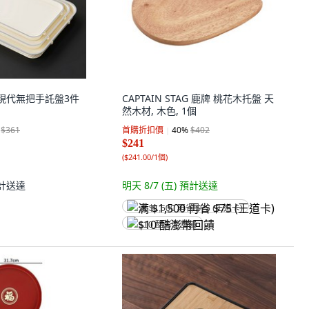
K 現代無把手託盤3件
CAPTAIN STAG 鹿牌 桃花木托盤 天
然木材, 木色, 1個
$361
首購折扣價
40
%
$402
$241
(
$241.00/1個
)
計送達
明天 8/7 (五)
預計送達
满 $1,500 再省 $75 (王道卡)
$10 酷澎幣回饋