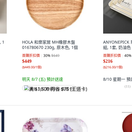
 1
HOLA 和樂家居 MH橡膠木盤
ANYONEPIC
016780670 230g, 原木色, 1個
組, 1套, 奶油色
首購折扣價
30
%
$649
首購折扣價
40
%
$449
$216
(
$449.00/1個
)
(
$216.00/1個
)
明天 8/7 (五)
預計送達
8/10 星期一
預
(
11
)
满 $1,500 再省 $75 (王道卡)