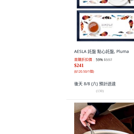
AESLA 託盤 點心託盤, Pluma
首購折扣價
59
%
$597
$241
(
$120.50/1個
)
後天 8/8 (六)
預計送達
(
130
)