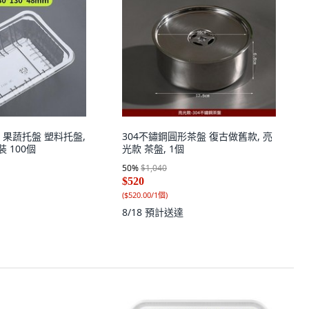
 果蔬托盤 塑料托盤,
304不鏽鋼圓形茶盤 復古做舊款, 亮
裝 100個
光款 茶盤, 1個
50
%
$1,040
$520
(
$520.00/1個
)
8/18
預計送達