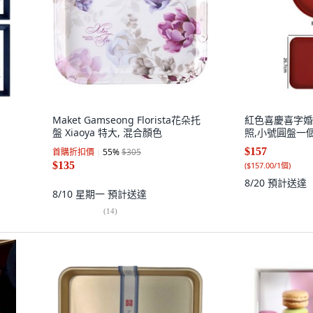
Maket Gamseong Florista花朵托
紅色喜慶喜字婚禮
盤 Xiaoya 特大, 混合顏色
照,小號圓盤一
$157
首購折扣價
55
%
$305
$135
(
$157.00/1個
)
8/20
預計送達
8/10 星期一
預計送達
(
14
)