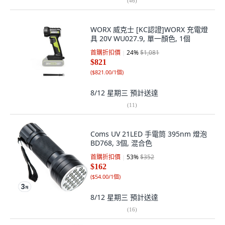
(
46
)
WORX 威克士 [KC認證]WORX 充電燈
具 20V WU027.9, 單一顏色, 1個
首購折扣價
24
%
$1,081
$821
(
$821.00/1個
)
8/12 星期三
預計送達
(
11
)
Coms UV 21LED 手電筒 395nm 燈泡
BD768, 3個, 混合色
首購折扣價
53
%
$352
$162
(
$54.00/1個
)
8/12 星期三
預計送達
(
16
)