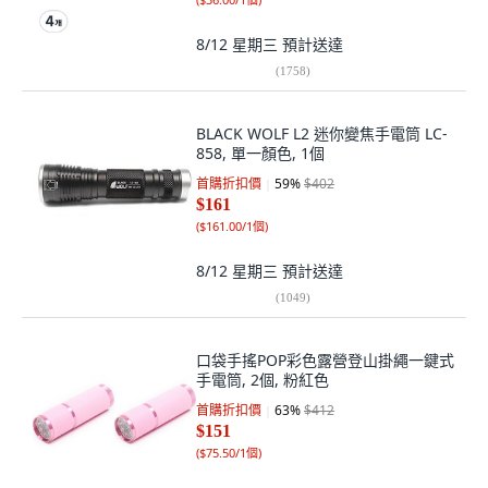
8/12 星期三
預計送達
(
1758
)
BLACK WOLF L2 迷你變焦手電筒 LC-
858, 單一顏色, 1個
首購折扣價
59
%
$402
$161
(
$161.00/1個
)
8/12 星期三
預計送達
(
1049
)
口袋手搖POP彩色露營登山掛繩一鍵式
手電筒, 2個, 粉紅色
首購折扣價
63
%
$412
$151
(
$75.50/1個
)