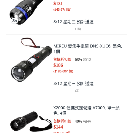
$131
(
$43.67/1個
)
8/12 星期三
預計送達
(
18
)
MIREU 變焦手電筒 DNS-XUC6, 黑色,
1個
首購折扣價
63
%
$512
$186
(
$186.00/1個
)
8/12 星期三
預計送達
(
2
)
X2000 便攜式露營燈 A7009, 單一顏
色, 4個
首購折扣價
40
%
$241
$144
(
$36.00/1個
)