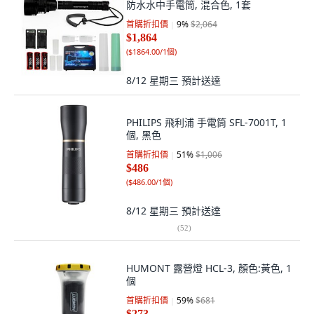
防水水中手電筒, 混合色, 1套
首購折扣價
9
%
$2,064
$1,864
(
$1864.00/1個
)
8/12 星期三
預計送達
PHILIPS 飛利浦 手電筒 SFL-7001T, 1
個, 黑色
首購折扣價
51
%
$1,006
$486
(
$486.00/1個
)
8/12 星期三
預計送達
(
52
)
HUMONT 露營燈 HCL-3, 顏色:黃色, 1
個
首購折扣價
59
%
$681
$273