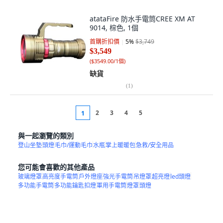
atataFire 防水手電筒CREE XM AT
9014, 棕色, 1個
首購折扣價
5
%
$3,749
$3,549
(
$3549.00/1個
)
缺貨
(
1
)
2
3
4
5
1
與一起瀏覽的類別
登山坐墊
頭燈
毛巾/運動毛巾
水瓶
掌上暖暖包
急救/安全用品
您可能會喜歡的其他產品
玻璃燈罩
高亮度手電筒
戶外燈座
強光手電筒
吊燈罩
超亮燈
led頭燈
多功能手電筒
多功能鑰匙扣燈
軍用手電筒
燈罩
頭燈