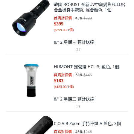
韓國 ROBUST 全新UV中段變焦FULL鋁
合金機身手電筒, 混合顏色, 1個
首購折扣價
45
%
$728
$399
(
$399.00/1個
)
8/12 星期三
預計送達
(
19
)
HUMONT 露營燈 HCL-5, 藍色, 1個
首購折扣價
58
%
$446
$183
(
$183.00/1個
)
8/12 星期三
預計送達
(
3
)
C.O.A.B Zoom 手持車燈 A 藍色, 3個
首購折扣價
46
%
$246