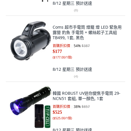
8/12 星期三
預計送達
(
8
)
Coms 超市手電筒 燈籠 燈 LED 緊急用
露營 釣魚 手電筒 + 螺絲起子工具組
TB499, 1套, 黑色
首購折扣價
54
%
$387
$177
(
$177.00/1個
)
8/12 星期三
預計送達
(
4
)
韓國 ROBUST UV迷你變焦手電筒 29-
NCN51 套組, 單一顏色, 1套
首購折扣價
38
%
$857
$525
(
$525.00/1個
)
8/12 星期三
預計送達