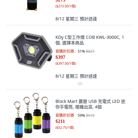
(
$273.00/1個
)
8/12 星期三
預計送達
KDy C型工作燈 COB KWL-3000C, 1
個, 選擇本商品
首購折扣價
51
%
$827
$397
(
$397.00/1個
)
8/12 星期三
預計送達
(
2
)
Block Mart 露營 USB 充電式 LED 迷
你手電筒, 隨機出貨, 4個
首購折扣價
59
%
$515
$211
(
$52.75/1個
)