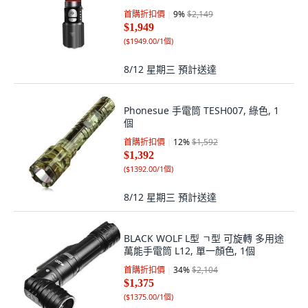
首購折扣價
9
%
$2,149
$1,949
(
$1949.00/1個
)
8/12 星期三
預計送達
Phonesue 手電筒 TESH007, 綠色, 1
個
首購折扣價
12
%
$1,592
$1,392
(
$1392.00/1個
)
8/12 星期三
預計送達
BLACK WOLF L型 ㄱ型 可旋轉 多用途
萬能手電筒 L12, 單一顏色, 1個
首購折扣價
34
%
$2,104
$1,375
(
$1375.00/1個
)