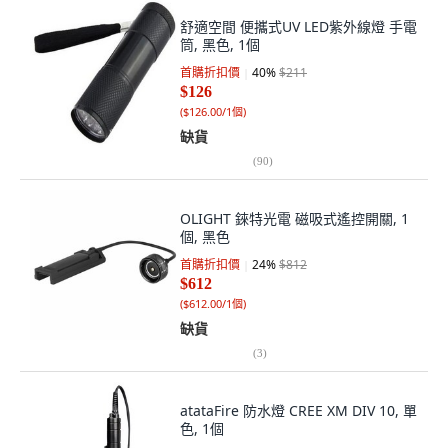
舒適空間 便攜式UV LED紫外線燈 手電
筒, 黑色, 1個
首購折扣價
40
%
$211
$126
(
$126.00/1個
)
缺貨
(
90
)
OLIGHT 錸特光電 磁吸式遙控開關, 1
個, 黑色
首購折扣價
24
%
$812
$612
(
$612.00/1個
)
缺貨
(
3
)
atataFire 防水燈 CREE XM DIV 10, 單
色, 1個