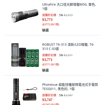
UltraFire 大口徑光鮮燈籠M50, 單色,
1個
首購折扣價
5
%
$3,973
$3,773
(
$3773.00/1個
)
缺貨
ROBUST T6-313 清新/LED燈籠, T6-
313 C-03套
首購折扣價
5
%
$3,971
$3,771
(
$3771.00/1個
)
缺貨
Phonesue 超能特種部隊電池式手電筒
TESG011, 黑色的, 1個
首購折扣價
5
%
$3,947
$3,747
(
$3747.00/1個
)