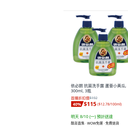
依必朗 抗菌洗手露 蘆薈小黃瓜,
300ml, 3瓶
首購折扣價
$192
$115
40
%
(
$12.78/100ml
)
明天 8/10 (一)
預計送達
酷澎直售 ∙ WOW免運 ∙ 免費退貨