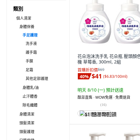
類別
個人清潔
身體保養
手足護理
洗手液
護手霜
花朵泡沫洗手乳 花朵瓶 壓頭顏
手膜
機 草莓香, 300ml, 2組
首購折扣價
$69
足霜
$41
40
%
(
$6.83/100ml
)
其他足部護理
身體乳/油
明天 8/10 (一)
預計送達
止汗體香
酷澎直售 ∙ WOW免運 ∙ 免費退貨
除毛纖體
(
16
)
身體清潔
$1 酷澎幣回饋
頭髮清潔
頭髮護理