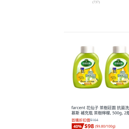
(
737
)
farcent 花仙子 茶樹莊園 抗菌
慕斯 補充瓶 茶樹檸檬, 500g, 2
首購折扣價
$164
$98
40
%
(
$9.80/100g
)