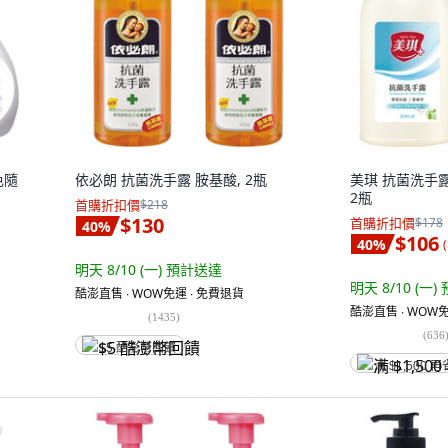
色隨
依必朗 抗菌洗手露 胺基酸, 2瓶
美琪 抗菌洗手露 
2瓶
首購折扣價
$218
$130
首購折扣價
$178
40
%
$106
40
%
(
明天 8/10 (一)
預計送達
明天 8/10 (一)
酷澎直售 ∙ WOW免運 ∙ 免費退貨
酷澎直售 ∙ WOW免
(
1435
)
(
636
$5 酷澎幣回饋
满 $1,500 再