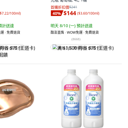
首購折扣價
$241
$144
40
%
$7.22/100ml
)
(
$3.60/100ml
)
預計送達
明天 8/10 (一)
預計送達
運 ∙ 免費退貨
酷澎直售 ∙ WOW免運 ∙ 免費退貨
)
(
8668
)
省 $75 (王道卡)
满 $1,500 再省 $75 (王道卡)
饋