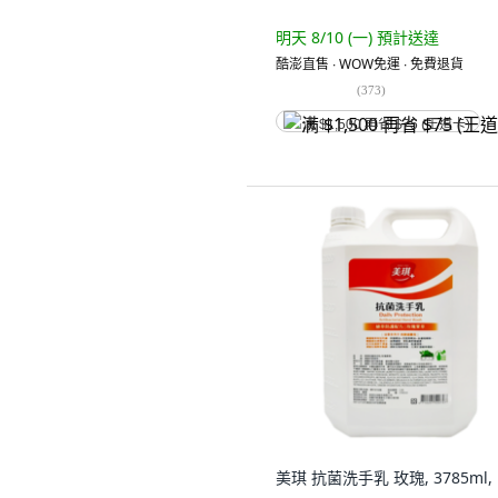
明天 8/10 (一)
預計送達
酷澎直售 ∙ WOW免運 ∙ 免費退貨
(
373
)
满 $1,500 再省 $75 (王道卡)
美琪 抗菌洗手乳 玫瑰, 3785ml,