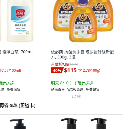
澄淨白茶, 700ml,
依必朗 抗菌洗手露 玻尿酸升級新配
方, 300g, 3瓶
首購折扣價
$192
$115
40
%
$7.57/100ml
)
(
$12.78/100g
)
預計送達
明天 8/10 (一)
預計送達
運 ∙ 免費退貨
酷澎直售 ∙ WOW免運 ∙ 免費退貨
)
(
1740
)
省 $75 (王道卡)