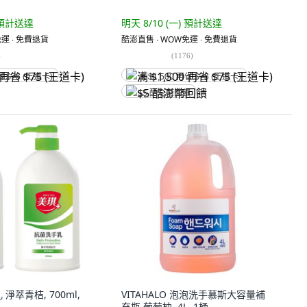
預計送達
明天 8/10 (一)
預計送達
運 ∙ 免費退貨
酷澎直售 ∙ WOW免運 ∙ 免費退貨
)
(
1176
)
省 $75 (王道卡)
满 $1,500 再省 $75 (王道卡)
$5 酷澎幣回饋
淨萃青桔, 700ml,
VITAHALO 泡泡洗手慕斯大容量補
充瓶 葡萄柚, 4L, 1桶