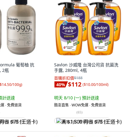
Formula 葡萄柚 抗
Savlon 沙威隆 台灣公司貨 抗菌洗
, 2瓶
手露, 280ml, 4瓶
首購折扣價
$188
$112
40
%
$14.50/100g
)
(
$10.00/100ml
)
預計送達
明天 8/10 (一)
預計送達
運 ∙ 免費退貨
酷澎直售 ∙ WOW免運 ∙ 免費退貨
)
(
65
)
省 $75 (王道卡)
满 $1,500 再省 $75 (王道卡)