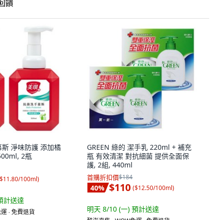
饋
慕斯 淨味防護 添加橘
GREEN 綠的 潔手乳 220ml + 補充
0ml, 2瓶
瓶 有效清潔 對抗細菌 提供全面保
護, 2組, 440ml
首購折扣價
$184
$11.80/100ml
)
$110
40
%
(
$12.50/100ml
)
預計送達
明天 8/10 (一)
預計送達
運 ∙ 免費退貨