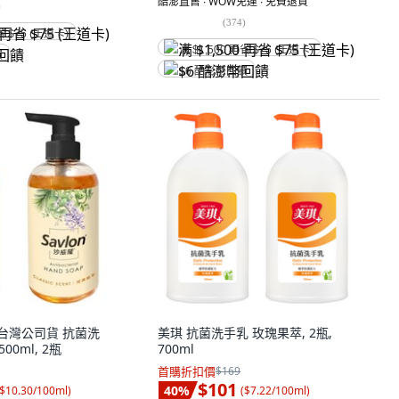
酷澎直售 ∙ WOW免運 ∙ 免費退貨
)
(
374
)
省 $75 (王道卡)
满 $1,500 再省 $75 (王道卡)
饋
$6 酷澎幣回饋
隆 台灣公司貨 抗菌洗
美琪 抗菌洗手乳 玫瑰果萃, 2瓶,
00ml, 2瓶
700ml
首購折扣價
$169
$101
40
%
$10.30/100ml
)
(
$7.22/100ml
)