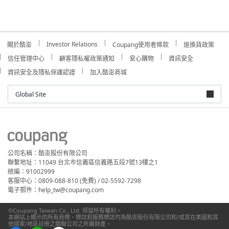
Investor Relations
關於酷澎
Coupang使用者條款
退換貨政策
信任管理中心
顧客隱私權政策通知
安心購物
資訊安全
資訊安全及隱私保護認證
加入酷澎商城
Global Site
公司名稱：酷澎股份有限公司
聯繫地址：11049 台北市信義區信義路五段7號13樓之1
統編：91002999
客服中心：0809-088-810 (免費) / 02-5592-7298
電子郵件：help_tw@coupang.com
©Coupang Taiwan Co., Ltd. 保留所有權利。
本網站上顯示的所有商標、標誌和服務標誌均為酷澎股份有限公司和/或其在美國和其
他國家/地區註冊之關聯公司之所屬財產。