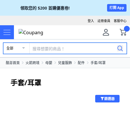
領取您的
$200
首購優惠卷!
打開 App
登入
註冊會員
客服中心
全部
酷澎首頁
火箭跨境
母嬰
兒童服飾
配件
手套/耳罩
手套/耳罩
篩選器