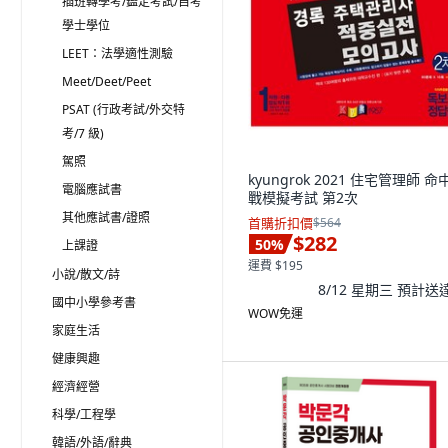
插班轉學考/鑑定考試/自考
學士學位
LEET：法學適性測驗
Meet/Deet/Peet
PSAT (行政考試/外交特
考/7 級)
駕照
kyungrok 2021 住宅管理師 命
電腦應試書
戰模擬考試 第2次
其他應試書/證照
首購折扣價
$564
$282
50
%
上課證
運費 $195
小說/散文/詩
8/12 星期三
預計送
國中小學參考書
WOW免運
家庭生活
健康興趣
經濟經營
科學/工程學
韓語/外語/辭典