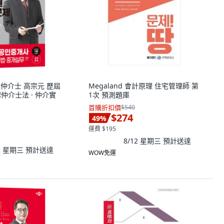
公認仲介士 高宗元 歷屆
Megaland 會計原理 住宅管理師 第
認仲介士法 · 仲介實
1次 預測題庫
首購折扣價
$540
$274
49
%
運費 $195
8/12 星期三
預計送達
12 星期三
預計送達
WOW免運