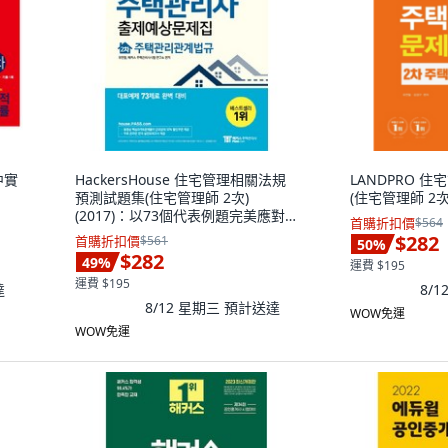
中實
HackersHouse 住宅管理相關法規
LANDPRO 
預測試題集(住宅管理師 2次)
(住宅管理師 2次)
(2017)：以73個代表例題完美應對,
首購折扣價
$564
Hackers Pass
$282
首購折扣價
$561
50
%
$282
49
%
運費 $195
運費 $195
達
8/
8/12 星期三
預計送達
WOW免運
WOW免運