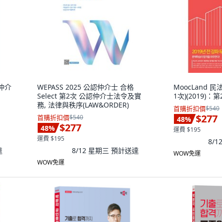
及仲介
WEPASS 2025 公認仲介士 合格
MoocLand 
Select 第2次 公認仲介士法令及實
1次)(2019)：
務, 法律與秩序(LAW&ORDER)
首購折扣價
$540
$277
首購折扣價
$540
48
%
$277
48
%
運費 $195
運費 $195
8/
達
8/12 星期三
預計送達
WOW免運
WOW免運