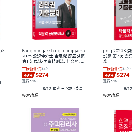
電路
Bangmungakkkonginjunggaesa
pmg 2024 
2025 公認仲介士 金珉權 歷屆試題
試題 第2次 公
第1次 民法·民事特別法, 朴文閣, 金
務
敏權 (作者), 2025 朴文閣 公認仲介
首購折扣價
$540
首購折扣價
$540
士 金珉權 歷屆試題 第1次 民法...
$274
$274
49
%
49
%
運費 $195
運費 $195
達
8/12 星期三
預計送達
8/
WOW免運
WOW免運