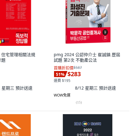
021 住宅管理相關法規
pmg 2024 公認仲介士 崔誠鎮 歷屆
考題
試題 第2次 不動產公法
首購折扣價
$587
$283
51
%
運費 $195
12 星期三
預計送達
8/12 星期三
預計送達
WOW免運
(
15
)