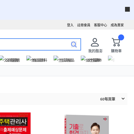
登入
註冊會員
客服中心
成為賣家
我的酷澎
購物車
文具圖書
食品飲料
生活用品
女性服飾
運動戶外
60
每頁筆