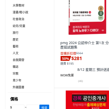
大學教材
漫畫/輕小說
社會政治
幼兒/兒童
旅行
歷史
pmg 2024 公認仲介士 第1次 
藝術
歷屆試題集
人文
首購折扣價
$564
$281
50
%
自我開發
運費 $195
雜誌
8/12 星期三
預計送
宗教
WOW免運
青少年
(
46
)
外國圖書
價格
$
~
搜尋