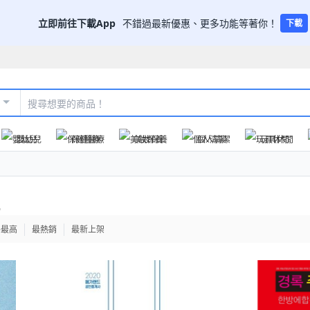
立即前往下載App
不錯過最新優惠、更多功能等著你！
下載
嬰幼兒
保健醫療
美妝保養
個人清潔
玩具休閒
格最高
最熱銷
最新上架