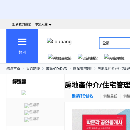
加到我的最愛
申請入駐
全部
類別
爸氣父親節
火箭速配
火箭跨境
酷澎首頁
火箭跨境
書籍/CD/DVD
應試書/證照
房地產仲介/住宅管理
篩選器
房地產仲介/住宅管理
酷澎評分排名
價格最低
價
僅顯示
僅顯示
僅顯示