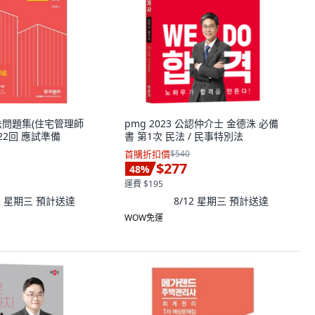
民法問題集(住宅管理師
pmg 2023 公認仲介士 金德洙 必備
第22回 應試準備
書 第1次 民法 / 民事特別法
首購折扣價
$540
$277
48
%
運費 $195
12 星期三
預計送達
8/12 星期三
預計送達
WOW免運