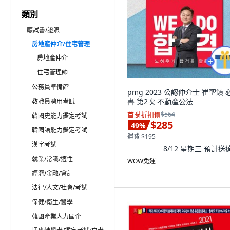
類別
應試書/證照
房地產仲介/住宅管理
房地產仲介
住宅管理師
公務員準備館
pmg 2023 公認仲介士 崔聖鎮 
書 第2次 不動產公法
教職員聘用考試
首購折扣價
$564
韓國史能力鑑定考試
$285
49
%
韓國語能力鑑定考試
運費 $195
漢字考試
8/12 星期三
預計送
就業/常識/適性
WOW免運
經濟/金融/會計
法律/人文/社會/考試
保健/衛生/醫學
韓國產業人力國企