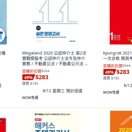
必備
Megaland 2020 公認仲介士 第2次
kyungrok 2
實戰模擬考 公認仲介士法令及仲介
一次合格 預測
實務 / 不動產公法 / 不動產公示法 /
首購折扣價
$564
不動產稅法
$283
首購折扣價
$564
49
%
$283
49
%
運費 $195
運費 $195
達
8/
8/12 星期三
預計送達
WOW免運
WOW免運