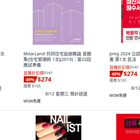
1次
MoocLand 共同住宅設施概論 習題
pmg 2024 
集(住宅管理師 1次)(2019)：第22回
書 第1次 民法
應試準備
首購折扣價
$540
$274
首購折扣價
$540
49
%
$274
49
%
運費 $195
運費 $195
達
8/
8/12 星期三
預計送達
WOW免運
WOW免運