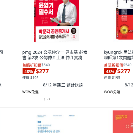
題
pmg 2024 公認仲介士 尹永基 必備
kyungrok 
書 第2次 公認仲介士法 仲介實務
理師第1次問題集)
首購折扣價
$540
首購折扣價
$540
$277
$277
48
%
48
%
運費 $195
運費 $195
達
8/12 星期三
預計送達
8/
WOW免運
WOW免運
(
17
)