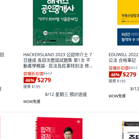
分回
HACKERSLAND 2023 公認仲介士 7
EDUWILL 2
日速成 各回次歷屆試題集 第1次 不
公法 合格筆記
動產學概論 · 民法及民事特別法 修
首購折扣價
$517
訂版
$279
首購折扣價
$517
46
%
$279
46
%
運費 $195
運費 $195
達
8/
8/12 星期三
預計送達
WOW免運
WOW免運