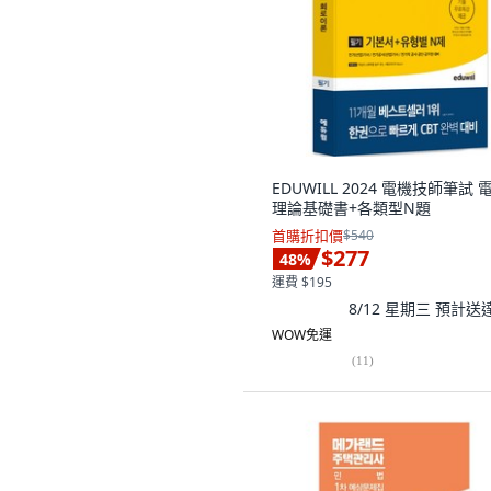
EDUWILL 2024 電機技師筆試 
理論基礎書+各類型N題
首購折扣價
$540
$277
48
%
運費 $195
8/12 星期三
預計送
WOW免運
(
11
)