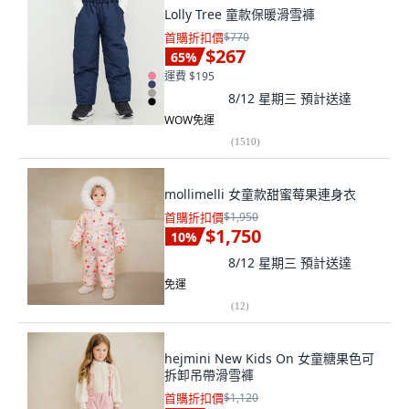
Lolly Tree 童款保暖滑雪褲
首購折扣價
$770
$267
65
%
運費 $195
8/12 星期三
預計送達
WOW免運
(
1510
)
mollimelli 女童款甜蜜莓果連身衣
首購折扣價
$1,950
$1,750
10
%
8/12 星期三
預計送達
免運
(
12
)
hejmini New Kids On 女童糖果色可
拆卸吊帶滑雪褲
首購折扣價
$1,120