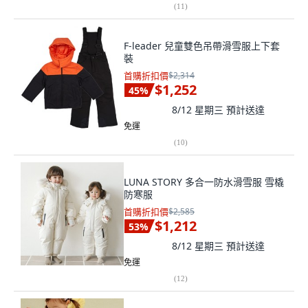
(
11
)
F-leader 兒童雙色吊帶滑雪服上下套
裝
首購折扣價
$2,314
$1,252
45
%
8/12 星期三
預計送達
免運
(
10
)
LUNA STORY 多合一防水滑雪服 雪橇
防寒服
首購折扣價
$2,585
$1,212
53
%
8/12 星期三
預計送達
免運
(
12
)