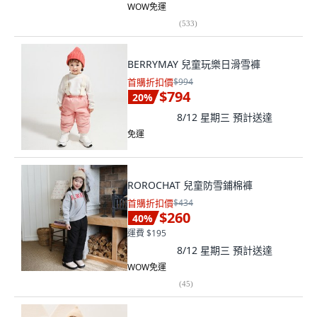
WOW免運
(
533
)
BERRYMAY 兒童玩樂日滑雪褲
首購折扣價
$994
$794
20
%
8/12 星期三
預計送達
免運
ROROCHAT 兒童防雪鋪棉褲
首購折扣價
$434
$260
40
%
運費 $195
8/12 星期三
預計送達
WOW免運
(
45
)