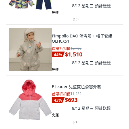
8/12 星期三
預計送達
免運
(
10
)
Pimpollo DAO 滑雪服 + 帽子套組
OLHCX51
首購折扣價
$2,700
$1,510
44
%
8/12 星期三
預計送達
免運
F-leader 兒童雙色滑雪外套
首購折扣價
$1,232
$693
43
%
8/12 星期三
預計送達
免運
(
7
)