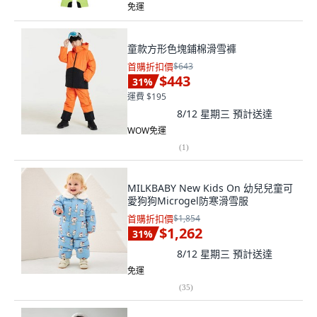
免運
童款方形色塊鋪棉滑雪褲
首購折扣價
$643
$443
31
%
運費 $195
8/12 星期三
預計送達
WOW免運
(
1
)
MILKBABY New Kids On 幼兒兒童可
愛狗狗Microgel防寒滑雪服
首購折扣價
$1,854
$1,262
31
%
8/12 星期三
預計送達
免運
(
35
)