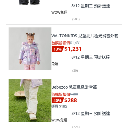
8/12 星期三
預計送達
WOW免運
(
583
)
WALTONKIDS 兒童亮片極光滑雪外套
首購折扣價
$1,431
$1,231
13
%
8/12 星期三
預計送達
免運
(
20
)
Bebezoo 兒童鳳凰滑雪褲
首購折扣價
$480
$288
40
%
運費 $195
8/12 星期三
預計送達
WOW免運
(
224
)