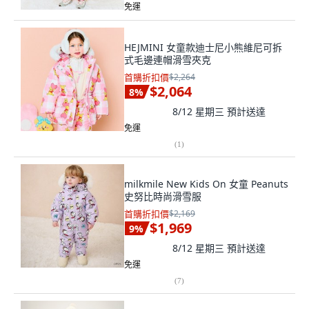
免運
HEJMINI 女童款迪士尼小熊維尼可拆
式毛邊連帽滑雪夾克
首購折扣價
$2,264
$2,064
8
%
8/12 星期三
預計送達
免運
(
1
)
milkmile New Kids On 女童 Peanuts
史努比時尚滑雪服
首購折扣價
$2,169
$1,969
9
%
8/12 星期三
預計送達
免運
(
7
)