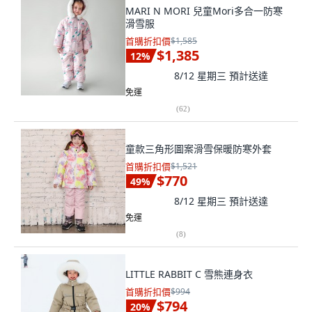
MARI N MORI 兒童Mori多合一防寒
滑雪服
首購折扣價
$1,585
$1,385
12
%
8/12 星期三
預計送達
免運
(
62
)
童款三角形圖案滑雪保暖防寒外套
首購折扣價
$1,521
$770
49
%
8/12 星期三
預計送達
免運
(
8
)
LITTLE RABBIT C 雪熊連身衣
首購折扣價
$994
$794
20
%