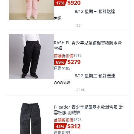
$920
17
%
8/12 星期三
預計送達
免運
(
13
)
RASH PL 青少年兒童鋪棉雪橇防水滑
雪褲
首購折扣價
$912
$279
69
%
運費 $195
8/12 星期三
預計送達
WOW免運
(
2910
)
F-leader 青少年兒童基本款滑雪服 滑
雪板服 羽絨褲
首購折扣價
$576
$312
45
%
運費 $195