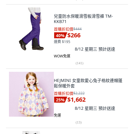
兒童防水保暖滑雪板滑雪褲 TM-
KKB71
首購折扣價
$444
$266
40
%
運費 $195
8/12 星期三
預計送達
WOW免運
(
141
)
HEJMINI 女童款愛心兔子格紋連帽蓬
鬆保暖外套
首購折扣價
$2,222
$1,662
25
%
8/12 星期三
預計送達
免運
(
13
)