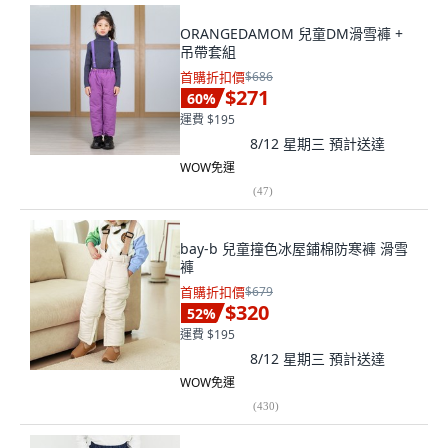
ORANGEDAMOM 兒童DM滑雪褲 +
吊帶套組
首購折扣價
$686
$271
60
%
運費 $195
8/12 星期三
預計送達
WOW免運
(
47
)
bay-b 兒童撞色冰屋鋪棉防寒褲 滑雪
褲
首購折扣價
$679
$320
52
%
運費 $195
8/12 星期三
預計送達
WOW免運
(
430
)