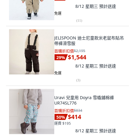
8/12 星期三
預計送達
免運
(
11
)
JELISPOON 迪士尼童款米老鼠布貼吊
帶褲滑雪服
首購折扣價
$2,195
$1,544
29
%
8/12 星期三
預計送達
免運
(
3
)
Uravi 兒童用 Doyra 雪橇鋪棉褲
UR74SL776
首購折扣價
$834
$414
50
%
運費 $195
8/12 星期三
預計送達