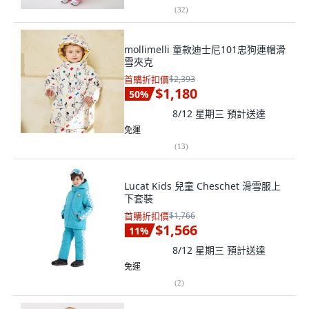
(
32
)
mollimelli 童款迪士尼101忠狗連帽滑
雪夾克
首購折扣價
$2,393
$1,180
50
%
8/12 星期三
預計送達
免運
(
13
)
Lucat Kids 兒童 Cheschet 滑雪服上
下套裝
首購折扣價
$1,766
$1,566
11
%
8/12 星期三
預計送達
免運
(
2
)