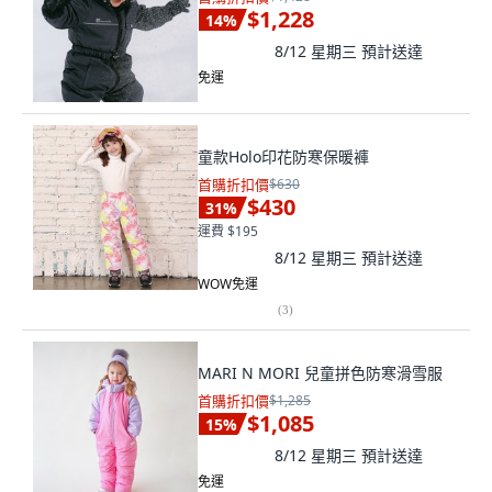
$1,228
14
%
8/12 星期三
預計送達
免運
童款Holo印花防寒保暖褲
首購折扣價
$630
$430
31
%
運費 $195
8/12 星期三
預計送達
WOW免運
(
3
)
MARI N MORI 兒童拼色防寒滑雪服
首購折扣價
$1,285
$1,085
15
%
8/12 星期三
預計送達
免運