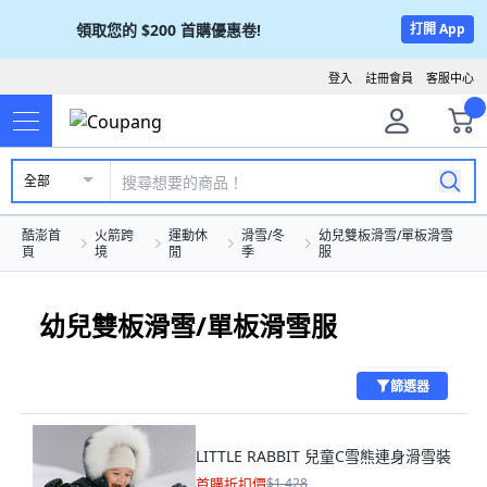
領取您的
$200
首購優惠卷!
打開 App
登入
註冊會員
客服中心
全部
酷澎首
火箭跨
運動休
滑雪/冬
幼兒雙板滑雪/單板滑雪
頁
境
閒
季
服
幼兒雙板滑雪/單板滑雪服
篩選器
LITTLE RABBIT 兒童C雪熊連身滑雪裝
首購折扣價
$1,428