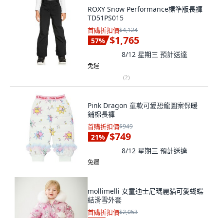
ROXY Snow Performance標準版長褲
TD51PS015
首購折扣價
$4,124
$1,765
57
%
8/12 星期三
預計送達
免運
(
2
)
Pink Dragon 童款可愛恐龍圖案保暖
鋪棉長褲
首購折扣價
$949
$749
21
%
8/12 星期三
預計送達
免運
mollimelli 女童迪士尼瑪麗貓可愛蝴蝶
結滑雪外套
首購折扣價
$2,053