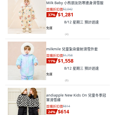
Milk Baby 小熊朋友防寒連身滑雪服
首購折扣價
$2,042
$1,281
37
%
8/12 星期三
預計送達
免運
(
4
)
milkmile 兒童紮染雷射滑雪外套
首購折扣價
$1,758
$1,558
11
%
8/12 星期三
預計送達
免運
(
8
)
andiapple New Kids On 兒童冬季冠
軍滑雪褲
首購折扣價
$814
$614
24
%