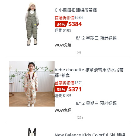
C 小熊鈕扣鋪棉吊帶褲
首購折扣價
$584
$384
34
%
運費 $195
8/12 星期三
預計送達
WOW免運
(
4
)
bebe chouette 孩童滑雪用防水吊帶
褲+袖套
首購折扣價
$571
$371
35
%
運費 $195
8/12 星期三
預計送達
WOW免運
(
25
)
New Balance Kids Colorful Ski 鋪棉