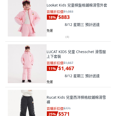
Lookat Kids 兒童棋盤格鋪棉滑雪外套
首購折扣價
$1,083
$883
18
%
8/12 星期三
預計送達
免運
(
4
)
LUCAT KIDS 兒童 Chesschet 滑雪服
上下套裝
首購折扣價
$1,667
$1,467
11
%
8/12 星期三
預計送達
免運
Rucat Kids 兒童西洋棋格紋鋪棉滑雪
褲
首購折扣價
$771
$571
25
%