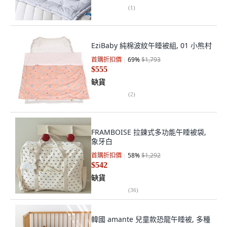
(
1
)
EziBaby 純棉波紋午睡被組, 01 小熊村
首購折扣價
69
%
$1,793
$555
缺貨
(
2
)
FRAMBOISE 拉鍊式多功能午睡被袋,
象牙白
首購折扣價
58
%
$1,292
$542
缺貨
(
36
)
韓國 amante 兒童款恐龍午睡被, 多種