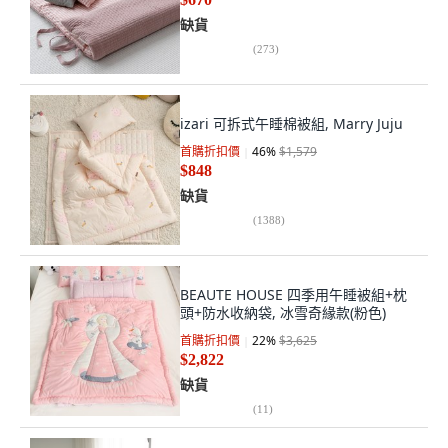
缺貨
(
273
)
izari 可拆式午睡棉被組, Marry Juju
首購折扣價
46
%
$1,579
$848
缺貨
(
1388
)
BEAUTE HOUSE 四季用午睡被組+枕
頭+防水收納袋, 冰雪奇緣款(粉色)
首購折扣價
22
%
$3,625
$2,822
缺貨
(
11
)