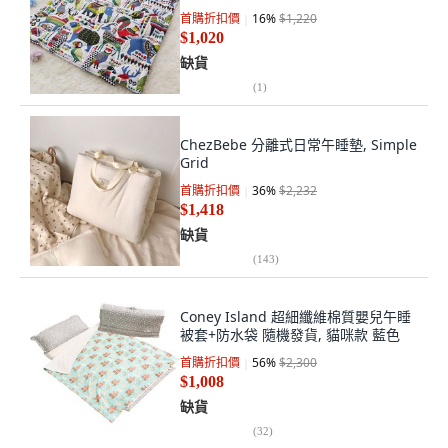
首購折扣價
16
%
$1,220
$1,020
缺貨
(
1
)
ChezBebe 分離式日常午睡墊, Simple
Grid
首購折扣價
36
%
$2,232
$1,418
缺貨
(
143
)
Coney Island 超細纖維棉質嬰兒午睡
被套+防水袋 隨機發貨, 貓咪款 藍色
首購折扣價
56
%
$2,300
$1,008
缺貨
(
32
)