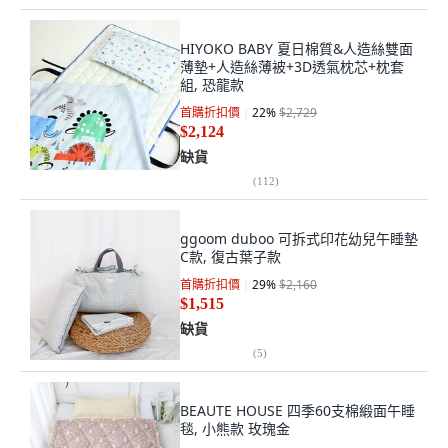
HIYOKO BABY 夏日棉質&人造絲雙面
薄墊+人造絲薄被+3D透氣枕芯+枕套
組, 恐龍款
首購折扣價
22
%
$2,729
$2,124
缺貨
(
112
)
ggoom duboo 可拆式印花幼兒午睡墊
C款, 復古葉子款
首購折扣價
29
%
$2,160
$1,515
缺貨
(
5
)
BEAUTE HOUSE 四季60支棉緞面午睡
毯, 小熊款 玫瑰金