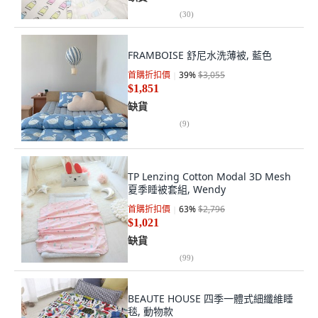
(
30
)
FRAMBOISE 舒尼水洗薄被, 藍色
首購折扣價
39
%
$3,055
$1,851
缺貨
(
9
)
TP Lenzing Cotton Modal 3D Mesh
夏季睡被套組, Wendy
首購折扣價
63
%
$2,796
$1,021
缺貨
(
99
)
BEAUTE HOUSE 四季一體式細纖維睡
毯, 動物款