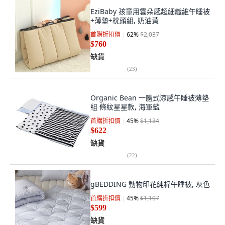
EziBaby 孩童用雲朵感超細纖維午睡被
+薄墊+枕頭組, 奶油黃
首購折扣價
62
%
$2,037
$760
缺貨
(
23
)
Organic Bean 一體式涼感午睡被薄墊
組 條紋星星款, 海軍藍
首購折扣價
45
%
$1,134
$622
缺貨
(
22
)
gBEDDING 動物印花純棉午睡被, 灰色
首購折扣價
45
%
$1,107
$599
缺貨