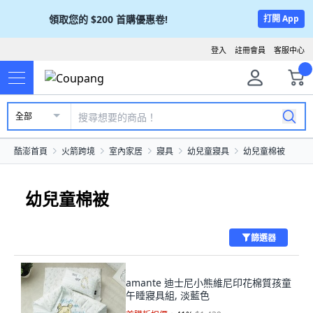
領取您的
$200
首購優惠卷!
打開 App
登入
註冊會員
客服中心
全部
酷澎首頁
火箭跨境
室內家居
寢具
幼兒童寢具
幼兒童棉被
幼兒童棉被
篩選器
amante 迪士尼小熊維尼印花棉質孩童
午睡寢具組, 淡藍色