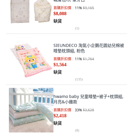
首購折扣價
11
%
$9,165
$8,088
缺貨
(
1
)
SIEUNDECO 淘氣小企鵝花園幼兒棉被
睡墊枕頭組, 粉色
首購折扣價
11
%
$1,764
$1,564
缺貨
(
135
)
hwamo baby 兒童睡墊+被子+枕頭組,
月亮&小雞款
首購折扣價
33
%
$3,628
$2,418
缺貨
(
8
)