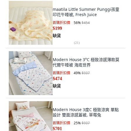
maatila Little Summer Punggi孩童
印花午睡被, Fresh Juice
首購折扣價
56
%
$454
$199
缺貨
(
21
)
Modern House 3°C 極致涼感薄款莫
代爾午睡被 海底世界
首購折扣價
49
%
$937
$474
缺貨
Modern House 3度C 極致涼爽 單點
設計 雙面涼感蓋被, 草莓兔
首購折扣價
25
%
$937
$701