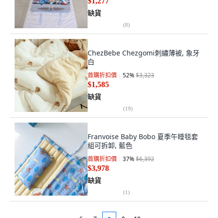
$1,277
缺貨
(
8
)
ChezBebe Chezgomi刺繡薄被, 象牙
白
首購折扣價
52
%
$3,323
$1,585
缺貨
(
19
)
Franvoise Baby Bobo 夏季午睡毯套
組可拆卸, 藍色
首購折扣價
37
%
$6,392
$3,978
缺貨
(
1
)