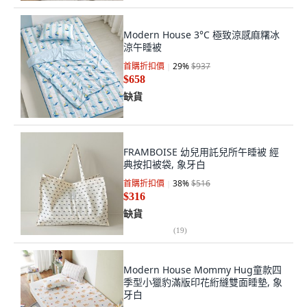
Modern House 3°C 極致涼感麻糬冰
涼午睡被
首購折扣價
29
%
$937
$658
缺貨
FRAMBOISE 幼兒用託兒所午睡被 經
典按扣被袋, 象牙白
首購折扣價
38
%
$516
$316
缺貨
(
19
)
Modern House Mommy Hug童款四
季型小獵豹滿版印花絎縫雙面睡墊, 象
牙白