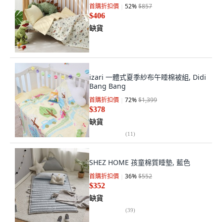
首購折扣價
52
%
$857
$406
缺貨
izari 一體式夏季紗布午睡棉被組, Didi
Bang Bang
首購折扣價
72
%
$1,399
$378
缺貨
(
11
)
SHEZ HOME 孩童棉質睡墊, 藍色
首購折扣價
36
%
$552
$352
缺貨
(
39
)