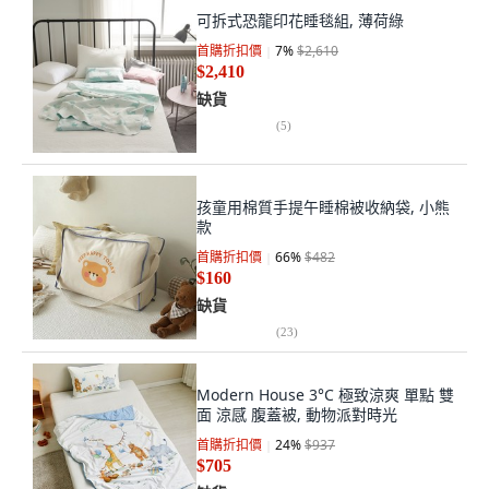
可拆式恐龍印花睡毯組, 薄荷綠
首購折扣價
7
%
$2,610
$2,410
缺貨
(
5
)
孩童用棉質手提午睡棉被收納袋, 小熊
款
首購折扣價
66
%
$482
$160
缺貨
(
23
)
Modern House 3°C 極致涼爽 單點 雙
面 涼感 腹蓋被, 動物派對時光
首購折扣價
24
%
$937
$705