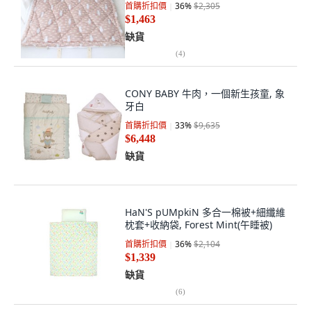
首購折扣價
36
%
$2,305
$1,463
缺貨
(
4
)
CONY BABY 牛肉，一個新生孩童, 象
牙白
首購折扣價
33
%
$9,635
$6,448
缺貨
HaN'S pUMpkiN 多合一棉被+細纖維
枕套+收納袋, Forest Mint(午睡被)
首購折扣價
36
%
$2,104
$1,339
缺貨
(
6
)