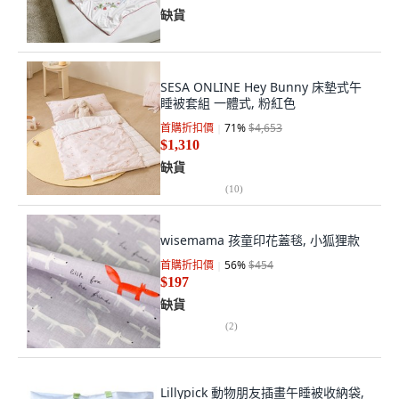
缺貨
SESA ONLINE Hey Bunny 床墊式午
睡被套組 一體式, 粉紅色
首購折扣價
71
%
$4,653
$1,310
缺貨
(
10
)
wisemama 孩童印花蓋毯, 小狐狸款
首購折扣價
56
%
$454
$197
缺貨
(
2
)
Lillypick 動物朋友插畫午睡被收納袋,