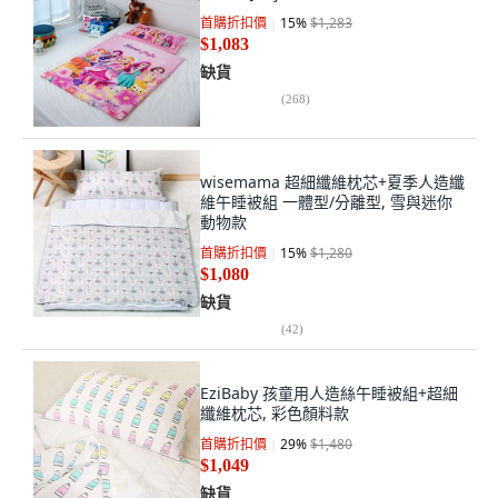
首購折扣價
15
%
$1,283
$1,083
缺貨
(
268
)
wisemama 超細纖維枕芯+夏季人造纖
維午睡被組 一體型/分離型, 雪與迷你
動物款
首購折扣價
15
%
$1,280
$1,080
缺貨
(
42
)
EziBaby 孩童用人造絲午睡被組+超細
纖維枕芯, 彩色顏料款
首購折扣價
29
%
$1,480
$1,049
缺貨