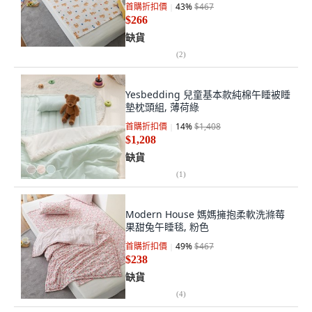
首購折扣價
43
%
$467
$266
缺貨
(
2
)
Yesbedding 兒童基本款純棉午睡被睡
墊枕頭組, 薄荷綠
首購折扣價
14
%
$1,408
$1,208
缺貨
(
1
)
Modern House 媽媽擁抱柔軟洗滌莓
果甜兔午睡毯, 粉色
首購折扣價
49
%
$467
$238
缺貨
(
4
)