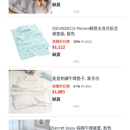
缺貨
(
53
)
SIEUNDECO Pororo棉質水洗可拆式
被套組, 藍色
首購折扣價
38
%
$1,823
$1,122
缺貨
(
49
)
星星刺繡午睡墊子, 象牙白
首購折扣價
41
%
$1,861
$1,085
缺貨
(
46
)
Secret Jouju 純棉午睡被套, 粉色