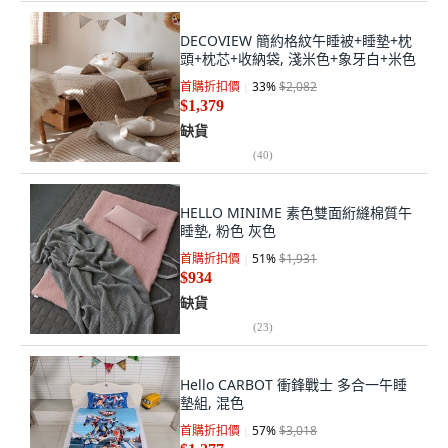
DECOVIEW 簡約格紋午睡被+睡墊+枕
頭+枕芯+收納袋, 淺米色+象牙白+米色
首購折扣價
33
%
$2,082
$1,379
缺貨
(
40
)
HELLO MINIME 素色雙面絎縫棉質午
睡墊, 粉色 灰色
首購折扣價
51
%
$1,931
$934
缺貨
(
23
)
Hello CARBOT 衝鋒戰士 多合一午睡
墊組, 混色
首購折扣價
57
%
$3,018