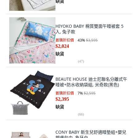
缺貨
HIYOKO BABY 棉質雙面午睡被套 5
入, 兔子款
首購折扣價
43
%
$3,595
$2,024
缺貨
(
47
)
BEAUTE HOUSE 迪士尼聯名分離式午
睡被+防水收納袋組, 米奇款(黑色)
首購折扣價
7
%
$2,595
$2,395
缺貨
(
66
)
CONY BABY 新生兒舒適睡墊組+嬰兒
親膚包巾, 象牙白