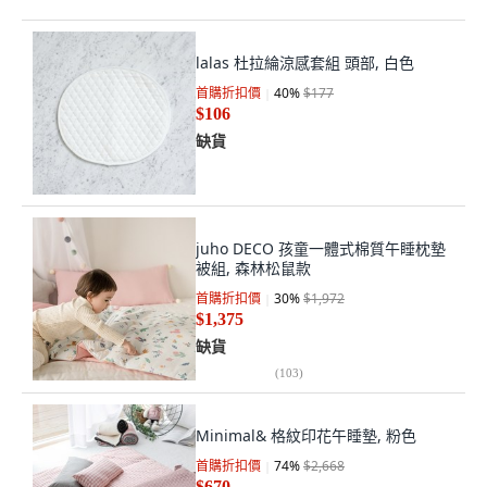
lalas 杜拉綸涼感套組 頭部, 白色
首購折扣價
40
%
$177
$106
缺貨
juho DECO 孩童一體式棉質午睡枕墊
被組, 森林松鼠款
首購折扣價
30
%
$1,972
$1,375
缺貨
(
103
)
Minimal& 格紋印花午睡墊, 粉色
首購折扣價
74
%
$2,668
$670