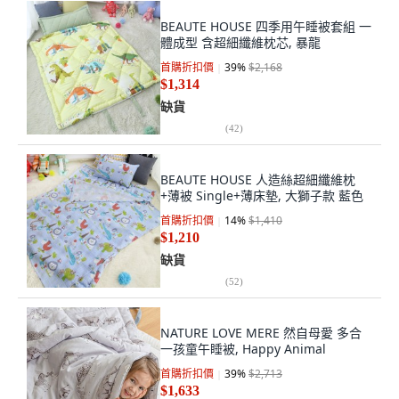
BEAUTE HOUSE 四季用午睡被套組 一
體成型 含超細纖維枕芯, 暴龍
首購折扣價
39
%
$2,168
$1,314
缺貨
(
42
)
BEAUTE HOUSE 人造絲超細纖維枕
+薄被 Single+薄床墊, 大獅子款 藍色
首購折扣價
14
%
$1,410
$1,210
缺貨
(
52
)
NATURE LOVE MERE 然自母愛 多合
一孩童午睡被, Happy Animal
首購折扣價
39
%
$2,713
$1,633