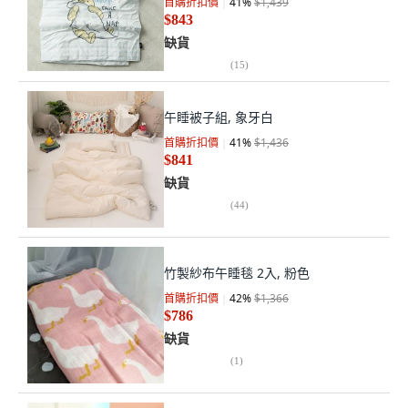
首購折扣價
41
%
$1,439
$843
缺貨
(
15
)
午睡被子組, 象牙白
首購折扣價
41
%
$1,436
$841
缺貨
(
44
)
竹製紗布午睡毯 2入, 粉色
首購折扣價
42
%
$1,366
$786
缺貨
(
1
)