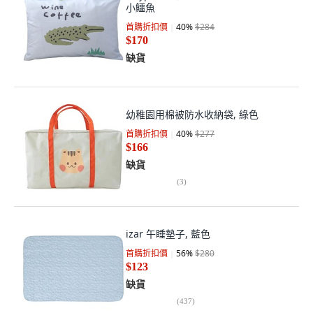
小鱷魚
首購折扣價
40
%
$284
$170
缺貨
幼稚園用棉被防水收納袋, 綠色
首購折扣價
40
%
$277
$166
缺貨
(
3
)
izar 午睡墊子, 藍色
首購折扣價
56
%
$280
$123
缺貨
(
437
)