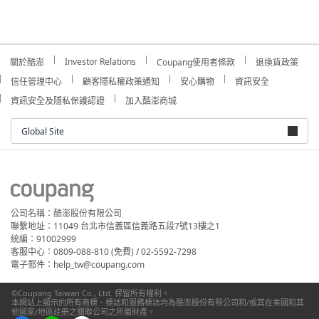
Investor Relations
關於酷澎
Coupang使用者條款
退換貨政策
信任管理中心
顧客隱私權政策通知
安心購物
資訊安全
資訊安全及隱私保護認證
加入酷澎商城
Global Site
公司名稱：酷澎股份有限公司
聯繫地址：11049 台北市信義區信義路五段7號13樓之1
統編：91002999
客服中心：0809-088-810 (免費) / 02-5592-7298
電子郵件：help_tw@coupang.com
©Coupang Taiwan Co., Ltd. 保留所有權利。
本網站上顯示的所有商標、標誌和服務標誌均為酷澎股份有限公司和/或其在美國和其
他國家/地區註冊之關聯公司之所屬財產。