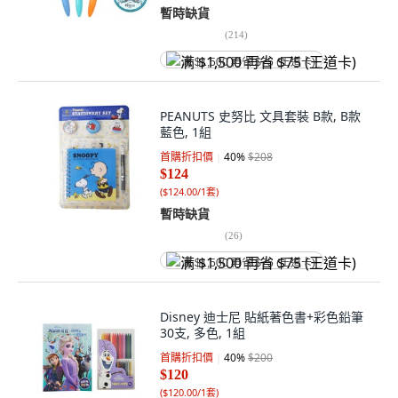
暫時缺貨
(
214
)
满 $1,500 再省 $75 (王道卡)
PEANUTS 史努比 文具套裝 B款, B款
藍色, 1組
首購折扣價
40
%
$208
$124
(
$124.00/1套
)
暫時缺貨
(
26
)
满 $1,500 再省 $75 (王道卡)
Disney 迪士尼 貼紙著色書+彩色鉛筆
30支, 多色, 1組
首購折扣價
40
%
$200
$120
(
$120.00/1套
)