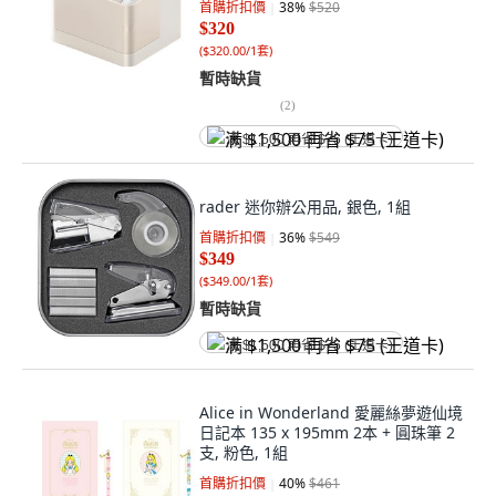
首購折扣價
38
%
$520
$320
(
$320.00/1套
)
暫時缺貨
(
2
)
满 $1,500 再省 $75 (王道卡)
rader 迷你辦公用品, 銀色, 1組
首購折扣價
36
%
$549
$349
(
$349.00/1套
)
暫時缺貨
满 $1,500 再省 $75 (王道卡)
Alice in Wonderland 愛麗絲夢遊仙境
日記本 135 x 195mm 2本 + 圓珠筆 2
支, 粉色, 1組
首購折扣價
40
%
$461