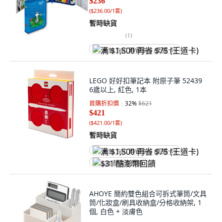
$236
(
$236.00/1套
)
暫時缺貨
(
1
)
满 $1,500 再省 $75 (王道卡)
LEGO 好好扣筆記本 附原子筆 52439
6歲以上, 紅色, 1本
首購折扣價
32
%
$621
$421
(
$421.00/1套
)
暫時缺貨
满 $1,500 再省 $75 (王道卡)
$31 酷澎幣回饋
AHOYE 簡約雙色組合可拆式筆筒/文具
筒/化妝盒/刷具收納盒/分格收納架, 1
個, 白色 + 淡膚色