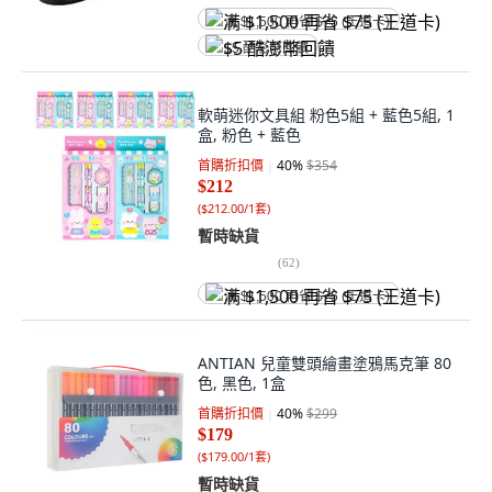
满 $1,500 再省 $75 (王道卡)
$5 酷澎幣回饋
軟萌迷你文具組 粉色5組 + 藍色5組, 1
盒, 粉色 + 藍色
首購折扣價
40
%
$354
$212
(
$212.00/1套
)
暫時缺貨
(
62
)
满 $1,500 再省 $75 (王道卡)
ANTIAN 兒童雙頭繪畫塗鴉馬克筆 80
色, 黑色, 1盒
首購折扣價
40
%
$299
$179
(
$179.00/1套
)
暫時缺貨