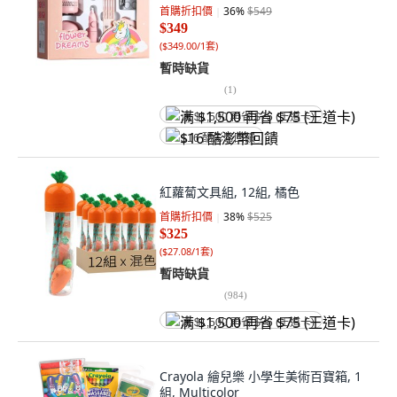
首購折扣價
36
%
$549
$349
(
$349.00/1套
)
暫時缺貨
(
1
)
满 $1,500 再省 $75 (王道卡)
$16 酷澎幣回饋
紅蘿蔔文具組, 12組, 橘色
首購折扣價
38
%
$525
$325
(
$27.08/1套
)
暫時缺貨
(
984
)
满 $1,500 再省 $75 (王道卡)
Crayola 繪兒樂 小學生美術百寶箱, 1
組, Multicolor