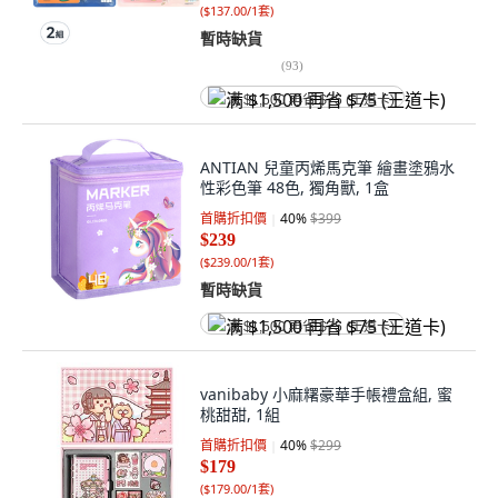
(
$137.00/1套
)
暫時缺貨
(
93
)
满 $1,500 再省 $75 (王道卡)
ANTIAN 兒童丙烯馬克筆 繪畫塗鴉水
性彩色筆 48色, 獨角獸, 1盒
首購折扣價
40
%
$399
$239
(
$239.00/1套
)
暫時缺貨
满 $1,500 再省 $75 (王道卡)
vanibaby 小麻糬豪華手帳禮盒組, 蜜
桃甜甜, 1組
首購折扣價
40
%
$299
$179
(
$179.00/1套
)