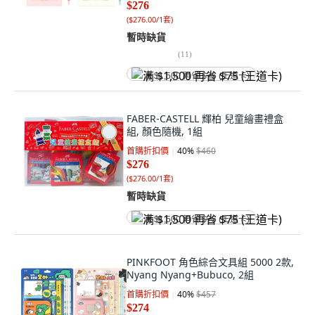
$276
(
$276.00/1套
)
暫時缺貨
(
11
)
满 $1,500 再省 $75 (王道卡)
FABER-CASTELL 輝柏 兒童繪畫禮盒
組, 顏色隨機, 1組
首購折扣價
40
%
$460
$276
(
$276.00/1套
)
暫時缺貨
满 $1,500 再省 $75 (王道卡)
PINKFOOT 角色綜合文具組 5000 2款,
Nyang Nyang+Bubuco, 2組
首購折扣價
40
%
$457
$274