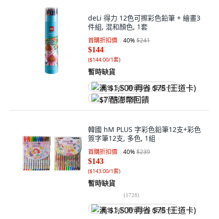
deLi 得力 12色可擦彩色鉛筆 + 繪畫3
件組, 混和顏色, 1套
首購折扣價
40
%
$241
$144
(
$144.00/1套
)
暫時缺貨
满 $1,500 再省 $75 (王道卡)
$7 酷澎幣回饋
韓國 hM PLUS 字彩色鉛筆12支+彩色
簽字筆12支, 多色, 1組
首購折扣價
40
%
$239
$143
(
$143.00/1套
)
暫時缺貨
(
1728
)
满 $1,500 再省 $75 (王道卡)