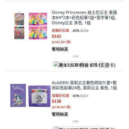
Disney Princesses 迪士尼公主 素描
本B4*2本+彩色鉛筆1組+簽字筆1組,
Disney公主 多色, 1組
首購折扣價
40
%
$238
$142
(
$142.00/1套
)
暫時缺貨
(
14
)
满 $1,500 再省 $75 (王道卡)
ALAddIN 茉莉公主著色明信片書+藝
術彩色鉛筆24色, 茉莉公主 紫色, 1組
首購折扣價
40
%
$231
$138
(
$138.00/1套
)
暫時缺貨
(
36
)