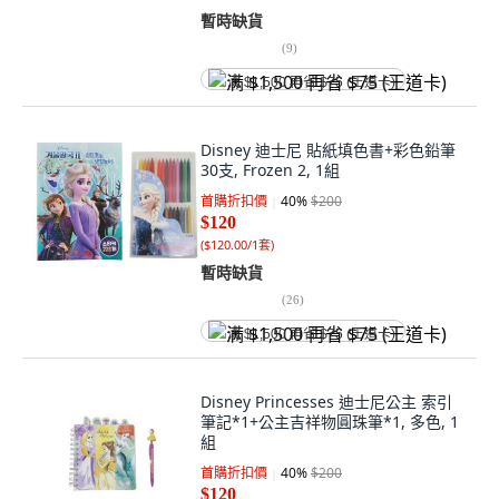
暫時缺貨
(
9
)
满 $1,500 再省 $75 (王道卡)
Disney 迪士尼 貼紙填色書+彩色鉛筆
30支, Frozen 2, 1組
首購折扣價
40
%
$200
$120
(
$120.00/1套
)
暫時缺貨
(
26
)
满 $1,500 再省 $75 (王道卡)
Disney Princesses 迪士尼公主 索引
筆記*1+公主吉祥物圓珠筆*1, 多色, 1
組
首購折扣價
40
%
$200
$120