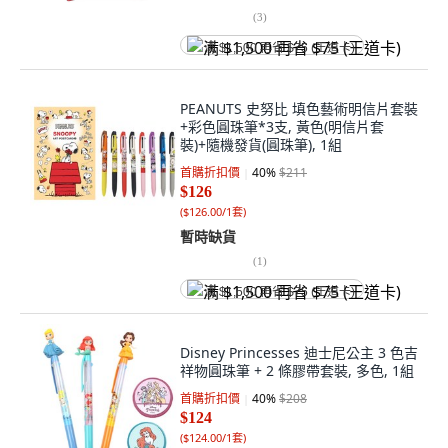
(
3
)
满 $1,500 再省 $75 (王道卡)
PEANUTS 史努比 填色藝術明信片套裝
+彩色圓珠筆*3支, 黃色(明信片套
裝)+隨機發貨(圓珠筆), 1組
首購折扣價
40
%
$211
$126
(
$126.00/1套
)
暫時缺貨
(
1
)
满 $1,500 再省 $75 (王道卡)
Disney Princesses 迪士尼公主 3 色吉
祥物圓珠筆 + 2 條膠帶套裝, 多色, 1組
首購折扣價
40
%
$208
$124
(
$124.00/1套
)