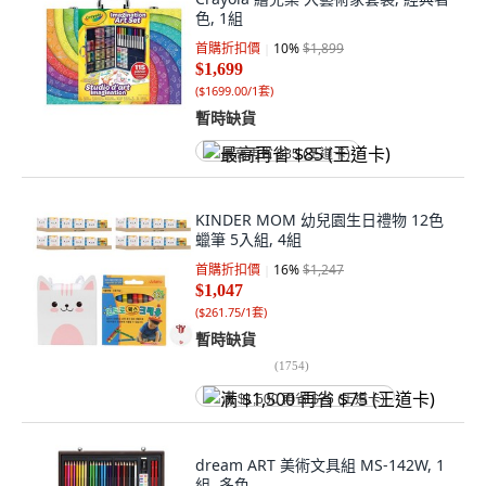
色, 1組
首購折扣價
10
%
$1,899
$1,699
(
$1699.00/1套
)
暫時缺貨
最高再省 $85 (王道卡)
KINDER MOM 幼兒園生日禮物 12色
蠟筆 5入組, 4組
首購折扣價
16
%
$1,247
$1,047
(
$261.75/1套
)
暫時缺貨
(
1754
)
满 $1,500 再省 $75 (王道卡)
dream ART 美術文具組 MS-142W, 1
組, 多色