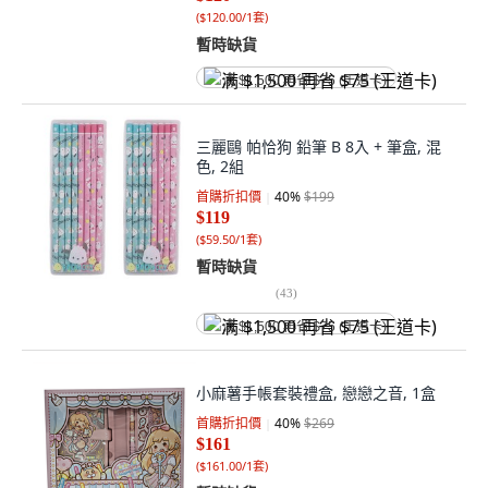
(
$120.00/1套
)
暫時缺貨
满 $1,500 再省 $75 (王道卡)
三麗鷗 帕恰狗 鉛筆 B 8入 + 筆盒, 混
色, 2組
首購折扣價
40
%
$199
$119
(
$59.50/1套
)
暫時缺貨
(
43
)
满 $1,500 再省 $75 (王道卡)
小麻薯手帳套裝禮盒, 戀戀之音, 1盒
首購折扣價
40
%
$269
$161
(
$161.00/1套
)