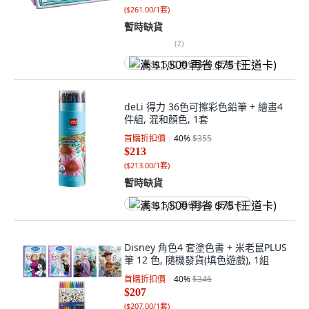
(
$261.00/1套
)
暫時缺貨
(
2
)
满 $1,500 再省 $75 (王道卡)
deLi 得力 36色可擦彩色鉛筆 + 繪畫4
件組, 混和顏色, 1套
首購折扣價
40
%
$355
$213
(
$213.00/1套
)
暫時缺貨
满 $1,500 再省 $75 (王道卡)
Disney 角色4 套塗色書 + 米老鼠PLUS
筆 12 色, 隨機發貨(填色​​遊戲), 1組
首購折扣價
40
%
$346
$207
(
$207.00/1套
)