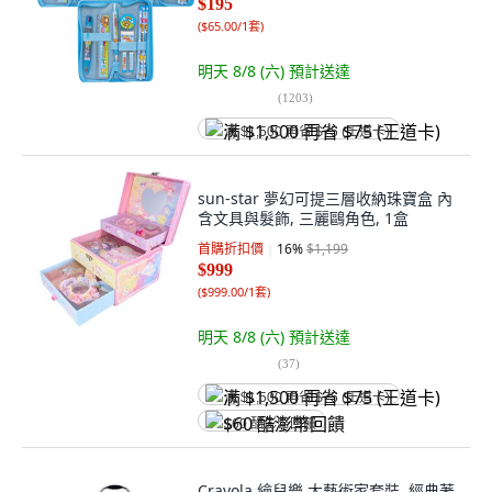
$195
(
$65.00/1套
)
明天 8/8 (六)
預計送達
(
1203
)
满 $1,500 再省 $75 (王道卡)
sun-star 夢幻可提三層收納珠寶盒 內
含文具與髮飾, 三麗鷗角色, 1盒
首購折扣價
16
%
$1,199
$999
(
$999.00/1套
)
明天 8/8 (六)
預計送達
(
37
)
满 $1,500 再省 $75 (王道卡)
$60 酷澎幣回饋
Crayola 繪兒樂 大藝術家套裝, 經典著