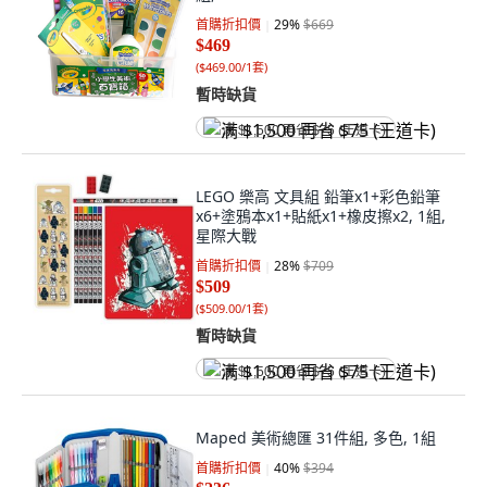
首購折扣價
29
%
$669
$469
(
$469.00/1套
)
暫時缺貨
满 $1,500 再省 $75 (王道卡)
LEGO 樂高 文具組 鉛筆x1+彩色鉛筆
x6+塗鴉本x1+貼紙x1+橡皮擦x2, 1組,
星際大戰
首購折扣價
28
%
$709
$509
(
$509.00/1套
)
暫時缺貨
满 $1,500 再省 $75 (王道卡)
Maped 美術總匯 31件組, 多色, 1組
首購折扣價
40
%
$394