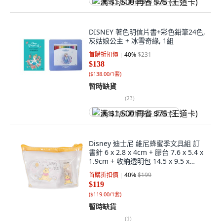
满 $1,500 再省 $75 (王道卡)
DISNEY 著色明信片書+彩色鉛筆24色,
灰姑娘公主 + 冰雪奇緣, 1組
首購折扣價
40
%
$231
$138
(
$138.00/1套
)
暫時缺貨
(
23
)
满 $1,500 再省 $75 (王道卡)
Disney 迪士尼 維尼蜂蜜季文具組 訂
書針 6 x 2.8 x 4cm + 膠台 7.6 x 5.4 x
1.9cm + 收納透明包 14.5 x 9.5 x
3.5cm, 維尼 透明色 + 黃色, 1組
首購折扣價
40
%
$199
$119
(
$119.00/1套
)
暫時缺貨
(
1
)