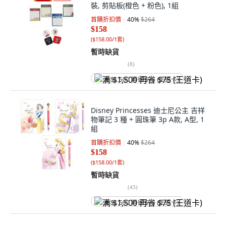
裝, 剪貼板(橙色 + 粉色), 1組
首購折扣價
40
%
$264
$158
(
$158.00/1套
)
暫時缺貨
(
8
)
满 $1,500 再省 $75 (王道卡)
Disney Princesses 迪士尼公主 吉祥
物筆記 3 種 + 圓珠筆 3p A款, A型, 1
組
首購折扣價
40
%
$264
$158
(
$158.00/1套
)
暫時缺貨
(
43
)
满 $1,500 再省 $75 (王道卡)