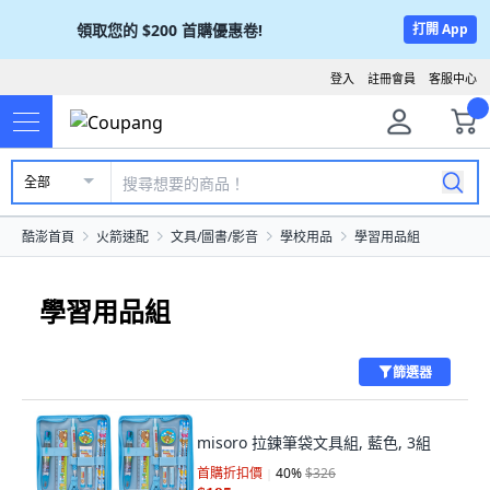
領取您的
$200
首購優惠卷!
打開 App
登入
註冊會員
客服中心
全部
酷澎首頁
火箭速配
文具/圖書/影音
學校用品
學習用品組
學習用品組
篩選器
misoro 拉鍊筆袋文具組, 藍色, 3組
首購折扣價
40
%
$326