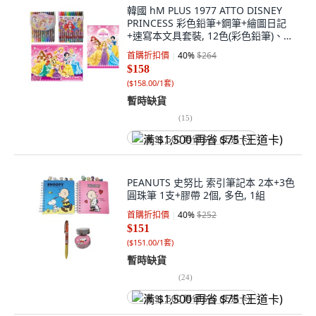
韓國 hM PLUS 1977 ATTO DISNEY
PRINCESS 彩色鉛筆+鋼筆+繪圖日記
+速寫本文具套裝, 12色(彩色鉛筆)、12
色(簽字筆)、顏色隨機(寫生本), 1組
首購折扣價
40
%
$264
$158
(
$158.00/1套
)
暫時缺貨
(
15
)
满 $1,500 再省 $75 (王道卡)
PEANUTS 史努比 索引筆記本 2本+3色
圓珠筆 1支+膠帶 2個, 多色, 1組
首購折扣價
40
%
$252
$151
(
$151.00/1套
)
暫時缺貨
(
24
)
满 $1,500 再省 $75 (王道卡)