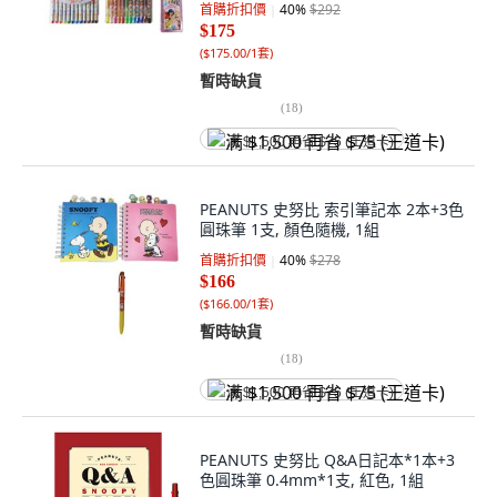
首購折扣價
40
%
$292
$175
(
$175.00/1套
)
暫時缺貨
(
18
)
满 $1,500 再省 $75 (王道卡)
PEANUTS 史努比 索引筆記本 2本+3色
圓珠筆 1支, 顏色隨機, 1組
首購折扣價
40
%
$278
$166
(
$166.00/1套
)
暫時缺貨
(
18
)
满 $1,500 再省 $75 (王道卡)
PEANUTS 史努比 Q&A日記本*1本+3
色圓珠筆 0.4mm*1支, 紅色, 1組