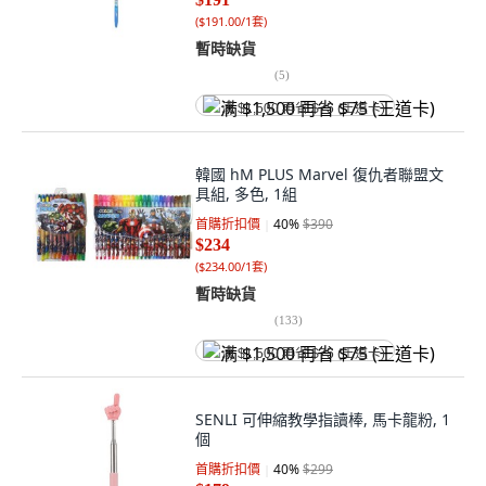
(
$191.00/1套
)
暫時缺貨
(
5
)
满 $1,500 再省 $75 (王道卡)
韓國 hM PLUS Marvel 復仇者聯盟文
具組, 多色, 1組
首購折扣價
40
%
$390
$234
(
$234.00/1套
)
暫時缺貨
(
133
)
满 $1,500 再省 $75 (王道卡)
SENLI 可伸縮教學指讀棒, 馬卡龍粉, 1
個
首購折扣價
40
%
$299