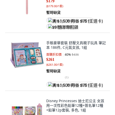
$179
(
$179.00/1套
)
暫時缺貨
满 $1,500 再省 $75 (王道卡)
$9 酷澎幣回饋
手賬豪華套裝 舒壓文具親子玩具 筆記
本 186件, C元氣女孩, 1組
首購折扣價
40
%
$436
$261
(
$261.00/1套
)
暫時缺貨
(
1
)
满 $1,500 再省 $75 (王道卡)
Disney Princesses 迪士尼公主 女孩
用一次性彩色鉛筆12種+簽名筆12種
+鉛筆12p套裝, 多色, 1組