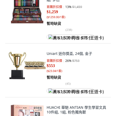
首購折扣價
13
%
$1,459
$1,259
(
$1259.00/1套
)
暫時缺貨
(
238
)
满 $1,500 再省 $75 (王道卡)
Uniart 迷你獎盃, 24個, 金子
首購折扣價
26
%
$753
$553
(
$23.04/1套
)
暫時缺貨
(
45
)
满 $1,500 再省 $75 (王道卡)
HUACHI 華馳 ANTIAN 學生學習文具
10件組, 1組, 粉色獨角獸