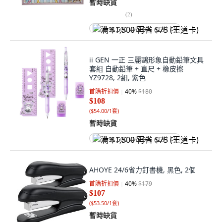
暫時缺貨
(
2
)
满 $1,500 再省 $75 (王道卡)
ii GEN 一正 三麗鷗形象自動鉛筆文具
套組 自動鉛筆 + 直尺 + 橡皮擦
YZ9728, 2組, 紫色
首購折扣價
40
%
$180
$108
(
$54.00/1套
)
暫時缺貨
满 $1,500 再省 $75 (王道卡)
AHOYE 24/6省力釘書機, 黑色, 2個
首購折扣價
40
%
$179
$107
(
$53.50/1套
)
暫時缺貨