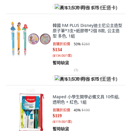
满 $1,500 再省 $75 (王道卡)
韓國 hM PLUS Disney迪士尼公主造型
原子筆*3支+紙膠帶*2個 B款, 公主造
型 多色, 1組
首購折扣價
50
%
$269
$134
(
$134.00/1套
)
暫時缺貨
(
3
)
满 $1,500 再省 $75 (王道卡)
Maped 小學生開學必備文具 10件組,
透明色 + 紅色, 1組
首購折扣價
40
%
$199
$119
(
$119.00/1套
)
暫時缺貨